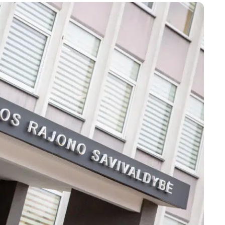
Marijampolės
Prienų rajono
s
ienos