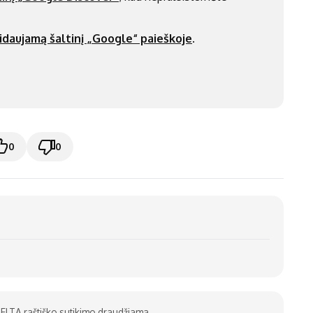
idaujamą šaltinį „Google“ paieškoje
.
0
0
be ELTA raštiško sutikimo draudžiama.