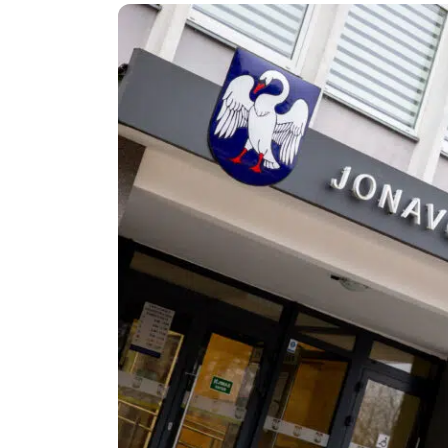
Politika
Technologijos
Patarimai
Indėlių palūkano
Dirbtinis intelektas
Dienos naujienos
Gineso rekordai
Ekonomikos nauj