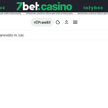
Pranešti!
anevėžio m. sav.
aldybės
Redakcija
Apie mus
o
Autoriai
no
Kontaktai
jono
Privatumo politika
ono
Redakcijos politika
sto
Receptai