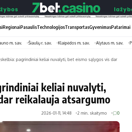
si
Regionai
Pasaulis
Technologijos
Transportas
Gyvenimas
Patarimai
auno m. sav.
Šiaulių r. sav.
Klaipėdos m. sav.
Alytaus m. sav.
P
 skelbia: pagrindiniai keliai nuvalyti, bet eismo sąlygos vis dar
Didžiosios savivaldybės
Kitos saviv
Vilniaus miesto
Druskininkų
rindiniai keliai nuvalyti,
Kauno miesto
Utenos rajon
 dar reikalauja atsargumo
Klaipėdos miesto
Jonavos rajo
Panevėžio miesto
Vilkaviškio ra
2026-01-11, 14:48
2 min. skaitymo
0
Šiaulių miesto
Tauragės raj
Alytaus miesto
Palangos mie