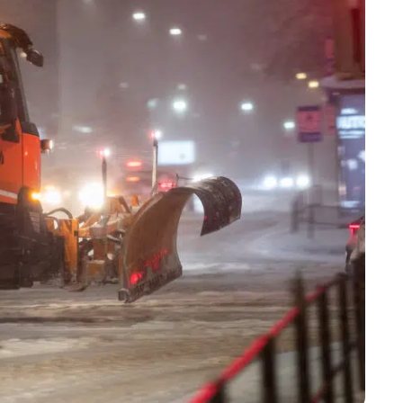
Marijampolės
Prienų rajono
s
ienos