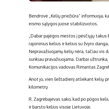
Bendrovė „Kelių priežiūra“ informuoja, ka
eismo sąlygos juose stabilizuotos.
„Dabar pajėgos mestos į pėsčiųjų takus be
rajoninius kelius ir kelius su žvyro danga,
Nepravažiuojamų kelių nėra, tačiau vis d
sunkiau pravažiuojama. Darbai užtrunka, 
Komunikacijos vadovas Rimantas Zagre
Anot jo, vien šeštadienį atliekant kelių p
kilometrų
R. Zagrebajevas sako, kad po pūgos keli
ir barsto kelius visoje Lietuvoje.