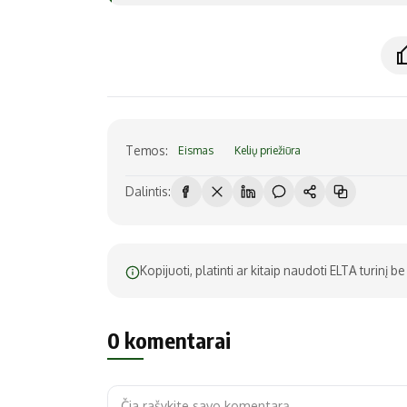
Temos:
Eismas
Kelių priežiūra
Dalintis:
Kopijuoti, platinti ar kitaip naudoti ELTA turinį 
0 komentarai