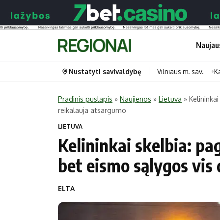
Naujau
Nustatyti savivaldybę
Vilniaus m. sav.
K
Pradinis puslapis
»
Naujienos
»
Lietuva
»
Kelininkai
reikalauja atsargumo
Portalas
Kategorijos
LIETUVA
Pradinis puslapis
Transportas
Kelininkai skelbia: pag
Savivaldybės
Gyvenimas
bet eismo sąlygos vis
Naujausi
Horoskopai
Regionai
Laisvalaikis
ELTA
Lietuva
Maistas
Pasaulis
Sveikata