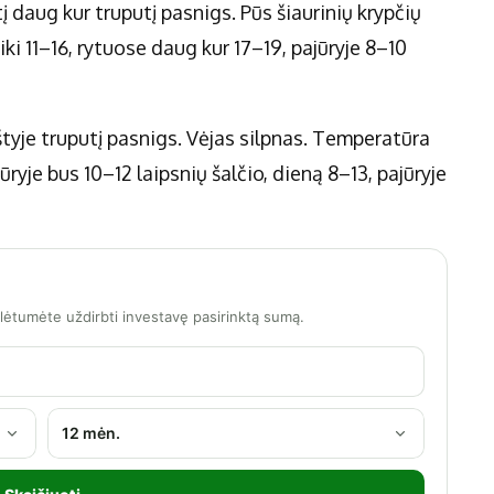
 daug kur truputį pasnigs. Pūs šiaurinių krypčių
ki 11–16, rytuose daug kur 17–19, pajūryje 8–10
štyje truputį pasnigs. Vėjas silpnas. Temperatūra
jūryje bus 10–12 laipsnių šalčio, dieną 8–13, pajūryje