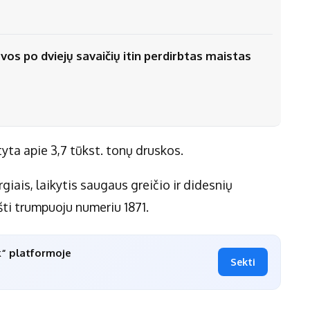
os po dviejų savaičių itin perdirbtas maistas
yta apie 3,7 tūkst. tonų druskos.
giais, laikytis saugaus greičio ir didesnių
šti trumpuoju numeriu 1871.
k“ platformoje
Sekti