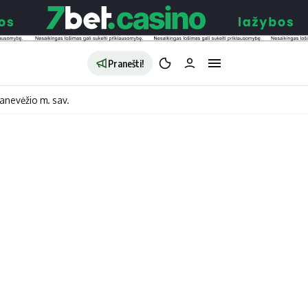
Pranešti!
anevėžio m. sav.
aldybės
Redakcija
Apie mus
o
Autoriai
no
Kontaktai
jono
Privatumo politika
ono
Redakcijos politika
sto
Receptai