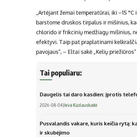
„Artėjant žemai temperatūrai, iki –15 °C 
barstome druskos tirpalus ir mišinius, ka
chlorido ir frikcinių medžiagų mišinius, 
efektyvi. Taip pat praplatinami kelkrašč
pavojaus“, – Eltai sakė „Kelių priežiūros
Tai populiaru:
Daugelis tai daro kasdien: įprotis tel
2026-08-04
|
Ieva Kazlauskaitė
Pusvalandis vakare, kuris keičia rytą: k
ir skubėjimo