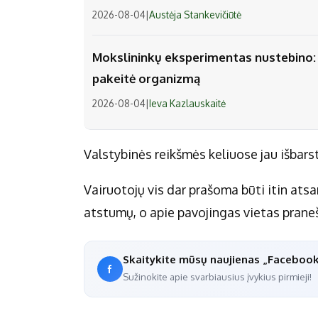
2026-08-04
|
Austėja Stankevičiūtė
Mokslininkų eksperimentas nustebino: v
pakeitė organizmą
2026-08-04
|
Ieva Kazlauskaitė
Valstybinės reikšmės keliuose jau išbarst
Vairuotojų vis dar prašoma būti itin atsar
atstumų, o apie pavojingas vietas prane
Skaitykite mūsų naujienas „Faceboo
Sužinokite apie svarbiausius įvykius pirmieji!