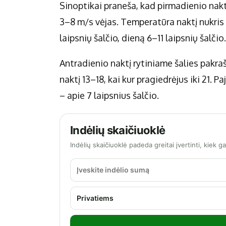
Sinoptikai praneša, kad pirmadienio naktį
3–8 m/s vėjas. Temperatūra naktį nukris i
laipsnių šalčio, dieną 6–11 laipsnių šalčio.
Antradienio naktį rytiniame šalies pakra
naktį 13–18, kai kur pragiedrėjus iki 21. Pa
– apie 7 laipsnius šalčio.