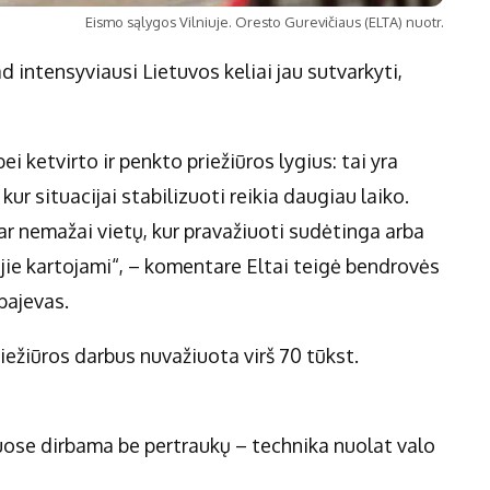
Eismo sąlygos Vilniuje. Oresto Gurevičiaus (ELTA) nuotr.
d intensyviausi Lietuvos keliai jau sutvarkyti,
i ketvirto ir penkto priežiūros lygius: tai yra
 kur situacijai stabilizuoti reikia daugiau laiko.
ar nemažai vietų, kur pravažiuoti sudėtinga arba
jie kartojami“, – komentare Eltai teigė bendrovės
bajevas.
riežiūros darbus nuvažiuota virš 70 tūkst.
uose dirbama be pertraukų – technika nuolat valo