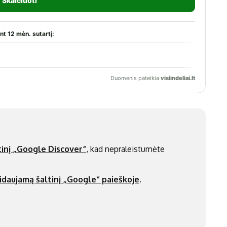
inį „Google Discover“
, kad nepraleistumėte
idaujamą šaltinį „Google“ paieškoje
.