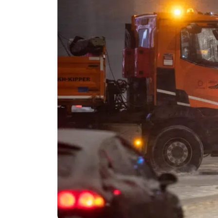
Politika
Technologijos
Patarimai
Indėlių palūkano
Dirbtinis intelektas
Dienos naujienos
Gineso rekordai
Ekonomikos nauj