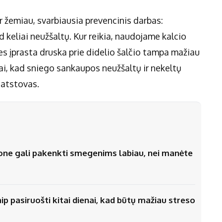
ir žemiau, svarbiausia prevencinis darbas:
d keliai neužšaltų. Kur reikia, naudojame kalcio
nes įprasta druska prie didelio šalčio tampa mažiau
iai, kad sniego sankaupos neužšaltų ir nekeltų
“ atstovas.
efone gali pakenkti smegenims labiau, nei manėte
aip pasiruošti kitai dienai, kad būtų mažiau streso