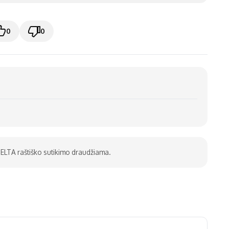
0
0
be ELTA raštiško sutikimo draudžiama.