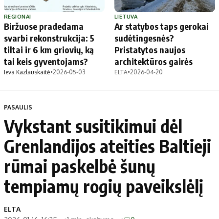
REGIONAI
LIETUVA
Biržuose pradedama
Ar statybos taps gerokai
svarbi rekonstrukcija: 5
sudėtingesnės?
tiltai ir 6 km griovių, ką
Pristatytos naujos
tai keis gyventojams?
architektūros gairės
Ieva Kazlauskaitė
•
2026-05-03
ELTA
•
2026-04-20
PASAULIS
Vykstant susitikimui dėl
Grenlandijos ateities Baltieji
rūmai paskelbė šunų
tempiamų rogių paveikslėlį
ELTA