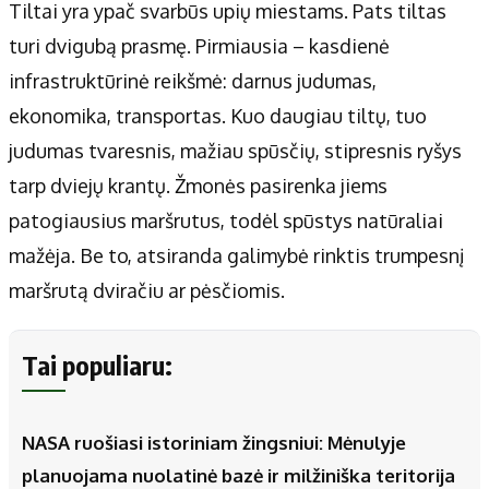
Tiltai yra ypač svarbūs upių miestams. Pats tiltas
turi dvigubą prasmę. Pirmiausia – kasdienė
infrastruktūrinė reikšmė: darnus judumas,
ekonomika, transportas. Kuo daugiau tiltų, tuo
judumas tvaresnis, mažiau spūsčių, stipresnis ryšys
tarp dviejų krantų. Žmonės pasirenka jiems
patogiausius maršrutus, todėl spūstys natūraliai
mažėja. Be to, atsiranda galimybė rinktis trumpesnį
maršrutą dviračiu ar pėsčiomis.
Tai populiaru:
NASA ruošiasi istoriniam žingsniui: Mėnulyje
planuojama nuolatinė bazė ir milžiniška teritorija