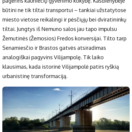
pagerins kauniečių gyvenimo kokybę. Kasdienybėje
būtini ne tik tiltai transportui – tankiai užstatytose
miesto vietose reikalingi ir pėsčiųjų bei dviratininkų
tiltai. Jungtys iš Nemuno salos jau tapo impulsu
Žemutinės (Žemosios) Fredos konversijai. Tilto tarp
Senamiesčio ir Brastos gatvės atsiradimas
analogiškai pagyvins Vilijampolę. Tik laiko
klausimas, kada istorinė Vilijampolė patirs ryškią
urbanistinę transformaciją.