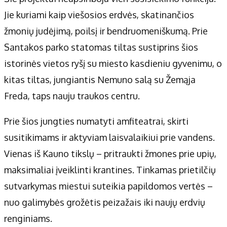
Jie kuriami kaip viešosios erdvės, skatinančios
žmonių judėjimą, poilsį ir bendruomeniškumą. Prie
Santakos parko statomas tiltas sustiprins šios
istorinės vietos ryšį su miesto kasdieniu gyvenimu, o
kitas tiltas, jungiantis Nemuno salą su Žemąja
Freda, taps nauju traukos centru.
Prie šios jungties numatyti amfiteatrai, skirti
susitikimams ir aktyviam laisvalaikiui prie vandens.
Vienas iš Kauno tikslų – pritraukti žmones prie upių,
maksimaliai įveiklinti krantines. Tinkamas prietilčių
sutvarkymas miestui suteikia papildomos vertės –
nuo galimybės grožėtis peizažais iki naujų erdvių
renginiams.