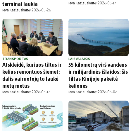
terminai laukia
Ieva Kazlauskaitė
•
2026-05-17
Ieva Kazlauskaitė
•
2026-05-26
TRANSPORTAS
LAISVALAIKIS
Atskleidė, kuriuos tiltus ir
55 kilometrų virš vandens
kelius remontuos šiemet:
ir milijardinės išlaidos: šis
dalis vairuotojų to laukė
tiltas Kinijoje pakeitė
metų metus
keliones
Ieva Kazlauskaitė
•
2026-05-17
Ieva Kazlauskaitė
•
2026-05-06