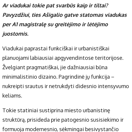
Ar viadukai tokie pat svarbūs kaip ir tiltai?
Pavyzdžiui, ties Ašigalio gatve statomas viadukas
per A1 magistralę su greitėjimo ir lėtėjimo
juostomis.
Viadukai paprastai funkciškai ir urbanistiškai
planuojami labiausiai apgyvendintose teritorijose.
Žvelgiant pragmatiškai, jie dažniausiai būna
minimalistinio dizaino. Pagrindinė jų funkcija –
nukreipti srautus ir netrukdyti didesnio intensyvumo
keliams.
Tokie statiniai sustiprina miesto urbanistinę
struktūrą, prisideda prie patogesnio susisiekimo ir
formuoja modernesnio, sėkmingai besivystančio