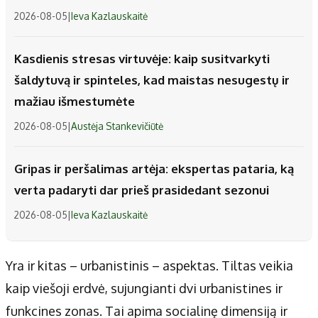
2026-08-05
|
Ieva Kazlauskaitė
Kasdienis stresas virtuvėje: kaip susitvarkyti
šaldytuvą ir spinteles, kad maistas nesugestų ir
mažiau išmestumėte
2026-08-05
|
Austėja Stankevičiūtė
Gripas ir peršalimas artėja: ekspertas pataria, ką
verta padaryti dar prieš prasidedant sezonui
2026-08-05
|
Ieva Kazlauskaitė
Yra ir kitas – urbanistinis – aspektas. Tiltas veikia
kaip viešoji erdvė, sujungianti dvi urbanistines ir
funkcines zonas. Tai apima socialinę dimensiją ir