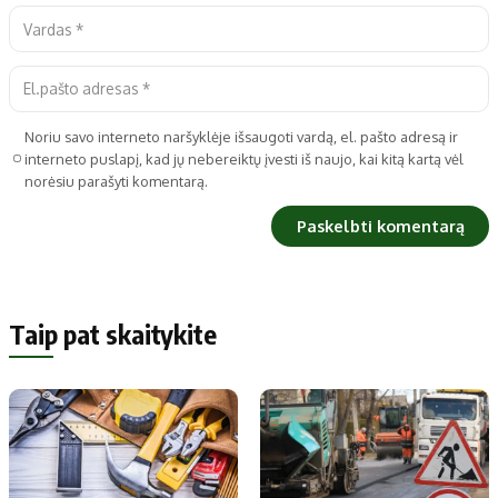
Noriu savo interneto naršyklėje išsaugoti vardą, el. pašto adresą ir
interneto puslapį, kad jų nebereiktų įvesti iš naujo, kai kitą kartą vėl
norėsiu parašyti komentarą.
Taip pat skaitykite