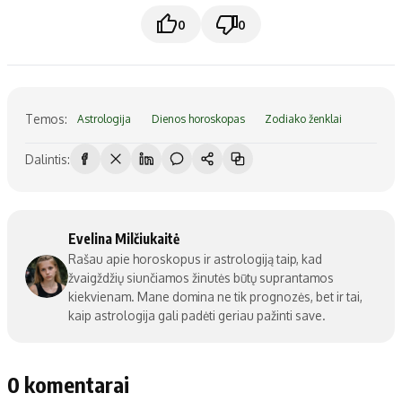
0
0
Temos:
Astrologija
Dienos horoskopas
Zodiako ženklai
Dalintis:
Evelina Milčiukaitė
Rašau apie horoskopus ir astrologiją taip, kad
žvaigždžių siunčiamos žinutės būtų suprantamos
kiekvienam. Mane domina ne tik prognozės, bet ir tai,
kaip astrologija gali padėti geriau pažinti save.
0 komentarai