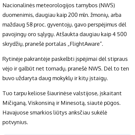
Apie mus
Nacionalinės meteorologijos tarnybos (NWS)
Autoriai
duomenimis, daugiau kaip 200 mln. žmonių, arba
Kontaktai
maždaug 58 proc. gyventojų, gavo perspėjimus dėl
Privatumo politika
pavojingų oro sąlygų. Atšaukta daugiau kaip 4 500
Redakcijos politika
skrydžių, pranešė portalas „FlightAware“.
Receptai
Rytinėje pakrantėje paskelbti įspėjimai dėl stipraus
vėjo ir galbūt net tornadų, pranešė NWS. Dėl to ten
buvo uždaryta daug mokyklų ir kitų įstaigų.
Tuo tarpu keliose šiaurinėse valstijose, įskaitant
Mičiganą, Viskonsiną ir Minesotą, siautė pūgos.
Havajuose smarkios liūtys anksčiau sukėlė
potvynius.