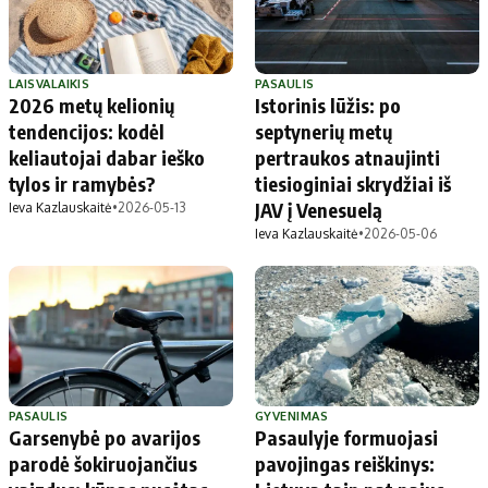
LAISVALAIKIS
PASAULIS
2026 metų kelionių
Istorinis lūžis: po
tendencijos: kodėl
septynerių metų
keliautojai dabar ieško
pertraukos atnaujinti
tylos ir ramybės?
tiesioginiai skrydžiai iš
JAV į Venesuelą
Ieva Kazlauskaitė
•
2026-05-13
Ieva Kazlauskaitė
•
2026-05-06
PASAULIS
GYVENIMAS
Garsenybė po avarijos
Pasaulyje formuojasi
parodė šokiruojančius
pavojingas reiškinys: