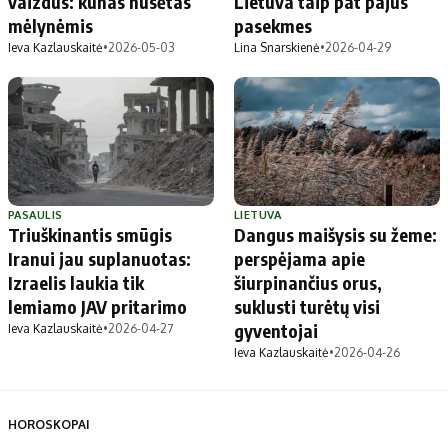
vaizdus: kūnas nusėtas
Lietuva taip pat pajus
mėlynėmis
pasekmes
Ieva Kazlauskaitė
•
2026-05-03
Lina Snarskienė
•
2026-04-29
PASAULIS
LIETUVA
Triuškinantis smūgis
Dangus maišysis su žeme:
Iranui jau suplanuotas:
perspėjama apie
Izraelis laukia tik
šiurpinančius orus,
lemiamo JAV pritarimo
suklusti turėtų visi
gyventojai
Ieva Kazlauskaitė
•
2026-04-27
Ieva Kazlauskaitė
•
2026-04-26
HOROSKOPAI