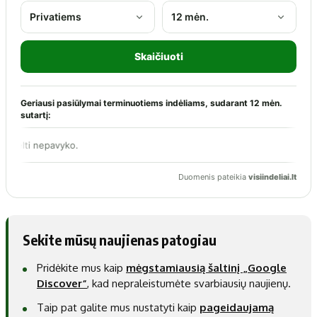
Sekite mūsų naujienas patogiau
Pridėkite mus kaip
mėgstamiausią šaltinį „Google
Discover“
, kad nepraleistumėte svarbiausių naujienų.
Taip pat galite mus nustatyti kaip
pageidaujamą