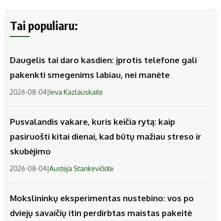
Tai populiaru:
Daugelis tai daro kasdien: įprotis telefone gali
pakenkti smegenims labiau, nei manėte
2026-08-04
|
Ieva Kazlauskaitė
Pusvalandis vakare, kuris keičia rytą: kaip
pasiruošti kitai dienai, kad būtų mažiau streso ir
skubėjimo
2026-08-04
|
Austėja Stankevičiūtė
Mokslininkų eksperimentas nustebino: vos po
dviejų savaičių itin perdirbtas maistas pakeitė