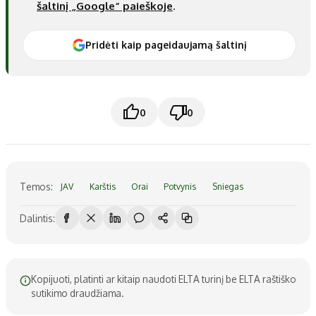
šaltinį „Google“ paieškoje
.
Pridėti kaip pageidaujamą šaltinį
0
0
Temos:
JAV
Karštis
Orai
Potvynis
Sniegas
Dalintis:
Kopijuoti, platinti ar kitaip naudoti ELTA turinį be ELTA raštiško
sutikimo draudžiama.