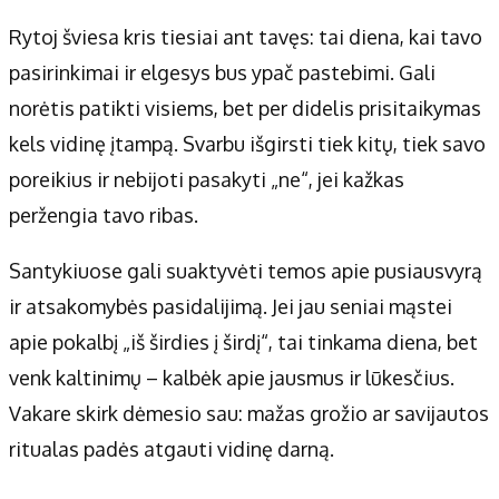
Rytoj šviesa kris tiesiai ant tavęs: tai diena, kai tavo
pasirinkimai ir elgesys bus ypač pastebimi. Gali
norėtis patikti visiems, bet per didelis prisitaikymas
kels vidinę įtampą. Svarbu išgirsti tiek kitų, tiek savo
poreikius ir nebijoti pasakyti „ne“, jei kažkas
peržengia tavo ribas.
Santykiuose gali suaktyvėti temos apie pusiausvyrą
ir atsakomybės pasidalijimą. Jei jau seniai mąstei
apie pokalbį „iš širdies į širdį“, tai tinkama diena, bet
venk kaltinimų – kalbėk apie jausmus ir lūkesčius.
Vakare skirk dėmesio sau: mažas grožio ar savijautos
ritualas padės atgauti vidinę darną.