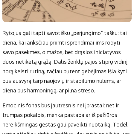
Rytojus gali tapti savotišku „perjungimo“ tašku: tai
diena, kai anksčiau priimti sprendimai ims rodyti
savo pasekmes, o mažos, bet drąsios iniciatyvos
duos netikėtą grąžą. Dalis ženklų pajus stiprų vidinį
norą keisti rutiną, tačiau būtent gebėjimas išlaikyti
pusiausvyrą tarp naujovių ir stabilumo nulems, ar
diena bus harmoningą, ar pilna streso.
Emocinis fonas bus jautresnis nei įprastai: net ir
trumpas pokalbis, menka pastaba ar iš pažiūros
nereikšmingas gestas gali paveikti nuotaiką. Todėl
verta atidžiau rinktis žodžius, klausytis ne tik to, kas