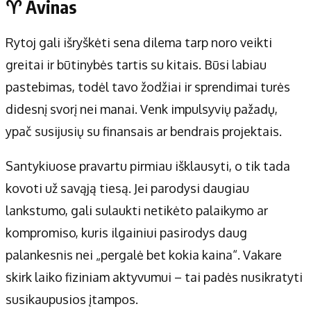
♈ Avinas
Rytoj gali išryškėti sena dilema tarp noro veikti
greitai ir būtinybės tartis su kitais. Būsi labiau
pastebimas, todėl tavo žodžiai ir sprendimai turės
didesnį svorį nei manai. Venk impulsyvių pažadų,
ypač susijusių su finansais ar bendrais projektais.
Santykiuose pravartu pirmiau išklausyti, o tik tada
kovoti už savąją tiesą. Jei parodysi daugiau
lankstumo, gali sulaukti netikėto palaikymo ar
kompromiso, kuris ilgainiui pasirodys daug
palankesnis nei „pergalė bet kokia kaina“. Vakare
skirk laiko fiziniam aktyvumui – tai padės nusikratyti
susikaupusios įtampos.