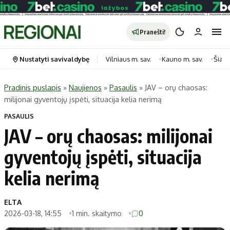
Pranešti!
Nustatyti savivaldybę
Vilniaus m. sav.
Kauno m. sav.
Šiauli
Pradinis puslapis
»
Naujienos
»
Pasaulis
»
JAV – orų chaosas:
milijonai gyventojų įspėti, situacija kelia nerimą
Portalas
Kategorijos
PASAULIS
Pradinis puslapis
Transportas
JAV – orų chaosas: milijonai
Savivaldybės
Gyvenimas
gyventojų įspėti, situacija
Naujausi
Horoskopai
Regionai
Laisvalaikis
kelia nerimą
Lietuva
Maistas
Pasaulis
Sveikata
ELTA
2026-03-18, 14:55
1 min. skaitymo
0
Politika
Technologijos