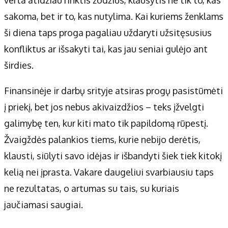
sakoma, bet ir to, kas nutylima. Kai kuriems ženklams
ši diena taps proga pagaliau uždaryti užsitęsusius
konfliktus ar išsakyti tai, kas jau seniai gulėjo ant
širdies.
Finansinėje ir darbų srityje atsiras progų pasistūmėti
į priekį, bet jos nebus akivaizdžios – teks įžvelgti
galimybę ten, kur kiti mato tik papildomą rūpestį.
Žvaigždės palankios tiems, kurie nebijo derėtis,
klausti, siūlyti savo idėjas ir išbandyti šiek tiek kitokį
kelią nei įprasta. Vakare daugeliui svarbiausiu taps
ne rezultatas, o artumas su tais, su kuriais
jaučiamasi saugiai.