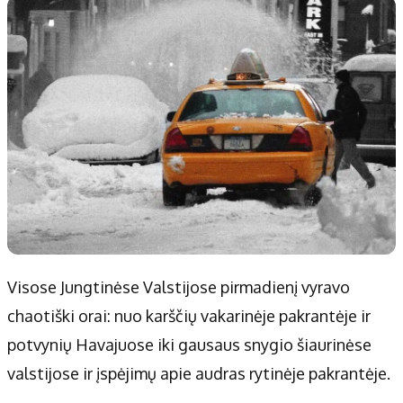
Patarimai
Indėlių palūkanos
Dirbtinis intelektas
Dienos naujienos
Gineso rekordai
Ekonomikos naujienos
Didžiosios savivaldybės
Kitos savivaldybės
Vilniaus miesto
Druskininkų
Kauno miesto
Utenos rajono
Klaipėdos miesto
Jonavos rajono
Panevėžio miesto
Vilkaviškio rajono
Šiaulių miesto
Tauragės rajono
Visose Jungtinėse Valstijose pirmadienį vyravo
Alytaus miesto
Palangos miesto
chaotiški orai: nuo karščių vakarinėje pakrantėje ir
Marijampolės
Prienų rajono
potvynių Havajuose iki gausaus snygio šiaurinėse
valstijose ir įspėjimų apie audras rytinėje pakrantėje.
Redakcija