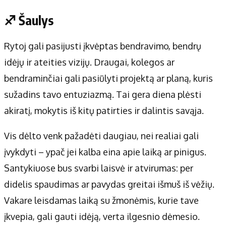
♐ Šaulys
Rytoj gali pasijusti įkvėptas bendravimo, bendrų
idėjų ir ateities vizijų. Draugai, kolegos ar
bendraminčiai gali pasiūlyti projektą ar planą, kuris
sužadins tavo entuziazmą. Tai gera diena plėsti
akiratį, mokytis iš kitų patirties ir dalintis savąja.
Vis dėlto venk pažadėti daugiau, nei realiai gali
įvykdyti – ypač jei kalba eina apie laiką ar pinigus.
Santykiuose bus svarbi laisvė ir atvirumas: per
didelis spaudimas ar pavydas greitai išmuš iš vėžių.
Vakare leisdamas laiką su žmonėmis, kurie tave
įkvepia, gali gauti idėją, verta ilgesnio dėmesio.