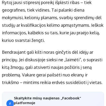
Rytoj jausi stipresnį poreikį išplėsti ribas – tiek
geografines, tiek vidines. Tai palanki diena
mokymuisi, kelionių planams, svarbių sprendimų dėl
studijų ar kvalifikacijos kėlimo apmąstymams. Ieškok
informacijos, kalbėkis su tais, kurie jau praėjo kelią,
kuriuo svarstai žengti.
Bendraujant gali kilti noras ginčytis dėl idėjų ar
principų. Jei diskusijoje sieksi ne „laimėti“, o suprasti
kitą žmogų, gali atsiverti naujas požiūris į seną
problemą. Vakare gerai pailsėti nuo ekranų ir
triukšmo – mintims reikia erdvės susidėlioti į vietas.
Skaitykite mūsų naujienas „Facebook“
platformoje