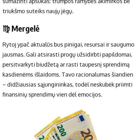
sumažinti apsukas: trumpos ramybės akimirkos be
triukšmo suteiks naujų jėgų.
♍ Mergelė
Rytoj ypač aktualūs bus pinigai, resursai ir saugumo
jausmas. Gali atsirasti progų užsidirbti papildomai,
persitvarkyti biudžetą ar rasti taupesnį sprendimą
kasdienėms išlaidoms. Tavo racionalumas šiandien
– didžiausias sąjungininkas, todėl neskubėk priimti
finansinių sprendimų vien dėl emocijos.