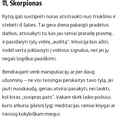
♏ Skorpionas
Rytoj gali sustiprėti noras atsitraukti nuo triukšmo ir
stebėti iš šalies. Tai gera diena pabaigti pradėtus
darbus, atsisakyti to, kas jau seniai praradę prasmę,
ir pasidaryti tylų vidinį „auditą“. Intuicija bus aštri,
todėl verta įsiklausyti į vidinius signalus, net jei jų
negali logiškai paaiškinti.
Bendraujant venk manipuliacijų ar per daug
užuominų – ne visi teisingai perskaitys tavo tylą. Jei
jauti nuoskaudą, geriau atvirai pasakyti, nei laukti,
kol kitas „susipras pats“. Vakare skirk laiko poilsiui,
kuris atkuria gilesnį lygį: meditacijai, ramiai knygai ar
tiesiog kokybiškam miegui.