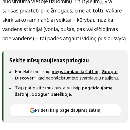
nuoširdumą vietoje užuominų ir nutylėjimų, yra
šansas priartėti prie žmogaus, o ne atitolti. Vakare
skirk laiko raminančiai veiklai – kūrybai, muzikai,
vandens stichijai (vonia, dušas, pasivaikščiojimas
prie vandens) – tai padės atgauti vidinę pusiausvyrą.
Sekite mūsų naujienas patogiau
Pridėkite mus kaip
mėgstamiausią šaltinį „Google
Discover“
, kad nepraleistumėte svarbiausių naujienų.
Taip pat galite mus nustatyti kaip
pageidaujamą
šaltinį „Google“ paieškoje
.
Pridėti kaip pageidaujamą šaltinį