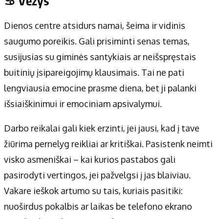
♋ Vėžys
Dienos centre atsidurs namai, šeima ir vidinis
saugumo poreikis. Gali prisiminti senas temas,
susijusias su giminės santykiais ar neišspręstais
buitinių įsipareigojimų klausimais. Tai ne pati
lengviausia emocine prasme diena, bet ji palanki
išsiaiškinimui ir emociniam apsivalymui.
Darbo reikalai gali kiek erzinti, jei jausi, kad į tave
žiūrima pernelyg reikliai ar kritiškai. Pasistenk neimti
visko asmeniškai – kai kurios pastabos gali
pasirodyti vertingos, jei pažvelgsi į jas blaiviau.
Vakare ieškok artumo su tais, kuriais pasitiki:
nuoširdus pokalbis ar laikas be telefono ekrano