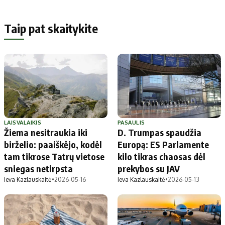
Taip pat skaitykite
LAISVALAIKIS
PASAULIS
Žiema nesitraukia iki
D. Trumpas spaudžia
birželio: paaiškėjo, kodėl
Europą: ES Parlamente
tam tikrose Tatrų vietose
kilo tikras chaosas dėl
sniegas netirpsta
prekybos su JAV
Ieva Kazlauskaitė
•
2026-05-16
Ieva Kazlauskaitė
•
2026-05-13