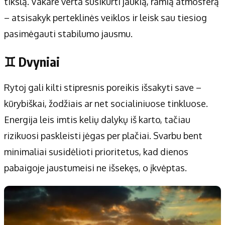
tikslą. Vakare verta susikurti jaukią, ramią atmosferą
– atsisakyk perteklinės veiklos ir leisk sau tiesiog
pasimėgauti stabilumo jausmu.
♊ Dvyniai
Rytoj gali kilti stipresnis poreikis išsakyti save –
kūrybiškai, žodžiais ar net socialiniuose tinkluose.
Energija leis imtis kelių dalykų iš karto, tačiau
rizikuosi paskleisti jėgas per plačiai. Svarbu bent
minimaliai susidėlioti prioritetus, kad dienos
pabaigoje jaustumeisi ne išsekęs, o įkvėptas.