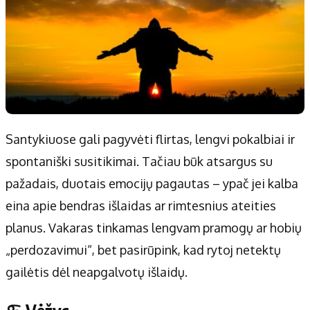
Santykiuose gali pagyvėti flirtas, lengvi pokalbiai ir
spontaniški susitikimai. Tačiau būk atsargus su
pažadais, duotais emocijų pagautas – ypač jei kalba
eina apie bendras išlaidas ar rimtesnius ateities
planus. Vakaras tinkamas lengvam pramogų ar hobių
„perdozavimui“, bet pasirūpink, kad rytoj netektų
gailėtis dėl neapgalvotų išlaidų.