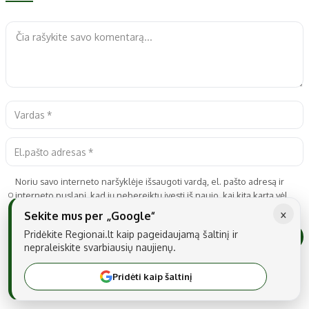
Noriu savo interneto naršyklėje išsaugoti vardą, el. pašto adresą ir
interneto puslapį, kad jų nebereiktų įvesti iš naujo, kai kitą kartą vėl
norėsiu parašyti komentarą.
×
Sekite mus per „Google“
Pridėkite Regionai.lt kaip pageidaujamą šaltinį ir
nepraleiskite svarbiausių naujienų.
Pridėti kaip šaltinį