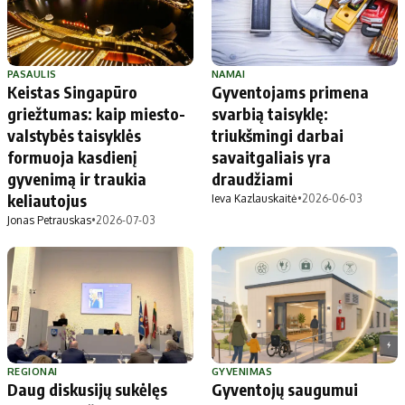
PASAULIS
NAMAI
Keistas Singapūro
Gyventojams primena
griežtumas: kaip miesto-
svarbią taisyklę:
valstybės taisyklės
triukšmingi darbai
formuoja kasdienį
savaitgaliais yra
gyvenimą ir traukia
draudžiami
keliautojus
Ieva Kazlauskaitė
•
2026-06-03
Jonas Petrauskas
•
2026-07-03
REGIONAI
GYVENIMAS
Daug diskusijų sukėlęs
Gyventojų saugumui