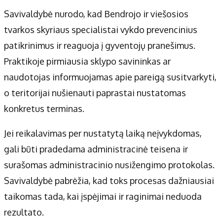
Savivaldybė nurodo, kad Bendrojo ir viešosios
tvarkos skyriaus specialistai vykdo prevencinius
patikrinimus ir reaguoja į gyventojų pranešimus.
Praktikoje pirmiausia sklypo savininkas ar
naudotojas informuojamas apie pareigą susitvarkyti,
o teritorijai nušienauti paprastai nustatomas
konkretus terminas.
Jei reikalavimas per nustatytą laiką neįvykdomas,
gali būti pradedama administracinė teisena ir
surašomas administracinio nusižengimo protokolas.
Savivaldybė pabrėžia, kad toks procesas dažniausiai
taikomas tada, kai įspėjimai ir raginimai neduoda
rezultato.