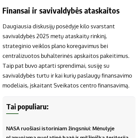
Finansai ir savivaldybės ataskaitos
Daugiausia diskusijų posėdyje kilo svarstant
savivaldybės 2025 metų ataskaitų rinkinį,
strateginio veiklos plano koregavimus bei
centralizuotos buhalterinės apskaitos pakeitimus.
Taip pat buvo aptarti sprendimai, susiję su
savivaldybės turtu ir kai kurių paslaugų finansavimo
modeliais, įskaitant Sveikatos centro finansavimą.
Tai populiaru:
NASA ruošiasi istoriniam žingsniui: Mėnulyje
planuojama nuolatinė bazė ir milžiniška teritorija