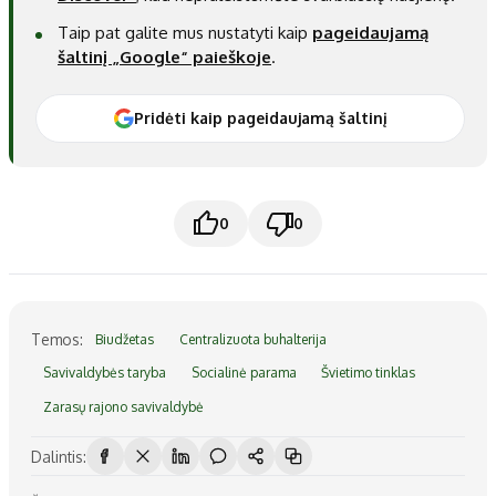
Taip pat galite mus nustatyti kaip
pageidaujamą
šaltinį „Google“ paieškoje
.
Pridėti kaip pageidaujamą šaltinį
0
0
Temos:
Biudžetas
Centralizuota buhalterija
Savivaldybės taryba
Socialinė parama
Švietimo tinklas
Zarasų rajono savivaldybė
Dalintis: