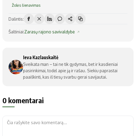
Žolės šienavimas
Dalintis:
Šaltiniai:
Zarasų rajono savivaldybė
Ieva Kazlauskaitė
Sveikata man – tai ne tik gydymas, bet ir kasdieniai
pasirinkimai, todėl apie ją ir rašau. Siekiu paprastai
paaiškinti, kas iš tiesų svarbu gerai savijautai.
0 komentarai