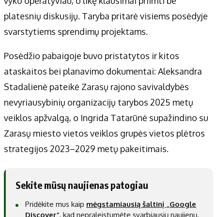
vyko operatyviau, o likę klausimai priimti be
platesnių diskusijų. Taryba pritarė visiems posėdyje
svarstytiems sprendimų projektams.
Posėdžio pabaigoje buvo pristatytos ir kitos
ataskaitos bei planavimo dokumentai: Aleksandra
Stadalienė pateikė Zarasų rajono savivaldybės
nevyriausybinių organizacijų tarybos 2025 metų
veiklos apžvalgą, o Ingrida Tatarūnė supažindino su
Zarasų miesto vietos veiklos grupės vietos plėtros
strategijos 2023–2029 metų pakeitimais.
Sekite mūsų naujienas patogiau
Pridėkite mus kaip
mėgstamiausią šaltinį „Google
Discover“
, kad nepraleistumėte svarbiausių naujienų.