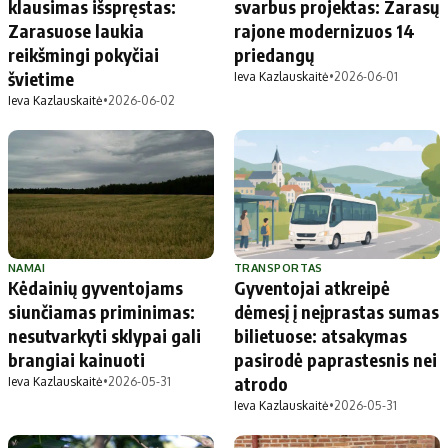
klausimas išspręstas:
svarbus projektas: Zarasų
Zarasuose laukia
rajone modernizuos 14
reikšmingi pokyčiai
priedangų
švietime
Ieva Kazlauskaitė
•
2026-06-01
Ieva Kazlauskaitė
•
2026-06-02
NAMAI
TRANSPORTAS
Kėdainių gyventojams
Gyventojai atkreipė
siunčiamas priminimas:
dėmesį į neįprastas sumas
nesutvarkyti sklypai gali
bilietuose: atsakymas
brangiai kainuoti
pasirodė paprastesnis nei
atrodo
Ieva Kazlauskaitė
•
2026-05-31
Ieva Kazlauskaitė
•
2026-05-31