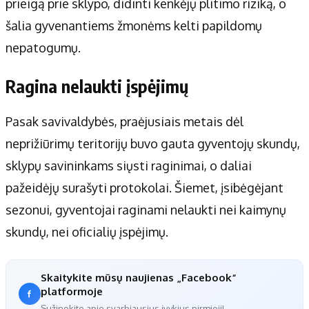
prieigą prie sklypo, didinti kenkėjų plitimo riziką, o
šalia gyvenantiems žmonėms kelti papildomų
nepatogumų.
Ragina nelaukti įspėjimų
Pasak savivaldybės, praėjusiais metais dėl
neprižiūrimų teritorijų buvo gauta gyventojų skundų,
sklypų savininkams siųsti raginimai, o daliai
pažeidėjų surašyti protokolai. Šiemet, įsibėgėjant
sezonui, gyventojai raginami nelaukti nei kaimynų
skundų, nei oficialių įspėjimų.
Skaitykite mūsų naujienas „Facebook“
platformoje
Sužinokite apie svarbiausius įvykius pirmieji!