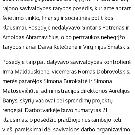
rajono savivaldybės tarybos posėdis, kuriame aptarti
švietimo tinklo, finansų ir socialinės politikos
klausimai. Posėdyje nedalyvavo Gintaris Petrėnas ir
Arnoldas Abramavičius, o po pertraukos nebegrįžo
tarybos nariai Daiva Kelečienė ir Virginijus Smalskis.
Posėdyje taip pat dalyvavo savivaldybės kontrolierė
Irma Maldauskienė, vicemeras Romas Dobrovolskis,
merės patarėjos Simona Burokaitė ir Simona
Matusevičiūtė, administracijos direktorius Aurelijus
Banys, skyrių vadovai bei sprendimų projektų
rengėjai. Darbotvarkėje buvo numatytas 21
klausimas, o posėdžio pradžioje nuskambėjo keli
vieši pareiškimai dėl savivaldos darbo organizavimo.