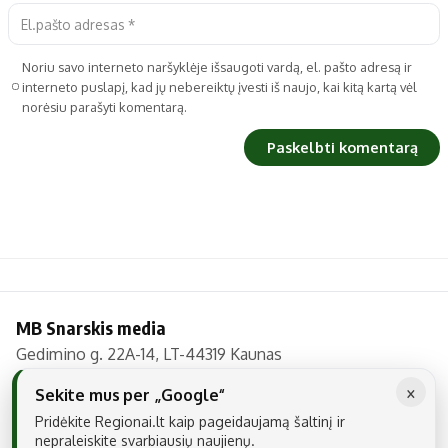
Noriu savo interneto naršyklėje išsaugoti vardą, el. pašto adresą ir
interneto puslapį, kad jų nebereiktų įvesti iš naujo, kai kitą kartą vėl
norėsiu parašyti komentarą.
MB Snarskis media
Gedimino g. 22A-14, LT-44319 Kaunas
Tel.: +370 606 17737
×
Sekite mus per „Google“
El. paštas:
info@regionai.lt
Pridėkite Regionai.lt kaip pageidaujamą šaltinį ir
nepraleiskite svarbiausių naujienų.