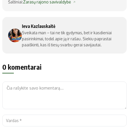
Šaltiniai:
Zarasų rajono savivaldybė
Ieva Kazlauskaitė
Sveikata man – tai ne tik gydymas, bet ir kasdieniai
pasirinkimai, todėl apie ją ir rašau. Siekiu paprastai
paaiškinti, kas iš tiesų svarbu gerai savijautai.
0 komentarai