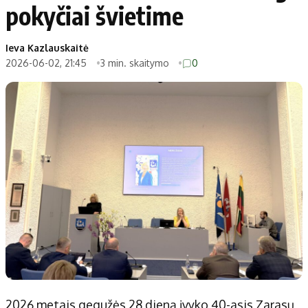
pokyčiai švietime
Ieva Kazlauskaitė
2026-06-02, 21:45
3 min. skaitymo
0
2026 metais gegužės 28 dieną įvyko 40-asis Zarasų