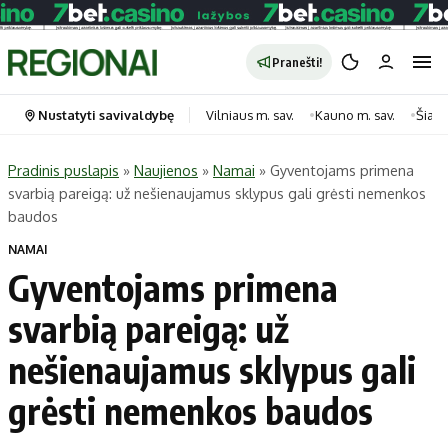
Pranešti!
Nustatyti savivaldybę
Vilniaus m. sav.
Kauno m. sav.
Šiauli
Pradinis puslapis
»
Naujienos
»
Namai
»
Gyventojams primena
svarbią pareigą: už nešienaujamus sklypus gali grėsti nemenkos
Portalas
Kategorijos
baudos
Pradinis puslapis
Transportas
NAMAI
Savivaldybės
Gyvenimas
Gyventojams primena
Naujausi
Horoskopai
svarbią pareigą: už
Regionai
Laisvalaikis
nešienaujamus sklypus gali
Lietuva
Maistas
Pasaulis
Sveikata
grėsti nemenkos baudos
Politika
Technologijos