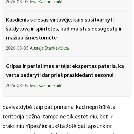
2026-08-05
|
Ieva Kazlauskaitė
Kasdienis stresas virtuvėje: kaip susitvarkyti
šaldytuvą ir spinteles, kad maistas nesugestų ir
mažiau išmestumėte
2026-08-05
|
Austėja Stankevičiūtė
Gripas ir peršalimas artėja: ekspertas pataria, ką
verta padaryti dar prieš prasidedant sezonui
2026-08-05
|
Ieva Kazlauskaitė
Savivaldybė taip pat primena, kad neprižiūrėta
teritorija dažnai tampa ne tik estetiniu, bet ir
praktiniu rūpesčiu: aukšta žolė gali apsunkinti