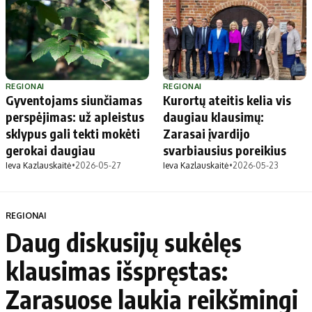
REGIONAI
REGIONAI
Gyventojams siunčiamas
Kurortų ateitis kelia vis
perspėjimas: už apleistus
daugiau klausimų:
sklypus gali tekti mokėti
Zarasai įvardijo
gerokai daugiau
svarbiausius poreikius
Ieva Kazlauskaitė
•
2026-05-27
Ieva Kazlauskaitė
•
2026-05-23
REGIONAI
Daug diskusijų sukėlęs
klausimas išspręstas:
Zarasuose laukia reikšmingi