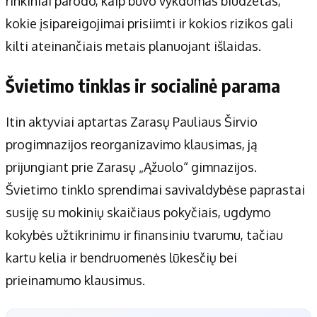
rinkiniai parodo, kaip buvo vykdomas biudžetas,
kokie įsipareigojimai prisiimti ir kokios rizikos gali
kilti ateinančiais metais planuojant išlaidas.
Švietimo tinklas ir socialinė parama
Itin aktyviai aptartas Zarasų Pauliaus Širvio
progimnazijos reorganizavimo klausimas, ją
prijungiant prie Zarasų „Ąžuolo“ gimnazijos.
Švietimo tinklo sprendimai savivaldybėse paprastai
susiję su mokinių skaičiaus pokyčiais, ugdymo
kokybės užtikrinimu ir finansiniu tvarumu, tačiau
kartu kelia ir bendruomenės lūkesčių bei
prieinamumo klausimus.