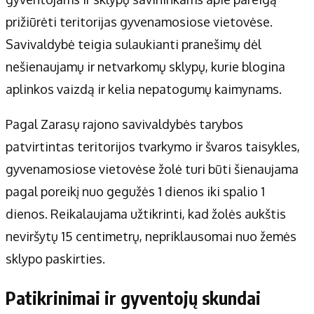
Apie mus
prižiūrėti teritorijas gyvenamosiose vietovėse.
Autoriai
Savivaldybė teigia sulaukianti pranešimų dėl
Kontaktai
nešienaujamų ir netvarkomų sklypų, kurie blogina
Privatumo politika
aplinkos vaizdą ir kelia nepatogumų kaimynams.
Redakcijos politika
Receptai
Pagal Zarasų rajono savivaldybės tarybos
patvirtintas teritorijos tvarkymo ir švaros taisykles,
gyvenamosiose vietovėse žolė turi būti šienaujama
pagal poreikį nuo gegužės 1 dienos iki spalio 1
dienos. Reikalaujama užtikrinti, kad žolės aukštis
neviršytų 15 centimetrų, nepriklausomai nuo žemės
sklypo paskirties.
Patikrinimai ir gyventojų skundai