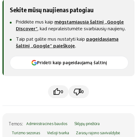
Sekite mūsų naujienas patogiau
Pridėkite mus kaip
mėgstamiausią šaltinį „Google
Discover“
, kad nepraleistumėte svarbiausių naujienų.
Taip pat galite mus nustatyti kaip
pageidaujamą
šaltinį „Google“ paieškoje
.
Pridėti kaip pageidaujamą šaltinį
0
0
Temos:
Administracinės baudos
Sklypų priežiūra
Turizmo sezonas
Viešoji tvarka
Zarasų rajono savivaldybė