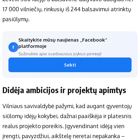
17 000 vilniečių, rinkusių iš 244 balsavimui atrinktų
pasiūlymų.
Skaitykite mūsų naujienas „Facebook“
platformoje
Sužinokite apie svarbiausius įvykius pirmieji!
Sekti
Didėja ambicijos ir projektų apimtys
Vilniaus savivaldybė pažymi, kad augant gyventojų
siūlomų idėjų kokybei, dažnai paaiškėja ir platesnis
realus projekto poreikis. Įgyvendinant idėją vien
įrengti, pavyzdžiui, aikštelę neretai nepakanka –