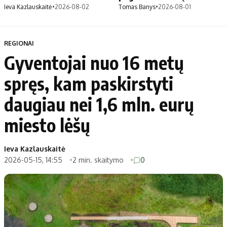
Ieva Kazlauskaitė
•
2026-08-02
Tomas Banys
•
2026-08-01
REGIONAI
Gyventojai nuo 16 metų
spręs, kam paskirstyti
daugiau nei 1,6 mln. eurų
miesto lėšų
Ieva Kazlauskaitė
2026-05-15, 14:55
2 min. skaitymo
0