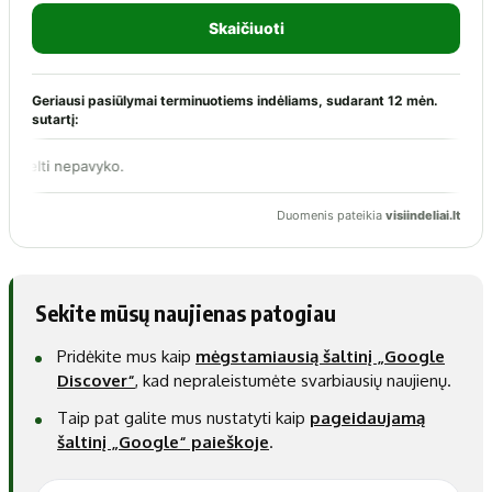
Sekite mūsų naujienas patogiau
Pridėkite mus kaip
mėgstamiausią šaltinį „Google
Discover“
, kad nepraleistumėte svarbiausių naujienų.
Taip pat galite mus nustatyti kaip
pageidaujamą
šaltinį „Google“ paieškoje
.