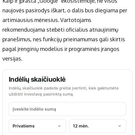
Kaip ir įprasta „Google“ ekosistemoje, ne visos
naujovės pasirodys iškart, o dalis bus diegiama per
artimiausius mėnesius. Vartotojams
rekomenduojama stebėti oficialius atnaujinimų
pranešimus, nes funkcijų prieinamumas gali skirtis
pagal įrenginių modelius ir programinės įrangos
versijas.