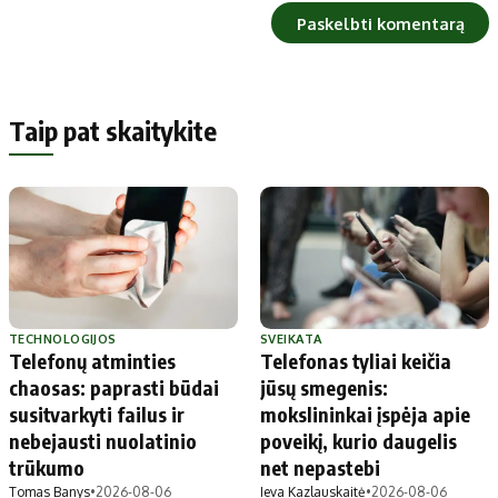
Taip pat skaitykite
TECHNOLOGIJOS
SVEIKATA
Telefonų atminties
Telefonas tyliai keičia
chaosas: paprasti būdai
jūsų smegenis:
susitvarkyti failus ir
mokslininkai įspėja apie
nebejausti nuolatinio
poveikį, kurio daugelis
trūkumo
net nepastebi
Tomas Banys
•
2026-08-06
Ieva Kazlauskaitė
•
2026-08-06