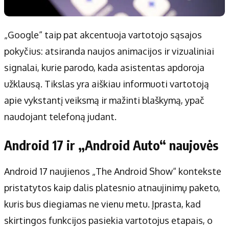
„Google“ taip pat akcentuoja vartotojo sąsajos
pokyčius: atsiranda naujos animacijos ir vizualiniai
signalai, kurie parodo, kada asistentas apdoroja
užklausą. Tikslas yra aiškiau informuoti vartotoją
apie vykstantį veiksmą ir mažinti blaškymą, ypač
naudojant telefoną judant.
Android 17 ir „Android Auto“ naujovės
Android 17 naujienos „The Android Show“ kontekste
pristatytos kaip dalis platesnio atnaujinimų paketo,
kuris bus diegiamas ne vienu metu. Įprasta, kad
skirtingos funkcijos pasiekia vartotojus etapais, o