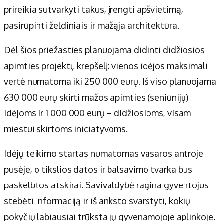
prireikia sutvarkyti takus, įrengti apšvietimą,
pasirūpinti želdiniais ir mažąja architektūra.
Dėl šios priežasties planuojama didinti didžiosios
apimties projektų krepšelį: vienos idėjos maksimali
vertė numatoma iki 250 000 eurų. Iš viso planuojama
630 000 eurų skirti mažos apimties (seniūnijų)
idėjoms ir 1 000 000 eurų – didžiosioms, visam
miestui skirtoms iniciatyvoms.
Idėjų teikimo startas numatomas vasaros antroje
pusėje, o tikslios datos ir balsavimo tvarka bus
paskelbtos atskirai. Savivaldybė ragina gyventojus
stebėti informaciją ir iš anksto svarstyti, kokių
pokyčių labiausiai trūksta jų gyvenamojoje aplinkoje.