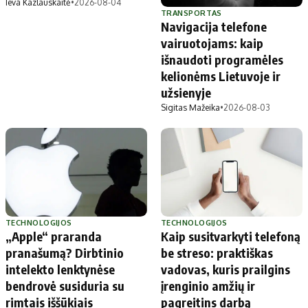
Ieva Kazlauskaitė
•
2026-08-04
TRANSPORTAS
Navigacija telefone
vairuotojams: kaip
išnaudoti programėles
kelionėms Lietuvoje ir
užsienyje
Sigitas Mažeika
•
2026-08-03
TECHNOLOGIJOS
TECHNOLOGIJOS
„Apple“ praranda
Kaip susitvarkyti telefoną
pranašumą? Dirbtinio
be streso: praktiškas
intelekto lenktynėse
vadovas, kuris prailgins
bendrovė susiduria su
įrenginio amžių ir
rimtais iššūkiais
pagreitins darbą