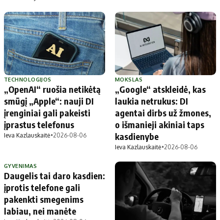
TECHNOLOGIJOS
MOKSLAS
„OpenAI“ ruošia netikėtą
„Google“ atskleidė, kas
smūgį „Apple“: nauji DI
laukia netrukus: DI
įrenginiai gali pakeisti
agentai dirbs už žmones,
įprastus telefonus
o išmanieji akiniai taps
kasdienybe
Ieva Kazlauskaitė
•
2026-08-06
Ieva Kazlauskaitė
•
2026-08-06
GYVENIMAS
Daugelis tai daro kasdien:
įprotis telefone gali
pakenkti smegenims
labiau, nei manėte