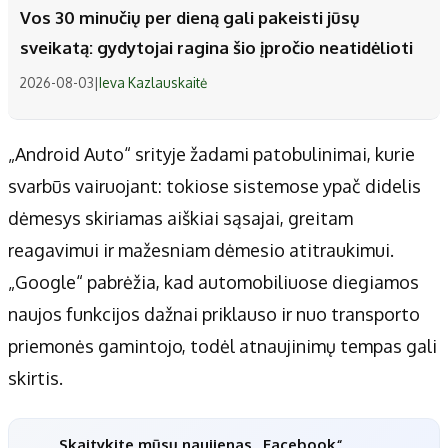
Vos 30 minučių per dieną gali pakeisti jūsų
sveikatą: gydytojai ragina šio įpročio neatidėlioti
2026-08-03
|
Ieva Kazlauskaitė
„Android Auto“ srityje žadami patobulinimai, kurie
svarbūs vairuojant: tokiose sistemose ypač didelis
dėmesys skiriamas aiškiai sąsajai, greitam
reagavimui ir mažesniam dėmesio atitraukimui.
„Google“ pabrėžia, kad automobiliuose diegiamos
naujos funkcijos dažnai priklauso ir nuo transporto
priemonės gamintojo, todėl atnaujinimų tempas gali
skirtis.
Skaitykite mūsų naujienas „Facebook“