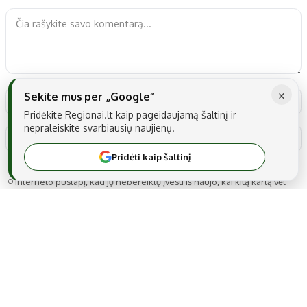
×
Sekite mus per „Google“
Pridėkite Regionai.lt kaip pageidaujamą šaltinį ir
nepraleiskite svarbiausių naujienų.
Pridėti kaip šaltinį
Noriu savo interneto naršyklėje išsaugoti vardą, el. pašto adresą ir
interneto puslapį, kad jų nebereiktų įvesti iš naujo, kai kitą kartą vėl
norėsiu parašyti komentarą.