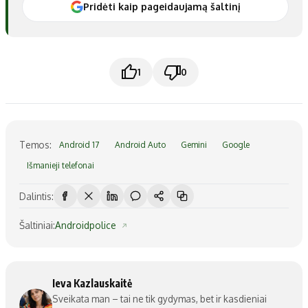
Pridėti kaip pageidaujamą šaltinį
1
0
Temos:
Android 17
Android Auto
Gemini
Google
Išmanieji telefonai
Dalintis:
Šaltiniai:
Androidpolice
Ieva Kazlauskaitė
Sveikata man – tai ne tik gydymas, bet ir kasdieniai