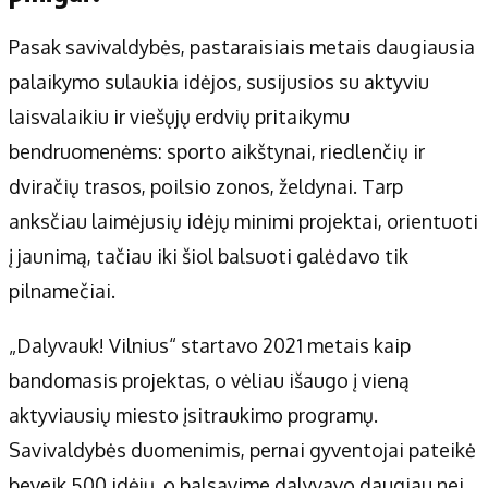
Pasak savivaldybės, pastaraisiais metais daugiausia
palaikymo sulaukia idėjos, susijusios su aktyviu
laisvalaikiu ir viešųjų erdvių pritaikymu
bendruomenėms: sporto aikštynai, riedlenčių ir
dviračių trasos, poilsio zonos, želdynai. Tarp
anksčiau laimėjusių idėjų minimi projektai, orientuoti
į jaunimą, tačiau iki šiol balsuoti galėdavo tik
pilnamečiai.
„Dalyvauk! Vilnius“ startavo 2021 metais kaip
bandomasis projektas, o vėliau išaugo į vieną
aktyviausių miesto įsitraukimo programų.
Savivaldybės duomenimis, pernai gyventojai pateikė
beveik 500 idėjų, o balsavime dalyvavo daugiau nei