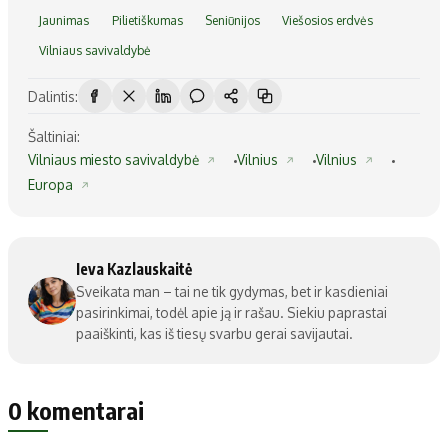
Jaunimas
Pilietiškumas
Seniūnijos
Viešosios erdvės
Vilniaus savivaldybė
Dalintis:
Šaltiniai:
Vilniaus miesto savivaldybė
Vilnius
Vilnius
Europa
Ieva Kazlauskaitė
Sveikata man – tai ne tik gydymas, bet ir kasdieniai
pasirinkimai, todėl apie ją ir rašau. Siekiu paprastai
paaiškinti, kas iš tiesų svarbu gerai savijautai.
0 komentarai