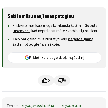
Sekite mūsų naujienas patogiau
Pridėkite mus kaip
mėgstamiausią šaltinį „Google
Discover“
, kad nepraleistumėte svarbiausių naujienų.
Taip pat galite mus nustatyti kaip
pageidaujamą
šaltinį „Google“ paieškoje
.
Pridėti kaip pageidaujamą šaltinį
0
0
Temos:
Dalyvaujamasis biudžetas
Dalyvauk! Vilnius