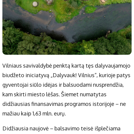
Vilniaus savivaldybė penktą kartą tęs dalyvaujamojo
biudžeto iniciatyvą „Dalyvauk! Vilnius“, kurioje patys
gyventojai siūlo idėjas ir balsuodami nusprendžia,
kam skirti miesto lėšas. Šiemet numatytas
didžiausias finansavimas programos istorijoje – ne
mažiau kaip 1,63 mln. eurų.
Didžiausia naujovė – balsavimo teisė išplečiama