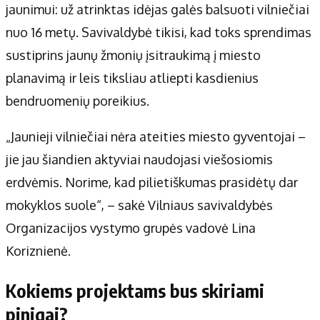
jaunimui: už atrinktas idėjas galės balsuoti vilniečiai
nuo 16 metų. Savivaldybė tikisi, kad toks sprendimas
sustiprins jaunų žmonių įsitraukimą į miesto
planavimą ir leis tiksliau atliepti kasdienius
bendruomenių poreikius.
„Jaunieji vilniečiai nėra ateities miesto gyventojai –
jie jau šiandien aktyviai naudojasi viešosiomis
erdvėmis. Norime, kad pilietiškumas prasidėtų dar
mokyklos suole“, – sakė Vilniaus savivaldybės
Organizacijos vystymo grupės vadovė Lina
Koriznienė.
Kokiems projektams bus skiriami
pinigai?