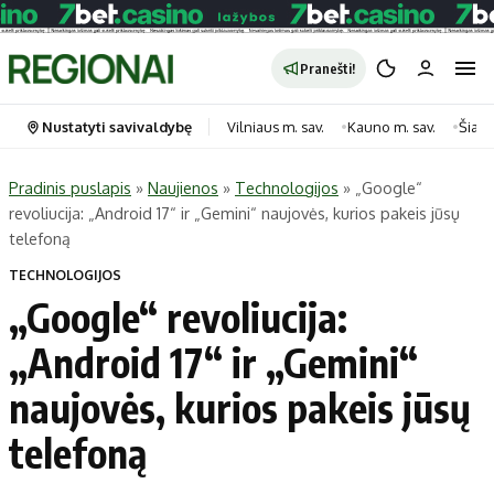
Pranešti!
Nustatyti savivaldybę
Vilniaus m. sav.
Kauno m. sav.
Šiauli
Pradinis puslapis
»
Naujienos
»
Technologijos
»
„Google“
revoliucija: „Android 17“ ir „Gemini“ naujovės, kurios pakeis jūsų
Portalas
Kategorijos
telefoną
Pradinis puslapis
Transportas
TECHNOLOGIJOS
Savivaldybės
Gyvenimas
„Google“ revoliucija:
Naujausi
Horoskopai
„Android 17“ ir „Gemini“
Regionai
Laisvalaikis
naujovės, kurios pakeis jūsų
Lietuva
Maistas
Pasaulis
Sveikata
telefoną
Politika
Technologijos