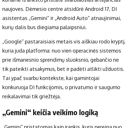
Apie mus
naujoves. Dėmesio centre atsidūrė Android 17, DI
Autoriai
asistentas „Gemini“ ir „Android Auto“ atnaujinimai,
Kontaktai
kurių dalis bus diegiama palaipsniui.
Privatumo politika
Redakcijos politika
„Google“ pastaraisiais metais vis aiškiau rodo kryptį,
Receptai
kuria juda platforma: nuo vien operacinės sistemos
prie išmanesnio sprendimų sluoksnio, gebančio ne
tik pateikti atsakymus, bet ir padėti atlikti užduotis.
Tai ypač svarbu kontekste, kai gamintojai
konkuruoja DI funkcijomis, o privatumo ir saugumo
reikalavimai tik griežtėja.
„Gemini“ keičia veikimo logiką
„Gemini“ pristatomas kaip įrankis, kuris pereina nuo