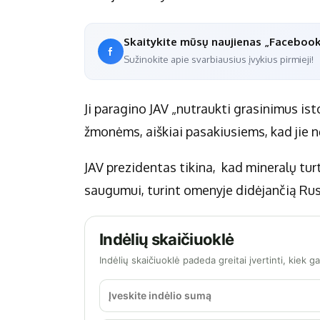
Skaitykite mūsų naujienas „Faceboo
Sužinokite apie svarbiausius įvykius pirmieji!
Ji paragino JAV „nutraukti grasinimus istor
žmonėms, aiškiai pasakiusiems, kad jie 
JAV prezidentas tikina, kad mineralų turt
saugumui, turint omenyje didėjančią Rusi