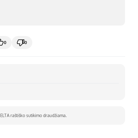
0
0
be ELTA raštiško sutikimo draudžiama.