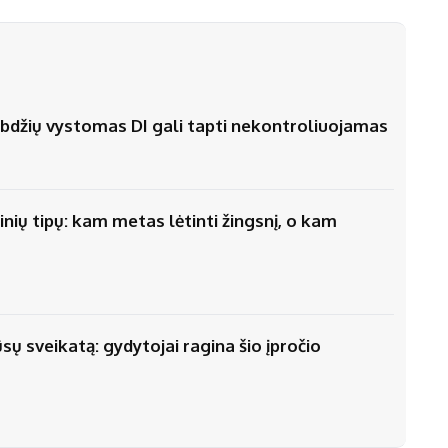
stabdžių vystomas DI gali tapti nekontroliuojamas
nių tipų: kam metas lėtinti žingsnį, o kam
ūsų sveikatą: gydytojai ragina šio įpročio