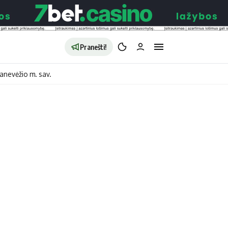
Pranešti!
anevėžio m. sav.
aldybės
Redakcija
Apie mus
o
Autoriai
no
Kontaktai
jono
Privatumo politika
ono
Redakcijos politika
sto
Receptai