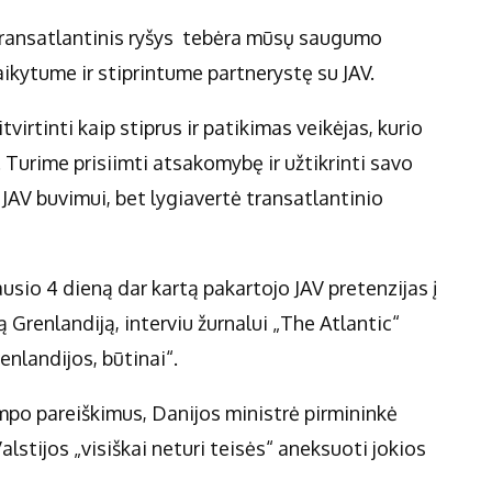
transatlantinis ryšys tebėra mūsų saugumo
aikytume ir stiprintume partnerystę su JAV.
tvirtinti kaip stiprus ir patikimas veikėjas, kurio
 Turime prisiimti atsakomybę ir užtikrinti savo
JAV buvimui, bet lygiavertė transatlantinio
io 4 dieną dar kartą pakartojo JAV pretenzijas į
 Grenlandiją, interviu žurnalui „The Atlantic“
enlandijos, būtinai“.
po pareiškimus, Danijos ministrė pirmininkė
lstijos „visiškai neturi teisės“ aneksuoti jokios