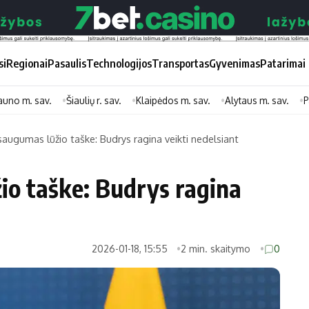
si
Regionai
Pasaulis
Technologijos
Transportas
Gyvenimas
Patarimai
auno m. sav.
Šiaulių r. sav.
Klaipėdos m. sav.
Alytaus m. sav.
P
augumas lūžio taške: Budrys ragina veikti nedelsiant
Didžiosios savivaldybės
Kitos saviv
io taške: Budrys ragina
Vilniaus miesto
Druskininkų
Kauno miesto
Utenos rajon
Klaipėdos miesto
Jonavos rajo
2026-01-18, 15:55
2 min. skaitymo
0
Panevėžio miesto
Vilkaviškio ra
Šiaulių miesto
Tauragės raj
Alytaus miesto
Palangos mie