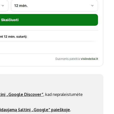
inį „Google Discover“
, kad nepraleistumėte
idaujamą šaltinį „Google“ paieškoje
.