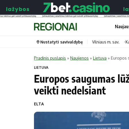
Naujau
Nustatyti savivaldybę
Vilniaus m. sav.
K
Pradinis puslapis
»
Naujienos
»
Lietuva
»
Europos s
Portalas
Kategorijos
LIETUVA
Europos saugumas lūž
Pradinis puslapis
Transportas
veikti nedelsiant
Savivaldybės
Gyvenimas
Naujausi
Horoskopai
ELTA
Regionai
Laisvalaikis
Lietuva
Maistas
Pasaulis
Sveikata