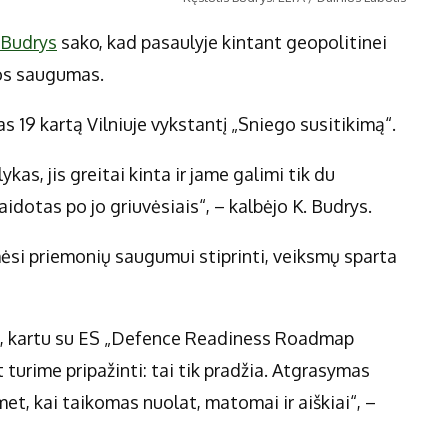
 Budrys
sako, kad pasaulyje kintant geopolitinei
opos saugumas.
s 19 kartą Vilniuje vykstantį „Sniego susitikimą“.
s, jis greitai kinta ir jame galimi tik du
aidotas po jo griuvėsiais“, – kalbėjo K. Budrys.
mėsi priemonių saugumui stiprinti, veiksmų sparta
s“, kartu su ES „Defence Readiness Roadmap
t turime pripažinti: tai tik pradžia. Atgrasymas
met, kai taikomas nuolat, matomai ir aiškiai“, –