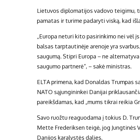
Lietuvos diplomatijos vadovo teigimu, 
pamatas ir turime padaryti viską, kad išl
„Europa neturi kito pasirinkimo nei vėl įsi
balsas tarptautinėje arenoje yra svarbus.
saugumą. Stipri Europa – ne alternatyva 
saugumo partnerė“, – sakė ministras.
ELTA primena, kad Donaldas Trumpas saus
NATO sąjungininkei Danijai priklausančią
pareikšdamas, kad „mums tikrai reikia Gr
Savo ruožtu reaguodama į tokius D. Trum
Mette Frederiksen teigė, jog Jungtinės Va
Danijos karalystės dalies.