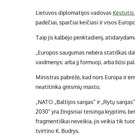
Lietuvos diplomatijos vadovas
Kęstutis
padėčiai, sparčiai keičiasi ir visos Eur
Taip jis kalbėjo penktadienį, atidarydama
„Europos saugumas nebėra statiškas dalyka
vaidmenys: arba jį formuoji, arba būsi pal
Ministras pabrėžė, kad nors Europa ir ė
neatitinka grėsmių masto.
„NATO „Baltijos sargas“ ir „Rytų sarga
2030“ yra žingsniai teisinga kryptimi, be
fragmentiškai neveikia, jis veikia tik tuo
tvirtino K. Budrys.