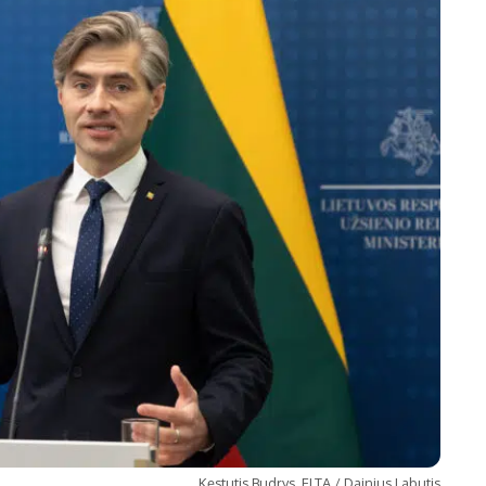
Marijampolės
Prienų rajono
s
ienos
Kęstutis Budrys. ELTA / Dainius Labutis