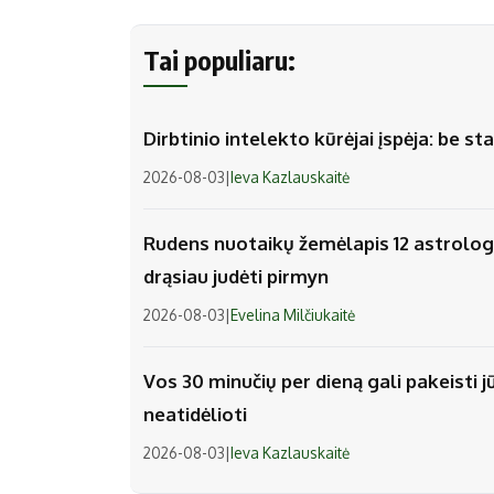
Tai populiaru:
Dirbtinio intelekto kūrėjai įspėja: be 
2026-08-03
|
Ieva Kazlauskaitė
Rudens nuotaikų žemėlapis 12 astrologi
drąsiau judėti pirmyn
2026-08-03
|
Evelina Milčiukaitė
Vos 30 minučių per dieną gali pakeisti j
neatidėlioti
2026-08-03
|
Ieva Kazlauskaitė