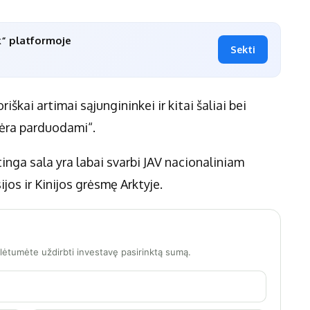
k“ platformoje
Sekti
iškai artimai sąjungininkei ir kitai šaliai bei
nėra parduodami“.
inga sala yra labai svarbi JAV nacionaliniam
jos ir Kinijos grėsmę Arktyje.