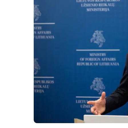
Politika
Technologijos
Patarimai
Indėlių palūkano
Dirbtinis intelektas
Dienos naujienos
Gineso rekordai
Ekonomikos nauj