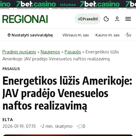
Pranešti!
Nustatyti savivaldybę
Vilniaus m. sav.
Kauno m. sav.
Šiauli
Pradinis puslapis
»
Naujienos
»
Pasaulis
»
Energetikos lūžis
Amerikoje: JAV pradėjo Venesuelos naftos realizavimą
Portalas
Kategorijos
PASAULIS
Pradinis puslapis
Transportas
Energetikos lūžis Amerikoje:
Savivaldybės
Gyvenimas
JAV pradėjo Venesuelos
Naujausi
Horoskopai
Regionai
Laisvalaikis
naftos realizavimą
Lietuva
Maistas
Pasaulis
Sveikata
ELTA
2026-01-19, 07:15
2 min. skaitymo
0
Politika
Technologijos