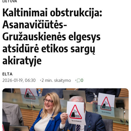
LIETUVA
Kaltinimai obstrukcija:
Asanavičiūtės-
Gružauskienės elgesys
atsidūrė etikos sargų
akiratyje
ELTA
2026-01-19, 06:30
2 min. skaitymo
0