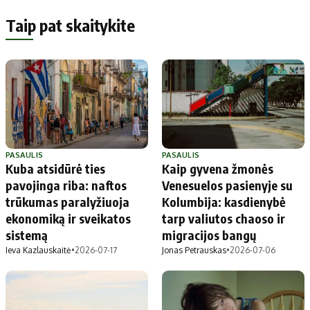
Taip pat skaitykite
PASAULIS
PASAULIS
Kuba atsidūrė ties
Kaip gyvena žmonės
pavojinga riba: naftos
Venesuelos pasienyje su
trūkumas paralyžiuoja
Kolumbija: kasdienybė
ekonomiką ir sveikatos
tarp valiutos chaoso ir
sistemą
migracijos bangų
Ieva Kazlauskaitė
•
2026-07-17
Jonas Petrauskas
•
2026-07-06