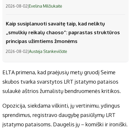
2026-08-02
|
Evelina Milčiukaitė
Kaip susiplanuoti savaitę taip, kad neliktų
„smulkių reikalų chaoso“: paprastas struktūros
principas užimtiems žmonėms
2026-08-02
|
Austėja Stankevičiūtė
ELTA primena, kad praėjusių metų gruodį Seime
skubos tvarka svarstytos LRT įstatymo pataisos
sulaukė aštrios žurnalistų bendruomenės kritikos.
Opozicija, siekdama vilkinti, jų vertinimu, ydingus
sprendimus, registravo daugybę pasiūlymų LRT
įstatymo pataisoms. Daugelis jų – komiški ir ironiški.