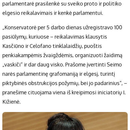
parlamentarė prasilenkė su sveiko proto ir politiko
elgesio reikalavimais ir kenkė parlamentui.
„Konservatorė per 5 darbo dienas užregistravo 100
pasiūlymų, kuriuose – reikalavimas klausytis
Kasčiūno ir Celofano tinklalaidžių, puoštis
penkiakampėmis žvaigždėmis, organizuoti žaidimą
„vaskiči“ ir dar daug visko. Prašome įvertinti Seimo
narės parlamentinę grafomaniją ir elgesį, turintį
piktybinės obstrukcijos požymių, bei jo padarinius“, –
pranešime cituojama viena iš kreipimosi iniciatorių I.
Kižienė.