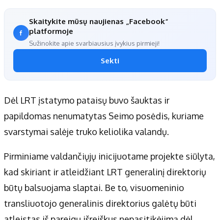
Skaitykite mūsų naujienas „Facebook“
platformoje
Sužinokite apie svarbiausius įvykius pirmieji!
Sekti
Dėl LRT įstatymo pataisų buvo šauktas ir
papildomas nenumatytas Seimo posėdis, kuriame
svarstymai salėje truko keliolika valandų.
Pirminiame valdančiųjų inicijuotame projekte siūlyta,
kad skiriant ir atleidžiant LRT generalinį direktorių
būtų balsuojama slaptai. Be to, visuomeninio
transliuotojo generalinis direktorius galėtų būti
atleistas iš pareigų išreiškus nepasitikėjimą dėl