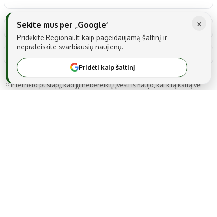
×
Sekite mus per „Google“
Pridėkite Regionai.lt kaip pageidaujamą šaltinį ir
nepraleiskite svarbiausių naujienų.
Pridėti kaip šaltinį
Noriu savo interneto naršyklėje išsaugoti vardą, el. pašto adresą ir
interneto puslapį, kad jų nebereiktų įvesti iš naujo, kai kitą kartą vėl
norėsiu parašyti komentarą.
MB Snarskis media
Gedimino g. 22A-14, LT-44319 Kaunas