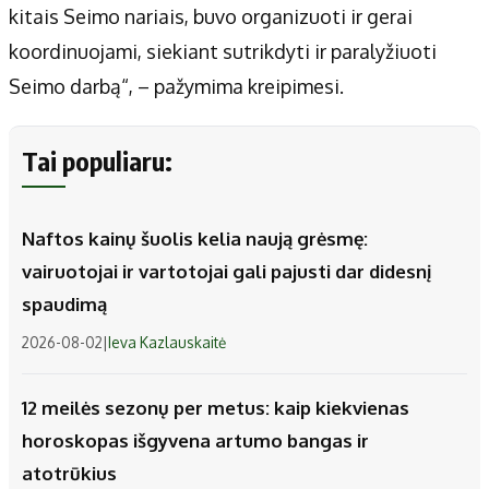
kitais Seimo nariais, buvo organizuoti ir gerai
koordinuojami, siekiant sutrikdyti ir paralyžiuoti
Seimo darbą“, – pažymima kreipimesi.
Tai populiaru:
Naftos kainų šuolis kelia naują grėsmę:
vairuotojai ir vartotojai gali pajusti dar didesnį
spaudimą
2026-08-02
|
Ieva Kazlauskaitė
12 meilės sezonų per metus: kaip kiekvienas
horoskopas išgyvena artumo bangas ir
atotrūkius