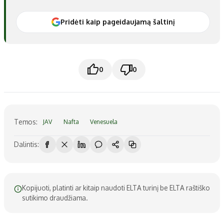
Pridėti kaip pageidaujamą šaltinį
0
0
Temos:
JAV
Nafta
Venesuela
Dalintis:
Kopijuoti, platinti ar kitaip naudoti ELTA turinį be ELTA raštiško
sutikimo draudžiama.