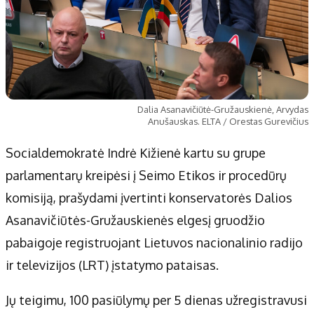
Dalia Asanavičiūtė-Gružauskienė, Arvydas
Anušauskas. ELTA / Orestas Gurevičius
Socialdemokratė Indrė Kižienė kartu su grupe
parlamentarų kreipėsi į Seimo Etikos ir procedūrų
komisiją, prašydami įvertinti konservatorės Dalios
Asanavičiūtės-Gružauskienės elgesį gruodžio
pabaigoje registruojant Lietuvos nacionalinio radijo
ir televizijos (LRT) įstatymo pataisas.
Jų teigimu, 100 pasiūlymų per 5 dienas užregistravusi