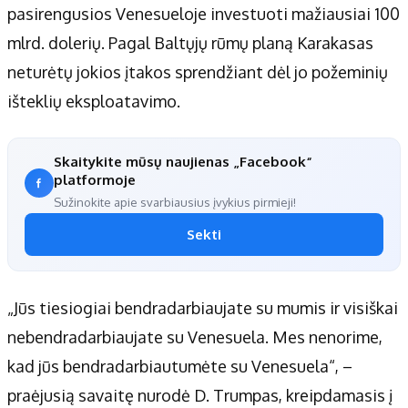
pasirengusios Venesueloje investuoti mažiausiai 100
mlrd. dolerių. Pagal Baltųjų rūmų planą Karakasas
neturėtų jokios įtakos sprendžiant dėl jo požeminių
išteklių eksploatavimo.
Skaitykite mūsų naujienas „Facebook“
platformoje
Sužinokite apie svarbiausius įvykius pirmieji!
Sekti
„Jūs tiesiogiai bendradarbiaujate su mumis ir visiškai
nebendradarbiaujate su Venesuela. Mes nenorime,
kad jūs bendradarbiautumėte su Venesuela“, –
praėjusią savaitę nurodė D. Trumpas, kreipdamasis į