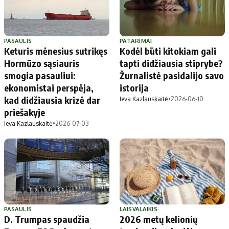
PASAULIS
PATARIMAI
Keturis mėnesius sutrikęs
Kodėl būti kitokiam gali
Hormūzo sąsiauris
tapti didžiausia stiprybe?
smogia pasauliui:
Žurnalistė pasidalijo savo
ekonomistai perspėja,
istorija
kad didžiausia krizė dar
Ieva Kazlauskaitė
•
2026-06-10
priešakyje
Ieva Kazlauskaitė
•
2026-07-03
PASAULIS
LAISVALAIKIS
D. Trumpas spaudžia
2026 metų kelionių