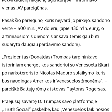
Apie mus
vienas JAV pareigūnas.
Autoriai
Kontaktai
Pasak šio pareigūno, kuris neįvardijo pirkėjo, sandorio
Privatumo politika
vertė – 500 mln. JAV dolerių (apie 430 mln. eurų), o
Redakcijos politika
artimiausiomis dienomis ar savaitėmis gali būti
Receptai
sudaryta daugiau pardavimo sandorių.
„Prezidentas (Donaldas) Trumpas tarpininkavo
istoriniam energetikos sandoriui su Venesuela iškart
po narkoteroristo Nicolas Maduro sulaikymo, kuris
bus naudingas Amerikos ir Venesuelos žmonėms“, –
pareiškė Baltųjų rūmų atstovas Tayloras Rogersas.
Praėjusią savaitę D. Trumpas savo platformoje
„Truth Social“ paskelbė, kad „Venesuelos laikinosios