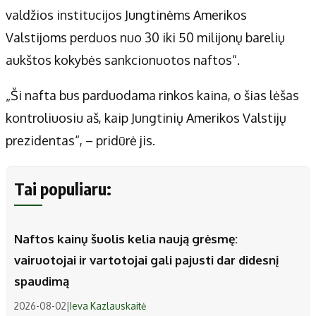
valdžios institucijos Jungtinėms Amerikos
Valstijoms perduos nuo 30 iki 50 milijonų barelių
aukštos kokybės sankcionuotos naftos“.
„Ši nafta bus parduodama rinkos kaina, o šias lėšas
kontroliuosiu aš, kaip Jungtinių Amerikos Valstijų
prezidentas“, – pridūrė jis.
Tai populiaru:
Naftos kainų šuolis kelia naują grėsmę:
vairuotojai ir vartotojai gali pajusti dar didesnį
spaudimą
2026-08-02
|
Ieva Kazlauskaitė