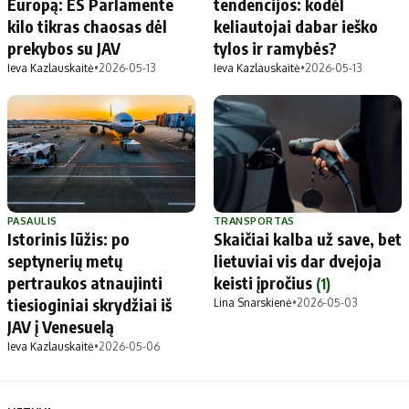
Europą: ES Parlamente
tendencijos: kodėl
kilo tikras chaosas dėl
keliautojai dabar ieško
prekybos su JAV
tylos ir ramybės?
Ieva Kazlauskaitė
•
2026-05-13
Ieva Kazlauskaitė
•
2026-05-13
PASAULIS
TRANSPORTAS
Istorinis lūžis: po
Skaičiai kalba už save, bet
septynerių metų
lietuviai vis dar dvejoja
pertraukos atnaujinti
keisti įpročius
(1)
tiesioginiai skrydžiai iš
Lina Snarskienė
•
2026-05-03
JAV į Venesuelą
Ieva Kazlauskaitė
•
2026-05-06