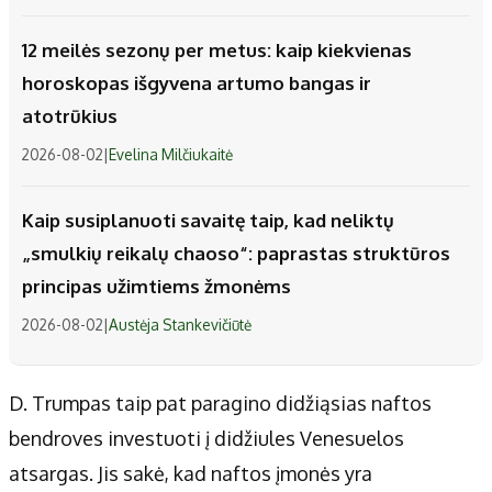
12 meilės sezonų per metus: kaip kiekvienas
horoskopas išgyvena artumo bangas ir
atotrūkius
2026-08-02
|
Evelina Milčiukaitė
Kaip susiplanuoti savaitę taip, kad neliktų
„smulkių reikalų chaoso“: paprastas struktūros
principas užimtiems žmonėms
2026-08-02
|
Austėja Stankevičiūtė
D. Trumpas taip pat paragino didžiąsias naftos
bendroves investuoti į didžiules Venesuelos
atsargas. Jis sakė, kad naftos įmonės yra