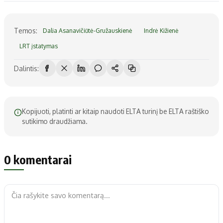
Temos:
Dalia Asanavičiūtė-Gružauskienė
Indrė Kižienė
LRT įstatymas
Dalintis:
Kopijuoti, platinti ar kitaip naudoti ELTA turinį be ELTA raštiško
sutikimo draudžiama.
0 komentarai