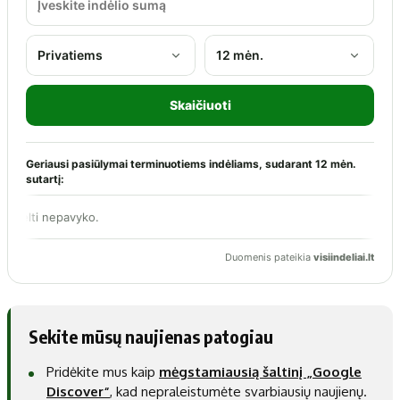
Sekite mūsų naujienas patogiau
Pridėkite mus kaip
mėgstamiausią šaltinį „Google
Discover“
, kad nepraleistumėte svarbiausių naujienų.