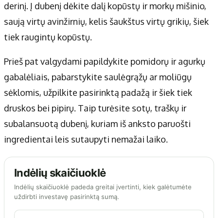
derinį. Į dubenį dėkite dalį kopūstų ir morkų mišinio,
saują virtų avinžirnių, kelis šaukštus virtų grikių, šiek
tiek raugintų kopūstų.
Prieš pat valgydami papildykite pomidorų ir agurkų
gabalėliais, pabarstykite saulėgrąžų ar moliūgų
sėklomis, užpilkite pasirinktą padažą ir šiek tiek
druskos bei pipirų. Taip turėsite sotų, traškų ir
subalansuotą dubenį, kuriam iš anksto paruošti
ingredientai leis sutaupyti nemažai laiko.