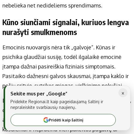
nebelieka net nedideliems sprendimams.
Kūno siunčiami signalai, kuriuos lengva
nurašyti smulkmenoms
Emocinis nuovargis nėra tik „galvoje“. Kūnas ir
psichika glaudžiai susiję, todėl ilgalaikė emocinė
įtampa dažnai pasireiškia fiziniais simptomais.
Pasitaiko dažnesni galvos skausmai, įtampa kaklo ir
pečių srityje, sutrikęs miegas, virškinimo pokyčiai.
×
Sekite mus per „Google“
Dažnas žmogus tai laiko atsitiktinumu arba amžiaus,
Pridėkite Regionai.lt kaip pageidaujamą šaltinį ir
nepraleiskite svarbiausių naujienų.
orų, darbo specifikos padariniais. Tačiau verta
atkreipti dėmesį, jei tokie simptomai tampa kone
Pridėti kaip šaltinį
kasdieniai ir nepraeina vien pakeitus pagalvę ar