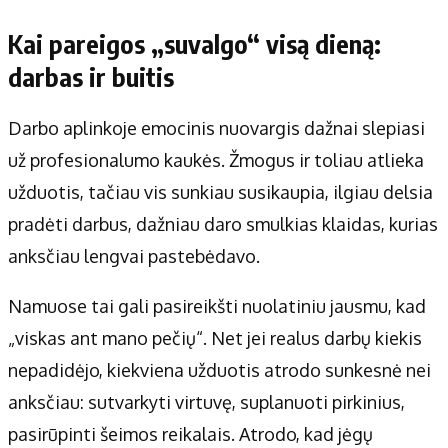
Kai pareigos „suvalgo“ visą dieną:
darbas ir buitis
Darbo aplinkoje emocinis nuovargis dažnai slepiasi
už profesionalumo kaukės. Žmogus ir toliau atlieka
užduotis, tačiau vis sunkiau susikaupia, ilgiau delsia
pradėti darbus, dažniau daro smulkias klaidas, kurias
anksčiau lengvai pastebėdavo.
Namuose tai gali pasireikšti nuolatiniu jausmu, kad
„viskas ant mano pečių“. Net jei realus darbų kiekis
nepadidėjo, kiekviena užduotis atrodo sunkesnė nei
anksčiau: sutvarkyti virtuvę, suplanuoti pirkinius,
pasirūpinti šeimos reikalais. Atrodo, kad jėgų