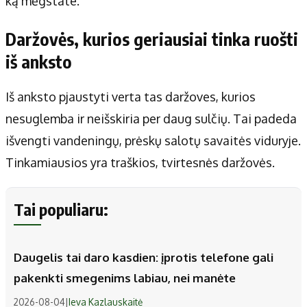
ką mėgstate.
Daržovės, kurios geriausiai tinka ruošti
iš anksto
Iš anksto pjaustyti verta tas daržoves, kurios
nesuglemba ir neišskiria per daug sulčių. Tai padeda
išvengti vandeningų, prėskų salotų savaitės viduryje.
Tinkamiausios yra traškios, tvirtesnės daržovės.
Tai populiaru:
Daugelis tai daro kasdien: įprotis telefone gali
pakenkti smegenims labiau, nei manėte
2026-08-04
|
Ieva Kazlauskaitė