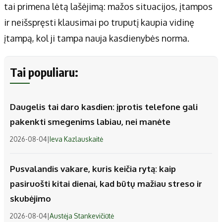
tai primena lėtą lašėjimą: mažos situacijos, įtampos
ir neišspręsti klausimai po truputį kaupia vidinę
įtampą, kol ji tampa nauja kasdienybės norma.
Tai populiaru:
Daugelis tai daro kasdien: įprotis telefone gali
pakenkti smegenims labiau, nei manėte
2026-08-04
|
Ieva Kazlauskaitė
Pusvalandis vakare, kuris keičia rytą: kaip
pasiruošti kitai dienai, kad būtų mažiau streso ir
skubėjimo
2026-08-04
|
Austėja Stankevičiūtė