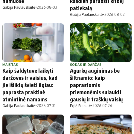
namuose
kasdien paruošti kitokį
patiekalą
Gabija Paulauskaitė
•
2026-08-03
Gabija Paulauskaitė
•
2026-08-02
MAISTAS
SODAS IR DARŽAS
Kaip šaldytuve laikyti
Agurkų auginimas be
daržoves ir vaisius, kad
šiltnamio: kaip
jie išliktų švieži ilgiau:
paprastomis
paprasta praktinė
priemonėmis sulaukti
atmintinė namams
gausių ir traškių vaisių
Gabija Paulauskaitė
•
2026-07-31
Eglė Butkutė
•
2026-07-26