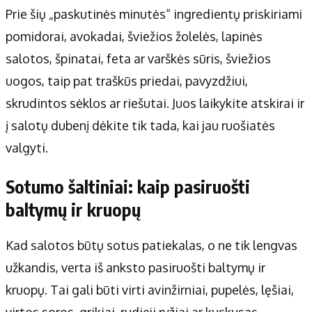
Prie šių „paskutinės minutės“ ingredientų priskiriami
pomidorai, avokadai, šviežios žolelės, lapinės
salotos, špinatai, feta ar varškės sūris, šviežios
uogos, taip pat traškūs priedai, pavyzdžiui,
skrudintos sėklos ar riešutai. Juos laikykite atskirai ir
į salotų dubenį dėkite tik tada, kai jau ruošiatės
valgyti.
Sotumo šaltiniai: kaip pasiruošti
baltymų ir kruopų
Kad salotos būtų sotus patiekalas, o ne tik lengvas
užkandis, verta iš anksto pasiruošti baltymų ir
kruopų. Tai gali būti virti avinžirniai, pupelės, lęšiai,
virtos soros, grikiai, rudieji ryžiai ar kuskusas.