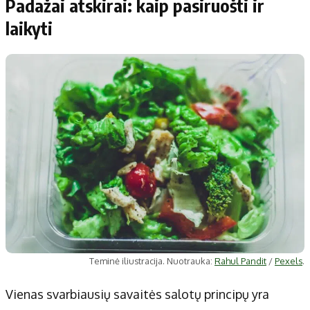
Padažai atskirai: kaip pasiruošti ir
laikyti
Teminė iliustracija. Nuotrauka:
Rahul Pandit
/
Pexels
.
Vienas svarbiausių savaitės salotų principų yra