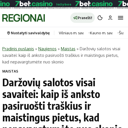
Pranešti!
Nustatyti savivaldybę
Vilniaus m. sav.
Kauno m. sav.
Šiauli
Pradinis puslapis
»
Naujienos
»
Maistas
»
Daržovių salotos visai
savaitei: kaip iš anksto pasiruošti traškius ir maistingus pietus,
Portalas
Kategorijos
kad nepavargtumėte nuo skonio
Pradinis puslapis
Transportas
MAISTAS
Savivaldybės
Gyvenimas
Daržovių salotos visai
Naujausi
Horoskopai
savaitei: kaip iš anksto
Regionai
Laisvalaikis
pasiruošti traškius ir
Lietuva
Maistas
Pasaulis
Sveikata
maistingus pietus, kad
Politika
Technologijos