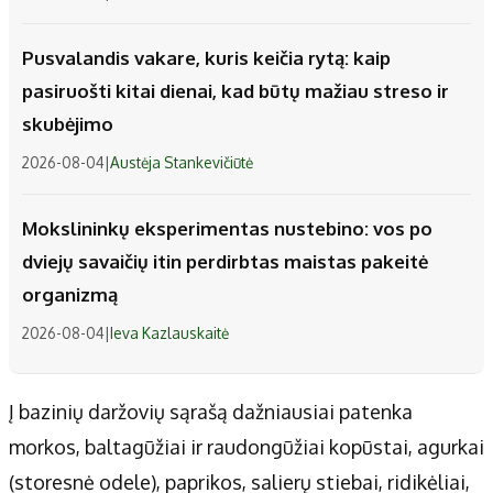
Pusvalandis vakare, kuris keičia rytą: kaip
pasiruošti kitai dienai, kad būtų mažiau streso ir
skubėjimo
2026-08-04
|
Austėja Stankevičiūtė
Mokslininkų eksperimentas nustebino: vos po
dviejų savaičių itin perdirbtas maistas pakeitė
organizmą
2026-08-04
|
Ieva Kazlauskaitė
Į bazinių daržovių sąrašą dažniausiai patenka
morkos, baltagūžiai ir raudongūžiai kopūstai, agurkai
(storesnė odele), paprikos, salierų stiebai, ridikėliai,