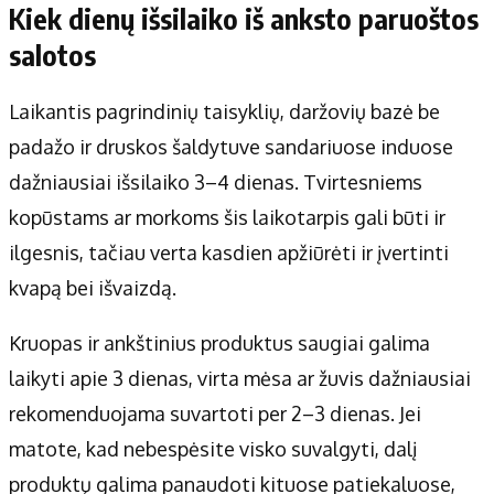
Kiek dienų išsilaiko iš anksto paruoštos
salotos
Laikantis pagrindinių taisyklių, daržovių bazė be
padažo ir druskos šaldytuve sandariuose induose
dažniausiai išsilaiko 3–4 dienas. Tvirtesniems
kopūstams ar morkoms šis laikotarpis gali būti ir
ilgesnis, tačiau verta kasdien apžiūrėti ir įvertinti
kvapą bei išvaizdą.
Kruopas ir ankštinius produktus saugiai galima
laikyti apie 3 dienas, virta mėsa ar žuvis dažniausiai
rekomenduojama suvartoti per 2–3 dienas. Jei
matote, kad nebespėsite visko suvalgyti, dalį
produktų galima panaudoti kituose patiekaluose,