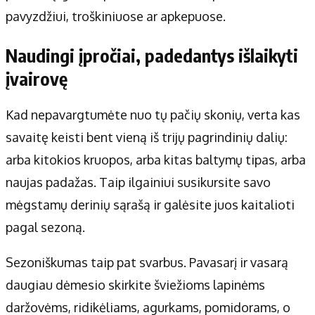
pavyzdžiui, troškiniuose ar apkepuose.
Naudingi įpročiai, padedantys išlaikyti
įvairovę
Kad nepavargtumėte nuo tų pačių skonių, verta kas
savaitę keisti bent vieną iš trijų pagrindinių dalių:
arba kitokios kruopos, arba kitas baltymų tipas, arba
naujas padažas. Taip ilgainiui susikursite savo
mėgstamų derinių sąrašą ir galėsite juos kaitalioti
pagal sezoną.
Sezoniškumas taip pat svarbus. Pavasarį ir vasarą
daugiau dėmesio skirkite šviežioms lapinėms
daržovėms, ridikėliams, agurkams, pomidorams, o