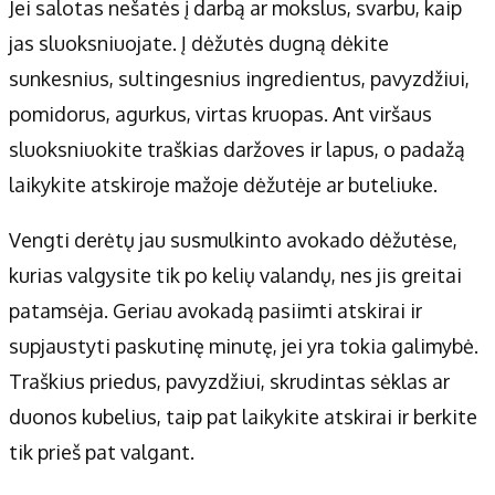
Jei salotas nešatės į darbą ar mokslus, svarbu, kaip
jas sluoksniuojate. Į dėžutės dugną dėkite
sunkesnius, sultingesnius ingredientus, pavyzdžiui,
pomidorus, agurkus, virtas kruopas. Ant viršaus
sluoksniuokite traškias daržoves ir lapus, o padažą
laikykite atskiroje mažoje dėžutėje ar buteliuke.
Vengti derėtų jau susmulkinto avokado dėžutėse,
kurias valgysite tik po kelių valandų, nes jis greitai
patamsėja. Geriau avokadą pasiimti atskirai ir
supjaustyti paskutinę minutę, jei yra tokia galimybė.
Traškius priedus, pavyzdžiui, skrudintas sėklas ar
duonos kubelius, taip pat laikykite atskirai ir berkite
tik prieš pat valgant.