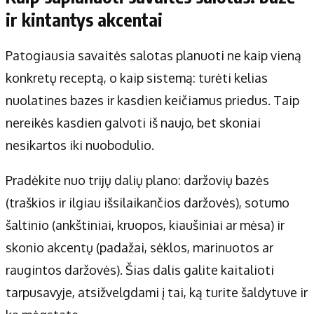
ir kintantys akcentai
Patogiausia savaitės salotas planuoti ne kaip vieną
konkretų receptą, o kaip sistemą: turėti kelias
nuolatines bazes ir kasdien keičiamus priedus. Taip
nereikės kasdien galvoti iš naujo, bet skoniai
nesikartos iki nuobodulio.
Pradėkite nuo trijų dalių plano: daržovių bazės
(traškios ir ilgiau išsilaikančios daržovės), sotumo
šaltinio (ankštiniai, kruopos, kiaušiniai ar mėsa) ir
skonio akcentų (padažai, sėklos, marinuotos ar
raugintos daržovės). Šias dalis galite kaitalioti
tarpusavyje, atsižvelgdami į tai, ką turite šaldytuve ir