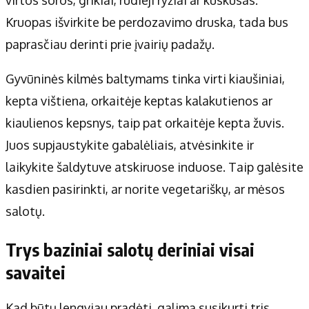
Kruopas išvirkite be perdozavimo druska, tada bus
paprasčiau derinti prie įvairių padažų.
Gyvūninės kilmės baltymams tinka virti kiaušiniai,
kepta vištiena, orkaitėje keptas kalakutienos ar
kiaulienos kepsnys, taip pat orkaitėje kepta žuvis.
Juos supjaustykite gabalėliais, atvėsinkite ir
laikykite šaldytuve atskiruose induose. Taip galėsite
kasdien pasirinkti, ar norite vegetariškų, ar mėsos
salotų.
Trys baziniai salotų deriniai visai
savaitei
Kad būtų lengviau pradėti, galima susikurti tris