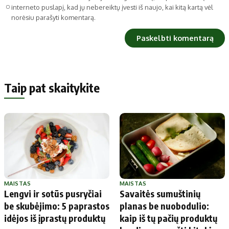
interneto puslapį, kad jų nebereiktų įvesti iš naujo, kai kitą kartą vėl
norėsiu parašyti komentarą.
Taip pat skaitykite
MAISTAS
MAISTAS
Lengvi ir sotūs pusryčiai
Savaitės sumuštinių
be skubėjimo: 5 paprastos
planas be nuobodulio:
idėjos iš įprastų produktų
kaip iš tų pačių produktų