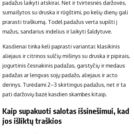
padažus laikyti atskirai. Net ir tvirtesnės daržovės,
sumaišytos su druska ir rūgštimi, po kelių dienų gali
prarasti traškumą. Todėl padažus verta supilti į
mažus, sandarius indelius ir laikyti šaldytuve.
Kasdienai tinka keli paprasti variantai: klasikinis
aliejaus ir citrinos sulčių mišinys su druska ir pipirais,
jogurtinis česnakinis padažas, garstyčių ir medaus
padažas ar lengvas sojų padažo, aliejaus ir acto
derinys. Turėdami 2–3 skirtingus padažus, net ir ta
pati daržovių bazė kasdien skambės kitaip.
Kaip supakuoti salotas išsinešimui, kad
jos išliktų traškios