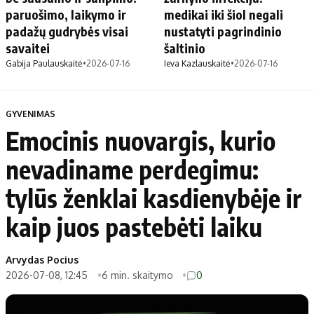
paruošimo, laikymo ir
medikai iki šiol negali
padažų gudrybės visai
nustatyti pagrindinio
savaitei
šaltinio
Gabija Paulauskaitė
•
2026-07-16
Ieva Kazlauskaitė
•
2026-07-16
GYVENIMAS
Emocinis nuovargis, kurio
nevadiname perdegimu:
tylūs ženklai kasdienybėje ir
kaip juos pastebėti laiku
Arvydas Pocius
2026-07-08, 12:45
6 min. skaitymo
0