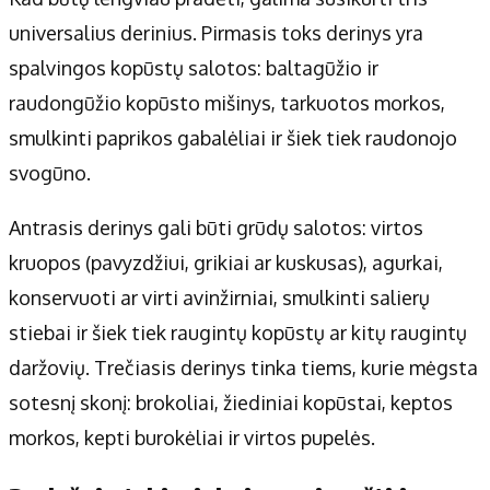
universalius derinius. Pirmasis toks derinys yra
spalvingos kopūstų salotos: baltagūžio ir
raudongūžio kopūsto mišinys, tarkuotos morkos,
smulkinti paprikos gabalėliai ir šiek tiek raudonojo
svogūno.
Antrasis derinys gali būti grūdų salotos: virtos
kruopos (pavyzdžiui, grikiai ar kuskusas), agurkai,
konservuoti ar virti avinžirniai, smulkinti salierų
stiebai ir šiek tiek raugintų kopūstų ar kitų raugintų
daržovių. Trečiasis derinys tinka tiems, kurie mėgsta
sotesnį skonį: brokoliai, žiediniai kopūstai, keptos
morkos, kepti burokėliai ir virtos pupelės.