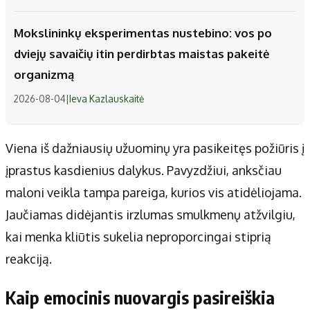
Mokslininkų eksperimentas nustebino: vos po
dviejų savaičių itin perdirbtas maistas pakeitė
organizmą
2026-08-04
|
Ieva Kazlauskaitė
Viena iš dažniausių užuominų yra pasikeitęs požiūris į
įprastus kasdienius dalykus. Pavyzdžiui, anksčiau
maloni veikla tampa pareiga, kurios vis atidėliojama.
Jaučiamas didėjantis irzlumas smulkmenų atžvilgiu,
kai menka kliūtis sukelia neproporcingai stiprią
reakciją.
Kaip emocinis nuovargis pasireiškia