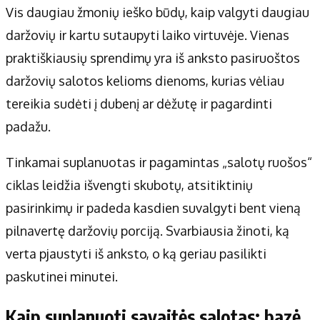
Apie mus
Vis daugiau žmonių ieško būdų, kaip valgyti daugiau
Autoriai
daržovių ir kartu sutaupyti laiko virtuvėje. Vienas
Kontaktai
praktiškiausių sprendimų yra iš anksto pasiruoštos
Privatumo politika
daržovių salotos kelioms dienoms, kurias vėliau
Redakcijos politika
tereikia sudėti į dubenį ar dėžutę ir pagardinti
Receptai
padažu.
Tinkamai suplanuotas ir pagamintas „salotų ruošos“
ciklas leidžia išvengti skubotų, atsitiktinių
pasirinkimų ir padeda kasdien suvalgyti bent vieną
pilnavertę daržovių porciją. Svarbiausia žinoti, ką
verta pjaustyti iš anksto, o ką geriau pasilikti
paskutinei minutei.
Kaip suplanuoti savaitės salotas: bazė