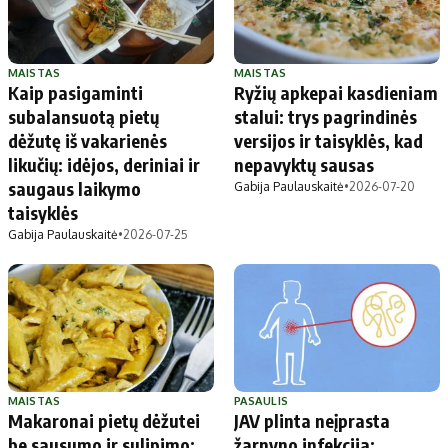
MAISTAS
MAISTAS
Kaip pasigaminti
Ryžių apkepai kasdieniam
subalansuotą pietų
stalui: trys pagrindinės
dėžutę iš vakarienės
versijos ir taisyklės, kad
likučių: idėjos, deriniai ir
nepavyktų sausas
saugaus laikymo
Gabija Paulauskaitė
•
2026-07-20
taisyklės
Gabija Paulauskaitė
•
2026-07-25
MAISTAS
PASAULIS
Makaronai pietų dėžutei
JAV plinta neįprasta
be sausumo ir sulipimo:
žarnyno infekcija: