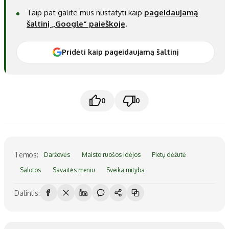
Taip pat galite mus nustatyti kaip
pageidaujamą
šaltinį „Google“ paieškoje
.
Pridėti kaip pageidaujamą šaltinį
0
0
Temos:
Daržovės
Maisto ruošos idėjos
Pietų dėžutė
Salotos
Savaitės meniu
Sveika mityba
Dalintis: