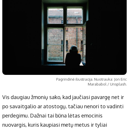
Pagrindinė iliustracija. Nuotrauka: Jon Eric
Marababol / Unsplash.
Vis daugiau žmonių sako, kad jaučiasi pavargę net ir
po savaitgalio ar atostogų, tačiau nenori to vadinti
perdegimu. Dažnai tai būna lėtas emocinis
nuovargis, kuris kaupiasi metų metus ir tyliai