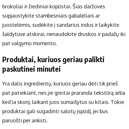
brokoliai ir žiediniai kopūstai. Šias daržoves
supjaustykite stambesniais gabalėliais ar
juostelėmis, sudėkite į sandarius indus ir laikykite
šaldytuve atskirai, nenaudokite druskos ir padažų iki
pat valgymo momento.
Produktai, kuriuos geriau palikti
paskutinei minutei
Yra dalis ingredientų, kuriuos geriau dėti tik prieš
pat patiekiant, nes jie greitai praranda tekstūrą arba
keičia skonį, laikant juos sumaišytus su kitais. Tokie
produktai gali sugadinti salotų įspūdį, jei bus
paruošti per anksti.