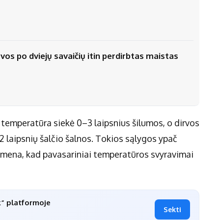
os po dviejų savaičių itin perdirbtas maistas
 temperatūra siekė 0–3 laipsnius šilumos, o dirvos
2 laipsnių šalčio šalnos. Tokios sąlygos ypač
rimena, kad pavasariniai temperatūros svyravimai
k“ platformoje
Sekti