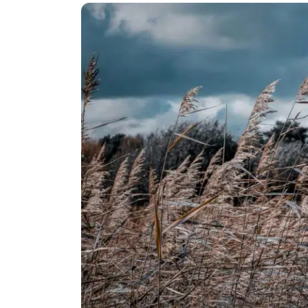
Politika
Technologijos
Patarimai
Indėlių palūkano
Dirbtinis intelektas
Dienos naujienos
Gineso rekordai
Ekonomikos nauj