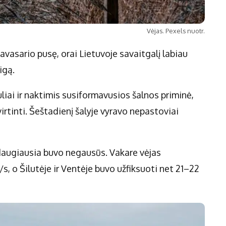
Vėjas. Pexels nuotr.
avasario pusę, orai Lietuvoje savaitgalį labiau
igą.
uliai ir naktimis susiformavusios šalnos priminė,
virtinti. Šeštadienį šalyje vyravo nepastoviai
i daugiausia buvo negausūs. Vakare vėjas
m/s, o Šilutėje ir Ventėje buvo užfiksuoti net 21–22