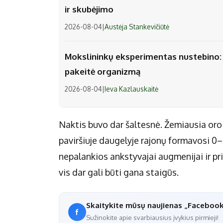
ir skubėjimo
2026-08-04
|
Austėja Stankevičiūtė
Mokslininkų eksperimentas nustebino: v
pakeitė organizmą
2026-08-04
|
Ieva Kazlauskaitė
Naktis buvo dar šaltesnė. Žemiausia oro
paviršiuje daugelyje rajonų formavosi 0–
nepalankios ankstyvajai augmenijai ir p
vis dar gali būti gana staigūs.
Skaitykite mūsų naujienas „Faceboo
Sužinokite apie svarbiausius įvykius pirmieji!