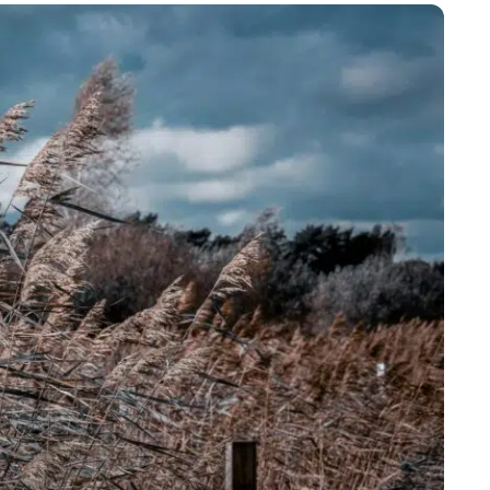
Marijampolės
Prienų rajono
s
ienos