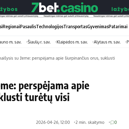
si
Regionai
Pasaulis
Technologijos
Transportas
Gyvenimas
Patarimai
auno m. sav.
Šiaulių r. sav.
Klaipėdos m. sav.
Alytaus m. sav.
P
išysis su žeme: perspėjama apie šiurpinančius orus, suklusti
Didžiosios savivaldybės
Kitos saviv
Vilniaus miesto
Druskininkų
eme: perspėjama apie
Kauno miesto
Utenos rajon
lusti turėtų visi
Klaipėdos miesto
Jonavos rajo
Panevėžio miesto
Vilkaviškio ra
Šiaulių miesto
Tauragės raj
2026-04-26, 12:00
2 min. skaitymo
0
Alytaus miesto
Palangos mie