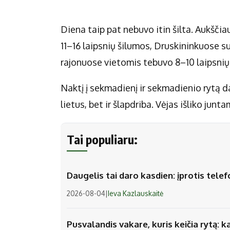
Diena taip pat nebuvo itin šilta. Aukščia
11–16 laipsnių šilumos, Druskininkuose suš
rajonuose vietomis tebuvo 8–10 laipsnių
Naktį į sekmadienį ir sekmadienio rytą dau
lietus, bet ir šlapdriba. Vėjas išliko junt
Tai populiaru:
Daugelis tai daro kasdien: įprotis tel
2026-08-04
|
Ieva Kazlauskaitė
Pusvalandis vakare, kuris keičia rytą: k