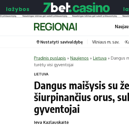
Naujau
Nustatyti savivaldybę
Vilniaus m. sav.
K
Pradinis puslapis
»
Naujienos
»
Lietuva
»
Dangus ma
turėtų visi gyventojai
Portalas
Kategorijos
LIETUVA
Pradinis puslapis
Transportas
Dangus maišysis su ž
Savivaldybės
Gyvenimas
šiurpinančius orus, suk
Naujausi
Horoskopai
gyventojai
Regionai
Laisvalaikis
Lietuva
Maistas
Ieva Kazlauskaitė
Pasaulis
Sveikata