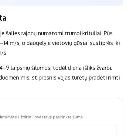
ta
e šalies rajonų numatomi trumpi krituliai. Pūs
9–14 m/s, o daugelyje vietovių gūsiai sustiprės iki
m/s.
–9 laipsnių šilumos, todėl diena išliks žvarbi.
uomenimis, stipresnis vėjas turėtų pradėti rimti