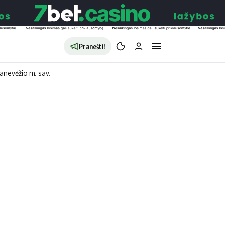
Pranešti!
anevėžio m. sav.
aldybės
Redakcija
Apie mus
o
Autoriai
no
Kontaktai
jono
Privatumo politika
ono
Redakcijos politika
sto
Receptai