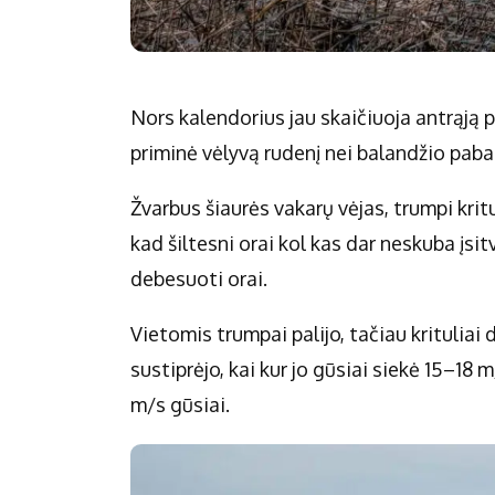
Nors kalendorius jau skaičiuoja antrąją p
priminė vėlyvą rudenį nei balandžio paba
Žvarbus šiaurės vakarų vėjas, trumpi krit
kad šiltesni orai kol kas dar neskuba įsit
debesuoti orai.
Vietomis trumpai palijo, tačiau kritulia
sustiprėjo, kai kur jo gūsiai siekė 15–18 
m/s gūsiai.