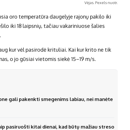
Vėjas. Pexels nuotr.
usia oro temperatūra daugelyje rajonų pakilo iki
ilo iki 18 laipsnių, tačiau vakariniuose šalies
.
g kur vėl pasirodė krituliai. Kai kur krito ne tik
amas, o jo gūsiai vietomis siekė 15–19 m/s.
efone gali pakenkti smegenims labiau, nei manėte
aip pasiruošti kitai dienai, kad būtų mažiau streso