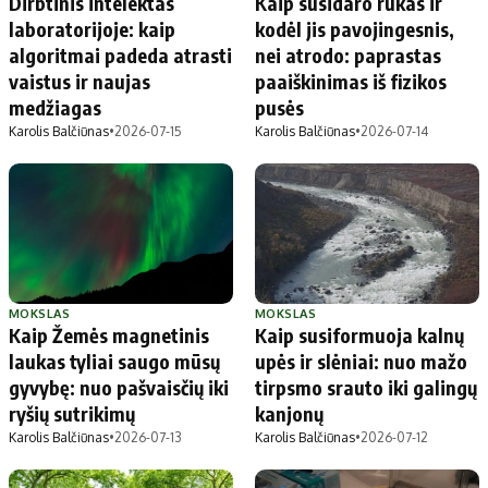
Dirbtinis intelektas
Kaip susidaro rūkas ir
laboratorijoje: kaip
kodėl jis pavojingesnis,
algoritmai padeda atrasti
nei atrodo: paprastas
vaistus ir naujas
paaiškinimas iš fizikos
medžiagas
pusės
Karolis Balčiūnas
•
2026-07-15
Karolis Balčiūnas
•
2026-07-14
MOKSLAS
MOKSLAS
Kaip Žemės magnetinis
Kaip susiformuoja kalnų
laukas tyliai saugo mūsų
upės ir slėniai: nuo mažo
gyvybę: nuo pašvaisčių iki
tirpsmo srauto iki galingų
ryšių sutrikimų
kanjonų
Karolis Balčiūnas
•
2026-07-13
Karolis Balčiūnas
•
2026-07-12