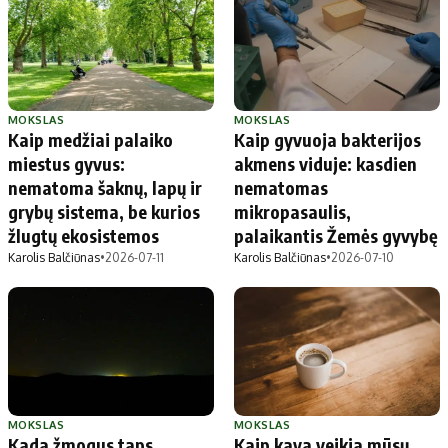
MOKSLAS
MOKSLAS
Kaip medžiai palaiko
Kaip gyvuoja bakterijos
miestus gyvus:
akmens viduje: kasdien
nematoma šaknų, lapų ir
nematomas
grybų sistema, be kurios
mikropasaulis,
žlugtų ekosistemos
palaikantis Žemės gyvybę
Karolis Balčiūnas
•
2026-07-11
Karolis Balčiūnas
•
2026-07-10
MOKSLAS
MOKSLAS
Kada žmogus taps
Kaip kava veikia mūsų