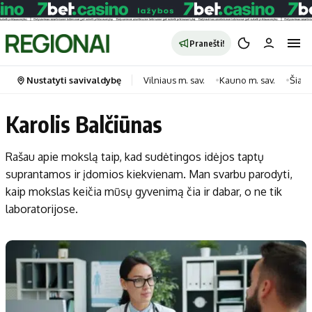
Pranešti!
Nustatyti savivaldybę
Vilniaus m. sav.
Kauno m. sav.
Šiauli
Karolis Balčiūnas
Portalas
Kategorijos
Rašau apie mokslą taip, kad sudėtingos idėjos taptų
Pradinis puslapis
Transportas
suprantamos ir įdomios kiekvienam. Man svarbu parodyti,
Savivaldybės
Gyvenimas
kaip mokslas keičia mūsų gyvenimą čia ir dabar, o ne tik
Naujausi
Horoskopai
laboratorijose.
Regionai
Laisvalaikis
Lietuva
Maistas
Pasaulis
Sveikata
Politika
Technologijos