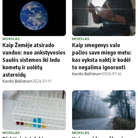
MOKSLAS
MOKSLAS
Kaip Žemėje atsirado
Kaip smegenys valo
vanduo: nuo ankstyvosios
pačios save miego metu:
Saulės sistemos iki ledo
kas vyksta naktį ir kodėl
kometų ir uolėtų
to negalima ignoruoti
asteroidų
Karolis Balčiūnas
•
2026-07-16
Karolis Balčiūnas
•
2026-07-17
MOKSLAS
MOKSLAS