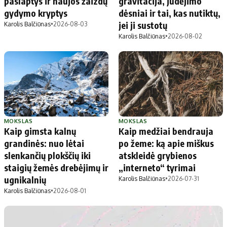
paslaptys ir naujos žaizdų
gravitacija, judėjimo
Apie mus
gydymo kryptys
dėsniai ir tai, kas nutiktų,
Autoriai
jei ji sustotų
Karolis Balčiūnas
•
2026-08-03
Kontaktai
Karolis Balčiūnas
•
2026-08-02
Privatumo politika
Redakcijos politika
Receptai
MOKSLAS
MOKSLAS
Kaip gimsta kalnų
Kaip medžiai bendrauja
grandinės: nuo lėtai
po žeme: ką apie miškus
slenkančių plokščių iki
atskleidė grybienos
staigių žemės drebėjimų ir
„interneto“ tyrimai
ugnikalnių
Karolis Balčiūnas
•
2026-07-31
Karolis Balčiūnas
•
2026-08-01