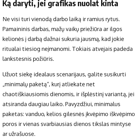
Ką daryti, jei grafikas nuolat kinta
Ne visi turi vienodą darbo laiką ir ramius rytus.
Pamaininis darbas, mažų vaikų priežiūra ar ilgos
kelionės į darbą dažnai sukuria jausmą, kad jokie
ritualai tiesiog neįmanomi. Tokiais atvejais padeda
lankstesnis požiūris.
Užuot siekę idealaus scenarijaus, galite susikurti
„minimalų paketą“, kurį atliekate net
chaotiškiausiomis dienomis, ir išplėstinį variantą, jei
atsiranda daugiau laiko. Pavyzdžiui, minimalus
paketas: vanduo, kelios gilesnės įkvėpimo iškvėpimo
poros ir vienas svarbiausias dienos tikslas mintyse
ar užrašuose.