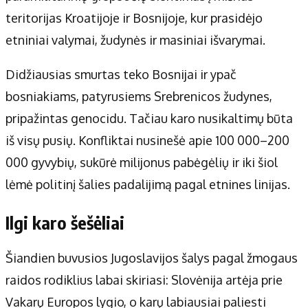
teritorijas Kroatijoje ir Bosnijoje, kur prasidėjo
etniniai valymai, žudynės ir masiniai išvarymai.
Didžiausias smurtas teko Bosnijai ir ypač
bosniakiams, patyrusiems Srebrenicos žudynes,
pripažintas genocidu. Tačiau karo nusikaltimų būta
iš visų pusių. Konfliktai nusinešė apie 100 000–200
000 gyvybių, sukūrė milijonus pabėgėlių ir iki šiol
lėmė politinį šalies padalijimą pagal etnines linijas.
Ilgi karo šešėliai
Šiandien buvusios Jugoslavijos šalys pagal žmogaus
raidos rodiklius labai skiriasi: Slovėnija artėja prie
Vakarų Europos lygio, o karų labiausiai paliesti