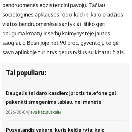
bendruomenės egzistencinį pavojų. Tačiau
sociologinės apklausos rodo, kad iki karo pradžios
vietos bendruomenėse santykiai išliko geri:
dauguma kroatų ir serbų kaimynystėje jautėsi
saugiai, o Bosnijoje net 90 proc. gyventojų teigė
savo aplinkoje turintys gerus ryšius su kitataučiais.
Tai populiaru:
Daugelis tai daro kasdien: įprotis telefone gali
pakenkti smegenims labiau, nei manėte
2026-08-04
|
Ieva Kazlauskaitė
Pusvalandis vakare, kuris keičia rytą: kaip