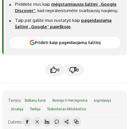
Pridėkite mus kaip
mėgstamiausią šaltinį „Google
Discover“
, kad nepraleistumėte svarbiausių naujienų.
Taip pat galite mus nustatyti kaip
pageidaujamą
šaltinį „Google“ paieškoje
.
Pridėti kaip pageidaujamą šaltinį
0
0
Temos:
Balkanų karai
Bosnija ir Hercegovina
Jugoslavija
Kroatija
Serbija
Slobodanas Miloševičius
Dalintis: