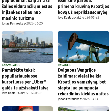
paplūdimiai: kaip atrasti
išskirtinė paroda:
šalies viduramžių miestus
primena kruviną Kroatijos
ir įlankas toliau nuo
kovą už nepriklausomybę
masinio turizmo
Ieva Kazlauskaitė
•
2026-05-22
Jonas Petrauskas
•
2026-06-20
LAISVALAIKIS
PASAULIS
Pamirškite taksi:
Dvigubas Vengrijos
populiariausiuose
žaidimas: viešai keikia
kurortuose per „Uber“
Kroatijos vamzdyną, bet
galėsite užsisakyti laivą
slapta juo pumpuoja
rekordinius kiekius naftos
Ieva Kazlauskaitė
•
2026-05-13
Jonas Petrauskas
•
2026-04-13