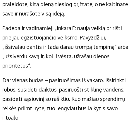
praleidote, kitą dieną tiesiog grįžtate, o ne kaltinate
save ir nurašote visą idėją.
Padeda ir vadinamieji „inkarai“: naują veiklą pririšti
prie jau egzistuojančio veiksmo. Pavyzdžiui,
„išsivalau dantis ir tada darau trumpą tempimą“ arba
„užsiverdu kavą ir, kol ji vėsta, užrašau dienos
prioritetus“.
Dar vienas būdas – pasiruošimas iš vakaro. Išsirinkti
rūbus, susidėti daiktus, pasiruošti stiklinę vandens,
pasidėti sąsiuvinį su rašikliu. Kuo mažiau sprendimų
reikės priimti ryte, tuo lengviau bus laikytis savo
ritualo.