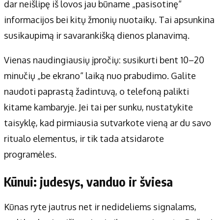
dar neišlipę iš lovos jau būname „pasisotinę“
informacijos bei kitų žmonių nuotaikų. Tai apsunkina
susikaupimą ir savarankišką dienos planavimą.
Vienas naudingiausių įpročių: susikurti bent 10–20
minučių „be ekrano“ laiką nuo prabudimo. Galite
naudoti paprastą žadintuvą, o telefoną palikti
kitame kambaryje. Jei tai per sunku, nustatykite
taisyklę, kad pirmiausia sutvarkote vieną ar du savo
ritualo elementus, ir tik tada atsidarote
programėles.
Kūnui: judesys, vanduo ir šviesa
Kūnas ryte jautrus net ir nedideliems signalams,