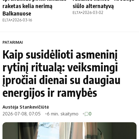
raketas kelia nerimą
siūlo alternatyvą
Balkanuose
ELTA
•
2026-03-02
ELTA
•
2026-03-16
PATARIMAI
Kaip susidėlioti asmeninį
rytinį ritualą: veiksmingi
įpročiai dienai su daugiau
energijos ir ramybės
Austėja Stankevičiūtė
2026-07-08, 07:05
6 min. skaitymo
0