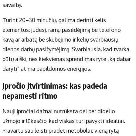
savaitę.
Turint 20–30 minučių, galima derinti kelis
elementus: judesį, ramų pasėdėjimą be telefono,
kavą ar arbatą be skubėjimo ir kelių svarbiausių
dienos darbų pasižymėjimą. Svarbiausia, kad tvarka
būtų aiški, nes kiekvienas sprendimas ryte „ką dabar
daryti“ atima papildomos energijos.
Įpročio įtvirtinimas: kas padeda
nepamesti ritmo
Nauji įpročiai dažnai nutrūksta dėl per didelio
užmojo ir lūkesčio, kad viskas turi pavykti idealiai.
Pravartu sau leisti pradėti netobulai: vieną rytą