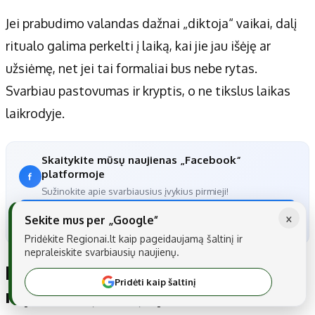
Jei prabudimo valandas dažnai „diktoja“ vaikai, dalį
ritualo galima perkelti į laiką, kai jie jau išėję ar
užsiėmę, net jei tai formaliai bus nebe rytas.
Svarbiau pastovumas ir kryptis, o ne tikslus laikas
laikrodyje.
Skaitykite mūsų naujienas „Facebook“
platformoje
Sužinokite apie svarbiausius įvykius pirmieji!
×
Sekti
Sekite mus per „Google“
Pridėkite Regionai.lt kaip pageidaujamą šaltinį ir
nepraleiskite svarbiausių naujienų.
Kada verta keisti ritualą ir kaip
Pridėti kaip šaltinį
nepaversti jo nauja prievole