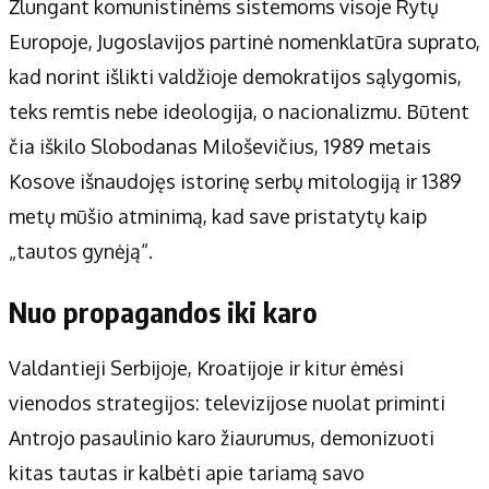
Žlungant komunistinėms sistemoms visoje Rytų
Europoje, Jugoslavijos partinė nomenklatūra suprato,
kad norint išlikti valdžioje demokratijos sąlygomis,
teks remtis nebe ideologija, o nacionalizmu. Būtent
čia iškilo Slobodanas Miloševičius, 1989 metais
Kosove išnaudojęs istorinę serbų mitologiją ir 1389
metų mūšio atminimą, kad save pristatytų kaip
„tautos gynėją“.
Nuo propagandos iki karo
Valdantieji Serbijoje, Kroatijoje ir kitur ėmėsi
vienodos strategijos: televizijose nuolat priminti
Antrojo pasaulinio karo žiaurumus, demonizuoti
kitas tautas ir kalbėti apie tariamą savo