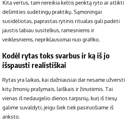
Kita vertus, tam nereikia keltis penktą ryto ar atlikti
dešimties sudėtingų praktikų. Sąmoningai
susidėliotas, paprastas rytinis ritualas gali padėti
jaustis labiau susitelkus, ramesniems ir
veiklesniems, nepriklausomai nuo grafiko.
Kodėl rytas toks svarbus ir ką iš jo
išspausti realistiškai
Rytas yra laikas, kai dažniausiai dar nesame užversti
kitų žmonių prašymais, laiškais ir žinutėmis. Tai
vienas iš nedaugelio dienos tarpsnių, kurį iš tiesų
galime suvaldyti, jeigu šiek tiek pasiruošiame iš
anksto.