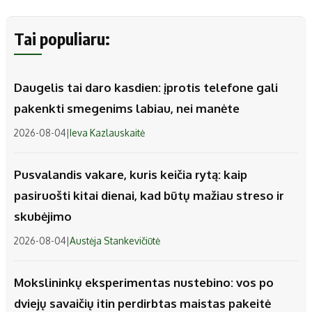
Tai populiaru:
Daugelis tai daro kasdien: įprotis telefone gali
pakenkti smegenims labiau, nei manėte
2026-08-04
|
Ieva Kazlauskaitė
Pusvalandis vakare, kuris keičia rytą: kaip
pasiruošti kitai dienai, kad būtų mažiau streso ir
skubėjimo
2026-08-04
|
Austėja Stankevičiūtė
Mokslininkų eksperimentas nustebino: vos po
dviejų savaičių itin perdirbtas maistas pakeitė