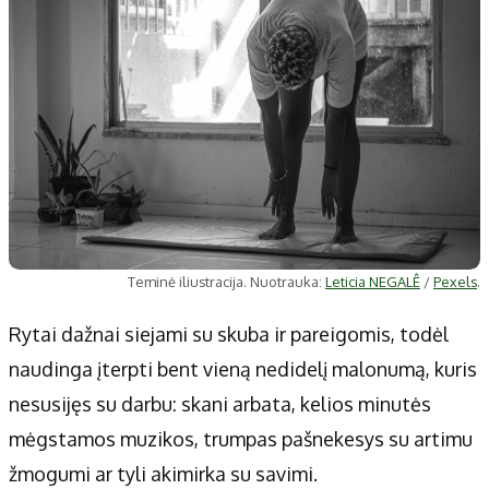
Teminė iliustracija. Nuotrauka:
Leticia NEGALÊ
/
Pexels
.
Rytai dažnai siejami su skuba ir pareigomis, todėl
naudinga įterpti bent vieną nedidelį malonumą, kuris
nesusijęs su darbu: skani arbata, kelios minutės
mėgstamos muzikos, trumpas pašnekesys su artimu
žmogumi ar tyli akimirka su savimi.