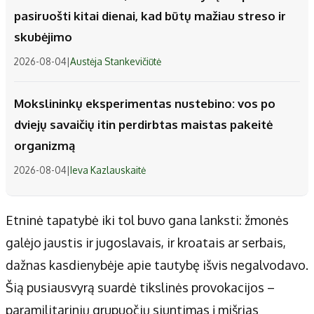
pasiruošti kitai dienai, kad būtų mažiau streso ir
skubėjimo
2026-08-04
|
Austėja Stankevičiūtė
Mokslininkų eksperimentas nustebino: vos po
dviejų savaičių itin perdirbtas maistas pakeitė
organizmą
2026-08-04
|
Ieva Kazlauskaitė
Etninė tapatybė iki tol buvo gana lanksti: žmonės
galėjo jaustis ir jugoslavais, ir kroatais ar serbais,
dažnas kasdienybėje apie tautybę išvis negalvodavo.
Šią pusiausvyrą suardė tikslinės provokacijos –
paramilitarinių grupuočių siuntimas į mišrias