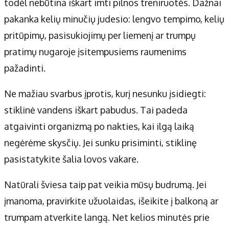
todėl nebūtina iškart imti pilnos treniruotės. Dažnai
pakanka kelių minučių judesio: lengvo tempimo, kelių
pritūpimų, pasisukiojimų per liemenį ar trumpų
pratimų nugaroje įsitempusiems raumenims
pažadinti.
Ne mažiau svarbus įprotis, kurį nesunku įsidiegti:
stiklinė vandens iškart pabudus. Tai padeda
atgaivinti organizmą po nakties, kai ilgą laiką
negėrėme skysčių. Jei sunku prisiminti, stiklinę
pasistatykite šalia lovos vakare.
Natūrali šviesa taip pat veikia mūsų budrumą. Jei
įmanoma, pravirkite užuolaidas, išeikite į balkoną ar
trumpam atverkite langą. Net kelios minutės prie