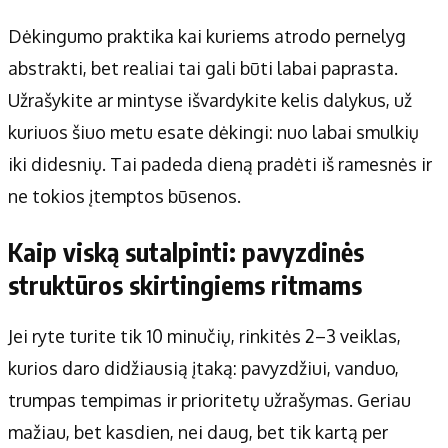
Dėkingumo praktika kai kuriems atrodo pernelyg
abstrakti, bet realiai tai gali būti labai paprasta.
Užrašykite ar mintyse išvardykite kelis dalykus, už
kuriuos šiuo metu esate dėkingi: nuo labai smulkių
iki didesnių. Tai padeda dieną pradėti iš ramesnės ir
ne tokios įtemptos būsenos.
Kaip viską sutalpinti: pavyzdinės
struktūros skirtingiems ritmams
Jei ryte turite tik 10 minučių, rinkitės 2–3 veiklas,
kurios daro didžiausią įtaką: pavyzdžiui, vanduo,
trumpas tempimas ir prioritetų užrašymas. Geriau
mažiau, bet kasdien, nei daug, bet tik kartą per