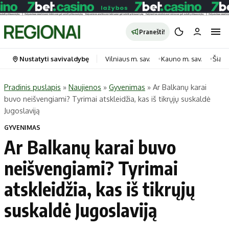
Pranešti!
Nustatyti savivaldybę
Vilniaus m. sav.
Kauno m. sav.
Šiauli
Pradinis puslapis
»
Naujienos
»
Gyvenimas
»
Ar Balkanų karai
buvo neišvengiami? Tyrimai atskleidžia, kas iš tikrųjų suskaldė
Portalas
Kategorijos
Jugoslaviją
Pradinis puslapis
Transportas
GYVENIMAS
Savivaldybės
Gyvenimas
Ar Balkanų karai buvo
Naujausi
Horoskopai
neišvengiami? Tyrimai
Regionai
Laisvalaikis
atskleidžia, kas iš tikrųjų
Lietuva
Maistas
Pasaulis
Sveikata
suskaldė Jugoslaviją
Politika
Technologijos