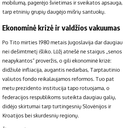
mobilumą, pagerėjo švietimas ir sveikatos apsauga,
tarp etninių grupių daugėjo mišrių santuokų.
Ekonominė krizė ir valdžios vakuumas
Po Tito mirties 1980 metais Jugoslavija dar daugiau
nei dešimtmetį išliko. Lūžį atnešė ne staigus „senos
neapykantos“ proveržis, o gili ekonominė krizė:
didžiulė infliacija, augantis nedarbas, Tarptautinio
valiutos fondo reikalaujamos reformos. Tuo pat
metu prezidento institucija tapo rotuojama, o
federacijos respublikoms suteikta daugiau galių,
didėjo skirtumai tarp turtingesnių Slovėnijos ir
Kroatijos bei skurdesnių regionų.