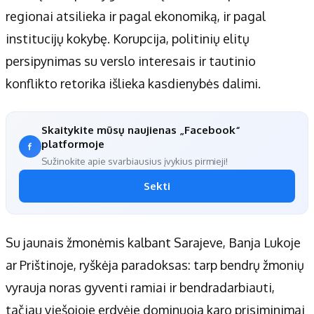
regionai atsilieka ir pagal ekonomiką, ir pagal
institucijų kokybę. Korupcija, politinių elitų
persipynimas su verslo interesais ir tautinio
konflikto retorika išlieka kasdienybės dalimi.
Skaitykite mūsų naujienas „Facebook“
platformoje
Sužinokite apie svarbiausius įvykius pirmieji!
Sekti
Su jaunais žmonėmis kalbant Sarajeve, Banja Lukoje
ar Prištinoje, ryškėja paradoksas: tarp bendrų žmonių
vyrauja noras gyventi ramiai ir bendradarbiauti,
tačiau viešojoje erdvėje dominuoja karo prisiminimai