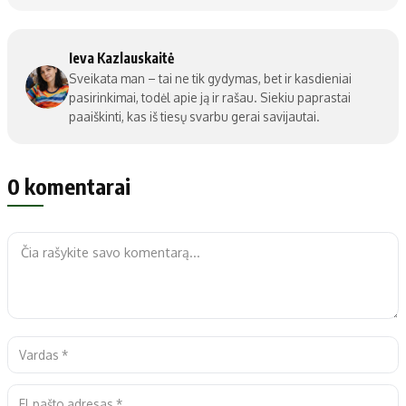
Ieva Kazlauskaitė
Sveikata man – tai ne tik gydymas, bet ir kasdieniai
pasirinkimai, todėl apie ją ir rašau. Siekiu paprastai
paaiškinti, kas iš tiesų svarbu gerai savijautai.
0 komentarai