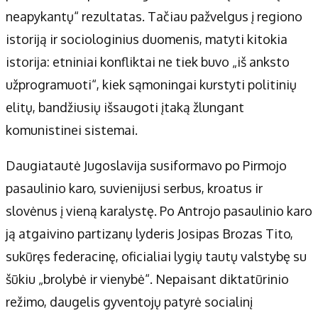
Apie mus
neapykantų“ rezultatas. Tačiau pažvelgus į regiono
Autoriai
istoriją ir sociologinius duomenis, matyti kitokia
Kontaktai
istorija: etniniai konfliktai ne tiek buvo „iš anksto
Privatumo politika
užprogramuoti“, kiek sąmoningai kurstyti politinių
Redakcijos politika
elitų, bandžiusių išsaugoti įtaką žlungant
Receptai
komunistinei sistemai.
Daugiatautė Jugoslavija susiformavo po Pirmojo
pasaulinio karo, suvienijusi serbus, kroatus ir
slovėnus į vieną karalystę. Po Antrojo pasaulinio karo
ją atgaivino partizanų lyderis Josipas Brozas Tito,
sukūręs federacinę, oficialiai lygių tautų valstybę su
šūkiu „brolybė ir vienybė“. Nepaisant diktatūrinio
režimo, daugelis gyventojų patyrė socialinį