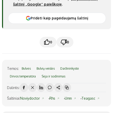
šaltinį „Google“ paieškoje
.
Pridėti kaip pageidaujamą šaltinį
0
0
Temos:
Bulvės
Bulvių veislės
Daržininkystė
Dirvos temperatūra
Sėja ir sodinimas
Dalintis:
Šaltiniai:
Noviydoctor
Rhs
Umn
Teagasc