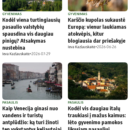
GYVENIMAS
GYVENIMAS
Kodėl viena turtingiausių
Karščio kupolas sukaustė
pasaulio valstybių
Europą: vienur laukiamas
spausdina vis daugiau
atokvėpis, kitur
pinigų? Atsakymas
blogiausia dar priešakyje
nustebina
Ieva Kazlauskaitė
•
2026-06-26
Ieva Kazlauskaitė
•
2026-07-29
PASAULIS
PASAULIS
Kaip Venecija ginasi nuo
Kodėl vis daugiau italų
vandens ir turistų
traukiasi į mažus kaimus:
antplūdžio: ką turi žinoti
lėto gyvenimo pamokos
ten vykstantys keliautojai
likusiam pasauliui