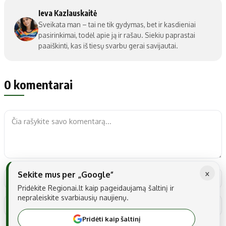
Ieva Kazlauskaitė
Sveikata man – tai ne tik gydymas, bet ir kasdieniai
pasirinkimai, todėl apie ją ir rašau. Siekiu paprastai
paaiškinti, kas iš tiesų svarbu gerai savijautai.
0 komentarai
×
Sekite mus per „Google“
Pridėkite Regionai.lt kaip pageidaujamą šaltinį ir
nepraleiskite svarbiausių naujienų.
Pridėti kaip šaltinį