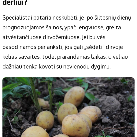
derliui?
Specialistai pataria neskubėti, jei po šiltesnių dienų
prognozuojamos šalnos, ypač lengvuose, greitai
atvėstančiuose dirvožemiuose. Jei bulvės
pasodinamos per anksti, jos gali „sėdėti“ dirvoje
kelias savaites, todėl prarandamas laikas, o vėliau
dažniau tenka kovoti su nevienodu dygimu.