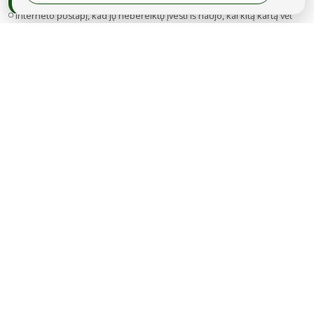
Noriu savo interneto naršyklėje išsaugoti vardą, el. pašto adresą ir
interneto puslapį, kad jų nebereiktų įvesti iš naujo, kai kitą kartą vėl
norėsiu parašyti komentarą.
MB Snarskis media
Gedimino g. 22A-14, LT-44319 Kaunas
Tel.: +370 606 17737
El. paštas:
info@regionai.lt
© 2026 Visos teisės saugomos. Kopijuoti be raštiško sutikimo yra
draudžiama.