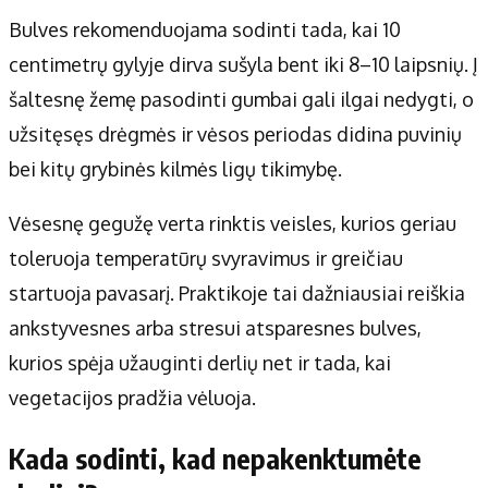
Bulves rekomenduojama sodinti tada, kai 10
centimetrų gylyje dirva sušyla bent iki 8–10 laipsnių. Į
šaltesnę žemę pasodinti gumbai gali ilgai nedygti, o
užsitęsęs drėgmės ir vėsos periodas didina puvinių
bei kitų grybinės kilmės ligų tikimybę.
Vėsesnę gegužę verta rinktis veisles, kurios geriau
toleruoja temperatūrų svyravimus ir greičiau
startuoja pavasarį. Praktikoje tai dažniausiai reiškia
ankstyvesnes arba stresui atsparesnes bulves,
kurios spėja užauginti derlių net ir tada, kai
vegetacijos pradžia vėluoja.
Kada sodinti, kad nepakenktumėte