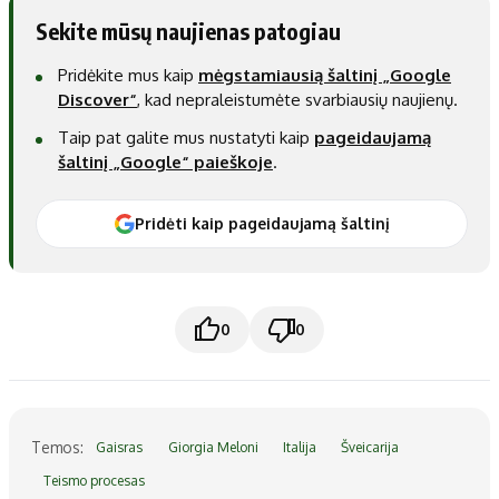
Sekite mūsų naujienas patogiau
Pridėkite mus kaip
mėgstamiausią šaltinį „Google
Discover“
, kad nepraleistumėte svarbiausių naujienų.
Taip pat galite mus nustatyti kaip
pageidaujamą
šaltinį „Google“ paieškoje
.
Pridėti kaip pageidaujamą šaltinį
0
0
Temos:
Gaisras
Giorgia Meloni
Italija
Šveicarija
Teismo procesas