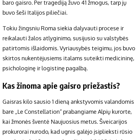
Apie mus
baro gaisro. Per tragediją žuvo 41 žmogus, tarp jų
Autoriai
buvo šeši Italijos piliečiai.
Kontaktai
Tokiu žingsniu Roma siekia dalyvauti procese ir
Privatumo politika
reikalauti žalos atlyginimo, susijusio su valstybės
Redakcijos politika
patirtomis išlaidomis. Vyriausybės teigimu, jos buvo
Receptai
skirtos nukentėjusiems italams suteikti medicininę,
psichologinę ir logistinę pagalbą.
Kas žinoma apie gaisro priežastis?
Gaisras kilo sausio 1 dieną ankstyvomis valandomis
bare „Le Constellation“ prabangiame Alpių kurorte,
kai žmonės šventė Naujuosius metus. Šveicarijos
prokurorai nurodo, kad ugnis galėjo įsiplieksti rūsio