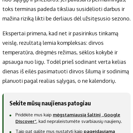
toks terminas padeda tiksliau susidėlioti darbus ir
mažina riziką likti be derliaus dėl užsitęsusio sezono.
Ekspertai primena, kad net ir pasirinkus tinkamą
veislę, rezultatą lemia kompleksas: dirvos
temperatūra, drėgmės režimas, sėklos kokybė ir
apsauga nuo ligų. Todėl prieš sodinant verta kelias
dienas iš eilės pasimatuoti dirvos šilumą ir sodinimą
planuoti pagal realias sąlygas, o ne kalendorių.
Sekite mūsų naujienas patogiau
Pridėkite mus kaip
mėgstamiausią šaltinį „Google
Discover“
, kad nepraleistumėte svarbiausių naujienų.
Taip pat galite mus nustatyti kaip
pageidaujamą