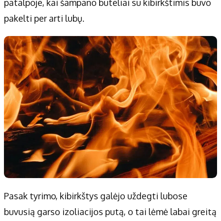
patalpoje, kai šampano buteliai su kibirkštimis buvo
pakelti per arti lubų.
Pasak tyrimo, kibirkštys galėjo uždegti lubose
buvusią garso izoliacijos putą, o tai lėmė labai greitą