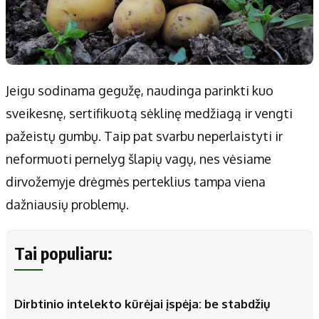
Jeigu sodinama gegužę, naudinga parinkti kuo
sveikesnę, sertifikuotą sėklinę medžiagą ir vengti
pažeistų gumbų. Taip pat svarbu neperlaistyti ir
neformuoti pernelyg šlapių vagų, nes vėsiame
dirvožemyje drėgmės perteklius tampa viena
dažniausių problemų.
Tai populiaru:
Dirbtinio intelekto kūrėjai įspėja: be stabdžių