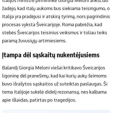
Italijos ministrė pirmininkė Giorgia Meloni anksčiau
žadėjo, kad italų aukoms bus siekiama teisingumo, o
Italija yra pradėjusi ir atskirą tyrimą, nors pagrindinis
procesas vyksta Šveicarijoje. Roma pabrėžia, kad
stebės Šveicarijos teisinius veiksmus ir toliau teiks
paramą žuvusiųjų artimiesiems.
Įtampa dėl sąskaitų nukentėjusiems
Balandį Giorgia Meloni viešai kritikavo Šveicarijos
ligoninę dėl pranešimų, kad kai kurių aukų šeimoms
buvo išrašytos sąskaitos už suteiktas paslaugas. Ši
tema Italijoje sukėlė didelį rezonansą, nes kalbama
apie išlaidas, patirtas po tragedijos.