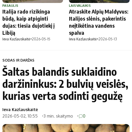
PASAULIS
LAISVALAIKIS
Italija rado rizikinga
Atraskite Alpių Maldyvus:
būdą, kaip atpiginti
Italijos slėnis, pakerintis
dujas: tiesia dujotiekį į
neįtikėtina vandens
Libiją
spalva
Ieva Kazlauskaitė
•
2026-05-15
Ieva Kazlauskaitė
•
2026-05-13
SODAS IR DARŽAS
Šaltas balandis suklaidino
daržininkus: 2 bulvių veislės,
kurias verta sodinti gegužę
Ieva Kazlauskaitė
2026-05-02, 10:55
3 min. skaitymo
0