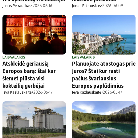
Jonas Petrauskas
•
2026-06-16
Jonas Petrauskas
•
2026-06-09
LAISVALAIKIS
LAISVALAIKIS
Atskleidė geriausią
Planuojate atostogas prie
Europos barą: štai kur
jūros? Štai kur rasti
šiemet plūsta visi
pačius švariausius
kokteilių gerbėjai
Europos paplūdimius
Ieva Kazlauskaitė
•
2026-05-17
Ieva Kazlauskaitė
•
2026-05-17