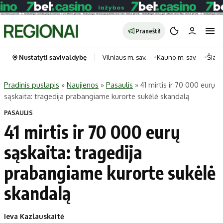
Pranešti!
Nustatyti savivaldybę
Vilniaus m. sav.
Kauno m. sav.
Šiauli
Pradinis puslapis
»
Naujienos
»
Pasaulis
»
41 mirtis ir 70 000 eurų
sąskaita: tragedija prabangiame kurorte sukėlė skandalą
Portalas
Kategorijos
PASAULIS
Pradinis puslapis
Transportas
41 mirtis ir 70 000 eurų
Savivaldybės
Gyvenimas
sąskaita: tragedija
Naujausi
Horoskopai
Regionai
Laisvalaikis
prabangiame kurorte sukėlė
Lietuva
Maistas
skandalą
Pasaulis
Sveikata
Politika
Technologijos
Ieva Kazlauskaitė