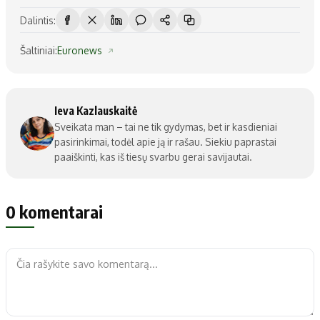
Dalintis:
Šaltiniai:
Euronews
Ieva Kazlauskaitė
Sveikata man – tai ne tik gydymas, bet ir kasdieniai
pasirinkimai, todėl apie ją ir rašau. Siekiu paprastai
paaiškinti, kas iš tiesų svarbu gerai savijautai.
0 komentarai