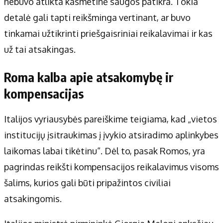
nebuvo atlikta kasmetinė saugos patikra. Tokia
detalė gali tapti reikšminga vertinant, ar buvo
tinkamai užtikrinti priešgaisriniai reikalavimai ir kas
už tai atsakingas.
Roma kalba apie atsakomybę ir
kompensacijas
Italijos vyriausybės pareiškime teigiama, kad „vietos
institucijų įsitraukimas į įvykio atsiradimo aplinkybes
laikomas labai tikėtinu“. Dėl to, pasak Romos, yra
pagrindas reikšti kompensacijos reikalavimus visoms
šalims, kurios gali būti pripažintos civiliai
atsakingomis.