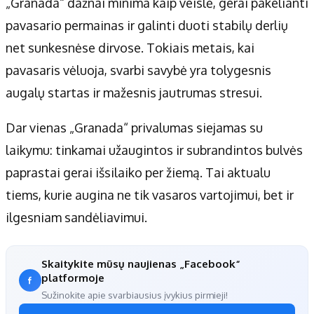
„Granada“ dažnai minima kaip veislė, gerai pakelianti
pavasario permainas ir galinti duoti stabilų derlių
net sunkesnėse dirvose. Tokiais metais, kai
pavasaris vėluoja, svarbi savybė yra tolygesnis
augalų startas ir mažesnis jautrumas stresui.
Dar vienas „Granada“ privalumas siejamas su
laikymu: tinkamai užaugintos ir subrandintos bulvės
paprastai gerai išsilaiko per žiemą. Tai aktualu
tiems, kurie augina ne tik vasaros vartojimui, bet ir
ilgesniam sandėliavimui.
Skaitykite mūsų naujienas „Facebook“
platformoje
Sužinokite apie svarbiausius įvykius pirmieji!