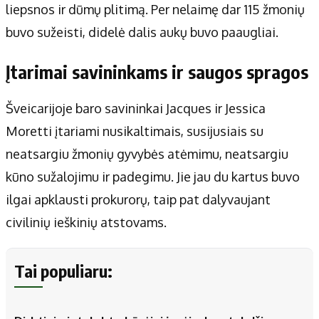
liepsnos ir dūmų plitimą. Per nelaimę dar 115 žmonių
buvo sužeisti, didelė dalis aukų buvo paaugliai.
Įtarimai savininkams ir saugos spragos
Šveicarijoje baro savininkai Jacques ir Jessica
Moretti įtariami nusikaltimais, susijusiais su
neatsargiu žmonių gyvybės atėmimu, neatsargiu
kūno sužalojimu ir padegimu. Jie jau du kartus buvo
ilgai apklausti prokurorų, taip pat dalyvaujant
civilinių ieškinių atstovams.
Tai populiaru: