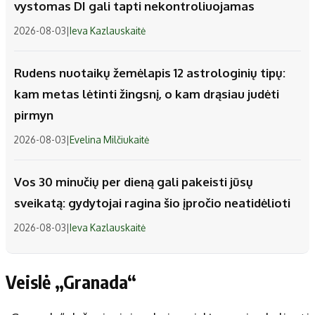
vystomas DI gali tapti nekontroliuojamas
2026-08-03
|
Ieva Kazlauskaitė
Rudens nuotaikų žemėlapis 12 astrologinių tipų:
kam metas lėtinti žingsnį, o kam drąsiau judėti
pirmyn
2026-08-03
|
Evelina Milčiukaitė
Vos 30 minučių per dieną gali pakeisti jūsų
sveikatą: gydytojai ragina šio įpročio neatidėlioti
2026-08-03
|
Ieva Kazlauskaitė
Veislė „Granada“