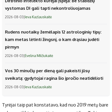
Dirbtinio intelekto kūrėjai įspėja: be stabdžių
vystomas DI gali tapti nekontroliuojamas
2026-08-03
|
Ieva Kazlauskaitė
Rudens nuotaikų žemėlapis 12 astrologinių tipų:
kam metas lėtinti žingsnį, o kam drąsiau judėti
pirmyn
2026-08-03
|
Evelina Milčiukaitė
Vos 30 minučių per dieną gali pakeisti jūsų
sveikatą: gydytojai ragina šio įpročio neatidėlioti
2026-08-03
|
Ieva Kazlauskaitė
Tyrėjai taip pat konstatavo, kad nuo 2019 metų bare