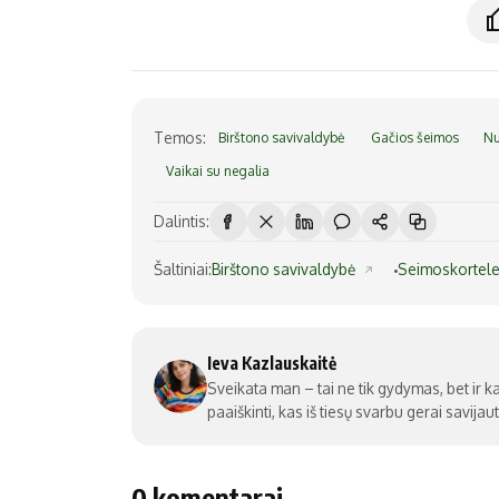
Temos:
Birštono savivaldybė
Gačios šeimos
Nu
Vaikai su negalia
Dalintis:
Šaltiniai:
Birštono savivaldybė
Seimoskortel
Ieva Kazlauskaitė
Sveikata man – tai ne tik gydymas, bet ir ka
paaiškinti, kas iš tiesų svarbu gerai savijaut
0 komentarai