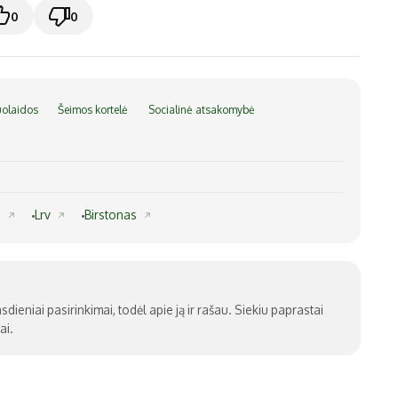
0
0
olaidos
Šeimos kortelė
Socialinė atsakomybė
e
Lrv
Birstonas
sdieniai pasirinkimai, todėl apie ją ir rašau. Siekiu paprastai
ai.