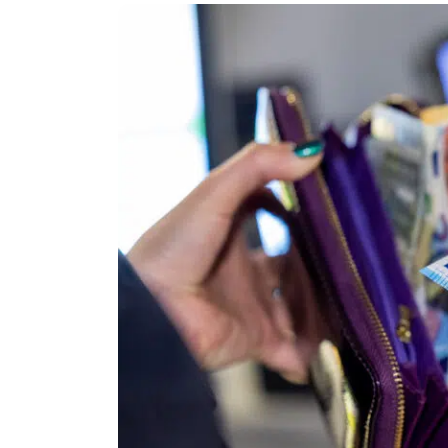
Politika
Technologijos
Patarimai
Indėlių palūkano
Dirbtinis intelektas
Dienos naujienos
Gineso rekordai
Ekonomikos nauj