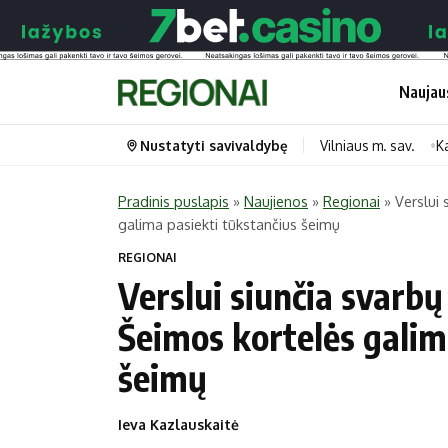
Naujau
Nustatyti savivaldybę
Vilniaus m. sav.
K
Pradinis puslapis
»
Naujienos
»
Regionai
»
Verslui 
galima pasiekti tūkstančius šeimų
Portalas
Kategorijos
REGIONAI
Pradinis puslapis
Transportas
Verslui siunčia svarbų
Savivaldybės
Gyvenimas
Šeimos kortelės galim
Naujausi
Horoskopai
šeimų
Regionai
Laisvalaikis
Lietuva
Maistas
Ieva Kazlauskaitė
Pasaulis
Sveikata