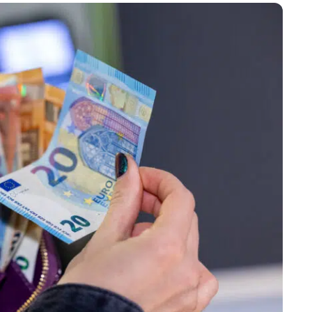
Marijampolės
Prienų rajono
s
ienos