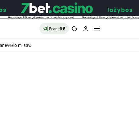
Pranešti!
anevėžio m. sav.
aldybės
Redakcija
Apie mus
o
Autoriai
no
Kontaktai
jono
Privatumo politika
ono
Redakcijos politika
sto
Receptai