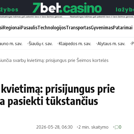
si
Regionai
Pasaulis
Technologijos
Transportas
Gyvenimas
Patarimai
auno m. sav.
Šiaulių r. sav.
Klaipėdos m. sav.
Alytaus m. sav.
P
siunčia svarbų kvietimą: prisijungus prie Šeimos kortelės
Didžiosios savivaldybės
Kitos saviv
Vilniaus miesto
Druskininkų
 kvietimą: prisijungus prie
Kauno miesto
Utenos rajon
a pasiekti tūkstančius
Klaipėdos miesto
Jonavos rajo
Panevėžio miesto
Vilkaviškio ra
Šiaulių miesto
Tauragės raj
2026-05-28, 06:30
2 min. skaitymo
0
Alytaus miesto
Palangos mie