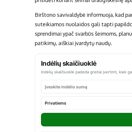
prisidėti kuriant šeimai draugiškesnę apl
Birštono savivaldybė informuoja, kad par
suteikiamos nuolaidos gali tapti papild
sprendimai ypač svarbūs šeimoms, planu
patikimų, aiškiai įvardytų naudų.