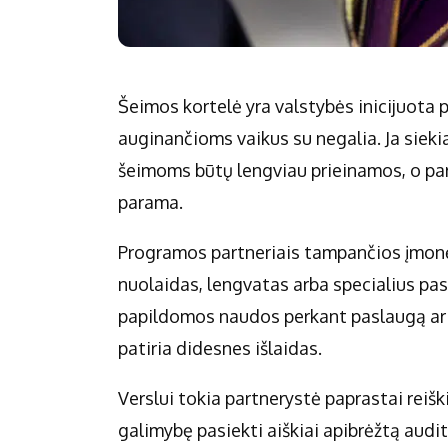
Šeimos kortelė yra valstybės inicijuota
auginančioms vaikus su negalia. Ja siek
šeimoms būtų lengviau prieinamos, o pa
parama.
Programos partneriais tampančios įmonės
nuolaidas, lengvatas arba specialius pas
papildomos naudos perkant paslaugą ar 
patiria didesnes išlaidas.
Verslui tokia partnerystė paprastai rei
galimybę pasiekti aiškiai apibrėžtą audit