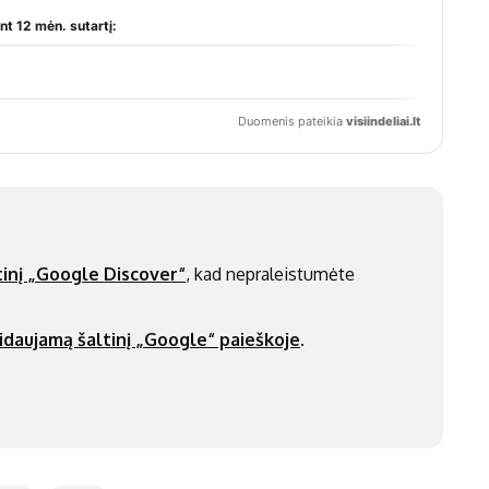
inį „Google Discover“
, kad nepraleistumėte
idaujamą šaltinį „Google“ paieškoje
.