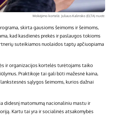
Mokėjimo kortelė. Juliaus Kalinsko (ELTA) nuotr.
 programa, skirta gausioms šeimoms ir šeimoms,
iama, kad kasdienės prekės ir paslaugos tokioms
rtnerių suteikiamos nuolaidos taptų apčiuopiama
 ir organizacijos kortelės turėtojams taiko
iūlymus. Praktikoje tai gali būti mažesnė kaina,
lankstesnės sąlygos šeimoms, kurios dažnai
škia didesnį matomumą nacionaliniu mastu ir
oriją. Kartu tai yra ir socialinės atsakomybės