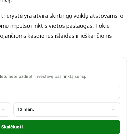
inką.
tnerystė yra atvira skirtingų veiklų atstovams, o
omu impulsu rinktis vietos paslaugas. Tokie
ojančioms kasdienes išlaidas ir ieškančioms