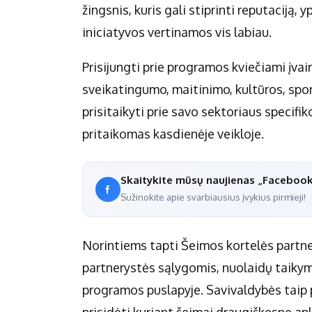
žingsnis, kuris gali stiprinti reputaciją
iniciatyvos vertinamos vis labiau.
Prisijungti prie programos kviečiami įvairi
sveikatingumo, maitinimo, kultūros, sport
prisitaikyti prie savo sektoriaus specifik
pritaikomas kasdienėje veikloje.
Skaitykite mūsų naujienas „Faceboo
Sužinokite apie svarbiausius įvykius pirmieji!
Norintiems tapti Šeimos kortelės partner
partnerystės sąlygomis, nuolaidų taikymo
programos puslapyje. Savivaldybės taip pa