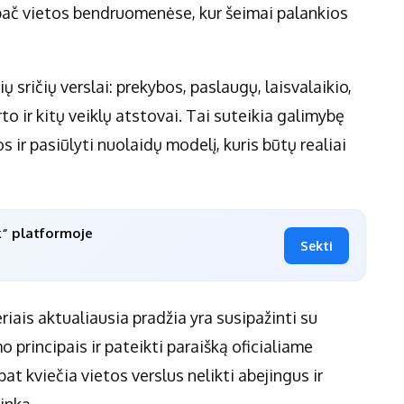
, ypač vietos bendruomenėse, kur šeimai palankios
ų sričių verslai: prekybos, paslaugų, laisvalaikio,
o ir kitų veiklų atstovai. Tai suteikia galimybę
os ir pasiūlyti nuolaidų modelį, kuris būtų realiai
k“ platformoje
Sekti
iais aktualiausia pradžia yra susipažinti su
 principais ir pateikti paraišką oficialiame
t kviečia vietos verslus nelikti abejingus ir