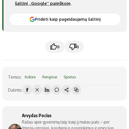
šaltinį „Google“ paieškoje
.
Pridėti kaip pageidaujamą šaltinį
0
0
Temos:
Kultūra
Renginiai
Sportas
Dalintis:
Arvydas Pocius
Rašau apie gyvenimą taip, kaip jį matau pats – per
žmonių istorijas, kasdienius pasirinkimus ir emocijas,