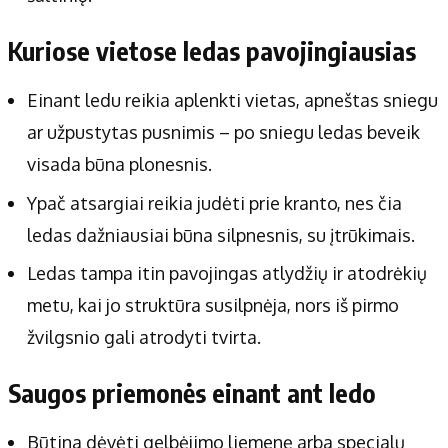
Kuriose vietose ledas pavojingiausias
Einant ledu reikia aplenkti vietas, apneštas sniegu
ar užpustytas pusnimis – po sniegu ledas beveik
visada būna plonesnis.
Ypač atsargiai reikia judėti prie kranto, nes čia
ledas dažniausiai būna silpnesnis, su įtrūkimais.
Ledas tampa itin pavojingas atlydžių ir atodrėkių
metu, kai jo struktūra susilpnėja, nors iš pirmo
žvilgsnio gali atrodyti tvirta.
Saugos priemonės einant ant ledo
Būtina dėvėti gelbėjimo liemenę arba specialų