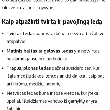
Apie mus
tik sveikata, bet ir gyvybė.
Autoriai
Kontaktai
Kaip atpažinti tvirtą ir pavojingą ledą
Privatumo politika
Redakcijos politika
Tvirtas ledas
paprastai būna melsvo arba žalsvo
Receptai
atspalvio.
Matinis baltas ar gelsvas ledas
yra netvirtas,
nes jame gausu oro burbuliukų.
Trapus, plonas ledas
dažnai susidaro ten, kur
įšąla medžių šakos, lentos ar kiti daiktai, taip pat
arti krūmų, medžių, nendrių.
Netvirtas ledas būna ir tose vietose, kur įteka
upeliai, išleidžiamas vanduo iš gamyklų ar yra
šaltinių.