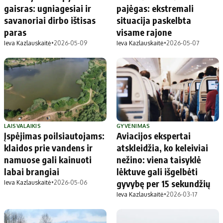
gaisras: ugniagesiai ir
pajėgas: ekstremali
savanoriai dirbo ištisas
situacija paskelbta
paras
visame rajone
Ieva Kazlauskaitė
•
2026-05-09
Ieva Kazlauskaitė
•
2026-05-07
LAISVALAIKIS
GYVENIMAS
Įspėjimas poilsiautojams:
Aviacijos ekspertai
klaidos prie vandens ir
atskleidžia, ko keleiviai
namuose gali kainuoti
nežino: viena taisyklė
labai brangiai
lėktuve gali išgelbėti
gyvybę per 15 sekundžių
Ieva Kazlauskaitė
•
2026-05-06
Ieva Kazlauskaitė
•
2026-03-17