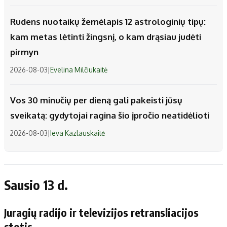
Rudens nuotaikų žemėlapis 12 astrologinių tipų:
kam metas lėtinti žingsnį, o kam drąsiau judėti
pirmyn
2026-08-03
|
Evelina Milčiukaitė
Vos 30 minučių per dieną gali pakeisti jūsų
sveikatą: gydytojai ragina šio įpročio neatidėlioti
2026-08-03
|
Ieva Kazlauskaitė
Sausio 13 d.
Juragių radijo ir televizijos retransliacijos
stotis