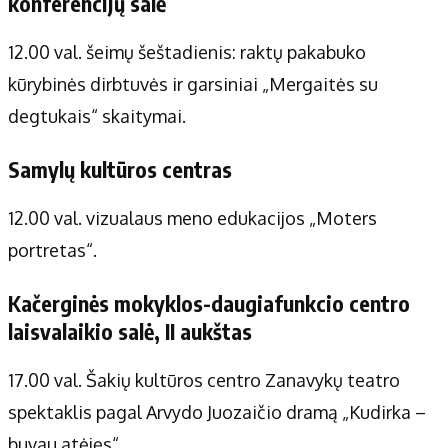
konferencijų salė
12.00 val. šeimų šeštadienis: raktų pakabuko
kūrybinės dirbtuvės ir garsiniai „Mergaitės su
degtukais“ skaitymai.
Samylų kultūros centras
12.00 val. vizualaus meno edukacijos „Moters
portretas“.
Kačerginės mokyklos-daugiafunkcio centro
laisvalaikio salė, II aukštas
17.00 val. Šakių kultūros centro Zanavykų teatro
spektaklis pagal Arvydo Juozaičio dramą „Kudirka –
buvau atėjęs“.