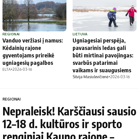
REGIONAI
LIETUVA
Vanduo veržiasi į namus:
Ugniagesiai perspėja,
Kėdainių rajone
pavasarinis ledas gali
gyventojams prireikė
būti mirtinai pavojingas:
ugniagesių pagalbos
svarbūs patarimai
vaikams ir suaugusiems
ELTA
•
2026-03-16
Silvija Masiulevičienė
•
2026-03-16
REGIONAI
Nepraleisk! Karščiausi sausio
12–18 d. kultūros ir sporto
renginiai Kauno rajone –