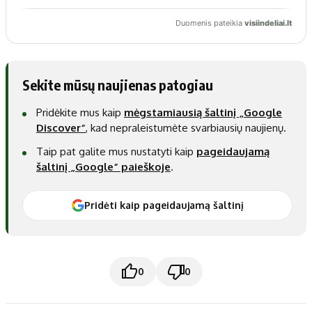
Sekite mūsų naujienas patogiau
Pridėkite mus kaip
mėgstamiausią šaltinį „Google
Discover“
, kad nepraleistumėte svarbiausių naujienų.
Taip pat galite mus nustatyti kaip
pageidaujamą
šaltinį „Google“ paieškoje
.
Pridėti kaip pageidaujamą šaltinį
0
0