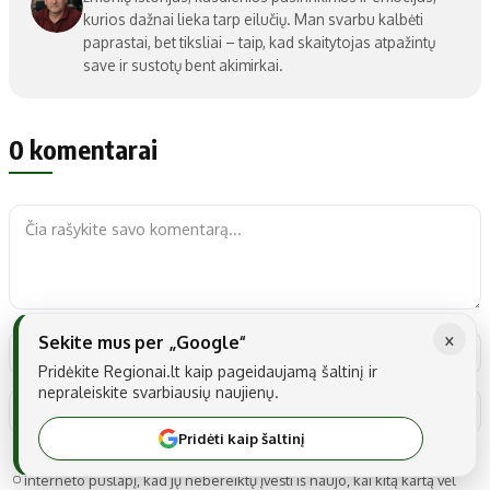
kurios dažnai lieka tarp eilučių. Man svarbu kalbėti
paprastai, bet tiksliai – taip, kad skaitytojas atpažintų
save ir sustotų bent akimirkai.
0 komentarai
×
Sekite mus per „Google“
Pridėkite Regionai.lt kaip pageidaujamą šaltinį ir
nepraleiskite svarbiausių naujienų.
Pridėti kaip šaltinį
Noriu savo interneto naršyklėje išsaugoti vardą, el. pašto adresą ir
interneto puslapį, kad jų nebereiktų įvesti iš naujo, kai kitą kartą vėl