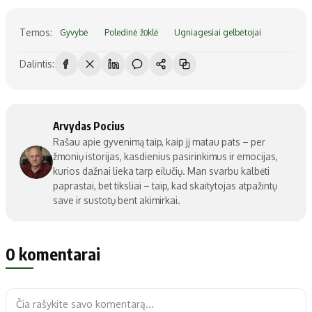
Temos:
Gyvybė
Poledinė žūklė
Ugniagesiai gelbėtojai
Dalintis:
Arvydas Pocius
Rašau apie gyvenimą taip, kaip jį matau pats – per
žmonių istorijas, kasdienius pasirinkimus ir emocijas,
kurios dažnai lieka tarp eilučių. Man svarbu kalbėti
paprastai, bet tiksliai – taip, kad skaitytojas atpažintų
save ir sustotų bent akimirkai.
0 komentarai