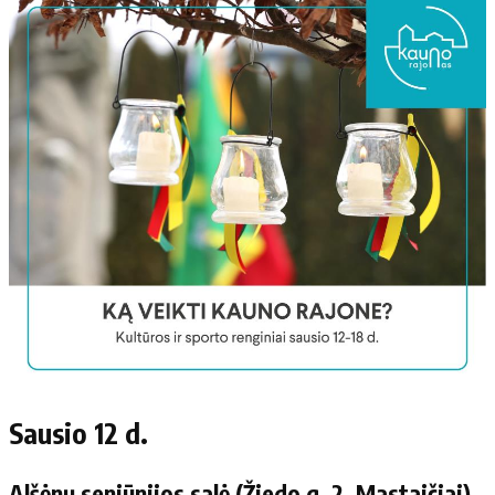
Sausio 12 d.
Alšėnų seniūnijos salė (Žiedo g. 2, Mastaičiai)