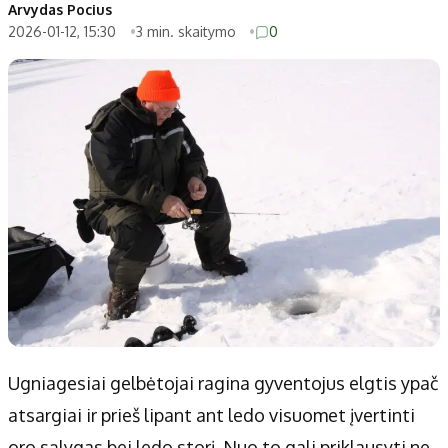
Patarimai
Indėlių palūkanos
Arvydas Pocius
2026-01-12, 15:30
3 min. skaitymo
0
Dirbtinis intelektas
Dienos naujienos
Gineso rekordai
Ekonomikos naujienos
Didžiosios savivaldybės
Kitos savivaldybės
Vilniaus miesto
Druskininkų
Kauno miesto
Utenos rajono
Klaipėdos miesto
Jonavos rajono
Panevėžio miesto
Vilkaviškio rajono
Šiaulių miesto
Tauragės rajono
Alytaus miesto
Palangos miesto
Marijampolės
Prienų rajono
Ugniagesiai gelbėtojai ragina gyventojus elgtis ypač
atsargiai ir prieš lipant ant ledo visuomet įvertinti
Redakcija
oro sąlygas bei ledo storį. Nuo to gali priklausyti ne