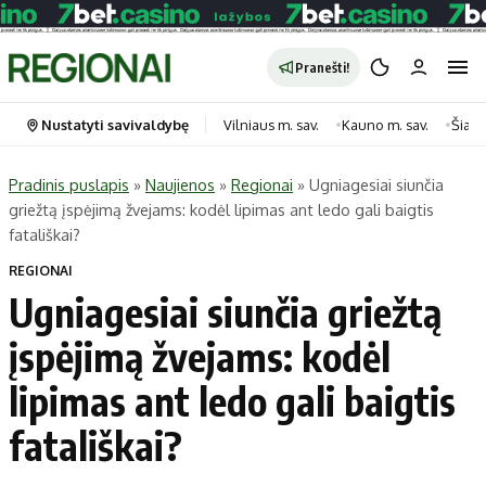
Pranešti!
Nustatyti savivaldybę
Vilniaus m. sav.
Kauno m. sav.
Šiauli
Pradinis puslapis
»
Naujienos
»
Regionai
»
Ugniagesiai siunčia
griežtą įspėjimą žvejams: kodėl lipimas ant ledo gali baigtis
Portalas
Kategorijos
fatališkai?
Pradinis puslapis
Transportas
REGIONAI
Savivaldybės
Gyvenimas
Ugniagesiai siunčia griežtą
Naujausi
Horoskopai
įspėjimą žvejams: kodėl
Regionai
Laisvalaikis
lipimas ant ledo gali baigtis
Lietuva
Maistas
Pasaulis
Sveikata
fatališkai?
Politika
Technologijos