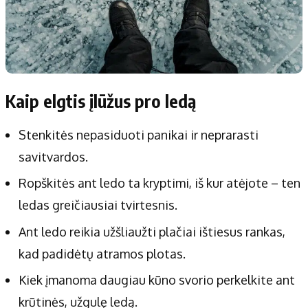
Kaip elgtis įlūžus pro ledą
Stenkitės nepasiduoti panikai ir neprarasti
savitvardos.
Ropškitės ant ledo ta kryptimi, iš kur atėjote – ten
ledas greičiausiai tvirtesnis.
Ant ledo reikia užšliaužti plačiai ištiesus rankas,
kad padidėtų atramos plotas.
Kiek įmanoma daugiau kūno svorio perkelkite ant
krūtinės, užgulę ledą.