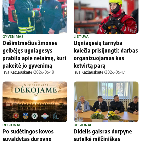
GYVENIMAS
LIETUVA
Dešimtmečius žmones
Ugniagesių tarnyba
gelbėjęs ugniagesys
kviečia prisijungti: darbas
prabilo apie nelaimę, kuri
organizuojamas kas
pakeitė jo gyvenimą
ketvirtą parą
Ieva Kazlauskaitė
•
2026-05-18
Ieva Kazlauskaitė
•
2026-05-17
REGIONAI
REGIONAI
Po sudėtingos kovos
Didelis gaisras durpyne
suvaldytas durpyno
sutelkė milžiniškas