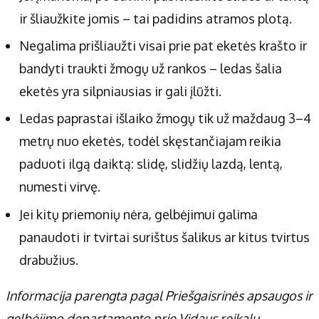
ir šliaužkite jomis – tai padidins atramos plotą.
Negalima prišliaužti visai prie pat eketės krašto ir
bandyti traukti žmogų už rankos – ledas šalia
eketės yra silpniausias ir gali įlūžti.
Ledas paprastai išlaiko žmogų tik už maždaug 3–4
metrų nuo eketės, todėl skęstančiajam reikia
paduoti ilgą daiktą: slidę, slidžių lazdą, lentą,
numesti virvę.
Jei kitų priemonių nėra, gelbėjimui galima
panaudoti ir tvirtai surištus šalikus ar kitus tvirtus
drabužius.
Informacija parengta pagal Priešgaisrinės apsaugos ir
gelbėjimo departamento prie Vidaus reikalų