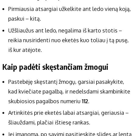
Pirmiausia atsargiai užkelkite ant ledo vieną koją,
paskui – kitą.
Užšliaužus ant ledo, negalima iš karto stotis –
reikia nusiridenti nuo eketės kuo toliau į tą pusę,
iš kur atėjote.
Kaip padėti skęstančiam žmogui
Pastebėję skęstantį žmogų, garsiai pasakykite,
kad kviečiate pagalbą, ir nedelsdami skambinkite
skubiosios pagalbos numeriu
112
.
Artinkitės prie eketės labai atsargiai, geriausia –
šliauždami, plačiai ištiesę rankas.
Jei įmanoma, po savimi pasitieskite slides ar lentą