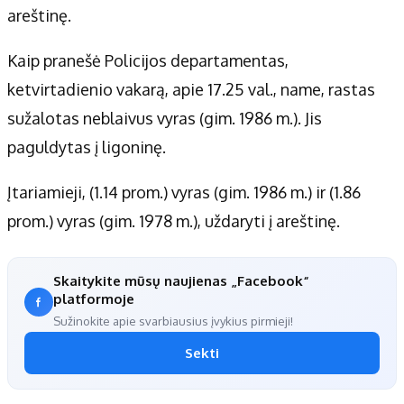
Apie mus
areštinę.
Autoriai
Kaip pranešė Policijos departamentas,
Kontaktai
ketvirtadienio vakarą, apie 17.25 val., name, rastas
Privatumo politika
sužalotas neblaivus vyras (gim. 1986 m.). Jis
Redakcijos politika
Receptai
paguldytas į ligoninę.
Įtariamieji, (1.14 prom.) vyras (gim. 1986 m.) ir (1.86
prom.) vyras (gim. 1978 m.), uždaryti į areštinę.
Skaitykite mūsų naujienas „Facebook“
platformoje
Sužinokite apie svarbiausius įvykius pirmieji!
Sekti