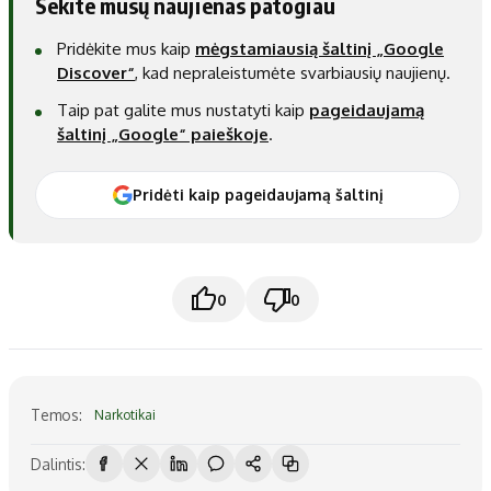
Sekite mūsų naujienas patogiau
Pridėkite mus kaip
mėgstamiausią šaltinį „Google
Discover“
, kad nepraleistumėte svarbiausių naujienų.
Taip pat galite mus nustatyti kaip
pageidaujamą
šaltinį „Google“ paieškoje
.
Pridėti kaip pageidaujamą šaltinį
0
0
Temos:
Narkotikai
Dalintis: