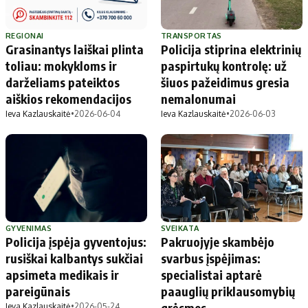
REGIONAI
TRANSPORTAS
Grasinantys laiškai plinta
Policija stiprina elektrinių
toliau: mokykloms ir
paspirtukų kontrolę: už
darželiams pateiktos
šiuos pažeidimus gresia
aiškios rekomendacijos
nemalonumai
Ieva Kazlauskaitė
•
2026-06-04
Ieva Kazlauskaitė
•
2026-06-03
GYVENIMAS
SVEIKATA
Policija įspėja gyventojus:
Pakruojyje skambėjo
rusiškai kalbantys sukčiai
svarbus įspėjimas:
apsimeta medikais ir
specialistai aptarė
pareigūnais
paauglių priklausomybių
grėsmes
Ieva Kazlauskaitė
•
2026-05-24