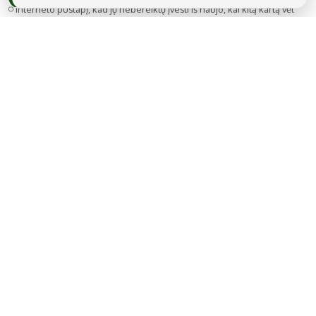
interneto puslapį, kad jų nebereiktų įvesti iš naujo, kai kitą kartą vėl
norėsiu parašyti komentarą.
MB Snarskis media
Gedimino g. 22A-14, LT-44319 Kaunas
Tel.: +370 606 17737
El. paštas:
info@regionai.lt
© 2026 Visos teisės saugomos. Kopijuoti be raštiško sutikimo yra
draudžiama.