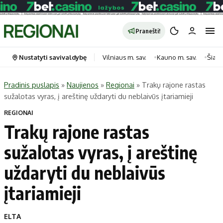
Pranešti!
Nustatyti savivaldybę
Vilniaus m. sav.
Kauno m. sav.
Šiauli
Pradinis puslapis
»
Naujienos
»
Regionai
»
Trakų rajone rastas
sužalotas vyras, į areštinę uždaryti du neblaivūs įtariamieji
Portalas
Kategorijos
REGIONAI
Pradinis puslapis
Transportas
Trakų rajone rastas
Savivaldybės
Gyvenimas
sužalotas vyras, į areštinę
Naujausi
Horoskopai
Regionai
Laisvalaikis
uždaryti du neblaivūs
Lietuva
Maistas
įtariamieji
Pasaulis
Sveikata
Politika
Technologijos
ELTA