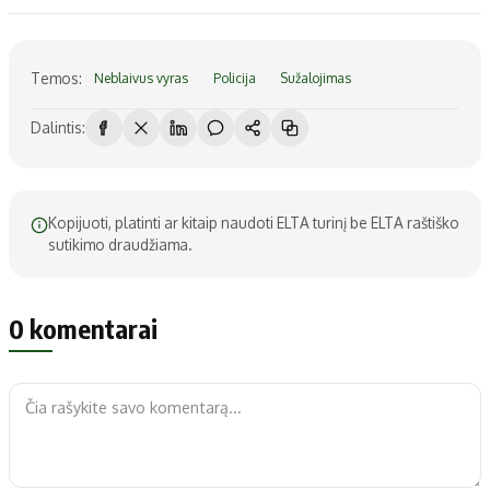
Temos:
Neblaivus vyras
Policija
Sužalojimas
Dalintis:
Kopijuoti, platinti ar kitaip naudoti ELTA turinį be ELTA raštiško
sutikimo draudžiama.
0 komentarai