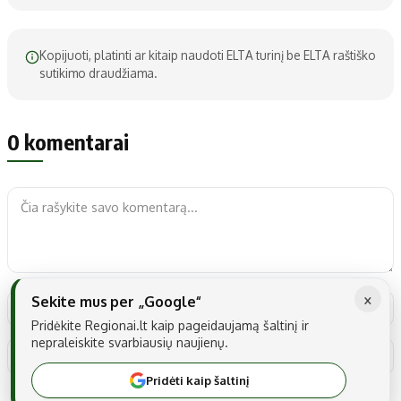
Kopijuoti, platinti ar kitaip naudoti ELTA turinį be ELTA raštiško
sutikimo draudžiama.
0 komentarai
×
Sekite mus per „Google“
Pridėkite Regionai.lt kaip pageidaujamą šaltinį ir
nepraleiskite svarbiausių naujienų.
Pridėti kaip šaltinį
Noriu savo interneto naršyklėje išsaugoti vardą, el. pašto adresą ir