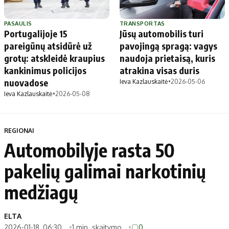
PASAULIS
TRANSPORTAS
Portugalijoje 15
Jūsų automobilis turi
pareigūnų atsidūrė už
pavojingą spragą: vagys
grotų: atskleidė kraupius
naudoja prietaisą, kuris
kankinimus policijos
atrakina visas duris
nuovadose
Ieva Kazlauskaitė
•
2026-05-06
Ieva Kazlauskaitė
•
2026-05-08
REGIONAI
Automobilyje rasta 50
pakelių galimai narkotinių
medžiagų
ELTA
2026-01-18, 06:30
1 min. skaitymo
0