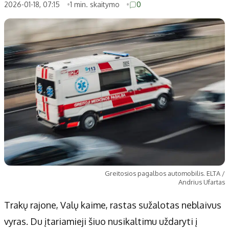
Patarimai
Indėlių palūkanos
2026-01-18, 07:15
1 min. skaitymo
0
Dirbtinis intelektas
Dienos naujienos
Gineso rekordai
Ekonomikos naujienos
Didžiosios savivaldybės
Kitos savivaldybės
Vilniaus miesto
Druskininkų
Kauno miesto
Utenos rajono
Klaipėdos miesto
Jonavos rajono
Panevėžio miesto
Vilkaviškio rajono
Šiaulių miesto
Tauragės rajono
Alytaus miesto
Palangos miesto
Greitosios pagalbos automobilis. ELTA /
Marijampolės
Prienų rajono
Andrius Ufartas
Trakų rajone, Valų kaime, rastas sužalotas neblaivus
Redakcija
vyras. Du įtariamieji šiuo nusikaltimu uždaryti į