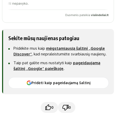
Sekite mūsų naujienas patogiau
Pridėkite mus kaip
mėgstamiausią šaltinį „Google
Discover“
, kad nepraleistumėte svarbiausių naujienų.
Taip pat galite mus nustatyti kaip
pageidaujamą
šaltinį „Google“ paieškoje
.
Pridėti kaip pageidaujamą šaltinį
0
0