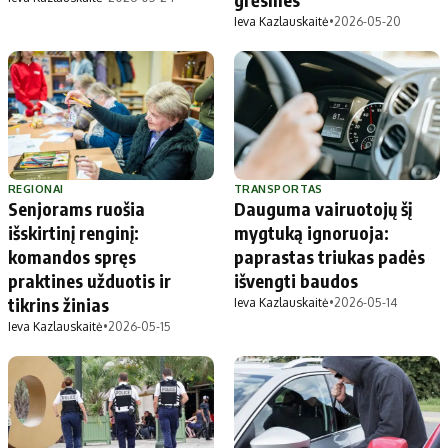
Ieva Kazlauskaitė
•
2026-05-20
REGIONAI
TRANSPORTAS
Senjorams ruošia
Dauguma vairuotojų šį
išskirtinį renginį:
mygtuką ignoruoja:
komandos spręs
paprastas triukas padės
praktines užduotis ir
išvengti baudos
tikrins žinias
Ieva Kazlauskaitė
•
2026-05-14
Ieva Kazlauskaitė
•
2026-05-15