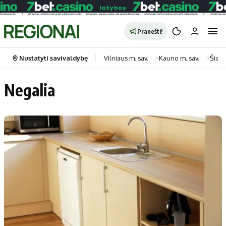
Pranešti!
Nustatyti savivaldybę
Vilniaus m. sav.
Kauno m. sav.
Šiauli
Negalia
Portalas
Kategorijos
Pradinis puslapis
Transportas
Savivaldybės
Gyvenimas
Naujausi
Horoskopai
Regionai
Laisvalaikis
Lietuva
Maistas
Pasaulis
Sveikata
Politika
Technologijos