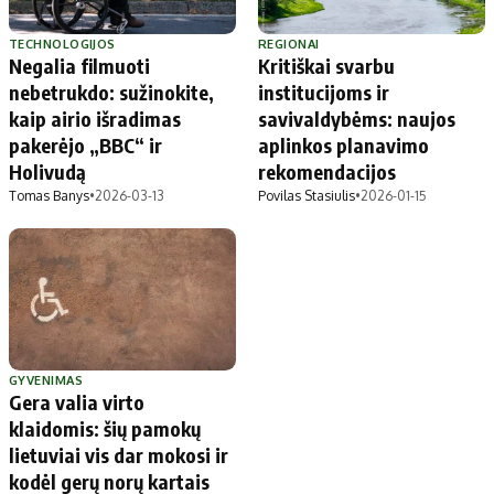
TECHNOLOGIJOS
REGIONAI
Negalia filmuoti
Kritiškai svarbu
nebetrukdo: sužinokite,
institucijoms ir
kaip airio išradimas
savivaldybėms: naujos
pakerėjo „BBC“ ir
aplinkos planavimo
Holivudą
rekomendacijos
Tomas Banys
•
2026-03-13
Povilas Stasiulis
•
2026-01-15
GYVENIMAS
Gera valia virto
klaidomis: šių pamokų
lietuviai vis dar mokosi ir
kodėl gerų norų kartais