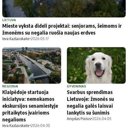
LIETUVA
Mieste vyksta dideli projektai: senjorams, šeimoms ir
žmonėms su negalia ruošia naujas erdves
Ieva Kazlauskaitė
•
2026-05-17
REGIONAI
GYVENIMAS
Klaipėdoje startuoja
Svarbus sprendimas
iniciatyva: nemokamos
Lietuvoje: žmonės su
ekskursijos senamiestyje
negalia galės laisvai
pritaikytos įvairioms
lankytis su šunimis
negalioms
Arvydas Pocius
•
2026-04-05
Ieva Kazlauskaitė
•
2026-04-30