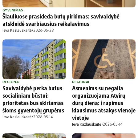
Patarimai
Indėlių palūkanos
Dirbtinis intelektas
Dienos naujienos
GYVENIMAS
Šiauliuose prasideda butų pirkimas: savivaldybė
Gineso rekordai
Ekonomikos naujienos
atskleidė svarbiausius reikalavimus
Ieva Kazlauskaitė
•
2026-05-29
Didžiosios savivaldybės
Kitos savivaldybės
Vilniaus miesto
Druskininkų
Kauno miesto
Utenos rajono
Klaipėdos miesto
Jonavos rajono
Panevėžio miesto
Vilkaviškio rajono
REGIONAI
REGIONAI
Savivaldybė perka butus
Asmenims su negalia
Šiaulių miesto
Tauragės rajono
socialiniam būstui:
organizuojama Atvirų
Alytaus miesto
Palangos miesto
prioritetas bus skiriamas
durų diena: į rūpimus
Marijampolės
Prienų rajono
šioms gyventojų grupėms
klausimus atsakys vienoje
vietoje
Ieva Kazlauskaitė
•
2026-05-14
Ieva Kazlauskaitė
•
2026-05-14
Redakcija