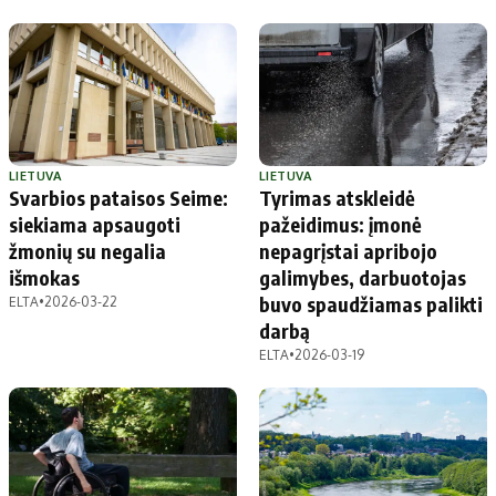
LIETUVA
LIETUVA
Svarbios pataisos Seime:
Tyrimas atskleidė
siekiama apsaugoti
pažeidimus: įmonė
žmonių su negalia
nepagrįstai apribojo
išmokas
galimybes, darbuotojas
buvo spaudžiamas palikti
ELTA
•
2026-03-22
darbą
ELTA
•
2026-03-19