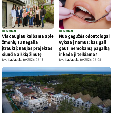
Apie mus
Autoriai
Kontaktai
Privatumo politika
REGIONAI
REGIONAI
Redakcijos politika
Vis daugiau kalbama apie
Nuo gegužės odontologai
Receptai
žmonių su negalia
vyksta į namus: kas gali
įtrauktį: naujas projektas
gauti nemokamą pagalbą
siunčia aiškią žinutę
ir kada ji teikiama?
Ieva Kazlauskaitė
•
2026-05-13
Ieva Kazlauskaitė
•
2026-05-05