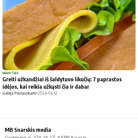
Apie mus
Autoriai
Kontaktai
Privatumo politika
Redakcijos politika
Receptai
MAISTAS
Greiti užkandžiai iš šaldytuvo likučių: 7 paprastos
idėjos, kai reikia užkąsti čia ir dabar
Gabija Paulauskaitė
•
2026-06-12
MB Snarskis media
Gedimino g. 22A-14, LT-44319 Kaunas