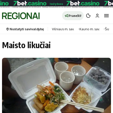
Pranešti!
Nustatyti savivaldybę
Vilniaus m. sav.
Kauno m. sav.
Šiauli
Maisto likučiai
Portalas
Kategorijos
Pradinis puslapis
Transportas
Savivaldybės
Gyvenimas
Naujausi
Horoskopai
Regionai
Laisvalaikis
Lietuva
Maistas
Pasaulis
Sveikata
Politika
Technologijos