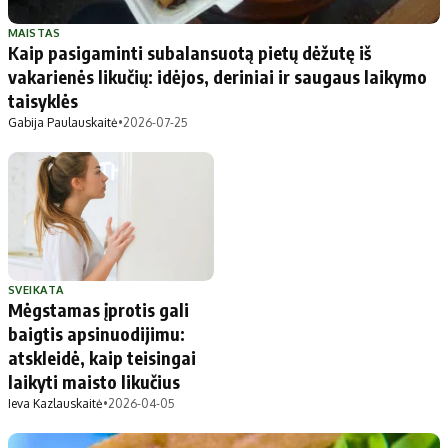
Patarimai
Indėlių palūkanos
Dirbtinis intelektas
Dienos naujienos
MAISTAS
Kaip pasigaminti subalansuotą pietų dėžutę iš
Gineso rekordai
Ekonomikos naujienos
vakarienės likučių: idėjos, deriniai ir saugaus laikymo
taisyklės
Gabija Paulauskaitė
•
2026-07-25
Didžiosios savivaldybės
Kitos savivaldybės
Vilniaus miesto
Druskininkų
Kauno miesto
Utenos rajono
Klaipėdos miesto
Jonavos rajono
Panevėžio miesto
Vilkaviškio rajono
Šiaulių miesto
Tauragės rajono
SVEIKATA
Mėgstamas įprotis gali
Alytaus miesto
Palangos miesto
baigtis apsinuodijimu:
Marijampolės
Prienų rajono
atskleidė, kaip teisingai
laikyti maisto likučius
Ieva Kazlauskaitė
•
2026-04-05
Redakcija