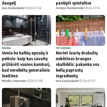
daugelį
paslėpti spintelėse
Ieva Kazlauskaitė
•
2026-07-26
Austėja Stankevičiūtė
•
2026-07-14
NAMAI
PATARIMAI
Vonia be kalkių apnašų ir
Norint švarių drabužių
pelėsio: kaip kas savaitę
nebūtinas brangus
prižiūrėti vonios kambarį,
skalbiklis: pakanka vos
kad nereikėtų generalinio
kelių paprastų
šveitimo
ingredientų
Monika Urbonaitė
•
2026-07-08
Ieva Kazlauskaitė
•
2026-07-07