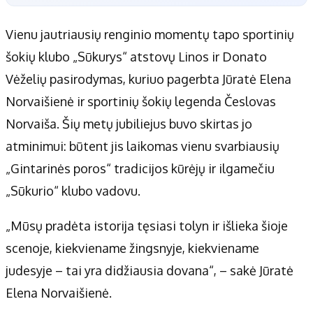
Vienu jautriausių renginio momentų tapo sportinių
šokių klubo „Sūkurys“ atstovų Linos ir Donato
Vėželių pasirodymas, kuriuo pagerbta Jūratė Elena
Norvaišienė ir sportinių šokių legenda Česlovas
Norvaiša. Šių metų jubiliejus buvo skirtas jo
atminimui: būtent jis laikomas vienu svarbiausių
„Gintarinės poros“ tradicijos kūrėjų ir ilgamečiu
„Sūkurio“ klubo vadovu.
„Mūsų pradėta istorija tęsiasi tolyn ir išlieka šioje
scenoje, kiekviename žingsnyje, kiekviename
judesyje – tai yra didžiausia dovana“, – sakė Jūratė
Elena Norvaišienė.