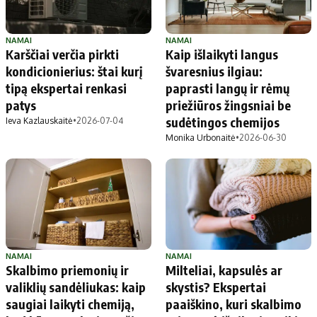
NAMAI
NAMAI
Karščiai verčia pirkti
Kaip išlaikyti langus
kondicionierius: štai kurį
švaresnius ilgiau:
tipą ekspertai renkasi
paprasti langų ir rėmų
patys
priežiūros žingsniai be
sudėtingos chemijos
Ieva Kazlauskaitė
•
2026-07-04
Monika Urbonaitė
•
2026-06-30
NAMAI
NAMAI
Skalbimo priemonių ir
Milteliai, kapsulės ar
valiklių sandėliukas: kaip
skystis? Ekspertai
saugiai laikyti chemiją,
paaiškino, kuri skalbimo