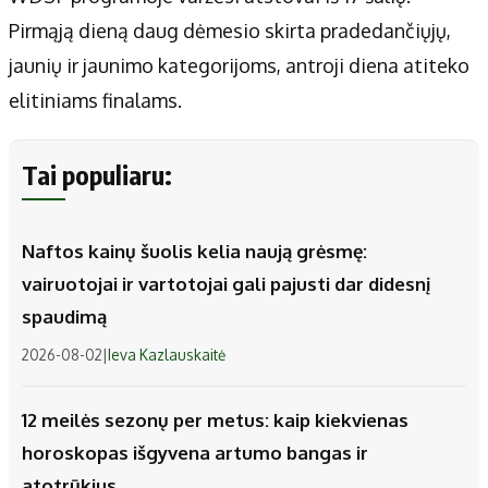
Pirmąją dieną daug dėmesio skirta pradedančiųjų,
jaunių ir jaunimo kategorijoms, antroji diena atiteko
elitiniams finalams.
Tai populiaru:
Naftos kainų šuolis kelia naują grėsmę:
vairuotojai ir vartotojai gali pajusti dar didesnį
spaudimą
2026-08-02
|
Ieva Kazlauskaitė
12 meilės sezonų per metus: kaip kiekvienas
horoskopas išgyvena artumo bangas ir
atotrūkius