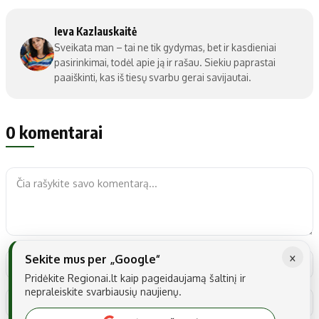
Ieva Kazlauskaitė
Sveikata man – tai ne tik gydymas, bet ir kasdieniai
pasirinkimai, todėl apie ją ir rašau. Siekiu paprastai
paaiškinti, kas iš tiesų svarbu gerai savijautai.
0 komentarai
×
Sekite mus per „Google“
Pridėkite Regionai.lt kaip pageidaujamą šaltinį ir
nepraleiskite svarbiausių naujienų.