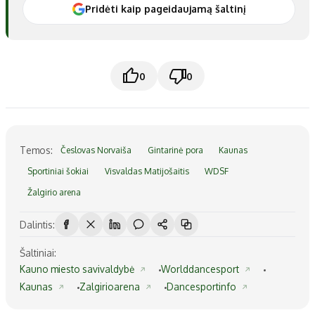
Pridėti kaip pageidaujamą šaltinį
0
0
Temos:
Česlovas Norvaiša
Gintarinė pora
Kaunas
Sportiniai šokiai
Visvaldas Matijošaitis
WDSF
Žalgirio arena
Dalintis:
Šaltiniai:
Kauno miesto savivaldybė
Worlddancesport
Kaunas
Zalgirioarena
Dancesportinfo