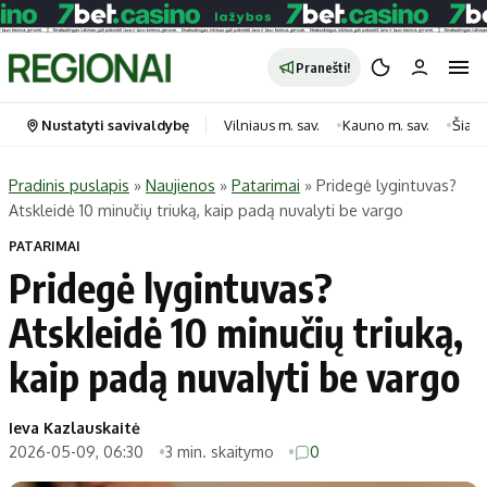
Pranešti!
Nustatyti savivaldybę
Vilniaus m. sav.
Kauno m. sav.
Šiauli
Pradinis puslapis
»
Naujienos
»
Patarimai
»
Pridegė lygintuvas?
Atskleidė 10 minučių triuką, kaip padą nuvalyti be vargo
Portalas
Kategorijos
PATARIMAI
Pradinis puslapis
Transportas
Pridegė lygintuvas?
Savivaldybės
Gyvenimas
Atskleidė 10 minučių triuką,
Naujausi
Horoskopai
Regionai
Laisvalaikis
kaip padą nuvalyti be vargo
Lietuva
Maistas
Pasaulis
Sveikata
Ieva Kazlauskaitė
2026-05-09, 06:30
3 min. skaitymo
0
Politika
Technologijos