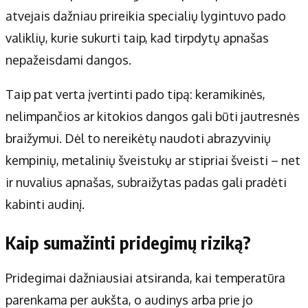
atvejais dažniau prireikia specialių lygintuvo pado
valiklių, kurie sukurti taip, kad tirpdytų apnašas
nepažeisdami dangos.
Taip pat verta įvertinti pado tipą: keramikinės,
nelimpančios ar kitokios dangos gali būti jautresnės
braižymui. Dėl to nereikėtų naudoti abrazyvinių
kempinių, metalinių šveistukų ar stipriai šveisti – net
ir nuvalius apnašas, subraižytas padas gali pradėti
kabinti audinį.
Kaip sumažinti pridegimų riziką?
Pridegimai dažniausiai atsiranda, kai temperatūra
parenkama per aukšta, o audinys arba prie jo