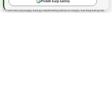
Pridėti kaip šaltinį
Noriu savo interneto naršyklėje išsaugoti vardą, el. pašto adresą ir
interneto puslapį, kad jų nebereiktų įvesti iš naujo, kai kitą kartą vėl
norėsiu parašyti komentarą.
MB Snarskis media
Gedimino g. 22A-14, LT-44319 Kaunas
Tel.: +370 606 17737
El. paštas:
info@regionai.lt
© 2026 Visos teisės saugomos. Kopijuoti be raštiško sutikimo yra