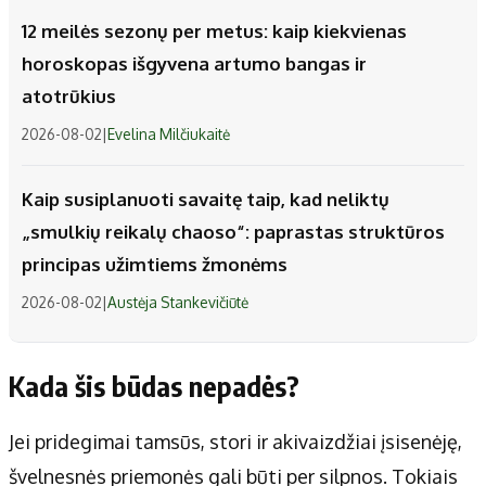
12 meilės sezonų per metus: kaip kiekvienas
horoskopas išgyvena artumo bangas ir
atotrūkius
2026-08-02
|
Evelina Milčiukaitė
Kaip susiplanuoti savaitę taip, kad neliktų
„smulkių reikalų chaoso“: paprastas struktūros
principas užimtiems žmonėms
2026-08-02
|
Austėja Stankevičiūtė
Kada šis būdas nepadės?
Jei pridegimai tamsūs, stori ir akivaizdžiai įsisenėję,
švelnesnės priemonės gali būti per silpnos. Tokiais