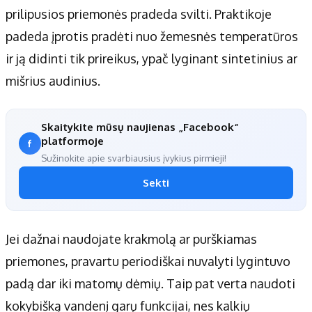
prilipusios priemonės pradeda svilti. Praktikoje
padeda įprotis pradėti nuo žemesnės temperatūros
ir ją didinti tik prireikus, ypač lyginant sintetinius ar
mišrius audinius.
Skaitykite mūsų naujienas „Facebook“
platformoje
Sužinokite apie svarbiausius įvykius pirmieji!
Sekti
Jei dažnai naudojate krakmolą ar purškiamas
priemones, pravartu periodiškai nuvalyti lygintuvo
padą dar iki matomų dėmių. Taip pat verta naudoti
kokybišką vandenį garų funkcijai, nes kalkių