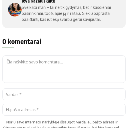
Ieva Kazlauskaitė
Sveikata man – tai ne tik gydymas, bet ir kasdieniai
pasirinkimai, todėl apie ją ir rašau. Siekiu paprastai
paaiškinti, kas iš tiesų svarbu gerai savijautai.
0 komentarai
Noriu savo interneto naršyklėje išsaugoti vardą, el. pašto adresą ir
interneto puslapį, kad jų nebereiktų įvesti iš naujo, kai kitą kartą vėl