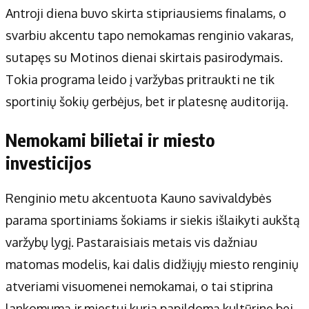
Antroji diena buvo skirta stipriausiems finalams, o
svarbiu akcentu tapo nemokamas renginio vakaras,
sutapęs su Motinos dienai skirtais pasirodymais.
Tokia programa leido į varžybas pritraukti ne tik
sportinių šokių gerbėjus, bet ir platesnę auditoriją.
Nemokami bilietai ir miesto
investicijos
Renginio metu akcentuota Kauno savivaldybės
parama sportiniams šokiams ir siekis išlaikyti aukštą
varžybų lygį. Pastaraisiais metais vis dažniau
matomas modelis, kai dalis didžiųjų miesto renginių
atveriami visuomenei nemokamai, o tai stiprina
lankomumą ir miestui kuria papildomą kultūrinę bei