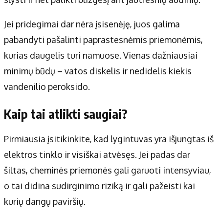
Apie mus
Autoriai
Jei pridegimai dar nėra įsisenėję, juos galima
Kontaktai
pabandyti pašalinti paprastesnėmis priemonėmis,
Privatumo politika
kurias daugelis turi namuose. Vienas dažniausiai
Redakcijos politika
minimų būdų – vatos diskelis ir nedidelis kiekis
Receptai
vandenilio peroksido.
Kaip tai atlikti saugiai?
Pirmiausia įsitikinkite, kad lygintuvas yra išjungtas iš
elektros tinklo ir visiškai atvėsęs. Jei padas dar
šiltas, cheminės priemonės gali garuoti intensyviau,
o tai didina sudirginimo riziką ir gali pažeisti kai
kurių dangų paviršių.