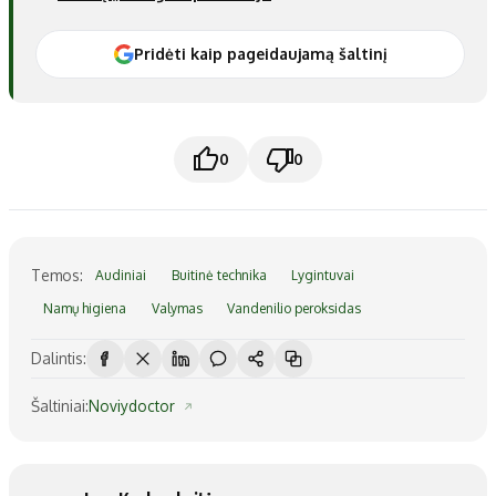
Pridėti kaip pageidaujamą šaltinį
0
0
Temos:
Audiniai
Buitinė technika
Lygintuvai
Namų higiena
Valymas
Vandenilio peroksidas
Dalintis:
Šaltiniai:
Noviydoctor