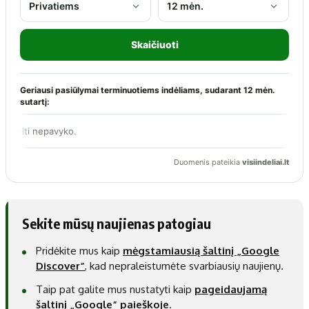
Sekite mūsų naujienas patogiau
Pridėkite mus kaip
mėgstamiausią šaltinį „Google
Discover“
, kad nepraleistumėte svarbiausių naujienų.
Taip pat galite mus nustatyti kaip
pageidaujamą
šaltinį „Google“ paieškoje
.