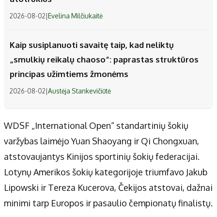
2026-08-02
|
Evelina Milčiukaitė
Kaip susiplanuoti savaitę taip, kad neliktų
„smulkių reikalų chaoso“: paprastas struktūros
principas užimtiems žmonėms
2026-08-02
|
Austėja Stankevičiūtė
WDSF „International Open“ standartinių šokių
varžybas laimėjo Yuan Shaoyang ir Qi Chongxuan,
atstovaujantys Kinijos sportinių šokių federacijai.
Lotynų Amerikos šokių kategorijoje triumfavo Jakub
Lipowski ir Tereza Kucerova, Čekijos atstovai, dažnai
minimi tarp Europos ir pasaulio čempionatų finalistų.