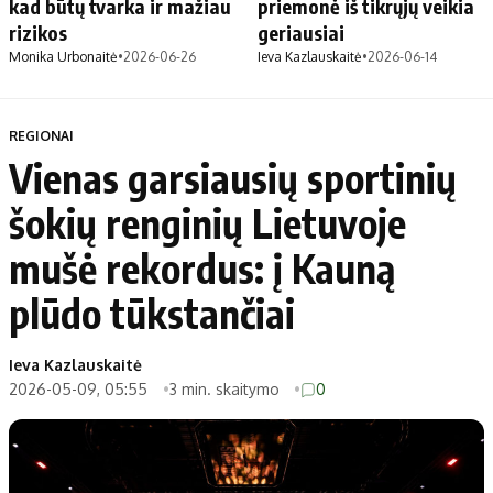
kad būtų tvarka ir mažiau
priemonė iš tikrųjų veikia
rizikos
geriausiai
Monika Urbonaitė
•
2026-06-26
Ieva Kazlauskaitė
•
2026-06-14
REGIONAI
Vienas garsiausių sportinių
šokių renginių Lietuvoje
mušė rekordus: į Kauną
plūdo tūkstančiai
Ieva Kazlauskaitė
2026-05-09, 05:55
3 min. skaitymo
0