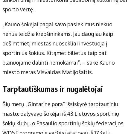
sporto vertę.
„Kauno šokėjai pagal savo pasiekimus niekuo
nenusileidžia krepšininkams. Jau daugiau kaip
dešimtmetį miestas nuosekliai investuoja į
sportinius šokius. Kitąmet bilietus taip pat
planuojame dalinti nemokamai“, – sakė Kauno
miesto meras Visvaldas Matijošaitis.
Tarptautiškumas ir nugalėtojai
Šių metų „Gintarinė pora“ išsiskyrė tarptautiniu
mastu: dalyvavo šokėjai iš 43 Lietuvos sportinių
šokių klubų, o Pasaulio sportinių šokių federacijos
WDSF programoje varžėsi atstovai iš 17 šalių.