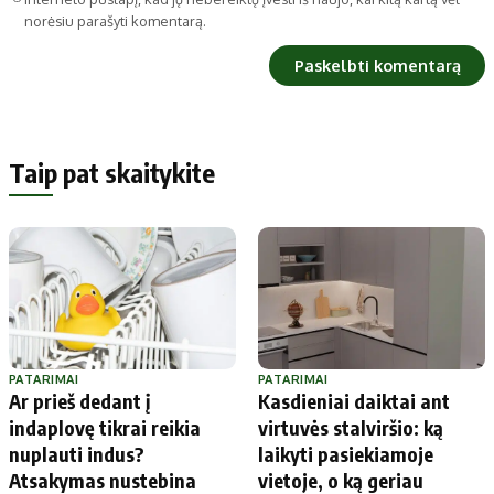
norėsiu parašyti komentarą.
Taip pat skaitykite
PATARIMAI
PATARIMAI
Ar prieš dedant į
Kasdieniai daiktai ant
indaplovę tikrai reikia
virtuvės stalviršio: ką
nuplauti indus?
laikyti pasiekiamoje
Atsakymas nustebina
vietoje, o ką geriau