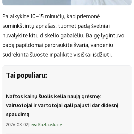
Palaikykite 10–15 minučių, kad priemonė
suminkštintų apnašas, tuomet padą švelniai
nuvalykite kitu diskelio gabalėliu. Baigę lygintuvo
padą papildomai perbraukite švaria, vandeniu
sudrėkinta šluoste ir palikite visiškai išdžiūti.
Tai populiaru:
Naftos kainų šuolis kelia naują grėsmę:
vairuotojai ir vartotojai gali pajusti dar didesnį
spaudimą
2026-08-02
|
Ieva Kazlauskaitė