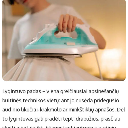
Patarimai
Indėlių palūkanos
Dirbtinis intelektas
Dienos naujienos
Gineso rekordai
Ekonomikos naujienos
Didžiosios savivaldybės
Kitos savivaldybės
Vilniaus miesto
Druskininkų
Kauno miesto
Utenos rajono
Klaipėdos miesto
Jonavos rajono
Panevėžio miesto
Vilkaviškio rajono
Šiaulių miesto
Tauragės rajono
Lygintuvo padas – viena greičiausiai apsinešančių
Alytaus miesto
Palangos miesto
buitinės technikos vietų: ant jo nusėda pridegusio
Marijampolės
Prienų rajono
audinio likučiai, krakmolo ar minkštiklių apnašos. Dėl
to lygintuvas gali pradėti tepti drabužius, prasčiau
Redakcija
slysti ir net palikti blizgesį ant jautresnių audinių.