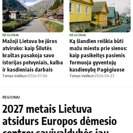
REGIONAI
REGIONAI
Mažoji Lietuva be jūros
Ką šiandien reiškia būti
atviruko: kaip Šilutės
mažu miestu prie sienos:
kraštas pasakoja savo
kaip pasikeitęs pasienis
istorijas potvyniais, kalba
formuoja gyventojų
ir kasdieniais darbais
kasdienybę Pagėgiuose
Tomas Vaitkus
•
2026-07-06
Tomas Vaitkus
•
2026-06-23
REGIONAI
2027 metais Lietuva
atsidurs Europos dėmesio
centre: savivaldybės jau