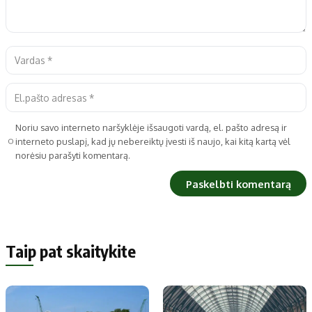
Noriu savo interneto naršyklėje išsaugoti vardą, el. pašto adresą ir
interneto puslapį, kad jų nebereiktų įvesti iš naujo, kai kitą kartą vėl
norėsiu parašyti komentarą.
Taip pat skaitykite