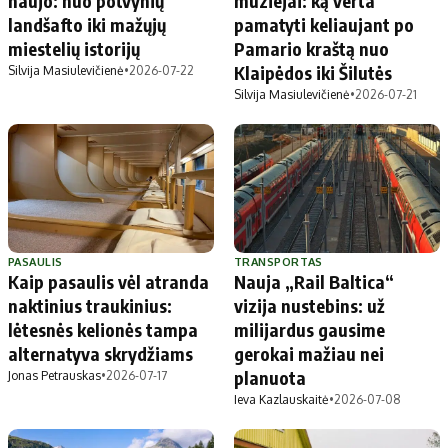
naujo: nuo potvynių
muziejai: ką verta
landšafto iki mažųjų
pamatyti keliaujant po
miestelių istorijų
Pamario kraštą nuo
Klaipėdos iki Šilutės
Silvija Masiulevičienė
•
2026-07-22
Silvija Masiulevičienė
•
2026-07-21
PASAULIS
TRANSPORTAS
Kaip pasaulis vėl atranda
Nauja „Rail Baltica“
naktinius traukinius:
vizija nustebins: už
lėtesnės kelionės tampa
milijardus gausime
alternatyva skrydžiams
gerokai mažiau nei
planuota
Jonas Petrauskas
•
2026-07-17
Ieva Kazlauskaitė
•
2026-07-08