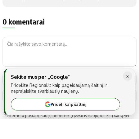
0 komentarai
×
Sekite mus per „Google“
Pridėkite Regionai.lt kaip pageidaujamą šaltinį ir
nepraleiskite svarbiausių naujienų.
Pridėti kaip šaltinį
Noriu savo interneto naršyklėje išsaugoti vardą, el. pašto adresą ir
interneto puslapį, kad jų nebereiktų įvesti iš naujo, kai kitą kartą vėl
norėsiu parašyti komentarą.