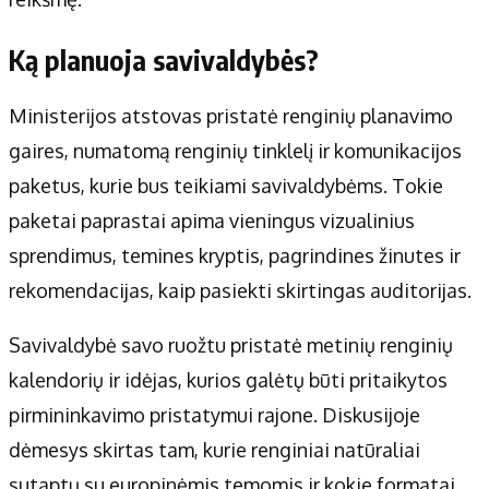
Ką planuoja savivaldybės?
Ministerijos atstovas pristatė renginių planavimo
gaires, numatomą renginių tinklelį ir komunikacijos
paketus, kurie bus teikiami savivaldybėms. Tokie
paketai paprastai apima vieningus vizualinius
sprendimus, temines kryptis, pagrindines žinutes ir
rekomendacijas, kaip pasiekti skirtingas auditorijas.
Savivaldybė savo ruožtu pristatė metinių renginių
kalendorių ir idėjas, kurios galėtų būti pritaikytos
pirmininkavimo pristatymui rajone. Diskusijoje
dėmesys skirtas tam, kurie renginiai natūraliai
sutaptų su europinėmis temomis ir kokie formatai