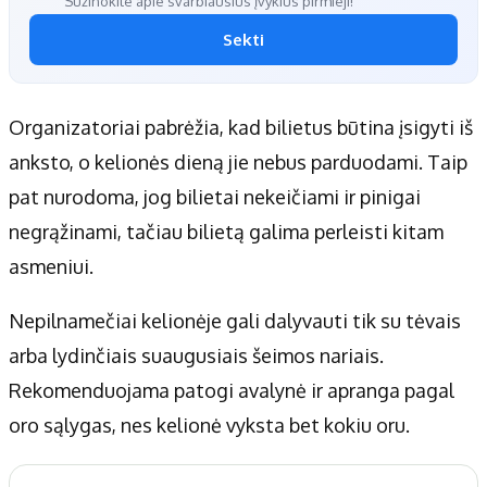
Sužinokite apie svarbiausius įvykius pirmieji!
Sekti
Organizatoriai pabrėžia, kad bilietus būtina įsigyti iš
anksto, o kelionės dieną jie nebus parduodami. Taip
pat nurodoma, jog bilietai nekeičiami ir pinigai
negrąžinami, tačiau bilietą galima perleisti kitam
asmeniui.
Nepilnamečiai kelionėje gali dalyvauti tik su tėvais
arba lydinčiais suaugusiais šeimos nariais.
Rekomenduojama patogi avalynė ir apranga pagal
oro sąlygas, nes kelionė vyksta bet kokiu oru.