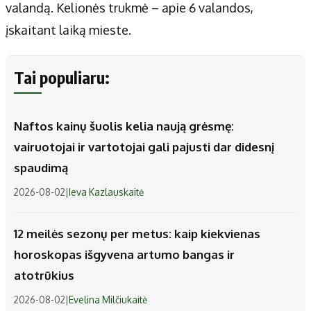
valandą. Kelionės trukmė – apie 6 valandos,
įskaitant laiką mieste.
Tai populiaru:
Naftos kainų šuolis kelia naują grėsmę:
vairuotojai ir vartotojai gali pajusti dar didesnį
spaudimą
2026-08-02
|
Ieva Kazlauskaitė
12 meilės sezonų per metus: kaip kiekvienas
horoskopas išgyvena artumo bangas ir
atotrūkius
2026-08-02
|
Evelina Milčiukaitė