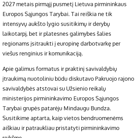
2027 metais pirmąjį pusmetį Lietuva pirmininkaus
Europos Sąjungos Tarybai. Tai reiškia ne tik
intensyvų aukšto lygio susitikimų ir derybų
laikotarpį, bet ir platesnes galimybes šalies
regionams įsitraukti į europinę darbotvarkę per
viešus renginius ir komunikaciją.
Apie galimus formatus ir praktinį savivaldybių
įtraukimą nuotoliniu būdu diskutavo Pakruojo rajono
savivaldybės atstovai su Užsienio reikalų
ministerijos pirmininkavimo Europos Sąjungos
Tarybai grupės patarėju Mindaugu Bundza.
Susitikime aptarta, kaip vietos bendruomenėms
aiškiau ir patraukliau pristatyti pirmininkavimo
reikšmę.