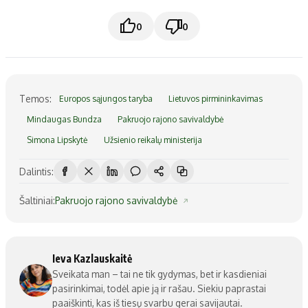
0
0
Temos:
Europos sąjungos taryba
Lietuvos pirmininkavimas
Mindaugas Bundza
Pakruojo rajono savivaldybė
Simona Lipskytė
Užsienio reikalų ministerija
Dalintis:
Šaltiniai:
Pakruojo rajono savivaldybė
Ieva Kazlauskaitė
Sveikata man – tai ne tik gydymas, bet ir kasdieniai
pasirinkimai, todėl apie ją ir rašau. Siekiu paprastai
paaiškinti, kas iš tiesų svarbu gerai savijautai.