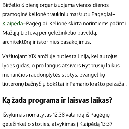
Apie mus
Birželio 6 dieną organizuojama vienos dienos
Autoriai
pramoginė kelionė traukiniu maršrutu Pagėgiai–
Kontaktai
Klaipėda
–Pagėgiai. Kelionė skirta norintiems pažinti
Privatumo politika
Mažąją Lietuvą per geležinkelio paveldą,
Redakcijos politika
architektūrą ir istorinius pasakojimus.
Receptai
Važiuojant XIX amžiuje nutiesta linija, keliautojus
lydės gidas, o pro langus atsivers Rytprūsių laikus
menančios raudonplytės stotys, evangelikų
liuteronų bažnyčių bokštai ir Pamario krašto peizažai.
Ką žada programa ir laisvas laikas?
Išvykimas numatytas 12:38 valandą iš Pagėgių
geležinkelio stoties, atvykimas į Klaipėdą 13:37