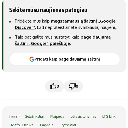
Sekite mūsų naujienas patogiau
Pridėkite mus kaip
mėgstamiausią šaltinį „Google
Discover“
, kad nepraleistumėte svarbiausių naujienų.
Taip pat galite mus nustatyti kaip
pageidaujamą
šaltinį „Google“ paieškoje
.
Pridėti kaip pageidaujamą šaltinį
0
0
Temos:
Geležinkeliai
Klaipėda
Lėtasis turizmas
LTG Link
Mažoji Lietuva
Pagėgiai
Rytprūsiai