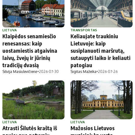
LIETUVA
TRANSPORTAS
Klaipėdos senamiesčio
Keliaujate traukiniu
renesansas: kaip
Lietuvoje: kaip
uostamiestis atgaivina
susiplanuoti maršrutą,
laivų, žvejų ir jūrinių
sutaupyti laiko ir keliauti
tradicijų dvasią
patogiau
Silvija Masiulevičienė
•
2026-07-30
Sigitas Mažeika
•
2026-07-26
LIETUVA
LIETUVA
Atrasti Šilutės kraštą iš
Mažosios Lietuvos