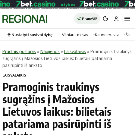
Pranešti!
Nustatyti savivaldybę
Vilniaus m. sav.
Kauno m. sav.
Šiauli
Pradinis puslapis
»
Naujienos
»
Laisvalaikis
»
Pramoginis traukinys
sugrąžins į Mažosios Lietuvos laikus: bilietais patariama
Portalas
Kategorijos
pasirūpinti iš anksto
Pradinis puslapis
Transportas
LAISVALAIKIS
Savivaldybės
Gyvenimas
Pramoginis traukinys
Naujausi
Horoskopai
sugrąžins į Mažosios
Regionai
Laisvalaikis
Lietuvos laikus: bilietais
Lietuva
Maistas
Pasaulis
Sveikata
patariama pasirūpinti iš
Politika
Technologijos