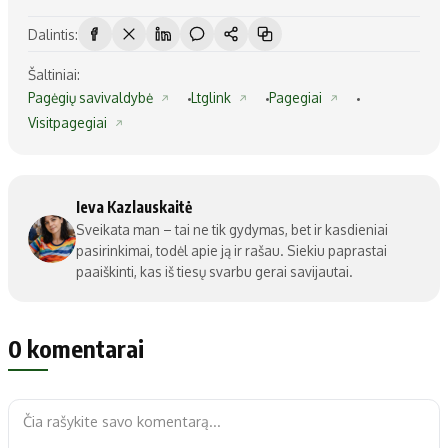
Dalintis:
Šaltiniai:
Pagėgių savivaldybė
Ltglink
Pagegiai
Visitpagegiai
Ieva Kazlauskaitė
Sveikata man – tai ne tik gydymas, bet ir kasdieniai
pasirinkimai, todėl apie ją ir rašau. Siekiu paprastai
paaiškinti, kas iš tiesų svarbu gerai savijautai.
0 komentarai