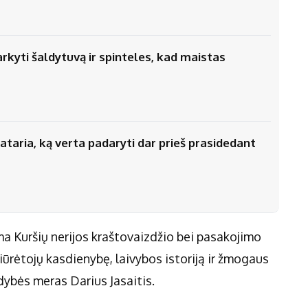
arkyti šaldytuvą ir spinteles, kad maistas
ataria, ką verta padaryti dar prieš prasidedant
ama Kuršių nerijos kraštovaizdžio bei pasakojimo
žiūrėtojų kasdienybę, laivybos istoriją ir žmogaus
dybės meras Darius Jasaitis.