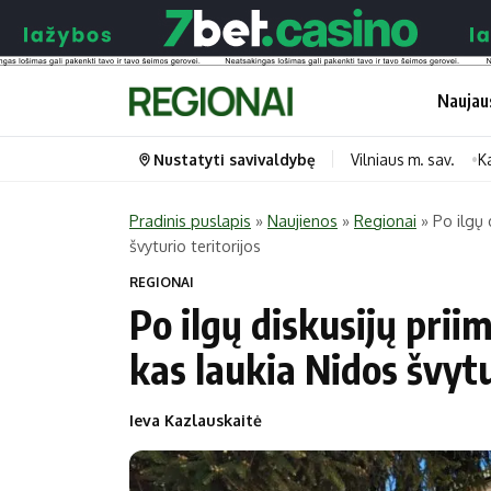
Naujau
Nustatyti savivaldybę
Vilniaus m. sav.
K
Pradinis puslapis
»
Naujienos
»
Regionai
»
Po ilgų 
švyturio teritorijos
Portalas
Kategorijos
REGIONAI
Pradinis puslapis
Transportas
Po ilgų diskusijų prii
Savivaldybės
Gyvenimas
kas laukia Nidos švytu
Naujausi
Horoskopai
Regionai
Laisvalaikis
Ieva Kazlauskaitė
Lietuva
Maistas
Pasaulis
Sveikata