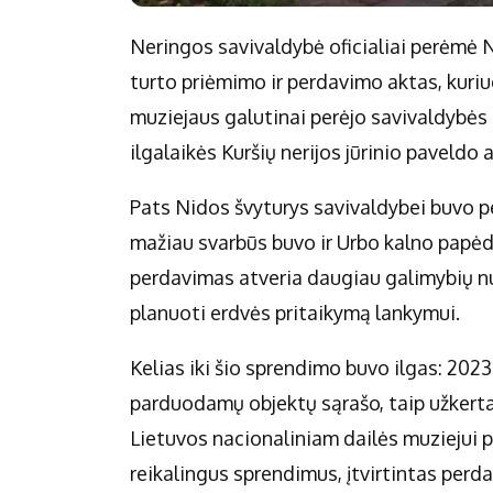
Neringos savivaldybė oficialiai perėmė 
turto priėmimo ir perdavimo aktas, kuriu
muziejaus galutinai perėjo savivaldybės
ilgalaikės Kuršių nerijos jūrinio paveld
Pats Nidos švyturys savivaldybei buvo pe
mažiau svarbūs buvo ir Urbo kalno papėd
perdavimas atveria daugiau galimybių nuos
planuoti erdvės pritaikymą lankymui.
Kelias iki šio sprendimo buvo ilgas: 202
parduodamų objektų sąrašo, taip užkerta
Lietuvos nacionaliniam dailės muziejui p
reikalingus sprendimus, įtvirtintas perd