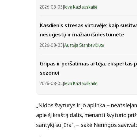
2026-08-05
|
Ieva Kazlauskaitė
Kasdienis stresas virtuvėje: kaip susitv
nesugestų ir mažiau išmestumėte
2026-08-05
|
Austėja Stankevičiūtė
Gripas ir peršalimas artėja: ekspertas p
sezonui
2026-08-05
|
Ieva Kazlauskaitė
„Nidos švyturys ir jo aplinka – neatsiej
apie šį kraštą dalis, menanti švyturio pri
santykį su jūra“, – sakė Neringos savival