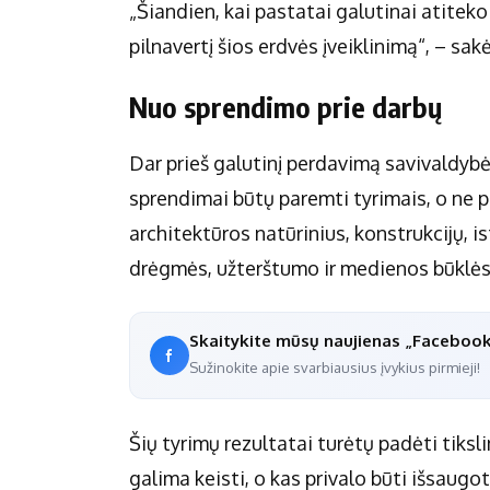
„Šiandien, kai pastatai galutinai atitek
pilnavertį šios erdvės įveiklinimą“, – sakė
Nuo sprendimo prie darbų
Dar prieš galutinį perdavimą savivaldyb
sprendimai būtų paremti tyrimais, o ne p
architektūros natūrinius, konstrukcijų, is
drėgmės, užterštumo ir medienos būklės
Skaitykite mūsų naujienas „Faceboo
Sužinokite apie svarbiausius įvykius pirmieji!
Šių tyrimų rezultatai turėtų padėti tiksli
galima keisti, o kas privalo būti išsaug