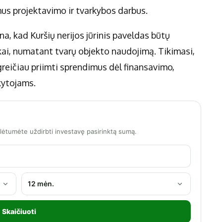
mus projektavimo ir tvarkybos darbus.
a, kad Kuršių nerijos jūrinis paveldas būtų
škai, numatant tvarų objekto naudojimą. Tikimasi,
reičiau priimti sprendimus dėl finansavimo,
kytojams.