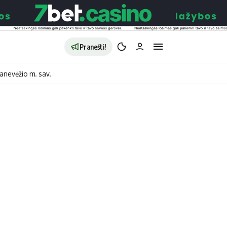
Pranešti!
anevėžio m. sav.
aldybės
Redakcija
Apie mus
o
Autoriai
no
Kontaktai
jono
Privatumo politika
ono
Redakcijos politika
sto
Receptai