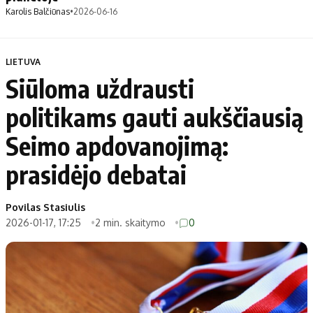
Karolis Balčiūnas
•
2026-06-16
LIETUVA
Siūloma uždrausti
politikams gauti aukščiausią
Seimo apdovanojimą:
prasidėjo debatai
Povilas Stasiulis
2026-01-17, 17:25
2 min. skaitymo
0