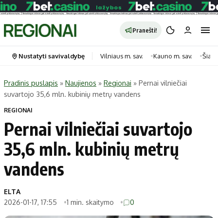
Pranešti!
Nustatyti savivaldybę
Vilniaus m. sav.
Kauno m. sav.
Šiauli
Pradinis puslapis
»
Naujienos
»
Regionai
»
Pernai vilniečiai
suvartojo 35,6 mln. kubinių metrų vandens
Portalas
Kategorijos
REGIONAI
Pradinis puslapis
Transportas
Pernai vilniečiai suvartojo
Savivaldybės
Gyvenimas
35,6 mln. kubinių metrų
Naujausi
Horoskopai
Regionai
Laisvalaikis
vandens
Lietuva
Maistas
Pasaulis
Sveikata
ELTA
2026-01-17, 17:55
1 min. skaitymo
0
Politika
Technologijos