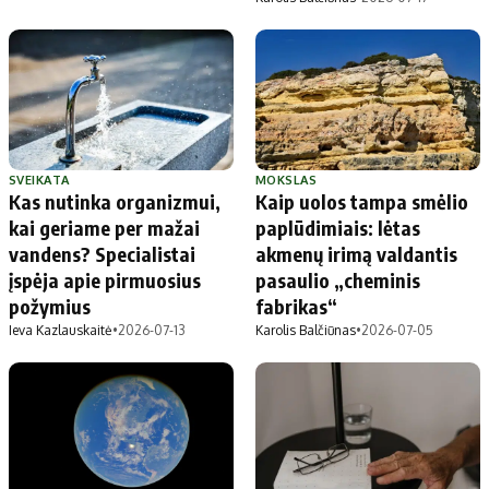
SVEIKATA
MOKSLAS
Kas nutinka organizmui,
Kaip uolos tampa smėlio
kai geriame per mažai
paplūdimiais: lėtas
vandens? Specialistai
akmenų irimą valdantis
įspėja apie pirmuosius
pasaulio „cheminis
požymius
fabrikas“
Ieva Kazlauskaitė
•
2026-07-13
Karolis Balčiūnas
•
2026-07-05