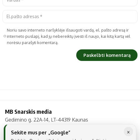
Noriu savo interneto naršyklėje išsaugoti vardą, el. pašto adresą ir
interneto puslapį, kad jų nebereiktų įvesti iš naujo, kai kitą kartą vėl
norėsiu parašyti komentarą.
MB Snarskis media
Gedimino g. 22A-14, LT-44319 Kaunas
Tel.: +370 606 17737
×
Sekite mus per „Google“
El. paštas:
info@regionai.lt