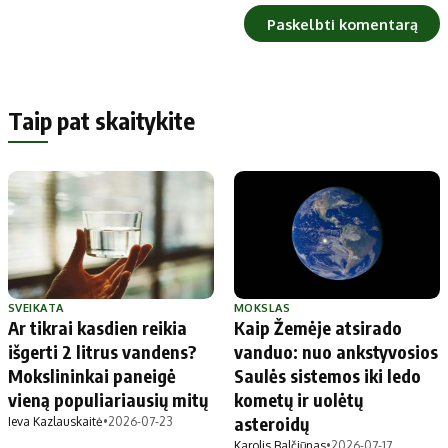
Taip pat skaitykite
SVEIKATA
MOKSLAS
Ar tikrai kasdien reikia
Kaip Žemėje atsirado
išgerti 2 litrus vandens?
vanduo: nuo ankstyvosios
Mokslininkai paneigė
Saulės sistemos iki ledo
vieną populiariausių mitų
kometų ir uolėtų
asteroidų
Ieva Kazlauskaitė
•
2026-07-23
Karolis Balčiūnas
•
2026-07-17