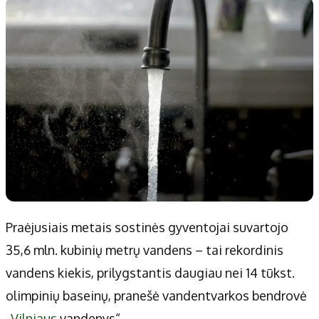
Patarimai
Indėlių palūkanos
Dirbtinis intelektas
Dienos naujienos
Gineso rekordai
Ekonomikos naujienos
Didžiosios savivaldybės
Kitos savivaldybės
Vilniaus miesto
Druskininkų
Kauno miesto
Utenos rajono
Klaipėdos miesto
Jonavos rajono
Panevėžio miesto
Vilkaviškio rajono
Šiaulių miesto
Tauragės rajono
Praėjusiais metais sostinės gyventojai suvartojo
Alytaus miesto
Palangos miesto
35,6 mln. kubinių metrų vandens – tai rekordinis
Marijampolės
Prienų rajono
vandens kiekis, prilygstantis daugiau nei 14 tūkst.
olimpinių baseinų, pranešė vandentvarkos bendrovė
Redakcija
„
Vilniaus
vandenys“.