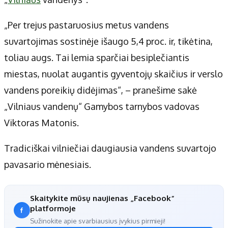
Apie mus
Autoriai
„Per trejus pastaruosius metus vandens
Kontaktai
suvartojimas sostinėje išaugo 5,4 proc. ir, tikėtina,
Privatumo politika
toliau augs. Tai lemia sparčiai besiplečiantis
Redakcijos politika
miestas, nuolat augantis gyventojų skaičius ir verslo
Receptai
vandens poreikių didėjimas“, – pranešime sakė
„Vilniaus vandenų“ Gamybos tarnybos vadovas
Viktoras Matonis.
Tradiciškai vilniečiai daugiausia vandens suvartojo
pavasario mėnesiais.
Skaitykite mūsų naujienas „Facebook“
platformoje
Sužinokite apie svarbiausius įvykius pirmieji!