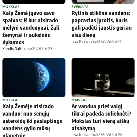
MOKSLAS
SVEIKATA
Kaip Žemė įgavo savo
Rytinis stiklinė vandens:
spalvas: iš kur atsirado
paprastas įprotis, kuris
mėlyni vandenynai, žali
gali padėti jaustis geriau
žemynai ir auksinės
visą dieną
dykumos
Ieva Kazlauskaitė
•
2026-06-16
Karolis Balčiūnas
•
2026-06-23
MOKSLAS
MAISTAS
Kaip Žemėje atsirado
Ar vanduo prieš valgį
vanduo: nuo senųjų
tikrai padeda sulieknėti?
asteroidų iki paslaptingo
Mokslas turi vieną aiškų
vandens gylio mūsų
atsakymą
planetoje
Ieva Kazlauskaitė
•
2026-04-28