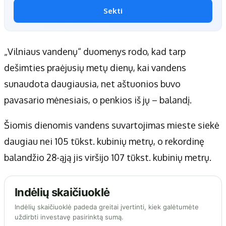
Sekti
„Vilniaus vandenų“ duomenys rodo, kad tarp
dešimties praėjusių metų dienų, kai vandens
sunaudota daugiausia, net aštuonios buvo
pavasario mėnesiais, o penkios iš jų – balandį.
Šiomis dienomis vandens suvartojimas mieste siekė
daugiau nei 105 tūkst. kubinių metrų, o rekordinę
balandžio 28-ąją jis viršijo 107 tūkst. kubinių metrų.