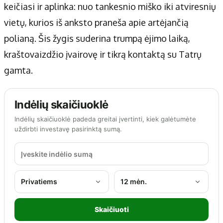
keičiasi ir aplinka: nuo tankesnio miško iki atviresnių
vietų, kurios iš anksto praneša apie artėjančią
polianą. Šis žygis suderina trumpą ėjimo laiką,
kraštovaizdžio įvairovę ir tikrą kontaktą su Tatrų
gamta.