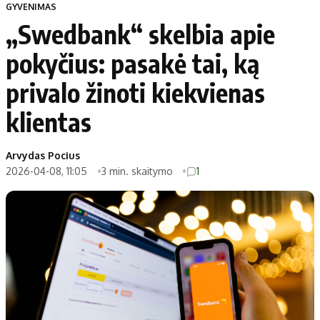
GYVENIMAS
„Swedbank“ skelbia apie
pokyčius: pasakė tai, ką
privalo žinoti kiekvienas
klientas
Arvydas Pocius
2026-04-08, 11:05
3 min. skaitymo
1