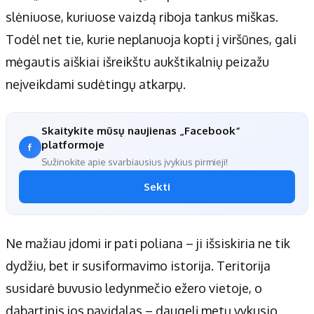
slėniuose, kuriuose vaizdą riboja tankus miškas.
Todėl net tie, kurie neplanuoja kopti į viršūnes, gali
mėgautis aiškiai išreikštu aukštikalnių peizažu
neįveikdami sudėtingų atkarpų.
Skaitykite mūsų naujienas „Facebook“
platformoje
Sužinokite apie svarbiausius įvykius pirmieji!
Sekti
Ne mažiau įdomi ir pati poliana – ji išsiskiria ne tik
dydžiu, bet ir susiformavimo istorija. Teritorija
susidarė buvusio ledynmečio ežero vietoje, o
dabartinis jos pavidalas – daugelį metų vykusio