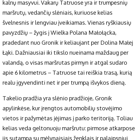
Apie mus
kalnų masyvui. Vakarų Tatruose yra ir trumpesnių
Autoriai
maršrutų, vedančių slėniais, kuriuose kelias
Kontaktai
švelnesnis ir lengviau įveikiamas. Vienas ryškiausių
Privatumo politika
pavyzdžių – žygis į Wielka Polana Małołącka,
Redakcijos politika
pradedant nuo Gronik ir keliaujant per Dolina Małej
Receptai
Łąki. Dažniausiai iki tikslo nueinama maždaug per
valandą, o visas maršrutas pirmyn ir atgal sudaro
apie 6 kilometrus – Tatruose tai reiškia trasą, kurią
realu įgyvendinti net ir per trumpą išvykos dieną.
Takelio pradžia yra slėnio pradžioje, Gronik
apylinkėse, kur įrengtos automobilių stovėjimo
vietos ir pažymėtas įėjimas į parko teritoriją. Toliau
kelias veda geltonuoju maršrutu: pirmose atkarpose
jis sutampa su mėlynaisiais ženklais ir palaipsniui