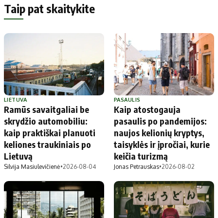
Taip pat skaitykite
LIETUVA
PASAULIS
Ramūs savaitgaliai be
Kaip atostogauja
skrydžio automobiliu:
pasaulis po pandemijos:
kaip praktiškai planuoti
naujos kelionių kryptys,
keliones traukiniais po
taisyklės ir įpročiai, kurie
Lietuvą
keičia turizmą
Silvija Masiulevičienė
•
2026-08-04
Jonas Petrauskas
•
2026-08-02