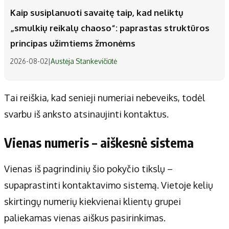
Kaip susiplanuoti savaitę taip, kad neliktų
„smulkių reikalų chaoso“: paprastas struktūros
principas užimtiems žmonėms
2026-08-02
|
Austėja Stankevičiūtė
Tai reiškia, kad senieji numeriai nebeveiks, todėl
svarbu iš anksto atsinaujinti kontaktus.
Vienas numeris – aiškesnė sistema
Vienas iš pagrindinių šio pokyčio tikslų –
supaprastinti kontaktavimo sistemą. Vietoje kelių
skirtingų numerių kiekvienai klientų grupei
paliekamas vienas aiškus pasirinkimas.