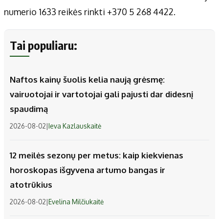
numerio 1633 reikės rinkti +370 5 268 4422.
Tai populiaru:
Naftos kainų šuolis kelia naują grėsmę:
vairuotojai ir vartotojai gali pajusti dar didesnį
spaudimą
2026-08-02
|
Ieva Kazlauskaitė
12 meilės sezonų per metus: kaip kiekvienas
horoskopas išgyvena artumo bangas ir
atotrūkius
2026-08-02
|
Evelina Milčiukaitė