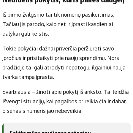
Iš pirmo žvilgsnio tai tik numerių pasikeitimas.
Tačiau jis parodo, kaip net ir įprasti kasdieniai
dalykai gali keistis.
Tokie pokyčiai dažnai priverčia peržiūrėti savo
įpročius ir prisitaikyti prie naujų sprendimų. Nors
pradžioje tai gali atrodyti nepatogu, ilgainiui nauja
tvarka tampa įprasta.
Svarbiausia – žinoti apie pokytį iš anksto. Tai leidžia
išvengti situacijų, kai pagalbos prireikia čia ir dabar,
o senasis numeris jau nebeveikia.
Sekite mūsų naujienas patogiau