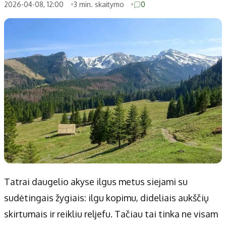
Patarimai
Indėlių palūkanos
2026-04-08, 12:00
3 min. skaitymo
0
Dirbtinis intelektas
Dienos naujienos
Gineso rekordai
Ekonomikos naujienos
Didžiosios savivaldybės
Kitos savivaldybės
Vilniaus miesto
Druskininkų
Kauno miesto
Utenos rajono
Klaipėdos miesto
Jonavos rajono
Panevėžio miesto
Vilkaviškio rajono
Šiaulių miesto
Tauragės rajono
Alytaus miesto
Palangos miesto
Marijampolės
Prienų rajono
Tatrai daugelio akyse ilgus metus siejami su
sudėtingais žygiais: ilgu kopimu, dideliais aukščių
Redakcija
skirtumais ir reikliu reljefu. Tačiau tai tinka ne visam