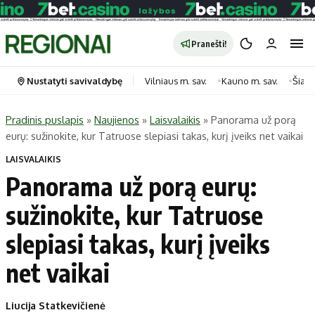
Pranešti!
Nustatyti savivaldybę
Vilniaus m. sav.
Kauno m. sav.
Šiauli
Pradinis puslapis
»
Naujienos
»
Laisvalaikis
»
Panorama už porą
eurų: sužinokite, kur Tatruose slepiasi takas, kurį įveiks net vaikai
Portalas
Kategorijos
LAISVALAIKIS
Pradinis puslapis
Transportas
Panorama už porą eurų:
Savivaldybės
Gyvenimas
sužinokite, kur Tatruose
Naujausi
Horoskopai
Regionai
Laisvalaikis
slepiasi takas, kurį įveiks
Lietuva
Maistas
net vaikai
Pasaulis
Sveikata
Politika
Technologijos
Liucija Statkevičienė