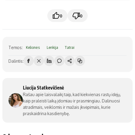
0
0
Temos:
Kelionės
Lenkija
Tatrai
Dalintis:
Liucija Statkevičienė
Rašau apie laisvalaikį taip, kad kiekvienas rastų idėjų,
kaip praleisti laiką įdomiau ir prasmingiau. Dalinuosi
atradimais, veiklomis ir mažais įkvėpimais, kurie
praskaidrina kasdienybę.