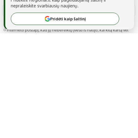
nepraleiskite svarbiausių naujienų.
Pridėti kaip šaltinį
Noriu savo interneto naršyklėje išsaugoti vardą, el. pašto adresą ir
interneto puslapį, kad jų nebereiktų įvesti iš naujo, kai kitą kartą vėl
norėsiu parašyti komentarą.
I’m a Robot
2026-04-11
I
Skrudzai ir lupikai. Gaila moketi uz trumpa numeri o ne
del patogumo
3
0
Atsakyti