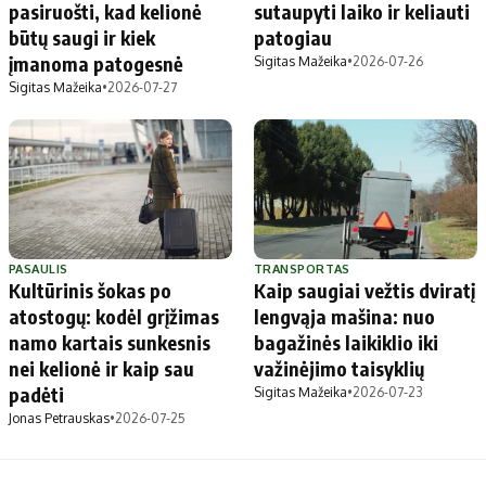
pasiruošti, kad kelionė
sutaupyti laiko ir keliauti
būtų saugi ir kiek
patogiau
įmanoma patogesnė
Sigitas Mažeika
•
2026-07-26
Sigitas Mažeika
•
2026-07-27
PASAULIS
TRANSPORTAS
Kultūrinis šokas po
Kaip saugiai vežtis dviratį
atostogų: kodėl grįžimas
lengvąja mašina: nuo
namo kartais sunkesnis
bagažinės laikiklio iki
nei kelionė ir kaip sau
važinėjimo taisyklių
padėti
Sigitas Mažeika
•
2026-07-23
Jonas Petrauskas
•
2026-07-25