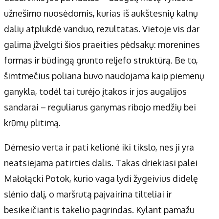
užnešimo nuosėdomis, kurias iš aukštesnių kalnų
dalių atplukdė vanduo, rezultatas. Vietoje vis dar
galima įžvelgti šios praeities pėdsakų: morenines
formas ir būdingą grunto reljefo struktūrą. Be to,
šimtmečius poliana buvo naudojama kaip piemenų
ganykla, todėl tai turėjo įtakos ir jos augalijos
sandarai – reguliarus ganymas ribojo medžių bei
krūmų plitimą.
Dėmesio verta ir pati kelionė iki tikslo, nes ji yra
neatsiejama patirties dalis. Takas driekiasi palei
Małołącki Potok, kurio vaga lydi žygeivius didelę
slėnio dalį, o maršrutą paįvairina tilteliai ir
besikeičiantis takelio pagrindas. Kylant pamažu