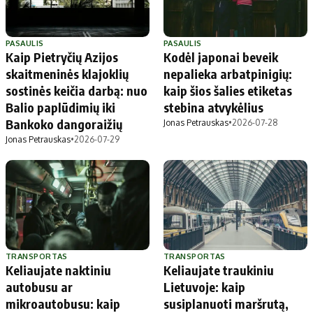
PASAULIS
PASAULIS
Kaip Pietryčių Azijos
Kodėl japonai beveik
skaitmeninės klajoklių
nepalieka arbatpinigių:
sostinės keičia darbą: nuo
kaip šios šalies etiketas
Balio paplūdimių iki
stebina atvykėlius
Bankoko dangoraižių
Jonas Petrauskas
•
2026-07-28
Jonas Petrauskas
•
2026-07-29
TRANSPORTAS
TRANSPORTAS
Keliaujate naktiniu
Keliaujate traukiniu
autobusu ar
Lietuvoje: kaip
mikroautobusu: kaip
susiplanuoti maršrutą,