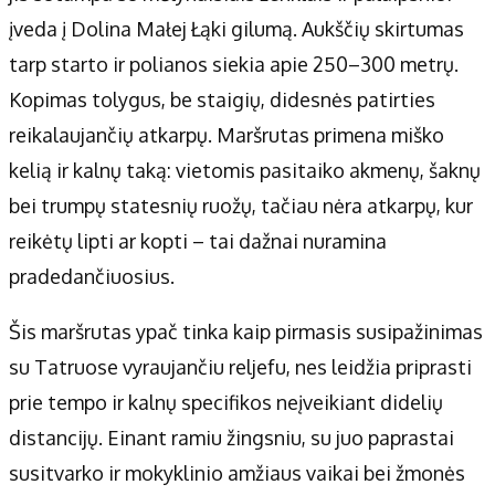
įveda į Dolina Małej Łąki gilumą. Aukščių skirtumas
tarp starto ir polianos siekia apie 250–300 metrų.
Kopimas tolygus, be staigių, didesnės patirties
reikalaujančių atkarpų. Maršrutas primena miško
kelią ir kalnų taką: vietomis pasitaiko akmenų, šaknų
bei trumpų statesnių ruožų, tačiau nėra atkarpų, kur
reikėtų lipti ar kopti – tai dažnai nuramina
pradedančiuosius.
Šis maršrutas ypač tinka kaip pirmasis susipažinimas
su Tatruose vyraujančiu reljefu, nes leidžia priprasti
prie tempo ir kalnų specifikos neįveikiant didelių
distancijų. Einant ramiu žingsniu, su juo paprastai
susitvarko ir mokyklinio amžiaus vaikai bei žmonės