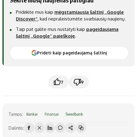
Pridėkite mus kaip
mėgstamiausią šaltinį „Google
Discover“
, kad nepraleistumėte svarbiausių naujienų.
Taip pat galite mus nustatyti kaip
pageidaujamą
šaltinį „Google“ paieškoje
.
Pridėti kaip pageidaujamą šaltinį
7
9
Temos:
Bankai
Finansai
Swedbank
Dalintis: