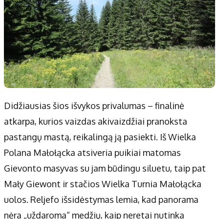
Didžiausias šios išvykos privalumas – finalinė
atkarpa, kurios vaizdas akivaizdžiai pranoksta
pastangų mastą, reikalingą ją pasiekti. Iš Wielka
Polana Małołącka atsiveria puikiai matomas
Gievonto masyvas su jam būdingu siluetu, taip pat
Mały Giewont ir stačios Wielka Turnia Małołącka
uolos. Reljefo išsidėstymas lemia, kad panorama
nėra „uždaroma“ medžių, kaip neretai nutinka