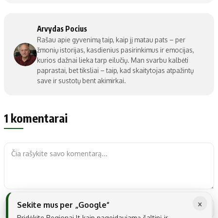
Arvydas Pocius
Rašau apie gyvenimą taip, kaip jį matau pats – per
žmonių istorijas, kasdienius pasirinkimus ir emocijas,
kurios dažnai lieka tarp eilučių. Man svarbu kalbėti
paprastai, bet tiksliai – taip, kad skaitytojas atpažintų
save ir sustotų bent akimirkai.
1 komentarai
×
Sekite mus per „Google“
Pridėkite Regionai.lt kaip pageidaujamą šaltinį ir