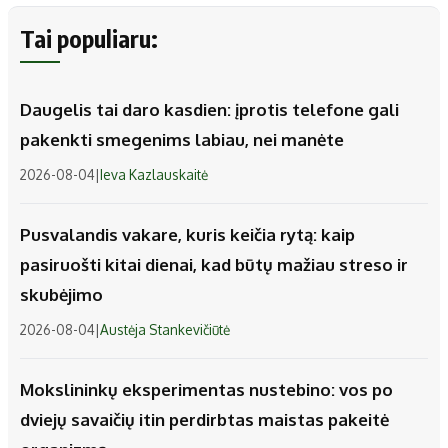
Tai populiaru:
Daugelis tai daro kasdien: įprotis telefone gali
pakenkti smegenims labiau, nei manėte
2026-08-04
|
Ieva Kazlauskaitė
Pusvalandis vakare, kuris keičia rytą: kaip
pasiruošti kitai dienai, kad būtų mažiau streso ir
skubėjimo
2026-08-04
|
Austėja Stankevičiūtė
Mokslininkų eksperimentas nustebino: vos po
dviejų savaičių itin perdirbtas maistas pakeitė