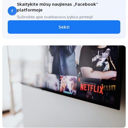
Skaitykite mūsų naujienas „Facebook“
platformoje
Sužinokite apie svarbiausius įvykius pirmieji!
Sekti