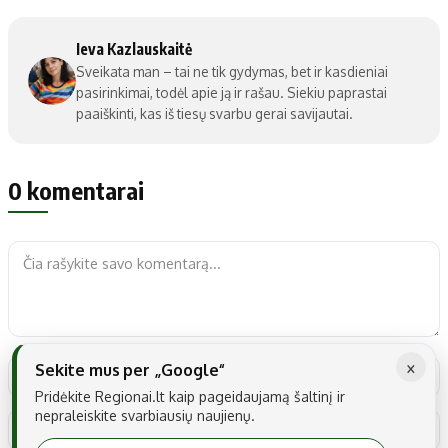
Ieva Kazlauskaitė
Sveikata man – tai ne tik gydymas, bet ir kasdieniai
pasirinkimai, todėl apie ją ir rašau. Siekiu paprastai
paaiškinti, kas iš tiesų svarbu gerai savijautai.
0 komentarai
×
Sekite mus per „Google“
Pridėkite Regionai.lt kaip pageidaujamą šaltinį ir
nepraleiskite svarbiausių naujienų.