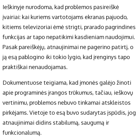
Ieškinyje nurodoma, kad problemos pasireiškė
įvairiai: kai kuriems vartotojams ekranas pajuodo,
kitiems televizoriai ėmė strigti, prarado pagrindines
funkcijas ar tapo nepatikimi kasdieniam naudojimui.
Pasak pareiškėjų, atnaujinimai ne pagerino patirtį, o
ją esą pablogino iki tokio lygio, kad įrenginys tapo
praktiškai nenaudojamas.
Dokumentuose teigiama, kad įmonės galėjo žinoti
apie programinės įrangos trūkumus, tačiau, ieškovų
vertinimu, problemos nebuvo tinkamai atskleistos
pirkėjams. Vietoje to esą buvo sudarytas įspūdis, jog
atnaujinimai didins stabilumą, saugumą ir
funkcionalumą.