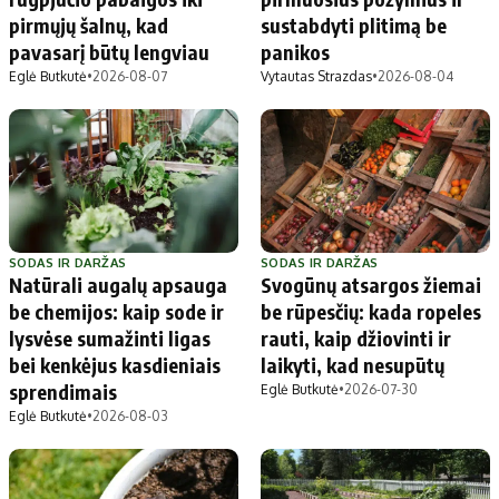
pirmųjų šalnų, kad
sustabdyti plitimą be
pavasarį būtų lengviau
panikos
Eglė Butkutė
•
2026-08-07
Vytautas Strazdas
•
2026-08-04
SODAS IR DARŽAS
SODAS IR DARŽAS
Natūrali augalų apsauga
Svogūnų atsargos žiemai
be chemijos: kaip sode ir
be rūpesčių: kada ropeles
lysvėse sumažinti ligas
rauti, kaip džiovinti ir
bei kenkėjus kasdieniais
laikyti, kad nesupūtų
sprendimais
Eglė Butkutė
•
2026-07-30
Eglė Butkutė
•
2026-08-03