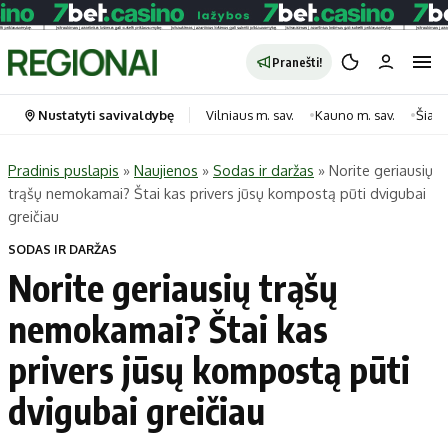
Pranešti!
Nustatyti savivaldybę
Vilniaus m. sav.
Kauno m. sav.
Šiauli
Pradinis puslapis
»
Naujienos
»
Sodas ir daržas
»
Norite geriausių
trąšų nemokamai? Štai kas privers jūsų kompostą pūti dvigubai
Portalas
Kategorijos
greičiau
Pradinis puslapis
Transportas
SODAS IR DARŽAS
Savivaldybės
Gyvenimas
Norite geriausių trąšų
Naujausi
Horoskopai
nemokamai? Štai kas
Regionai
Laisvalaikis
privers jūsų kompostą pūti
Lietuva
Maistas
Pasaulis
Sveikata
dvigubai greičiau
Politika
Technologijos