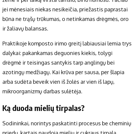
Apie mus
jei mėnesiais niekas nesikeičia, priežastis paprastai
Autoriai
būna ne trąšų trūkumas, o netinkamas drėgmės, oro
Kontaktai
ir žaliavų balansas.
Privatumo politika
Redakcijos politika
Praktikoje komposto irimo greitį labiausiai lemia trys
Receptai
dalykai: pakankamas deguonies kiekis, tolygi
drėgmė ir teisingas santykis tarp anglingų bei
azotingų medžiagų. Kai krūva per sausa, per šlapia
arba sudėta beveik vien iš žolės ar vien iš lapų,
mikroorganizmų darbas sulėtėja.
Ką duoda mielių tirpalas?
Sodininkai, norintys paskatinti procesus be cheminių
priedų, kartais naudoja mielių ir cukraus tirpalą.