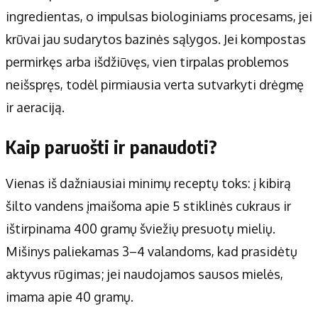
ingredientas, o impulsas biologiniams procesams, jei
krūvai jau sudarytos bazinės sąlygos. Jei kompostas
permirkęs arba išdžiūvęs, vien tirpalas problemos
neišspręs, todėl pirmiausia verta sutvarkyti drėgmę
ir aeraciją.
Kaip paruošti ir panaudoti?
Vienas iš dažniausiai minimų receptų toks: į kibirą
šilto vandens įmaišoma apie 5 stiklinės cukraus ir
ištirpinama 400 gramų šviežių presuotų mielių.
Mišinys paliekamas 3–4 valandoms, kad prasidėtų
aktyvus rūgimas; jei naudojamos sausos mielės,
imama apie 40 gramų.