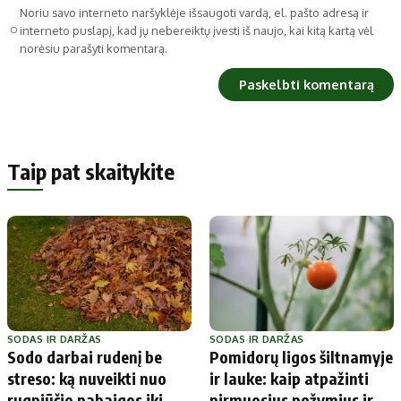
Noriu savo interneto naršyklėje išsaugoti vardą, el. pašto adresą ir
interneto puslapį, kad jų nebereiktų įvesti iš naujo, kai kitą kartą vėl
norėsiu parašyti komentarą.
Taip pat skaitykite
SODAS IR DARŽAS
SODAS IR DARŽAS
Sodo darbai rudenį be
Pomidorų ligos šiltnamyje
streso: ką nuveikti nuo
ir lauke: kaip atpažinti
rugpjūčio pabaigos iki
pirmuosius požymius ir