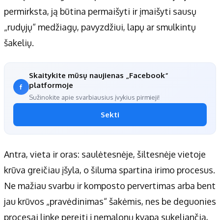
permirksta, ją būtina permaišyti ir įmaišyti sausų
„rudųjų“ medžiagų, pavyzdžiui, lapų ar smulkintų
šakelių.
Skaitykite mūsų naujienas „Facebook“
platformoje
Sužinokite apie svarbiausius įvykius pirmieji!
Sekti
Antra, vieta ir oras: saulėtesnėje, šiltesnėje vietoje
krūva greičiau įšyla, o šiluma spartina irimo procesus.
Ne mažiau svarbu ir komposto pervertimas arba bent
jau krūvos „pravėdinimas“ šakėmis, nes be deguonies
procesai linkę pereiti į nemalonų kvapą sukeliančią,