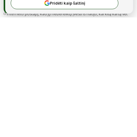
Pridėti kaip šaltinį
Noriu savo interneto naršyklėje išsaugoti vardą, el. pašto adresą ir
interneto puslapį, kad jų nebereiktų įvesti iš naujo, kai kitą kartą vėl
norėsiu parašyti komentarą.
MB Snarskis media
Gedimino g. 22A-14, LT-44319 Kaunas
Tel.: +370 606 17737
El. paštas:
info@regionai.lt
© 2026 Visos teisės saugomos. Kopijuoti be raštiško sutikimo yra