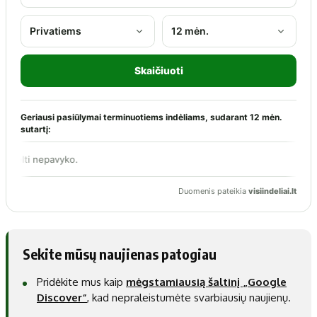
Sekite mūsų naujienas patogiau
Pridėkite mus kaip
mėgstamiausią šaltinį „Google
Discover“
, kad nepraleistumėte svarbiausių naujienų.