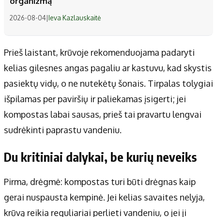
organizmą
2026-08-04
|
Ieva Kazlauskaitė
Prieš laistant, krūvoje rekomenduojama padaryti
kelias gilesnes angas pagaliu ar kastuvu, kad skystis
pasiektų vidų, o ne nutekėtų šonais. Tirpalas tolygiai
išpilamas per paviršių ir paliekamas įsigerti; jei
kompostas labai sausas, prieš tai pravartu lengvai
sudrėkinti paprastu vandeniu.
Du kritiniai dalykai, be kurių neveiks
Pirma, drėgmė: kompostas turi būti drėgnas kaip
gerai nuspausta kempinė. Jei kelias savaites nelyja,
krūvą reikia reguliariai perlieti vandeniu, o jei ji