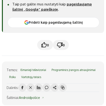
Taip pat galite mus nustatyti kaip
pageidaujamą
šaltinį „Google“ paieškoje
.
Pridėti kaip pageidaujamą šaltinį
0
0
Temos:
Išmanieji televizoriai
Programinės įrangos atnaujinimai
Roku
Vartotojų teisės
Dalintis:
Šaltiniai:
Androidpolice