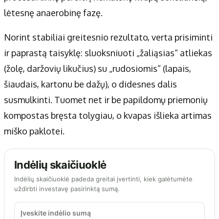
lėtesnę anaerobinę fazę.
Norint stabiliai greitesnio rezultato, verta prisiminti
ir paprastą taisyklę: sluoksniuoti „žaliąsias“ atliekas
(žolę, daržovių likučius) su „rudosiomis“ (lapais,
šiaudais, kartonu be dažų), o didesnes dalis
susmulkinti. Tuomet net ir be papildomų priemonių
kompostas bręsta tolygiau, o kvapas išlieka artimas
miško paklotei.