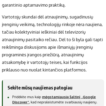
garantinio aptarnavimo praktiką.
Vartotojų skundai dėl atnaujinimų, sugadinusių
įrenginių veikimą, technologijų rinkoje nėra naujiena,
tačiau kolektyviniai ieškiniai dėl televizorių
atnaujinimų pasitaiko rečiau. Dėl to ši byla gali tapti
reikšminga diskusijoms apie išmaniųjų įrenginių
programinės įrangos priežiūrą, atnaujinimų
atsakomybę ir vartotojų teises, kai funkcijos
priklauso nuo nuolat kintančios platformos.
Sekite mūsų naujienas patogiau
Pridėkite mus kaip
mėgstamiausią šaltinį „Google
Discover“
, kad nepraleistumėte svarbiausių naujienų.