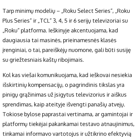
Tarp minimų modelių – „Roku Select Series“, „Roku
Plus Series“ ir „TCL“ 3, 4, 5 ir 6 serijų televizoriai su
„Roku“ platforma. Ieškinyje akcentuojama, kad
daugiausia tai masinės, prieinamesnės klasės
įrenginiai, o tai, pareiškėjų nuomone, gali būti susiję
su griežtesniais kaštų ribojimais.
Kol kas viešai komunikuojama, kad ieškovai nesiekia
išskirtinių kompensacijų, o pagrindinis tikslas yra
pinigų grąžinimas už įsigytus televizorius ir aiškus
sprendimas, kaip ateityje išvengti panašių atvejų.
Tokiose bylose paprastai vertinama, ar gamintojai ir
platformų tiekėjai pakankamai testavo atnaujinimus,
tinkamai informavo vartotojus ir užtikrino efektyvią