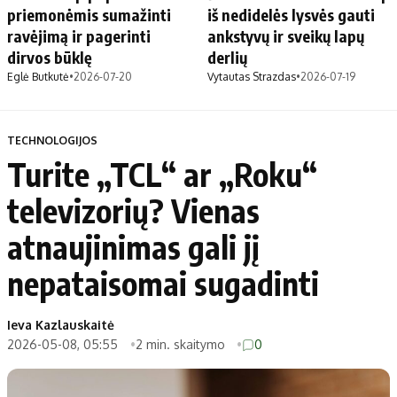
priemonėmis sumažinti
iš nedidelės lysvės gauti
ravėjimą ir pagerinti
ankstyvų ir sveikų lapų
dirvos būklę
derlių
Eglė Butkutė
•
2026-07-20
Vytautas Strazdas
•
2026-07-19
TECHNOLOGIJOS
Turite „TCL“ ar „Roku“
televizorių? Vienas
atnaujinimas gali jį
nepataisomai sugadinti
Ieva Kazlauskaitė
2026-05-08, 05:55
2 min. skaitymo
0