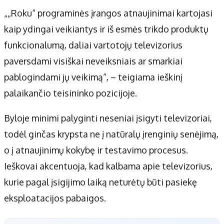
„„Roku“ programinės įrangos atnaujinimai kartojasi
kaip ydingai veikiantys ir iš esmės trikdo produktų
funkcionalumą, daliai vartotojų televizorius
paversdami visiškai neveiksniais ar smarkiai
pablogindami jų veikimą“, – teigiama ieškinį
palaikančio teisininko pozicijoje.
Byloje minimi palyginti neseniai įsigyti televizoriai,
todėl ginčas krypsta ne į natūralų įrenginių senėjimą,
o į atnaujinimų kokybę ir testavimo procesus.
Ieškovai akcentuoja, kad kalbama apie televizorius,
kurie pagal įsigijimo laiką neturėtų būti pasiekę
eksploatacijos pabaigos.