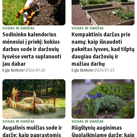
SODAS IR DARŽAS
SODAS IR DARŽAS
Sodininko kalendorius
Kompaktinis daržas prie
mėnesiui į priekį: kokius
namų: kaip išnaudoti
darbus sode ir daržovių
pakeltas lysves, kad tilptų
lysvėse verta suplanuoti
daugiau daržovių ir
jau dabar
mažiau darbų
Eglė Butkutė
•
2026-07-25
Eglė Butkutė
•
2026-07-23
SODAS IR DARŽAS
SODAS IR DARŽAS
Augalinis mulčias sode ir
Rūgštynių auginimas
darže: kaip paprastomis
šiuolaikiniame darže: kaip