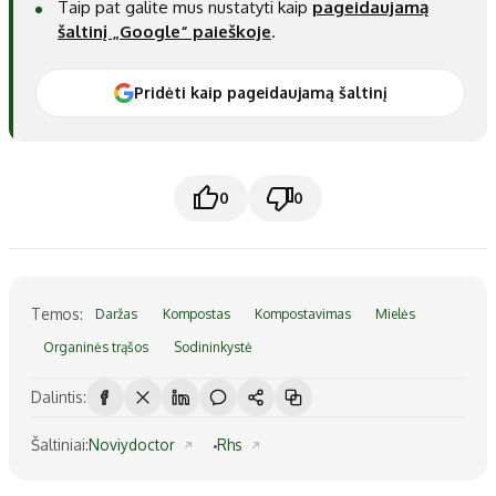
Taip pat galite mus nustatyti kaip
pageidaujamą
šaltinį „Google“ paieškoje
.
Pridėti kaip pageidaujamą šaltinį
0
0
Temos:
Daržas
Kompostas
Kompostavimas
Mielės
Organinės trąšos
Sodininkystė
Dalintis:
Šaltiniai:
Noviydoctor
Rhs