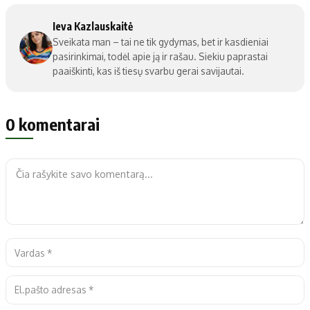
Ieva Kazlauskaitė
Sveikata man – tai ne tik gydymas, bet ir kasdieniai
pasirinkimai, todėl apie ją ir rašau. Siekiu paprastai
paaiškinti, kas iš tiesų svarbu gerai savijautai.
0 komentarai