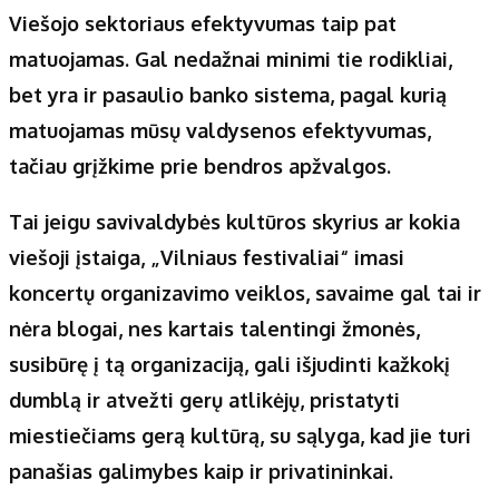
Viešojo sektoriaus efektyvumas taip pat
matuojamas. Gal nedažnai minimi tie rodikliai,
bet yra ir pasaulio banko sistema, pagal kurią
matuojamas mūsų valdysenos efektyvumas,
tačiau grįžkime prie bendros apžvalgos.
Tai jeigu savivaldybės kultūros skyrius ar kokia
viešoji įstaiga, „Vilniaus festivaliai“ imasi
koncertų organizavimo veiklos, savaime gal tai ir
nėra blogai, nes kartais talentingi žmonės,
susibūrę į tą organizaciją, gali išjudinti kažkokį
dumblą ir atvežti gerų atlikėjų, pristatyti
miestiečiams gerą kultūrą, su sąlyga, kad jie turi
panašias galimybes kaip ir privatininkai.