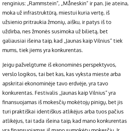
renginius: „Rammstein“, „Måneskin“ ir pan. Jie ateina,
moka už infrastruktūrą, miestui kuria vertę, iš
užsienio pritraukia žmonių, aišku, ir patys iš to
uždirba, nes žmonės susimoka už bilietą, bet
galiausiai išeina taip, kad „Jaunas kaip Vilnius“ tiek
mums, tiek jiems yra konkurentas.
Jeigu pažvelgtume iš ekonominės perspektyvos,
verslo logikos, tai bet kas, kas vyksta mieste arba
apskritai ekonominėje tavo erdvėje, yra tavo
konkurentas. Festivalis „Jaunas kaip Vilnius“ yra
finansuojamas iš mokesčių mokėtojų pinigų, bet jis
turi praktiškai identiškus atlikėjus arba tuos pačius
atlikėjus, tai tada išeina taip, kad mano konkurentas
yra finansuojamas iš mano sumokėtų mokesčių. Ir