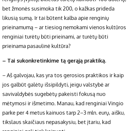
bet žmonės susimoka tik 200, o kažkas prideda
likusią sumą. Ir tai būtent kalba apie renginių
prieinamumą – ar tiesiog nemokami vienos kultūros
renginiai turėtų būti prieinami, ar turėtų būti
prieinama pasaulinė kultūra?
– Tai sukonkretinkime tą gerąją praktiką.
– Aš galvojau, kas yra tos gerosios praktikos ir kaip
jos galbūt galėtų išsipildyti, jeigu valstybė ar
savivaldybės sugebėtų pakeisti fokusą nuo
mėtymosi ir išmetimo. Manau, kad renginiai Vingio
parke per 4 metus kainuos tarp 2–3 mln. eurų, aišku,
tikslaus skaičiaus nepasakysiu, bet įtariu, kad