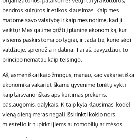
organizatorius, palaikome? Vėlgi tai yra kultūros,
bendros kultūros ir etikos klausimas. Kaip mes
matome savo valstybę ir kaip mes norime, kad ji
veiktų? Mes galime grįžti į planinę ekonomiką, kur
visiems paskirstoma po lygiai, ir tada tie, kurie sėdi
valdžioje, sprendžia ir dalina. Tai aš, pavyzdžiui, to
principo nematau kaip teisingo.
Aš, asmeniškai kaip žmogus, manau, kad vakarietiška
ekonomika vakarietiškame gyvenime turėtų vykti
kaip laisvanoriškas apsikeitimas prekėms,
paslaugomis, dalykais. Kitaip kyla klausimas, kodėl
vieną dieną meras negali išsirinkti kokio nors
miestelio ir nupirkti jiems automobilių ar mėsos.