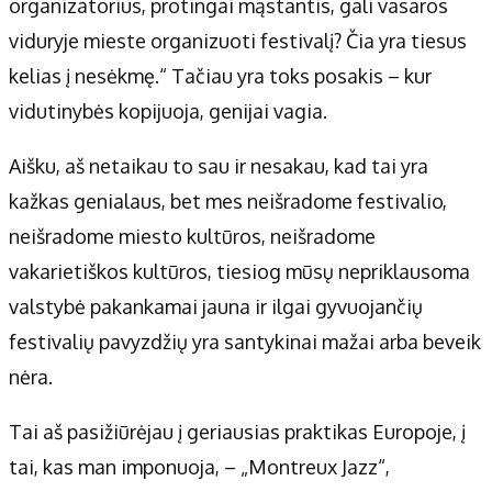
organizatorius, protingai mąstantis, gali vasaros
viduryje mieste organizuoti festivalį? Čia yra tiesus
kelias į nesėkmę.“ Tačiau yra toks posakis – kur
vidutinybės kopijuoja, genijai vagia.
Aišku, aš netaikau to sau ir nesakau, kad tai yra
kažkas genialaus, bet mes neišradome festivalio,
neišradome miesto kultūros, neišradome
vakarietiškos kultūros, tiesiog mūsų nepriklausoma
valstybė pakankamai jauna ir ilgai gyvuojančių
festivalių pavyzdžių yra santykinai mažai arba beveik
nėra.
Tai aš pasižiūrėjau į geriausias praktikas Europoje, į
tai, kas man imponuoja, – „Montreux Jazz“,