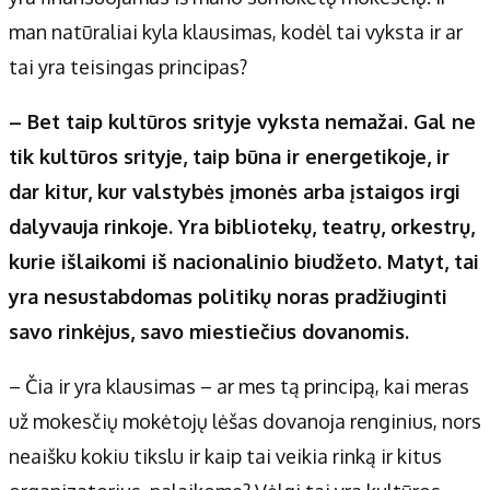
man natūraliai kyla klausimas, kodėl tai vyksta ir ar
tai yra teisingas principas?
– Bet taip kultūros srityje vyksta nemažai. Gal ne
tik kultūros srityje, taip būna ir energetikoje, ir
dar kitur, kur valstybės įmonės arba įstaigos irgi
dalyvauja rinkoje. Yra bibliotekų, teatrų, orkestrų,
kurie išlaikomi iš nacionalinio biudžeto. Matyt, tai
yra nesustabdomas politikų noras pradžiuginti
savo rinkėjus, savo miestiečius dovanomis.
– Čia ir yra klausimas – ar mes tą principą, kai meras
už mokesčių mokėtojų lėšas dovanoja renginius, nors
neaišku kokiu tikslu ir kaip tai veikia rinką ir kitus