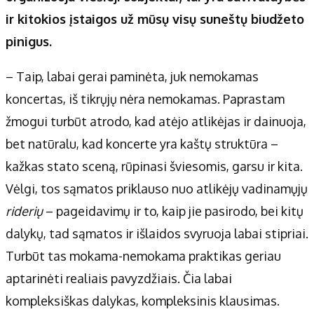
ir kitokios įstaigos už mūsų visų suneštų biudžeto
pinigus.
– Taip, labai gerai paminėta, juk nemokamas
koncertas, iš tikrųjų nėra nemokamas. Paprastam
žmogui turbūt atrodo, kad atėjo atlikėjas ir dainuoja,
bet natūralu, kad koncerte yra kaštų struktūra –
kažkas stato sceną, rūpinasi šviesomis, garsu ir kita.
Vėlgi, tos sąmatos priklauso nuo atlikėjų vadinamųjų
riderių
– pageidavimų ir to, kaip jie pasirodo, bei kitų
dalykų, tad sąmatos ir išlaidos svyruoja labai stipriai.
Turbūt tas mokama-nemokama praktikas geriau
aptarinėti realiais pavyzdžiais. Čia labai
kompleksiškas dalykas, kompleksinis klausimas.