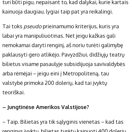
turi būti pigu, nepaisant to, kad dalykai, kurie kartais
kainuoja daugiau, lygiai taip pat yra reikalingi.
Tai toks
pseudo
prieinamumo kriterijus, kuris yra
labai yra manipuliuotinas. Net jeigu kažkas gali
nemokamai daryti renginį, aš noriu turėti galimybę
paklausyti gero atlikėjo. Pavyzdžiui, didžiųjų teatrų
bilietus visame pasaulyje subsidijuoja savivaldybės
arba rėmėjai – jeigu eini į Metropoliteną, tau
valstybė primoka 200 dolerių, kad tai įvyktų
teoriškai.
– Jungtinėse Amerikos Valstijose?
– Taip. Bilietas yra tik sąlyginis vienetas – kad tas
renginys įvyktų, bilietas turėtų kainuoti 400 dolerių,