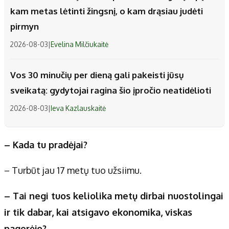
kam metas lėtinti žingsnį, o kam drąsiau judėti
pirmyn
2026-08-03
|
Evelina Milčiukaitė
Vos 30 minučių per dieną gali pakeisti jūsų
sveikatą: gydytojai ragina šio įpročio neatidėlioti
2026-08-03
|
Ieva Kazlauskaitė
– Kada tu pradėjai?
– Turbūt jau 17 metų tuo užsiimu.
– Tai negi tuos keliolika metų dirbai nuostolingai
ir tik dabar, kai atsigavo ekonomika, viskas
pagerėjo?