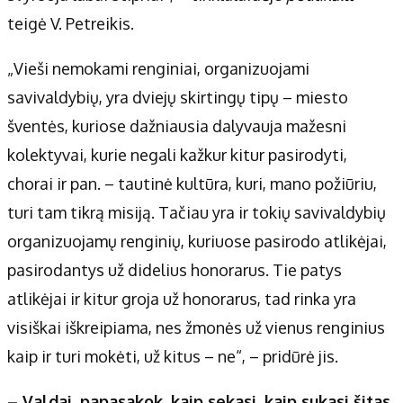
teigė V. Petreikis.
„Vieši nemokami renginiai, organizuojami
savivaldybių, yra dviejų skirtingų tipų – miesto
šventės, kuriose dažniausia dalyvauja mažesni
kolektyvai, kurie negali kažkur kitur pasirodyti,
chorai ir pan. – tautinė kultūra, kuri, mano požiūriu,
turi tam tikrą misiją. Tačiau yra ir tokių savivaldybių
organizuojamų renginių, kuriuose pasirodo atlikėjai,
pasirodantys už didelius honorarus. Tie patys
atlikėjai ir kitur groja už honorarus, tad rinka yra
visiškai iškreipiama, nes žmonės už vienus renginius
kaip ir turi mokėti, už kitus – ne“, – pridūrė jis.
– Valdai, papasakok, kaip sekasi, kaip sukasi šitas