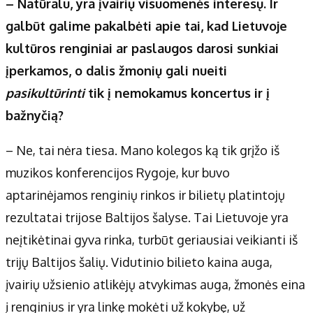
– Natūralu, yra įvairių visuomenės interesų. Ir
galbūt galime pakalbėti apie tai, kad Lietuvoje
kultūros renginiai ar paslaugos darosi sunkiai
įperkamos, o dalis žmonių gali nueiti
pasikultūrinti
tik į nemokamus koncertus ir į
bažnyčią?
– Ne, tai nėra tiesa. Mano kolegos ką tik grįžo iš
muzikos konferencijos Rygoje, kur buvo
aptarinėjamos renginių rinkos ir bilietų platintojų
rezultatai trijose Baltijos šalyse. Tai Lietuvoje yra
neįtikėtinai gyva rinka, turbūt geriausiai veikianti iš
trijų Baltijos šalių. Vidutinio bilieto kaina auga,
įvairių užsienio atlikėjų atvykimas auga, žmonės eina
į renginius ir yra linkę mokėti už kokybę, už