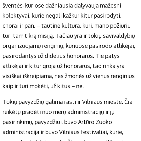
šventės, kuriose dažniausia dalyvauja mažesni
kolektyvai, kurie negali kažkur kitur pasirodyti,
chorai ir pan. – tautinė kultūra, kuri, mano požiūriu,
turi tam tikrą misiją. Tačiau yra ir tokių savivaldybių
organizuojamų renginių, kuriuose pasirodo atlikėjai,
pasirodantys už didelius honorarus. Tie patys
atlikėjai ir kitur groja už honorarus, tad rinka yra
visiškai iškreipiama, nes žmonės už vienus renginius
kaip ir turi mokėti, už kitus – ne.
Tokių pavyzdžių galima rasti ir Vilniaus mieste. Čia
reikėtų pradėti nuo merų administracijų ir jų
pasirinkimų, pavyzdžiui, buvo Artūro Zuoko
administracija ir buvo Vilniaus festivaliai, kurie,