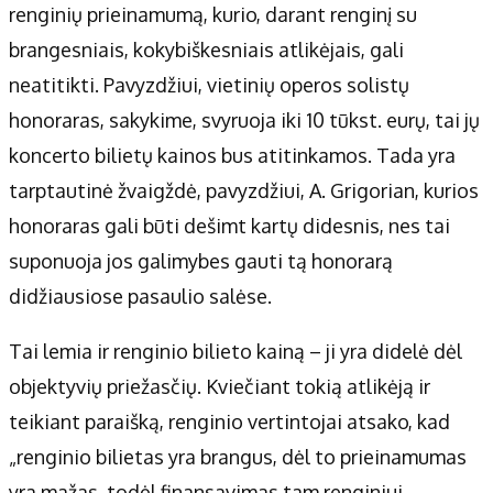
renginių prieinamumą, kurio, darant renginį su
brangesniais, kokybiškesniais atlikėjais, gali
neatitikti. Pavyzdžiui, vietinių operos solistų
honoraras, sakykime, svyruoja iki 10 tūkst. eurų, tai jų
koncerto bilietų kainos bus atitinkamos. Tada yra
tarptautinė žvaigždė, pavyzdžiui, A. Grigorian, kurios
honoraras gali būti dešimt kartų didesnis, nes tai
suponuoja jos galimybes gauti tą honorarą
didžiausiose pasaulio salėse.
Tai lemia ir renginio bilieto kainą – ji yra didelė dėl
objektyvių priežasčių. Kviečiant tokią atlikėją ir
teikiant paraišką, renginio vertintojai atsako, kad
„renginio bilietas yra brangus, dėl to prieinamumas
yra mažas, todėl finansavimas tam renginiui