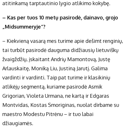
atitinkamą tarptautinio lygio atlikimo kokybę.
– Kas per tuos 10 metų pasirodė, dainavo, grojo
„Midsummeryje“?
– Kiekvieną vasarą mes turime apie dešimt renginių,
tai turbūt pasirodė dauguma didžiausių lietuviškų
žvaigždžių, įskaitant Andrių Mamontovą, Justę
Arlauskaitę, Moniką Liu, Justiną Jarutį. Galima
vardinti ir vardinti. Taip pat turime ir klasikinių
atlikėjų segmentą, kuriame pasirodė Asmik
Grigorian, Violeta Urmana, ne kartą ir Edgaras
Montvidas, Kostas Smoriginas, nuolat dirbame su
maestro Modestu Pitrėnu – ir tuo labai
džiaugiamės.