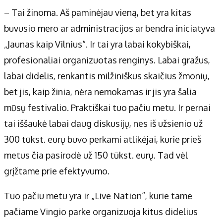
– Tai žinoma. Aš paminėjau vieną, bet yra kitas
buvusio mero ar administracijos ar bendra iniciatyva
„Jaunas kaip Vilnius“. Ir tai yra labai kokybiškai,
profesionaliai organizuotas renginys. Labai gražus,
labai didelis, renkantis milžiniškus skaičius žmonių,
bet jis, kaip žinia, nėra nemokamas ir jis yra šalia
mūsų festivalio. Praktiškai tuo pačiu metu. Ir pernai
tai iššaukė labai daug diskusijų, nes iš užsienio už
300 tūkst. eurų buvo perkami atlikėjai, kurie prieš
metus čia pasirodė už 150 tūkst. eurų. Tad vėl
grįžtame prie efektyvumo.
Tuo pačiu metu yra ir „Live Nation“, kurie tame
pačiame Vingio parke organizuoja kitus didelius