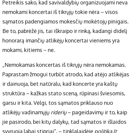
Apie mus
Petreikis sako, kad savivaldybių organizuojami neva
Autoriai
nemokami koncertai iš tikrųjų tokie nėra – visos
Kontaktai
sąmatos padengiamos mokesčių mokėtojų pinigais.
Privatumo politika
Be to, pabrėžė jis, tai iškraipo ir rinką, kadangi didelį
Redakcijos politika
honorarą imančių atlikėjų koncertai vieniems yra
Receptai
mokami, kitiems – ne.
„Nemokamas koncertas iš tikrųjų nėra nemokamas.
Paprastam žmogui turbūt atrodo, kad atėjo atlikėjas
ir dainuoja, bet natūralu, kad koncerte yra kaštų
struktūra – kažkas stato sceną, rūpinasi šviesomis,
garsu ir kita. Vėlgi, tos sąmatos priklauso nuo
atlikėjų vadinamųjų
riderių
– pageidavimų ir to, kaip
jie pasirodo, bei kitų dalykų, tad sąmatos ir išlaidos
svyruoja labai stipriai“, – tinklalaidėje
politika.lt