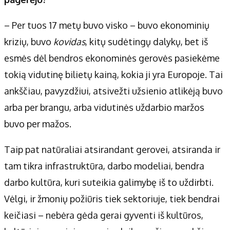
– Per tuos 17 metų buvo visko – buvo ekonominių
krizių, buvo
kovidas
, kitų sudėtingų dalykų, bet iš
esmės dėl bendros ekonominės gerovės pasiekėme
tokią vidutinę bilietų kainą, kokia ji yra Europoje. Tai
ankščiau, pavyzdžiui, atsivežti užsienio atlikėją buvo
arba per brangu, arba vidutinės uždarbio maržos
buvo per mažos.
Taip pat natūraliai atsirandant gerovei, atsiranda ir
tam tikra infrastruktūra, darbo modeliai, bendra
darbo kultūra, kuri suteikia galimybę iš to uždirbti.
Vėlgi, ir žmonių požiūris tiek sektoriuje, tiek bendrai
keičiasi – nebėra gėda gerai gyventi iš kultūros,