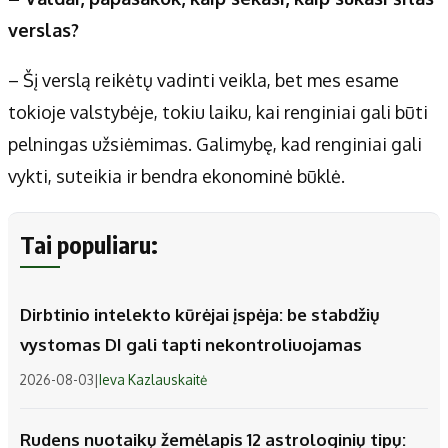
verslas?
– Šį verslą reikėtų vadinti veikla, bet mes esame
tokioje valstybėje, tokiu laiku, kai renginiai gali būti
pelningas užsiėmimas. Galimybę, kad renginiai gali
vykti, suteikia ir bendra ekonominė būklė.
Tai populiaru:
Dirbtinio intelekto kūrėjai įspėja: be stabdžių
vystomas DI gali tapti nekontroliuojamas
2026-08-03
|
Ieva Kazlauskaitė
Rudens nuotaikų žemėlapis 12 astrologinių tipų: