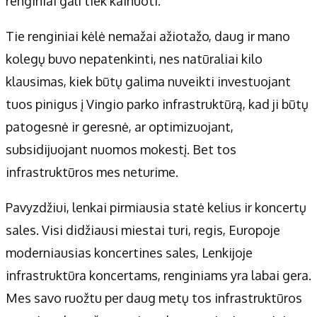
renginiai gali tiek kainuoti.
Tie renginiai kėlė nemažai ažiotažo, daug ir mano
kolegų buvo nepatenkinti, nes natūraliai kilo
klausimas, kiek būtų galima nuveikti investuojant
tuos pinigus į Vingio parko infrastruktūrą, kad ji būtų
patogesnė ir geresnė, ar optimizuojant,
subsidijuojant nuomos mokestį. Bet tos
infrastruktūros mes neturime.
Pavyzdžiui, lenkai pirmiausia statė kelius ir koncertų
sales. Visi didžiausi miestai turi, regis, Europoje
moderniausias koncertines sales, Lenkijoje
infrastruktūra koncertams, renginiams yra labai gera.
Mes savo ruožtu per daug metų tos infrastruktūros