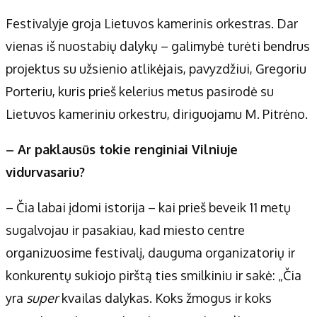
Festivalyje groja Lietuvos kamerinis orkestras. Dar
vienas iš nuostabių dalykų – galimybė turėti bendrus
projektus su užsienio atlikėjais, pavyzdžiui, Gregoriu
Porteriu, kuris prieš kelerius metus pasirodė su
Lietuvos kameriniu orkestru, diriguojamu M. Pitrėno.
– Ar paklausūs tokie renginiai Vilniuje
vidurvasariu?
– Čia labai įdomi istorija – kai prieš beveik 11 metų
sugalvojau ir pasakiau, kad miesto centre
organizuosime festivalį, dauguma organizatorių ir
konkurentų sukiojo pirštą ties smilkiniu ir sakė: „Čia
yra
super
kvailas dalykas. Koks žmogus ir koks