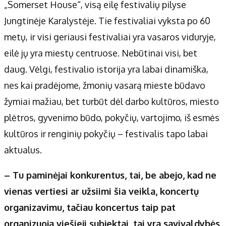
„Somerset House“, visą eilę festivalių pilyse
Jungtinėje Karalystėje. Tie festivaliai vyksta po 60
metų, ir visi geriausi festivaliai yra vasaros viduryje,
eilė jų yra miestų centruose. Nebūtinai visi, bet
daug. Vėlgi, festivalio istorija yra labai dinamiška,
nes kai pradėjome, žmonių vasarą mieste būdavo
žymiai mažiau, bet turbūt dėl darbo kultūros, miesto
plėtros, gyvenimo būdo, pokyčių, vartojimo, iš esmės
kultūros ir renginių pokyčių – festivalis tapo labai
aktualus.
– Tu paminėjai konkurentus, tai, be abejo, kad ne
vienas vertiesi ar užsiimi šia veikla, koncertų
organizavimu, tačiau koncertus taip pat
organizuoja viešieji subjektai, tai yra savivaldybės