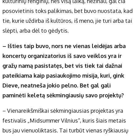
kultūrinių renginių, nes visą laiką, nežinau, gal čia
posovietinis toks palikimas, bet buvo nuostata, kad
tie, kurie uždirba iš kultūros, iš meno, jie turi arba tai
slėpti, arba dėl to gėdytis.
– Išties taip buvo, nors ne vienas leidėjas arba
koncertų organizatorius iš savo veiklos yra ir
gražų namą pasistatęs, bet vis tiek tai dažnai
pateikiama kaip pasiaukojimo misija, kuri, gink
Dieve, neatneša jokio pelno. Bet gal gali
paminėti keletą sėkmingiausių savo projektų?
– Vienareikšmiškai sėkmingiausias projektas yra
festivalis „Midsummer Vilnius“, kuris šiais metais
bus jau vienuoliktasis. Tai turbūt vienas ryškiausių