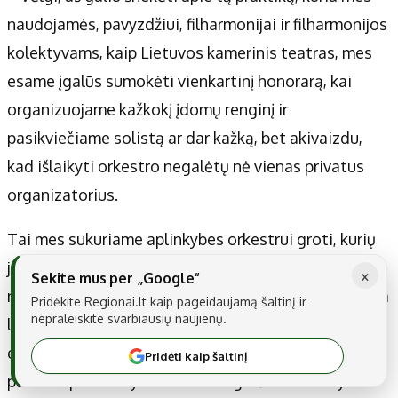
naudojamės, pavyzdžiui, filharmonijai ir filharmonijos
kolektyvams, kaip Lietuvos kamerinis teatras, mes
esame įgalūs sumokėti vienkartinį honorarą, kai
organizuojame kažkokį įdomų renginį ir
pasikviečiame solistą ar dar kažką, bet akivaizdu,
kad išlaikyti orkestro negalėtų nė vienas privatus
organizatorius.
Tai mes sukuriame aplinkybes orkestrui groti, kurių
jie galbūt nesusikurtų patys, o mes niekada
×
Sekite mus per „Google“
negalėtume išlaikyti orkestro. Šitas apsikeitimas yra
Pridėkite Regionai.lt kaip pageidaujamą šaltinį ir
nepraleiskite svarbiausių naujienų.
labai geras. Lygiai taip pat yra su Valdovų rūmų
erdvėmis – festivalis jas nuomoja, nes mes kažkokio
Pridėti kaip šaltinį
pastato pasistatyti niekada negalėtume. Tai yra