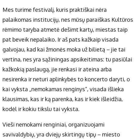
Mes turime festivalį, kuris praktiškai nėra
palaikomas institucijų, nes mūsų paraiškas Kultūros
rėmimo taryba atmetė dešimt kartų, miestas taip
pat beveik nepalaiko. Ir aš pats kažkaip visada
galvojau, kad kai žmonės moka už bilietą – jie tai
vertina, nes yra sąžiningas apsikeitimas: tu pasiūlai
kažkokią paslaugą, jie renkasi ir ateina arba
nesirenka ir neturi aplinkybės to koncerto daryti, o
kai vyksta „nemokamas renginys“, visada išlieka
klausimas, kas ir ką parenka, kas ir kiek išleidžia,
kodėl ir kokiu tikslu tai vyksta.
Vieši nemokami renginiai, organizuojami
savivaldybių, yra dviejų skirtingų tipų – miesto