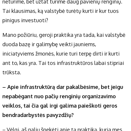
neturime, bet užtat turime daug pavienių renginių.
Tai klausimas, ką valstybė turėtų kurti ir kur tuos
pinigus investuoti?
Mano požiūriu, geroji praktika yra tada, kai valstybė
duoda bazę ir galimybę veikti jauniems,
iniciatyviems žmonės, kurie turi terpę dirti ir kurti
ant to, kas yra. Tai tos infrastruktūros labai stipriai
trūksta.
– Apie infrastruktūrą dar pakalbėsime, bet jeigu
nepabėgant nuo pačių renginių organizavimo
veiklos, tai čia gal irgi galima paieškoti geros
bendradarbystės pavyzdžių?
– Vėlgi, aš galiu šnekėti apie tą praktiką, kuria mes