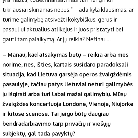
tikriausiai skiriamas nebus.“ Tada kyla klausimas, ar
turime galimybę atsivežti kokybiškus, gerus ir
pasauliui aktualius atlikėjus ir juos pristatyti bei
gauti tam palaikymą. Ar jų reikia? Nežinau…
– Manau, kad atsakymas būtų – reikia arba mes
norime, nes, išties, kartais susidaro paradoksali
situacija, kad Lietuva garsėja operos žvaigždėmis
pasaulyje, tačiau patys lietuviai neturi galimybės
jų išgirsti arba turi labai mažai galimybių. Mūsų
žvaigždės koncertuoja Londone, Vienoje, Niujorke
ir kitose scenose. Tai jeigu būtų daugiau
bendradarbiavimo tarp privačių ir viešųjų
subjektų, gal tada pavyktų?