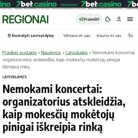
Pranešti!
Nustatyti savivaldybę
Vilniaus m. sav.
Kauno m. sav.
Šiauli
Pradinis puslapis
»
Naujienos
»
Laisvalaikis
»
Nemokami koncertai:
organizatorius atskleidžia, kaip mokesčių mokėtojų pinigai
Portalas
Kategorijos
iškreipia rinką
Pradinis puslapis
Transportas
LAISVALAIKIS
Savivaldybės
Gyvenimas
Nemokami koncertai:
Naujausi
Horoskopai
organizatorius atskleidžia,
Regionai
Laisvalaikis
kaip mokesčių mokėtojų
Lietuva
Maistas
Pasaulis
Sveikata
pinigai iškreipia rinką
Politika
Technologijos