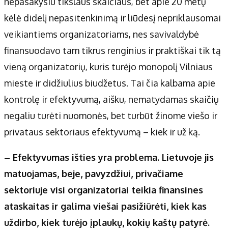
nepasakysiu tikslaus skaičiaus, bet apie 20 metų
kėlė didelį nepasitenkinimą ir liūdesį nepriklausomai
veikiantiems organizatoriams, nes savivaldybė
finansuodavo tam tikrus renginius ir praktiškai tik tą
vieną organizatorių, kuris turėjo monopolį Vilniaus
mieste ir didžiulius biudžetus. Tai čia kalbama apie
kontrolę ir efektyvumą, aišku, nematydamas skaičių
negaliu turėti nuomonės, bet turbūt žinome viešo ir
privataus sektoriaus efektyvumą – kiek ir už ką.
– Efektyvumas išties yra problema. Lietuvoje jis
matuojamas, beje, pavyzdžiui, privačiame
sektoriuje visi organizatoriai teikia finansines
ataskaitas ir galima viešai pasižiūrėti, kiek kas
uždirbo, kiek turėjo įplaukų, kokių kaštų patyrė.