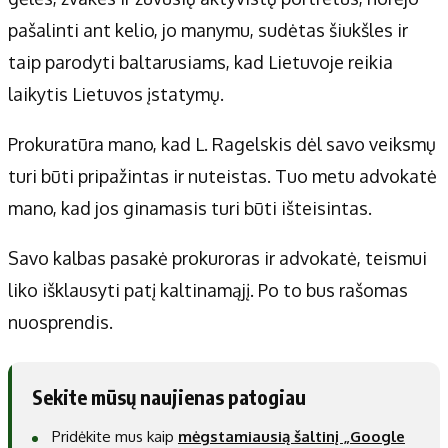
pašalinti ant kelio, jo manymu, sudėtas šiukšles ir
taip parodyti baltarusiams, kad Lietuvoje reikia
laikytis Lietuvos įstatymų.
Prokuratūra mano, kad L. Ragelskis dėl savo veiksmų
turi būti pripažintas ir nuteistas. Tuo metu advokatė
mano, kad jos ginamasis turi būti išteisintas.
Savo kalbas pasakė prokuroras ir advokatė, teismui
liko išklausyti patį kaltinamąjį. Po to bus rašomas
nuosprendis.
Sekite mūsų naujienas patogiau
Pridėkite mus kaip
mėgstamiausią šaltinį „Google