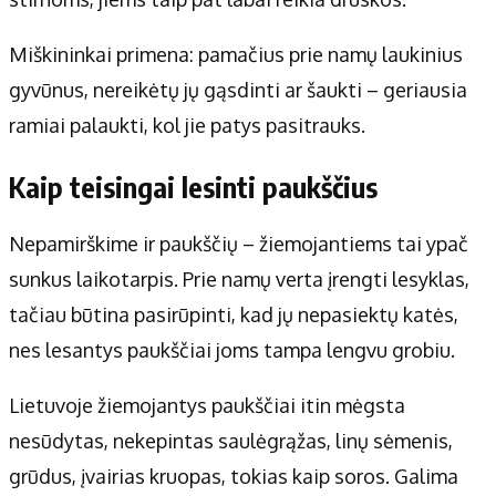
Miškininkai primena: pamačius prie namų laukinius
gyvūnus, nereikėtų jų gąsdinti ar šaukti – geriausia
ramiai palaukti, kol jie patys pasitrauks.
Kaip teisingai lesinti paukščius
Nepamirškime ir paukščių – žiemojantiems tai ypač
sunkus laikotarpis. Prie namų verta įrengti lesyklas,
tačiau būtina pasirūpinti, kad jų nepasiektų katės,
nes lesantys paukščiai joms tampa lengvu grobiu.
Lietuvoje žiemojantys paukščiai itin mėgsta
nesūdytas, nekepintas saulėgrąžas, linų sėmenis,
grūdus, įvairias kruopas, tokias kaip soros. Galima