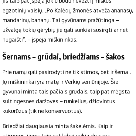
Jis taip pat įspėja jokiu būdu nevežti į miškus
egzotinių vaisių. „Po Kalėdų žmonės atveža ananasų,
mandarinų, bananų. Tai gyvūnams pražūtinga –
užvalgę tokių gėrybių jie gali sunkiai susirgti ar net
nugaišti“, – įspėja miškininkas.
Šernams – grūdai, briedžiams – šakos
Prie namų gali pasirodyti ne tik stirnos, bet ir šernai.
Jų miškininkai yra matę ir Verkių seniūnijoje. Šie
gyvūnai minta tais pačiais grūdais, taip pat mėgsta
sultingesnes daržoves – runkelius, džiovintus
kukurūzus (tik ne konservuotus).
Briedžiai daugiausia minta šakelėmis. Kaip ir
stirnoms, jiems taip pat labai reikia druskos.