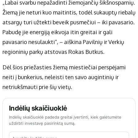
„Labai svarbu nepažadinti žiemojančių šikšnosparnių.
Žiemą jie neturi kuo maitintis, todėl sukauptų riebalų
atsargų turi užtekti beveik pusmečiui – iki pavasario.
Pabudę jie energiją eikvoja itin greitai ir gali
pavasario nesulaukti“, – aiškina Pavilnių ir Verkių
regioninių parkų atstovas Rokas Butkus.
Dėl šios priežasties žiemą miestiečiai perspėjami
neiti į bunkerius, neleisti ten savo augintinių ir
netriukšmauti prie šių vietų.