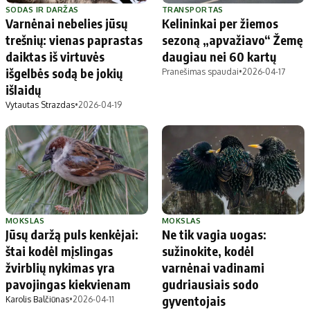
SODAS IR DARŽAS
TRANSPORTAS
Varnėnai nebelies jūsų
Kelininkai per žiemos
trešnių: vienas paprastas
sezoną „apvažiavo“ Žemę
daiktas iš virtuvės
daugiau nei 60 kartų
išgelbės sodą be jokių
Pranešimas spaudai
•
2026-04-17
išlaidų
Vytautas Strazdas
•
2026-04-19
MOKSLAS
MOKSLAS
Jūsų daržą puls kenkėjai:
Ne tik vagia uogas:
štai kodėl mįslingas
sužinokite, kodėl
žvirblių nykimas yra
varnėnai vadinami
pavojingas kiekvienam
gudriausiais sodo
gyventojais
Karolis Balčiūnas
•
2026-04-11