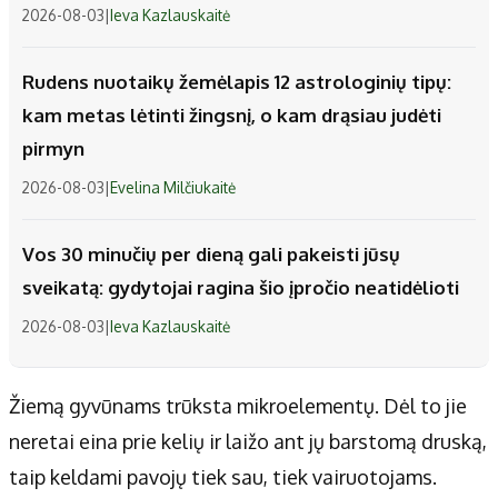
2026-08-03
|
Ieva Kazlauskaitė
Rudens nuotaikų žemėlapis 12 astrologinių tipų:
kam metas lėtinti žingsnį, o kam drąsiau judėti
pirmyn
2026-08-03
|
Evelina Milčiukaitė
Vos 30 minučių per dieną gali pakeisti jūsų
sveikatą: gydytojai ragina šio įpročio neatidėlioti
2026-08-03
|
Ieva Kazlauskaitė
Žiemą gyvūnams trūksta mikroelementų. Dėl to jie
neretai eina prie kelių ir laižo ant jų barstomą druską,
taip keldami pavojų tiek sau, tiek vairuotojams.