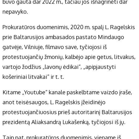
buvo gauta dar 2022 m., tačiau jos išnagrinėti dar
nepavyko.
Prokuratūros duomenimis, 2020 m. spalį L. Ragelskis
prie Baltarusijos ambasados pastato Mindaugo
gatvėje, Vilniuje, filmavo save, tyčiojosi iš
protestuojančių žmonių, kalbėjo apie getus, litvakus,
vartojo žodžius „lavonų ėdikai“, „apipjaustyti
košeriniai litvakai“ ir t. t.
Kitame „Youtube“ kanale paskelbtame vaizdo įraše,
anot teisėsaugos, L. Ragelskis įžeidinėjo
protestuojančiuosius prieš autoritarinį Baltarusijos
prezidentą Aliaksandrą Lukašenką, tyčiojosi iš jų.
Taip pat, prokuratūros duomenimis, viename iš