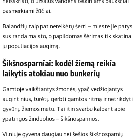
neišskristi, o užšalus vandens telkiniams paukščiai
pasmerkiami žūčiai.
Balandžių taip pat nereikėtų šerti – mieste jie patys
susiranda maisto, o papildomas šėrimas tik skatina
jų populiacijos augimą.
Šikšnosparniai: kodėl žiemą reikia
laikytis atokiau nuo bunkerių
Gamtoje vaikštantys žmonės, ypač vedžiojantys
augintinius, turėtų gerbti gamtos ritmą ir netrikdyti
gyvūnų žiemos metu. Tai itin svarbu kalbant apie
ypatingus žinduolius – šikšnosparnius.
Vilniuje gyvena daugiau nei šešios šikšnosparnių