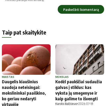
Taip pat skaitykite
MAISTAS
MOKSLAS
Daugelis kiaušinius
Kodėl paukščiai sudaužia
naudoja neteisingai:
galvas į stiklus: kas
mokslininkai paaiškino,
vyksta jų smegenyse ir
ko geriau nedaryti
kaip galime to išvengti
virtuvėje
Karolis Balčiūnas
•
2026-07-18