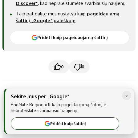
Discover“
, kad nepraleistumėte svarbiausių naujienų.
Taip pat galite mus nustatyti kaip
pageidaujamą
šaltinį „Google“ paieškoje
.
Pridėti kaip pageidaujamą šaltinį
0
0
×
Sekite mus per „Google“
Temos:
Laurynas Ragelskis
Policija
Teismas
Pridėkite Regionai.lt kaip pageidaujamą šaltinį ir
nepraleiskite svarbiausių naujienų.
Dalintis:
Pridėti kaip šaltinį