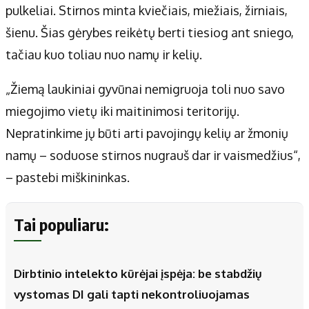
pulkeliai. Stirnos minta kviečiais, miežiais, žirniais,
šienu. Šias gėrybes reikėtų berti tiesiog ant sniego,
tačiau kuo toliau nuo namų ir kelių.
„Žiemą laukiniai gyvūnai nemigruoja toli nuo savo
miegojimo vietų iki maitinimosi teritorijų.
Nepratinkime jų būti arti pavojingų kelių ar žmonių
namų – soduose stirnos nugrauš dar ir vaismedžius“,
– pastebi miškininkas.
Tai populiaru:
Dirbtinio intelekto kūrėjai įspėja: be stabdžių
vystomas DI gali tapti nekontroliuojamas