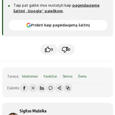
Taip pat galite mus nustatyti kaip
pageidaujamą
šaltinį „Google“ paieškoje
.
Pridėti kaip pageidaujamą šaltinį
0
0
Temos:
Maitinimas
Paukščiai
Stirnos
Žiema
Dalintis:
Sigitas Mažeika