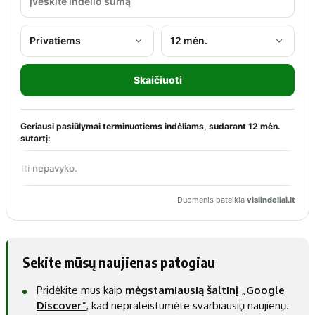
Sekite mūsų naujienas patogiau
Pridėkite mus kaip
mėgstamiausią šaltinį „Google
Discover“
, kad nepraleistumėte svarbiausių naujienų.