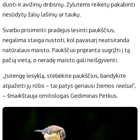
duoti ir avižinių dribsnių. Zylutėms reikėtų pakabinti
nesūdytų žalių lašinių ar taukų.
Svarbu prisiminti: pradėjus lesinti paukščius,
negalima staiga nustoti, kol pavasarį neatsiranda
natūralaus maisto. Paukščiai pripranta sugrįžti į tą
pačią vietą, o neradę maisto gali neišgyventi.
„Įsirengę lesyklą, stebėkite paukščius, bandykite
atpažinti jų rūšis – tai patys geriausi žiemos
reelsai
“,
– šmaikštauja ornitologas Gediminas Petkus.