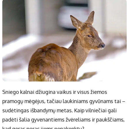
Patarimai
Indėlių palūkanos
Dirbtinis intelektas
Dienos naujienos
Gineso rekordai
Ekonomikos naujienos
Didžiosios savivaldybės
Kitos savivaldybės
Vilniaus miesto
Druskininkų
Kauno miesto
Utenos rajono
Klaipėdos miesto
Jonavos rajono
Panevėžio miesto
Vilkaviškio rajono
Šiaulių miesto
Tauragės rajono
Sniego kalnai džiugina vaikus ir visus žiemos
Alytaus miesto
Palangos miesto
pramogų mėgėjus, tačiau laukiniams gyvūnams tai –
Marijampolės
Prienų rajono
sudėtingas išbandymų metas. Kaip vilniečiai gali
padėti šalia gyvenantiems žvėreliams ir paukščiams,
Redakcija
kad geras noras jiems nepakenktų?