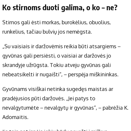
Ko stirnoms duoti galima, o ko – ne?
Stirnos gali ėsti morkas, burokėlius, obuolius,
runkelius, tačiau bulvių jos nemėgsta.
„Su vaisiais ir daržovėmis reikia būti atsargiems –
gyvūnas gali persiėsti, o vaisiai ar daržovės jo
skrandyje užrūgsta. Tokiu atveju gyvūnas gali
nebeatsikelti ir nugaišti“, – perspėja miškininkas.
Gyvūnams visiškai netinka sugedęs maistas ar
pradėjusios pūti daržovės. „Jei patys to
nevalgytumėte – nevalgytų ir gyvūnas“, – pabrėžia K.
Adomaitis.