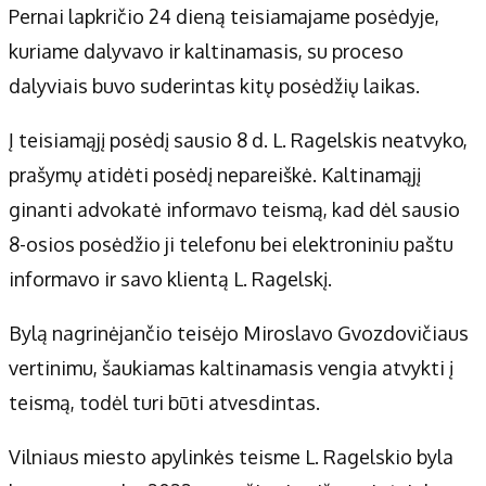
Pernai lapkričio 24 dieną teisiamajame posėdyje,
kuriame dalyvavo ir kaltinamasis, su proceso
dalyviais buvo suderintas kitų posėdžių laikas.
Į teisiamąjį posėdį sausio 8 d. L. Ragelskis neatvyko,
prašymų atidėti posėdį nepareiškė. Kaltinamąjį
ginanti advokatė informavo teismą, kad dėl sausio
8-osios posėdžio ji telefonu bei elektroniniu paštu
informavo ir savo klientą L. Ragelskį.
Bylą nagrinėjančio teisėjo Miroslavo Gvozdovičiaus
vertinimu, šaukiamas kaltinamasis vengia atvykti į
teismą, todėl turi būti atvesdintas.
Vilniaus miesto apylinkės teisme L. Ragelskio byla