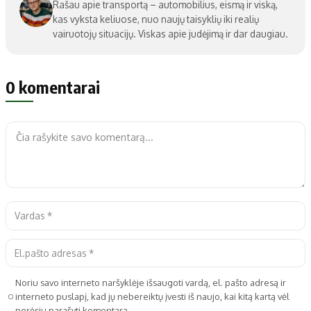
Rašau apie transportą – automobilius, eismą ir viską,
kas vyksta keliuose, nuo naujų taisyklių iki realių
vairuotojų situacijų. Viskas apie judėjimą ir dar daugiau.
0 komentarai
Noriu savo interneto naršyklėje išsaugoti vardą, el. pašto adresą ir
interneto puslapį, kad jų nebereiktų įvesti iš naujo, kai kitą kartą vėl
norėsiu parašyti komentarą.