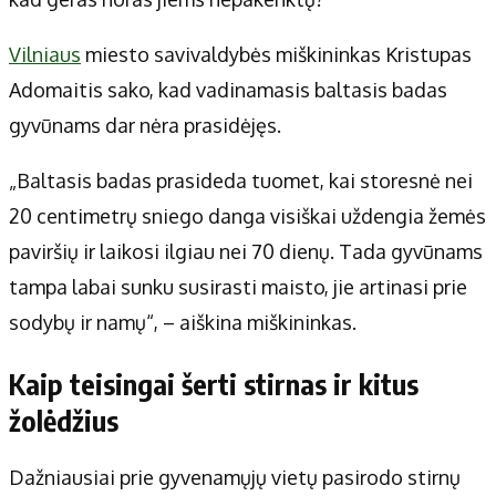
Apie mus
Autoriai
Vilniaus
miesto savivaldybės miškininkas Kristupas
Kontaktai
Adomaitis sako, kad vadinamasis baltasis badas
Privatumo politika
gyvūnams dar nėra prasidėjęs.
Redakcijos politika
Receptai
„Baltasis badas prasideda tuomet, kai storesnė nei
20 centimetrų sniego danga visiškai uždengia žemės
paviršių ir laikosi ilgiau nei 70 dienų. Tada gyvūnams
tampa labai sunku susirasti maisto, jie artinasi prie
sodybų ir namų“, – aiškina miškininkas.
Kaip teisingai šerti stirnas ir kitus
žolėdžius
Dažniausiai prie gyvenamųjų vietų pasirodo stirnų