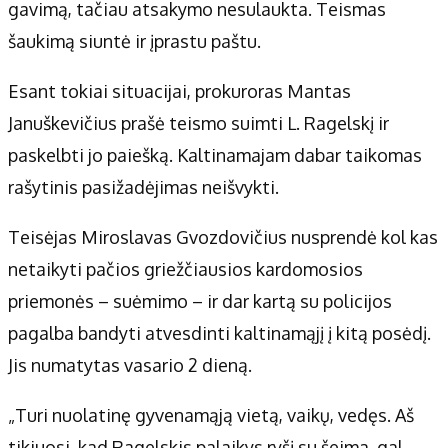
gavimą, tačiau atsakymo nesulaukta. Teismas
šaukimą siuntė ir įprastu paštu.
Esant tokiai situacijai, prokuroras Mantas
Januškevičius prašė teismo suimti L. Ragelskį ir
paskelbti jo paiešką. Kaltinamajam dabar taikomas
rašytinis pasižadėjimas neišvykti.
Teisėjas Miroslavas Gvozdovičius nusprendė kol kas
netaikyti pačios griežčiausios kardomosios
priemonės – suėmimo – ir dar kartą su policijos
pagalba bandyti atvesdinti kaltinamąjį į kitą posėdį.
Jis numatytas vasario 2 dieną.
„Turi nuolatinę gyvenamąją vietą, vaikų, vedęs. Aš
tikiuosi, kad Ragelskis palaikys ryšį su šeima, gal