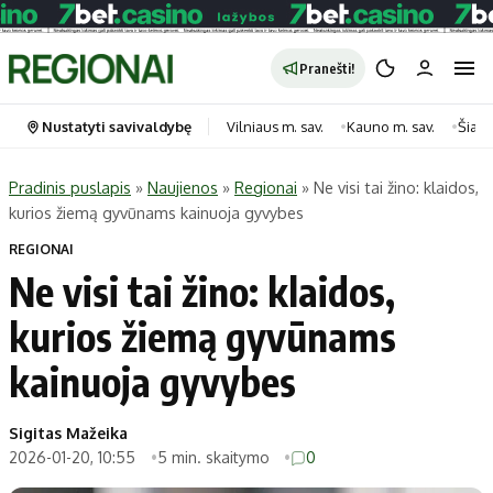
Pranešti!
Nustatyti savivaldybę
Vilniaus m. sav.
Kauno m. sav.
Šiauli
Pradinis puslapis
»
Naujienos
»
Regionai
»
Ne visi tai žino: klaidos,
kurios žiemą gyvūnams kainuoja gyvybes
Portalas
Kategorijos
REGIONAI
Pradinis puslapis
Transportas
Ne visi tai žino: klaidos,
Savivaldybės
Gyvenimas
kurios žiemą gyvūnams
Naujausi
Horoskopai
Regionai
Laisvalaikis
kainuoja gyvybes
Lietuva
Maistas
Pasaulis
Sveikata
Sigitas Mažeika
2026-01-20, 10:55
5 min. skaitymo
0
Politika
Technologijos