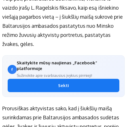
vaizdo įrašų L. Ragelskis fiksavo, kaip esą išniekino
viešąją pagarbos vietą – į šiukšlių maišą sukrovė prie
Baltarusijos ambasados pastatytus nuo Minsko
režimo žuvusių aktyvistų portretus, pastatytas
žvakes, gėles.
Skaitykite mūsų naujienas „Facebook“
platformoje
Sužinokite apie svarbiausius įvykius pirmieji!
Sekti
Prorusiškas aktyvistas sako, kad į šiukšlių maišą
surinkdamas prie Baltarusijos ambasados sudėtas
gėles, žvakes ir žuvusių aktyvistų portretus, norėjo