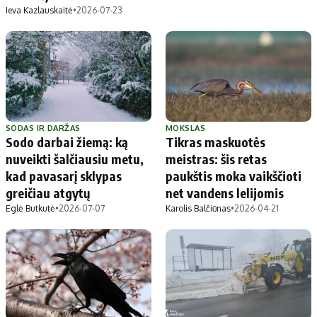
Ieva Kazlauskaitė
•
2026-07-23
SODAS IR DARŽAS
MOKSLAS
Sodo darbai žiemą: ką
Tikras maskuotės
nuveikti šalčiausiu metu,
meistras: šis retas
kad pavasarį sklypas
paukštis moka vaikščioti
greičiau atgytų
net vandens lelijomis
Eglė Butkutė
•
2026-07-07
Karolis Balčiūnas
•
2026-04-21