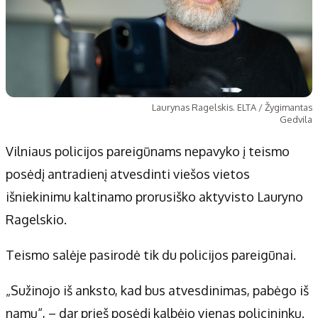
Laurynas Ragelskis. ELTA / Žygimantas
Gedvila
Vilniaus policijos pareigūnams nepavyko į teismo
posėdį antradienį atvesdinti viešos vietos
išniekinimu kaltinamo prorusiško aktyvisto Lauryno
Ragelskio.
Teismo salėje pasirodė tik du policijos pareigūnai.
„Sužinojo iš anksto, kad bus atvesdinimas, pabėgo iš
namų“, – dar prieš posėdį kalbėjo vienas policininkų.