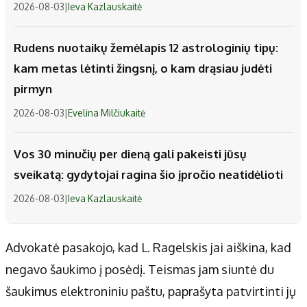
2026-08-03
|
Ieva Kazlauskaitė
Rudens nuotaikų žemėlapis 12 astrologinių tipų:
kam metas lėtinti žingsnį, o kam drąsiau judėti
pirmyn
2026-08-03
|
Evelina Milčiukaitė
Vos 30 minučių per dieną gali pakeisti jūsų
sveikatą: gydytojai ragina šio įpročio neatidėlioti
2026-08-03
|
Ieva Kazlauskaitė
Advokatė pasakojo, kad L. Ragelskis jai aiškina, kad
negavo šaukimo į posėdį. Teismas jam siuntė du
šaukimus elektroniniu paštu, paprašyta patvirtinti jų