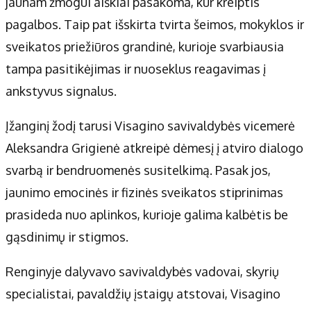
jaunam žmogui aiškiai pasakoma, kur kreiptis
pagalbos. Taip pat išskirta tvirta šeimos, mokyklos ir
sveikatos priežiūros grandinė, kurioje svarbiausia
tampa pasitikėjimas ir nuoseklus reagavimas į
ankstyvus signalus.
Įžanginį žodį tarusi Visagino savivaldybės vicemerė
Aleksandra Grigienė atkreipė dėmesį į atviro dialogo
svarbą ir bendruomenės susitelkimą. Pasak jos,
jaunimo emocinės ir fizinės sveikatos stiprinimas
prasideda nuo aplinkos, kurioje galima kalbėtis be
gąsdinimų ir stigmos.
Renginyje dalyvavo savivaldybės vadovai, skyrių
specialistai, pavaldžių įstaigų atstovai, Visagino