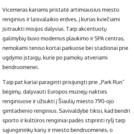
Vicemeras kariams pristatė artimiausius miesto
renginius ir laisvalaikio erdves, į kurias kviečiami
įsitraukti misijos dalyviai. Tarp akcentuotų
galimybių buvo modernus plaukimo ir SPA centras,
nemokami teniso kortai parkuose bei stadionai prie
ugdymo įstaigų, kurie po pamokų atveriami
bendruomenei.
Taip pat kariai paraginti prisijungti prie „Park Run“
bėgimų, dalyvauti Europos muziejų nakties
renginiuose ir užsukti į Šiaulių miesto 790-ojo
gimtadienio renginius. Savivaldybė tikisi, kad bendri
sporto ir kultūros renginiai padės stiprinti ryšį tarp
sąjungininkų karių ir miesto bendruomenės, o