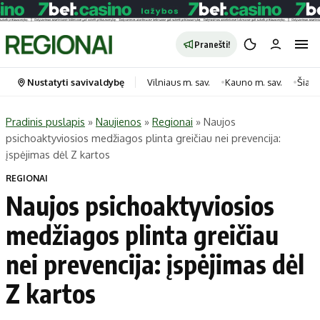
Pranešti!
Nustatyti savivaldybę
Vilniaus m. sav.
Kauno m. sav.
Šiauli
Pradinis puslapis
»
Naujienos
»
Regionai
»
Naujos
psichoaktyviosios medžiagos plinta greičiau nei prevencija:
Portalas
Kategorijos
įspėjimas dėl Z kartos
Pradinis puslapis
Transportas
REGIONAI
Savivaldybės
Gyvenimas
Naujos psichoaktyviosios
Naujausi
Horoskopai
medžiagos plinta greičiau
Regionai
Laisvalaikis
nei prevencija: įspėjimas dėl
Lietuva
Maistas
Pasaulis
Sveikata
Z kartos
Politika
Technologijos