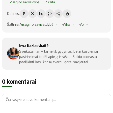
Visagino savivaldybė
Z karta
Dalintis:
Šaltiniai:
Visagino savivaldybė
Who
Vu
Ieva Kazlauskaitė
Sveikata man – tai ne tik gydymas, bet ir kasdieniai
pasirinkimai, todėl apie ją ir rašau. Siekiu paprastai
paaiškinti, kas iš tiesų svarbu gerai savijautai.
0 komentarai