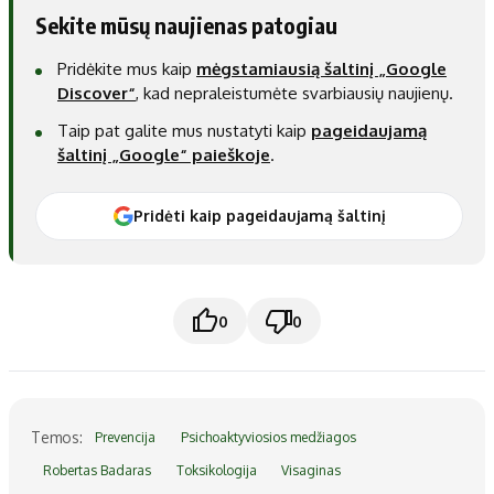
Sekite mūsų naujienas patogiau
Pridėkite mus kaip
mėgstamiausią šaltinį „Google
Discover“
, kad nepraleistumėte svarbiausių naujienų.
Taip pat galite mus nustatyti kaip
pageidaujamą
šaltinį „Google“ paieškoje
.
Pridėti kaip pageidaujamą šaltinį
0
0
Temos:
Prevencija
Psichoaktyviosios medžiagos
Robertas Badaras
Toksikologija
Visaginas