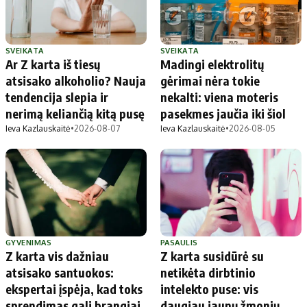
SVEIKATA
SVEIKATA
Ar Z karta iš tiesų
Madingi elektrolitų
atsisako alkoholio? Nauja
gėrimai nėra tokie
tendencija slepia ir
nekalti: viena moteris
nerimą keliančią kitą pusę
pasekmes jaučia iki šiol
Ieva Kazlauskaitė
•
2026-08-07
Ieva Kazlauskaitė
•
2026-08-05
GYVENIMAS
PASAULIS
Z karta vis dažniau
Z karta susidūrė su
atsisako santuokos:
netikėta dirbtinio
ekspertai įspėja, kad toks
intelekto puse: vis
sprendimas gali brangiai
daugiau jaunų žmonių