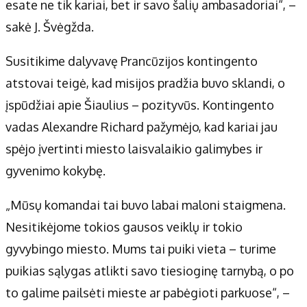
esate ne tik kariai, bet ir savo šalių ambasadoriai“, –
sakė J. Švėgžda.
Susitikime dalyvavę Prancūzijos kontingento
atstovai teigė, kad misijos pradžia buvo sklandi, o
įspūdžiai apie Šiaulius – pozityvūs. Kontingento
vadas Alexandre Richard pažymėjo, kad kariai jau
spėjo įvertinti miesto laisvalaikio galimybes ir
gyvenimo kokybę.
„Mūsų komandai tai buvo labai maloni staigmena.
Nesitikėjome tokios gausos veiklų ir tokio
gyvybingo miesto. Mums tai puiki vieta – turime
puikias sąlygas atlikti savo tiesioginę tarnybą, o po
to galime pailsėti mieste ar pabėgioti parkuose“, –