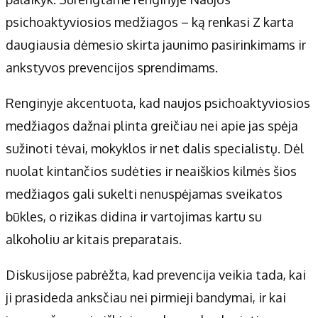
Apie mus
psichoaktyviosios medžiagos – ką renkasi Z karta
Autoriai
daugiausia dėmesio skirta jaunimo pasirinkimams ir
Kontaktai
ankstyvos prevencijos sprendimams.
Privatumo politika
Redakcijos politika
Renginyje akcentuota, kad naujos psichoaktyviosios
Receptai
medžiagos dažnai plinta greičiau nei apie jas spėja
sužinoti tėvai, mokyklos ir net dalis specialistų. Dėl
nuolat kintančios sudėties ir neaiškios kilmės šios
medžiagos gali sukelti nenuspėjamas sveikatos
būkles, o rizikas didina ir vartojimas kartu su
alkoholiu ar kitais preparatais.
Diskusijose pabrėžta, kad prevencija veikia tada, kai
ji prasideda anksčiau nei pirmieji bandymai, ir kai