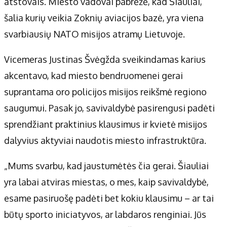
atstovais. Miesto vadovai pabrėžė, kad Šiauliai,
šalia kurių veikia Zoknių aviacijos bazė, yra viena
svarbiausių NATO misijos atramų Lietuvoje.
Vicemeras Justinas Švėgžda sveikindamas karius
akcentavo, kad miesto bendruomenei gerai
suprantama oro policijos misijos reikšmė regiono
saugumui. Pasak jo, savivaldybė pasirengusi padėti
sprendžiant praktinius klausimus ir kvietė misijos
dalyvius aktyviai naudotis miesto infrastruktūra.
„Mums svarbu, kad jaustumėtės čia gerai. Šiauliai
yra labai atviras miestas, o mes, kaip savivaldybė,
esame pasiruošę padėti bet kokiu klausimu – ar tai
būtų sporto iniciatyvos, ar labdaros renginiai. Jūs