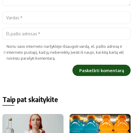
Noriu savo interneto naršyklėje išsaugoti vardą, el. pašto adresą ir
interneto puslapį, kad jų nebereiktų įvesti iš naujo, kai kitą kartą vėl
norėsiu parašyti komentarą.
Taip pat skaitykite