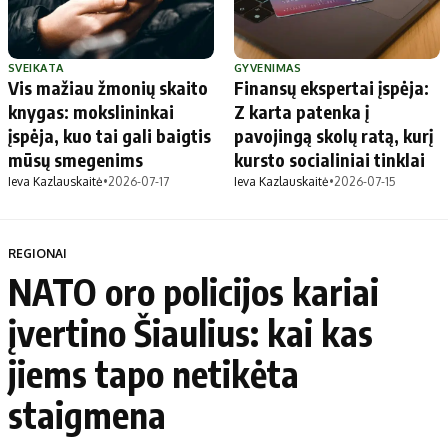
SVEIKATA
GYVENIMAS
Vis mažiau žmonių skaito
Finansų ekspertai įspėja:
knygas: mokslininkai
Z karta patenka į
įspėja, kuo tai gali baigtis
pavojingą skolų ratą, kurį
mūsų smegenims
kursto socialiniai tinklai
Ieva Kazlauskaitė
•
2026-07-17
Ieva Kazlauskaitė
•
2026-07-15
REGIONAI
NATO oro policijos kariai
įvertino Šiaulius: kai kas
jiems tapo netikėta
staigmena