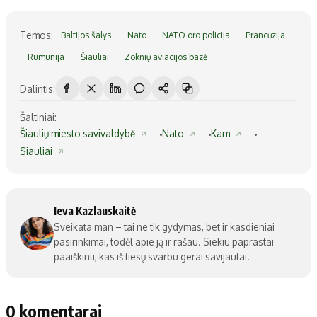
Temos:
Baltijos šalys
Nato
NATO oro policija
Prancūzija
Rumunija
Šiauliai
Zoknių aviacijos bazė
Dalintis:
Šaltiniai:
Šiaulių miesto savivaldybė
Nato
Kam
Siauliai
Ieva Kazlauskaitė
Sveikata man – tai ne tik gydymas, bet ir kasdieniai
pasirinkimai, todėl apie ją ir rašau. Siekiu paprastai
paaiškinti, kas iš tiesų svarbu gerai savijautai.
0 komentarai