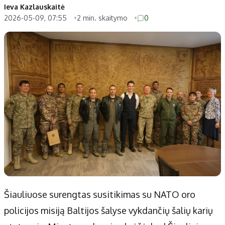
Ieva Kazlauskaitė
2026-05-09, 07:55
2 min. skaitymo
0
Šiauliuose surengtas susitikimas su NATO oro
policijos misiją Baltijos šalyse vykdančių šalių karių