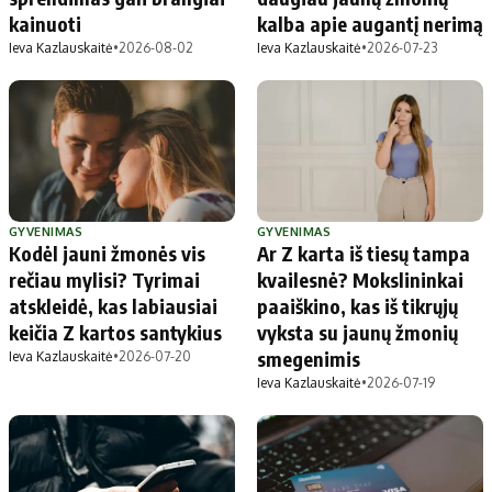
kainuoti
kalba apie augantį nerimą
Ieva Kazlauskaitė
•
2026-08-02
Ieva Kazlauskaitė
•
2026-07-23
GYVENIMAS
GYVENIMAS
Kodėl jauni žmonės vis
Ar Z karta iš tiesų tampa
rečiau mylisi? Tyrimai
kvailesnė? Mokslininkai
atskleidė, kas labiausiai
paaiškino, kas iš tikrųjų
keičia Z kartos santykius
vyksta su jaunų žmonių
smegenimis
Ieva Kazlauskaitė
•
2026-07-20
Ieva Kazlauskaitė
•
2026-07-19