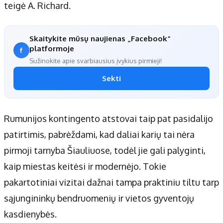
teigė A. Richard.
Skaitykite mūsų naujienas „Facebook“
platformoje
Sužinokite apie svarbiausius įvykius pirmieji!
Sekti
Rumunijos kontingento atstovai taip pat pasidalijo
patirtimis, pabrėždami, kad daliai karių tai nėra
pirmoji tarnyba Šiauliuose, todėl jie gali palyginti,
kaip miestas keitėsi ir modernėjo. Tokie
pakartotiniai vizitai dažnai tampa praktiniu tiltu tarp
sąjungininkų bendruomenių ir vietos gyventojų
kasdienybės.