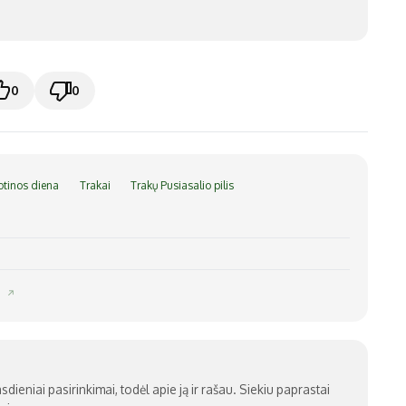
0
0
tinos diena
Trakai
Trakų Pusiasalio pilis
c
sdieniai pasirinkimai, todėl apie ją ir rašau. Siekiu paprastai