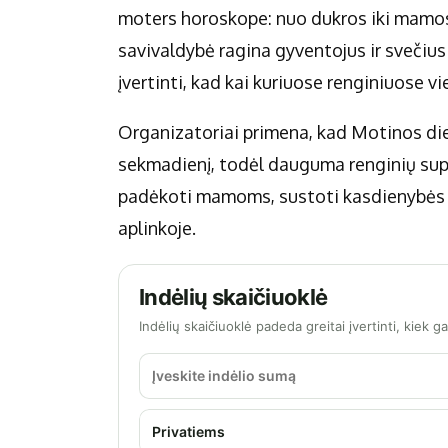
moters horoskope: nuo dukros iki mamos
savivaldybė ragina gyventojus ir svečius i
įvertinti, kad kai kuriuose renginiuose vi
Organizatoriai primena, kad Motinos die
sekmadienį, todėl dauguma renginių supl
padėkoti mamoms, sustoti kasdienybės te
aplinkoje.