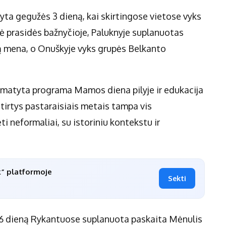
yta gegužės 3 dieną, kai skirtingose vietose vyks
ė prasidės bažnyčioje, Paluknyje suplanuotas
 mena, o Onuškyje vyks grupės Belkanto
numatyta programa Mamos diena pilyje ir edukacija
tirtys pastaraisiais metais tampa vis
i neformaliai, su istoriniu kontekstu ir
k“ platformoje
Sekti
s 6 dieną Rykantuose suplanuota paskaita Mėnulis