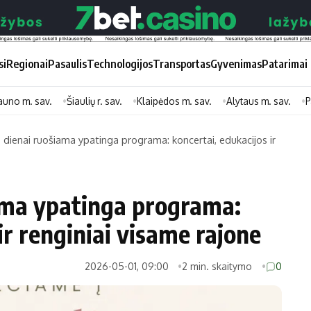
si
Regionai
Pasaulis
Technologijos
Transportas
Gyvenimas
Patarimai
auno m. sav.
Šiaulių r. sav.
Klaipėdos m. sav.
Alytaus m. sav.
P
 dienai ruošiama ypatinga programa: koncertai, edukacijos ir
Didžiosios savivaldybės
Kitos saviv
Vilniaus miesto
Druskininkų
ama ypatinga programa:
Kauno miesto
Utenos rajon
ir renginiai visame rajone
Klaipėdos miesto
Jonavos rajo
Panevėžio miesto
Vilkaviškio ra
2026-05-01, 09:00
2 min. skaitymo
0
Šiaulių miesto
Tauragės raj
Alytaus miesto
Palangos mie