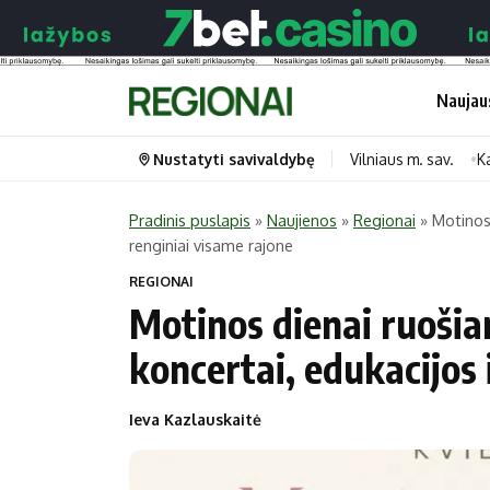
Naujau
Nustatyti savivaldybę
Vilniaus m. sav.
K
Pradinis puslapis
»
Naujienos
»
Regionai
»
Motinos
renginiai visame rajone
Portalas
Kategorijos
REGIONAI
Pradinis puslapis
Transportas
Motinos dienai ruoši
Savivaldybės
Gyvenimas
koncertai, edukacijos 
Naujausi
Horoskopai
Regionai
Laisvalaikis
Ieva Kazlauskaitė
Lietuva
Maistas
Pasaulis
Sveikata