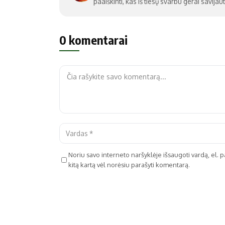
paaiškinti, kas iš tiesų svarbu gerai savijaut
0 komentarai
Noriu savo interneto naršyklėje išsaugoti vardą, el. pa
kitą kartą vėl norėsiu parašyti komentarą.