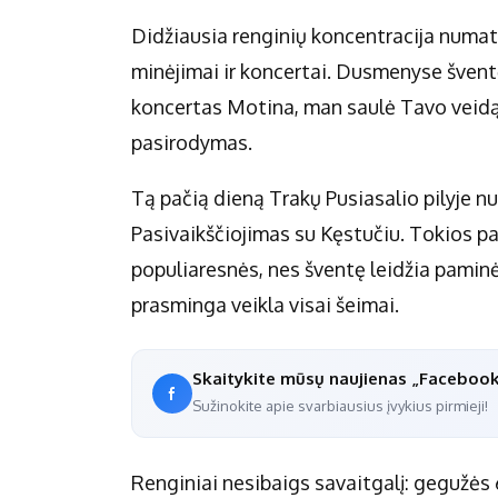
Didžiausia renginių koncentracija numat
minėjimai ir koncertai. Dusmenyse švent
koncertas Motina, man saulė Tavo veidą
pasirodymas.
Tą pačią dieną Trakų Pusiasalio pilyje 
Pasivaikščiojimas su Kęstučiu. Tokios pa
populiaresnės, nes šventę leidžia paminėt
prasminga veikla visai šeimai.
Skaitykite mūsų naujienas „Faceboo
Sužinokite apie svarbiausius įvykius pirmieji!
Renginiai nesibaigs savaitgalį: gegužė