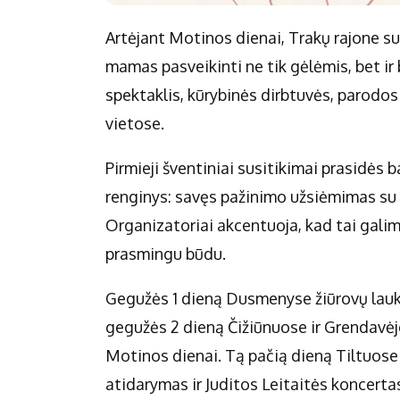
Artėjant Motinos dienai, Trakų rajone s
mamas pasveikinti ne tik gėlėmis, bet ir
spektaklis, kūrybinės dirbtuvės, parodos
vietose.
Pirmieji šventiniai susitikimai prasidės 
renginys: savęs pažinimo užsiėmimas su 
Organizatoriai akcentuoja, kad tai galimy
prasmingu būdu.
Gegužės 1 dieną Dusmenyse žiūrovų lauk
gegužės 2 dieną Čižiūnuose ir Grendavėje
Motinos dienai. Tą pačią dieną Tiltuos
atidarymas ir Juditos Leitaitės koncerta