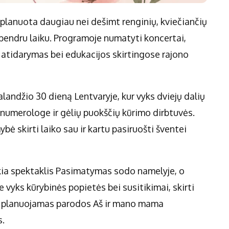
uplanuota daugiau nei dešimt renginių, kviečiančių
 bendru laiku. Programoje numatyti koncertai,
 atidarymas bei edukacijos skirtingose rajono
balandžio 30 dieną Lentvaryje, kur vyks dviejų dalių
numerologe ir gėlių puokščių kūrimo dirbtuvės.
bė skirti laiko sau ir kartu pasiruošti šventei
ia spektaklis Pasimatymas sodo namelyje, o
 vyks kūrybinės popietės bei susitikimai, skirti
e planuojamas parodos Aš ir mano mama
s.