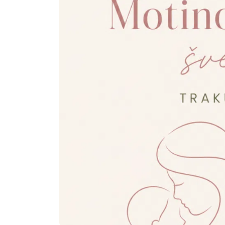
Politika
Technologijos
Patarimai
Indėlių palūkano
Dirbtinis intelektas
Dienos naujienos
Gineso rekordai
Ekonomikos nauj