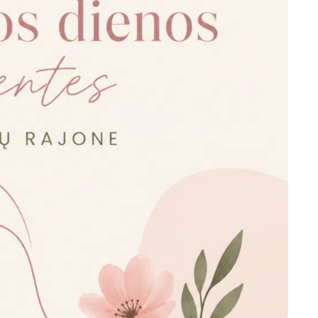
Marijampolės
Prienų rajono
s
ienos