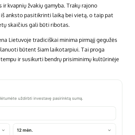
 ir kvapnių žvakių gamyba. Trakų rajono
š anksto pasitikrinti laiką bei vietą, o taip pat
etų skaičius gali būti ribotas.
na Lietuvoje tradiciškai minima pirmąjį gegužės
anuoti būtent šiam laikotarpiui. Tai proga
mpu ir susikurti bendrų prisiminimų kultūrinėje