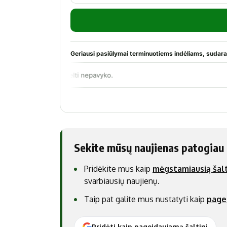
Sekite mūsų naujienas patogiau
Pridėkite mus kaip
mėgstamiausią šalt
svarbiausių naujienų.
Taip pat galite mus nustatyti kaip
page
Pridėti kaip pageidaujamą šaltinį