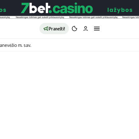
Pranešti!
anevėžio m. sav.
aldybės
Redakcija
Apie mus
o
Autoriai
no
Kontaktai
jono
Privatumo politika
ono
Redakcijos politika
sto
Receptai