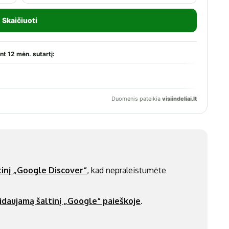
inį „Google Discover“
, kad nepraleistumėte
idaujamą šaltinį „Google“ paieškoje
.