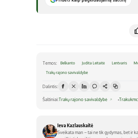
Temos:
Belkanto
Judita Leitaitė
Lentvaris
Mo
Trakų rajono savivaldybė
Dalintis:
Šaltiniai:
Trakų rajono savivaldybė
Trakukm
Ieva Kazlauskaitė
Sveikata man – tai ne tik gydymas, bet ir ka