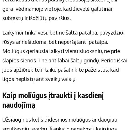
gerai vėdinamoje vietoje, kad žievelė galutinai
subręstų ir išdžiūtų paviršius.
Laikymui tinka vėsi, bet ne šalta patalpa, pavyzdžiui,
rūsys ar nešildoma, bet neperšąlanti patalpa.
Moliūgus geriausia laikyti vienu sluoksniu, ne prie
šlapios sienos ir ne ant labai šaltų grindų. Periodiškai
juos apžiūrėkite ir laiku pašalinkite pažeistus, kad
ligos neplistų ant sveikų vaisių.
Kaip moliūgus įtraukti į kasdienį
naudojimą
Užsiauginus kelis didesnius moliūgus ar daugiau
smulkesnių, svarbu iš anksto pagalvoti, kaip juos