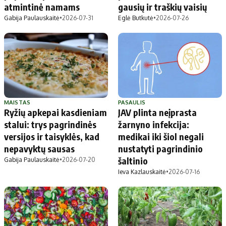
atmintinė namams
gausių ir traškių vaisių
Gabija Paulauskaitė
•
2026-07-31
Eglė Butkutė
•
2026-07-26
MAISTAS
PASAULIS
Ryžių apkepai kasdieniam
JAV plinta neįprasta
stalui: trys pagrindinės
žarnyno infekcija:
versijos ir taisyklės, kad
medikai iki šiol negali
nepavyktų sausas
nustatyti pagrindinio
šaltinio
Gabija Paulauskaitė
•
2026-07-20
Ieva Kazlauskaitė
•
2026-07-16