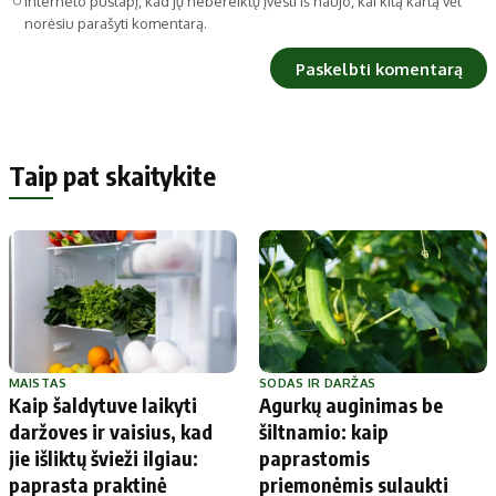
interneto puslapį, kad jų nebereiktų įvesti iš naujo, kai kitą kartą vėl
norėsiu parašyti komentarą.
Taip pat skaitykite
MAISTAS
SODAS IR DARŽAS
Kaip šaldytuve laikyti
Agurkų auginimas be
daržoves ir vaisius, kad
šiltnamio: kaip
jie išliktų švieži ilgiau:
paprastomis
paprasta praktinė
priemonėmis sulaukti