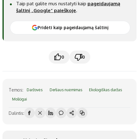
Taip pat galite mus nustatyti kaip
pageidaujamą
šaltinį „Google“ paieškoje
.
Pridėti kaip pageidaujamą šaltinį
0
0
Temos:
Daržovės
Derliaus nuėmimas
Ekologiškas daržas
Moliūgai
Dalintis: