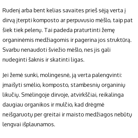
Rudenį arba bent kelias savaites prieš sėją verta į
dirvą įterpti komposto ar perpuvusio mėšlo, taip pat
šiek tiek pelenų. Tai padeda praturtinti žemę
organinėmis medžiagomis ir pagerina jos struktūrą.
Svarbu nenaudoti šviežio mėšlo, nes jis gali
nudeginti šaknis ir skatinti ligas.
Jei žemė sunki, molingesnė, ją verta palengvinti:
įmaišyti smėlio, komposto, stambesnių organinių
likučių. Smėlingoje dirvoje, atvirkščiai, reikalinga
daugiau organikos ir mulčio, kad drėgmė
neišgaruotų per greitai ir maisto medžiagos nebūtų
lengvai išplaunamos.