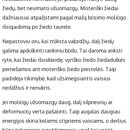
žiedų, bet nesimato užuomazgų. Moteriški žiedai
dažniausiai atpažįstami pagal mažą būsimo moliūgo
išsigaubimą po žiedo taurele.
Nepastoviu oru, kai trūksta vabzdžių, dalį žiedų
galima apdulkinti rankiniu būdu. Tai daroma anksti
ryte, kai žiedai išsiskleidę: vyriško žiedo žiedadulkės
pernešamos ant moteriško žiedo piestelės. Taip
padidėja tikimybė, kad užsimegsiantis vaisius
neišdžius ir nenukris.
Jei moliūgų užuomazgų daug, dalį silpnesnių ar
deformuotų verta pašalinti. Taip augalas daugiau
energijos skiria keliems stipriems vaisiams, o derlius
būna tolygesnis ir patikimesnis, ypač kai veislė