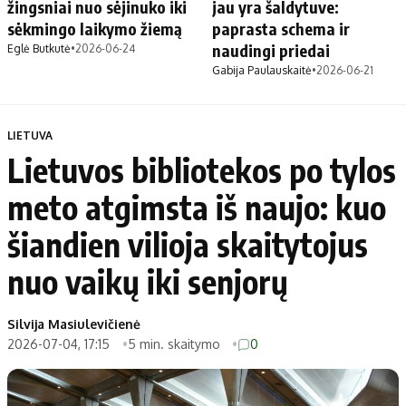
žingsniai nuo sėjinuko iki
jau yra šaldytuve:
sėkmingo laikymo žiemą
paprasta schema ir
naudingi priedai
Eglė Butkutė
•
2026-06-24
Gabija Paulauskaitė
•
2026-06-21
LIETUVA
Lietuvos bibliotekos po tylos
meto atgimsta iš naujo: kuo
šiandien vilioja skaitytojus
nuo vaikų iki senjorų
Silvija Masiulevičienė
2026-07-04, 17:15
5 min. skaitymo
0