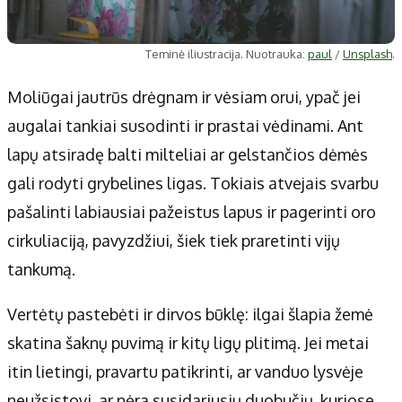
Teminė iliustracija. Nuotrauka:
paul
/
Unsplash
.
Moliūgai jautrūs drėgnam ir vėsiam orui, ypač jei
augalai tankiai susodinti ir prastai vėdinami. Ant
lapų atsiradę balti milteliai ar gelstančios dėmės
gali rodyti grybelines ligas. Tokiais atvejais svarbu
pašalinti labiausiai pažeistus lapus ir pagerinti oro
cirkuliaciją, pavyzdžiui, šiek tiek praretinti vijų
tankumą.
Vertėtų pastebėti ir dirvos būklę: ilgai šlapia žemė
skatina šaknų puvimą ir kitų ligų plitimą. Jei metai
itin lietingi, pravartu patikrinti, ar vanduo lysvėje
neužsistovi, ar nėra susidariusių duobučių, kuriose