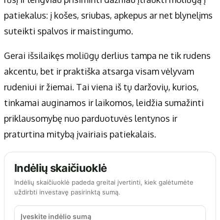
patiekalus: į košes, sriubas, apkepus ar net blynelįms
suteikti spalvos ir maistingumo.
Gerai išsilaikęs moliūgų derlius tampa ne tik rudens
akcentu, bet ir praktiška atsarga visam vėlyvam
rudeniui ir žiemai. Tai viena iš tų daržovių, kurios,
tinkamai auginamos ir laikomos, leidžia sumažinti
priklausomybę nuo parduotuvės lentynos ir
praturtina mitybą įvairiais patiekalais.