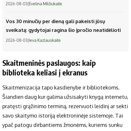
2026-08-03
|
Evelina Milčiukaitė
Vos 30 minučių per dieną gali pakeisti jūsų
sveikatą: gydytojai ragina šio įpročio neatidėlioti
2026-08-03
|
Ieva Kazlauskaitė
Skaitmeninės paslaugos: kaip
biblioteka keliasi į ekranus
Skaitmenizacija tapo kasdienybe ir bibliotekoms.
Šiandien daug kur galima užsisakyti knygą internetu,
pratęsti grąžinimo terminą, rezervuoti leidinį ar sekti
savo skaitymo istoriją elektroninėje sistemoje. Tai
ypač patogu dirbantiems žmonėms, kuriems sunku