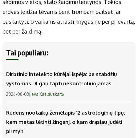
sėdimos vietos, stalo žaidimų lentynos. Tokios
erdvės leidžia tėvams bent trumpam pailsėti ar
paskaityti, o vaikams atrasti knygas ne per prievartą,
bet per žaidimą.
Tai populiaru:
Dirbtinio intelekto kūrėjai įspėja: be stabdžių
vystomas DI gali tapti nekontroliuojamas
2026-08-03
|
Ieva Kazlauskaitė
Rudens nuotaikų žemėlapis 12 astrologinių tipų:
kam metas lėtinti žingsnį, o kam drąsiau judėti
pirmyn