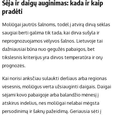
Sėja ir daigų auginimas: kada ir kaip
pradėti
Moliūgai jautrūs šalnoms, todėl į atvirą dirvą sėklas
saugiai berti galima tik tada, kai dirva sušyla ir
neprognozuojamos vėlyvos šalnos. Lietuvoje tai
dažniausiai būna nuo gegužės pabaigos, bet
tikslesnis kriterijus yra dirvos temperatūra ir orų
prognozės.
Kai norisi anksčiau sulaukti derliaus arba regionas
vėsesnis, moliūgus verta užsiauginti daigais. Daigai
sėjami kovo pabaigoje arba balandžio mėnesį į
atskirus indelius, nes moliūgai nelabai mėgsta
persodinimą ir šaknų pažeidimą. Geriausia sėti į