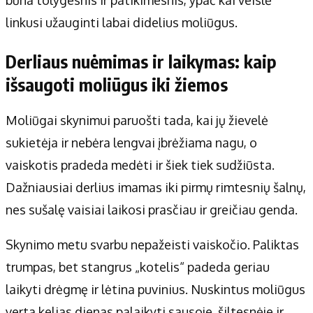
linkusi užauginti labai didelius moliūgus.
Derliaus nuėmimas ir laikymas: kaip
išsaugoti moliūgus iki žiemos
Moliūgai skynimui paruošti tada, kai jų žievelė
sukietėja ir nebėra lengvai įbrėžiama nagu, o
vaiskotis pradeda medėti ir šiek tiek sudžiūsta.
Dažniausiai derlius imamas iki pirmų rimtesnių šalnų,
nes sušalę vaisiai laikosi prasčiau ir greičiau genda.
Skynimo metu svarbu nepažeisti vaiskočio. Paliktas
trumpas, bet stangrus „kotelis“ padeda geriau
laikyti drėgmę ir lėtina puvinius. Nuskintus moliūgus
verta kelias dienas palaikyti sausoje, šiltesnėje ir