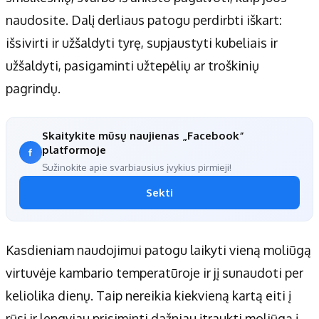
naudosite. Dalį derliaus patogu perdirbti iškart:
išsivirti ir užšaldyti tyrę, supjaustyti kubeliais ir
užšaldyti, pasigaminti užtepėlių ar troškinių
pagrindų.
Skaitykite mūsų naujienas „Facebook“
platformoje
Sužinokite apie svarbiausius įvykius pirmieji!
Sekti
Kasdieniam naudojimui patogu laikyti vieną moliūgą
virtuvėje kambario temperatūroje ir jį sunaudoti per
keliolika dienų. Taip nereikia kiekvieną kartą eiti į
rūsį ir lengviau prisiminti dažniau įtraukti moliūgą į