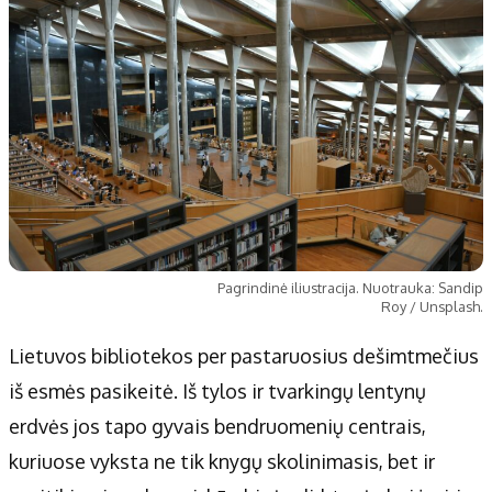
Pagrindinė iliustracija. Nuotrauka: Sandip
Roy / Unsplash.
Lietuvos bibliotekos per pastaruosius dešimtmečius
iš esmės pasikeitė. Iš tylos ir tvarkingų lentynų
erdvės jos tapo gyvais bendruomenių centrais,
kuriuose vyksta ne tik knygų skolinimasis, bet ir