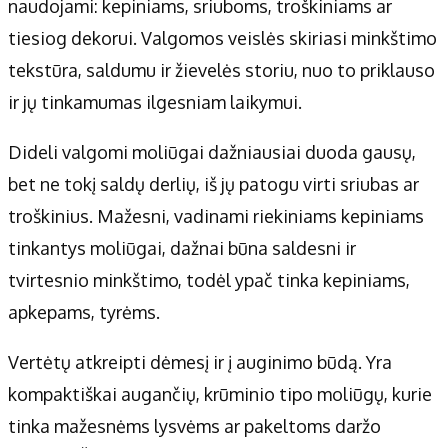
naudojami: kepiniams, sriuboms, troškiniams ar
tiesiog dekorui. Valgomos veislės skiriasi minkštimo
tekstūra, saldumu ir žievelės storiu, nuo to priklauso
ir jų tinka­mumas ilgesniam laikymui.
Dideli valgomi moliūgai dažniausiai duoda gausų,
bet ne tokį saldų derlių, iš jų patogu virti sriubas ar
troškinius. Mažesni, vadinami riekiniams kepiniams
tinkantys moliūgai, dažnai būna saldesni ir
tvirtesnio minkštimo, todėl ypač tinka kepiniams,
apkepams, tyrėms.
Vertėtų atkreipti dėmesį ir į auginimo būdą. Yra
kompaktiškai augančių, krūminio tipo moliūgų, kurie
tinka mažesnėms lysvėms ar pakeltoms daržo