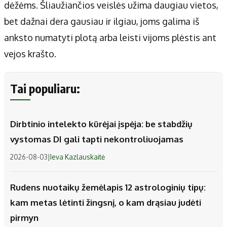
dėžėms. Šliaužiančios veislės užima daugiau vietos,
bet dažnai dera gausiau ir ilgiau, joms galima iš
anksto numatyti plotą arba leisti vijoms plėstis ant
vejos krašto.
Tai populiaru:
Dirbtinio intelekto kūrėjai įspėja: be stabdžių
vystomas DI gali tapti nekontroliuojamas
2026-08-03
|
Ieva Kazlauskaitė
Rudens nuotaikų žemėlapis 12 astrologinių tipų:
kam metas lėtinti žingsnį, o kam drąsiau judėti
pirmyn