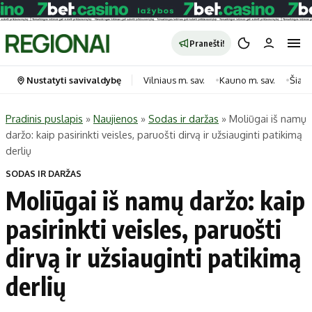
Pranešti!
Nustatyti savivaldybę
Vilniaus m. sav.
Kauno m. sav.
Šiauli
Pradinis puslapis
»
Naujienos
»
Sodas ir daržas
»
Moliūgai iš namų
daržo: kaip pasirinkti veisles, paruošti dirvą ir užsiauginti patikimą
Portalas
Kategorijos
derlių
Pradinis puslapis
Transportas
SODAS IR DARŽAS
Savivaldybės
Gyvenimas
Moliūgai iš namų daržo: kaip
Naujausi
Horoskopai
pasirinkti veisles, paruošti
Regionai
Laisvalaikis
dirvą ir užsiauginti patikimą
Lietuva
Maistas
Pasaulis
Sveikata
derlių
Politika
Technologijos