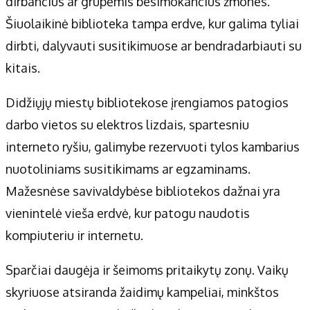
dirbančius ar grupėmis besimokančius žmones.
Šiuolaikinė biblioteka tampa erdve, kur galima tyliai
dirbti, dalyvauti susitikimuose ar bendradarbiauti su
kitais.
Didžiųjų miestų bibliotekose įrengiamos patogios
darbo vietos su elektros lizdais, spartesniu
interneto ryšiu, galimybe rezervuoti tylos kambarius
nuotoliniams susitikimams ar egzaminams.
Mažesnėse savivaldybėse bibliotekos dažnai yra
vienintelė vieša erdvė, kur patogu naudotis
kompiuteriu ir internetu.
Sparčiai daugėja ir šeimoms pritaikytų zonų. Vaikų
skyriuose atsiranda žaidimų kampeliai, minkštos