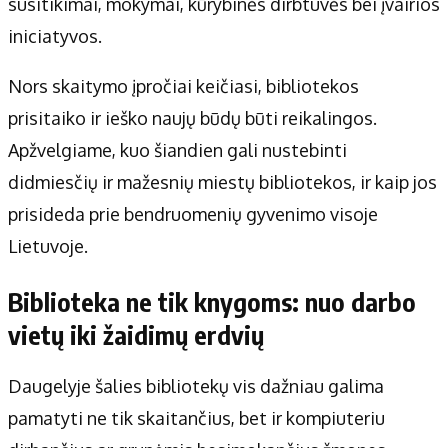
susitikimai, mokymai, kūrybinės dirbtuvės bei įvairios
iniciatyvos.
Nors skaitymo įpročiai keičiasi, bibliotekos
prisitaiko ir ieško naujų būdų būti reikalingos.
Apžvelgiame, kuo šiandien gali nustebinti
didmiesčių ir mažesnių miestų bibliotekos, ir kaip jos
prisideda prie bendruomenių gyvenimo visoje
Lietuvoje.
Biblioteka ne tik knygoms: nuo darbo
vietų iki žaidimų erdvių
Daugelyje šalies bibliotekų vis dažniau galima
pamatyti ne tik skaitančius, bet ir kompiuteriu