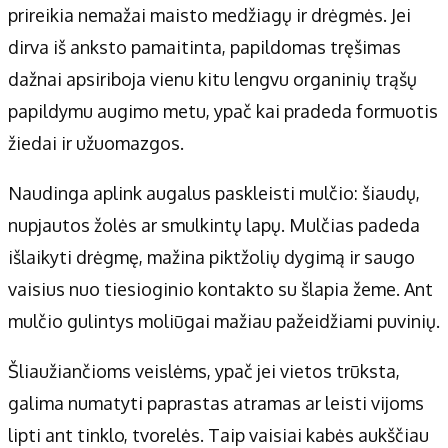
prireikia nemažai maisto medžiagų ir drėgmės. Jei
dirva iš anksto pamaitinta, papildomas tręšimas
dažnai apsiriboja vienu kitu lengvu organinių trąšų
papildymu augimo metu, ypač kai pradeda formuotis
žiedai ir užuomazgos.
Naudinga aplink augalus paskleisti mulčio: šiaudų,
nupjautos žolės ar smulkintų lapų. Mulčias padeda
išlaikyti drėgmę, mažina piktžolių dygimą ir saugo
vaisius nuo tiesioginio kontakto su šlapia žeme. Ant
mulčio gulintys moliūgai mažiau pažeidžiami puvinių.
Šliaužiančioms veislėms, ypač jei vietos trūksta,
galima numatyti paprastas atramas ar leisti vijoms
lipti ant tinklo, tvorelės. Taip vaisiai kabės aukščiau