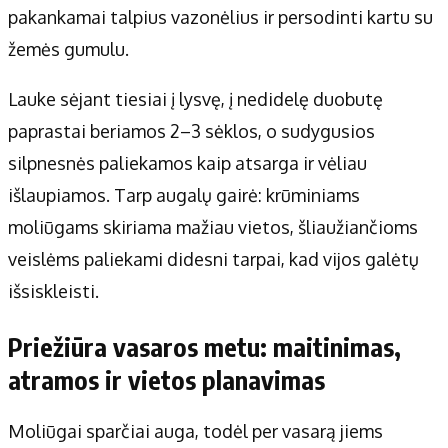
pakankamai talpius vazonėlius ir persodinti kartu su
žemės gumulu.
Lauke sėjant tiesiai į lysvę, į nedidelę duobutę
paprastai beriamos 2–3 sėklos, o sudygusios
silpnesnės paliekamos kaip atsarga ir vėliau
išlaupiamos. Tarp augalų gairė: krūminiams
moliūgams skiriama mažiau vietos, šliaužiančioms
veislėms paliekami didesni tarpai, kad vijos galėtų
išsiskleisti.
Priežiūra vasaros metu: maitinimas,
atramos ir vietos planavimas
Moliūgai sparčiai auga, todėl per vasarą jiems