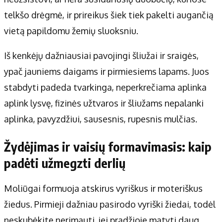
telkšo drėgmė, ir prireikus šiek tiek pakelti augančią
vietą papildomu žemių sluoksniu.
Iš kenkėjų dažniausiai pavojingi šliužai ir sraigės,
ypač jauniems daigams ir pirmiesiems lapams. Juos
stabdyti padeda tvarkinga, neperkrečiama aplinka
aplink lysvę, fizinės užtvaros ir šliužams nepalanki
aplinka, pavyzdžiui, sausesnis, rupesnis mulčias.
Žydėjimas ir vaisių formavimasis: kaip
padėti užmegzti derlių
Moliūgai formuoja atskirus vyriškus ir moteriškus
žiedus. Pirmieji dažniau pasirodo vyriški žiedai, todėl
neskubėkite nerimauti, jei pradžioje matyti daug