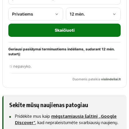
Sekite mūsų naujienas patogiau
Pridėkite mus kaip
mėgstamiausią šaltinį „Google
Discover“
, kad nepraleistumėte svarbiausių naujienų.