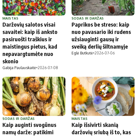
MAISTAS
SODAS IR DARŽAS
Daržovių salotos visai
Paprikos be streso: kaip
savaitei: kaip iš anksto
nuo pavasario iki rudens
pasiruošti traškius ir
užsiauginti gausų ir
maistingus pietus, kad
sveiką derlių šiltnamyje
nepavargtumėte nuo
Eglė Butkutė
•
2026-07-06
skonio
Gabija Paulauskaitė
•
2026-07-08
SODAS IR DARŽAS
MAISTAS
Kaip auginti svogūnus
Kaip išsivirti skanią
namų darže: patikimi
daržovių sriubą iš to, kas