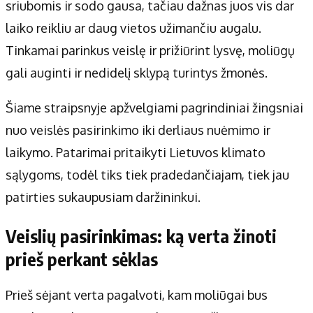
Apie mus
sriubomis ir sodo gausa, tačiau dažnas juos vis dar
Autoriai
laiko reikliu ar daug vietos užimančiu augalu.
Kontaktai
Tinkamai parinkus veislę ir prižiūrint lysvę, moliūgų
Privatumo politika
gali auginti ir nedidelį sklypą turintys žmonės.
Redakcijos politika
Šiame straipsnyje apžvelgiami pagrindiniai žingsniai
Receptai
nuo veislės pasirinkimo iki derliaus nuėmimo ir
laikymo. Patarimai pritaikyti Lietuvos klimato
sąlygoms, todėl tiks tiek pradedančiajam, tiek jau
patirties sukaupusiam daržininkui.
Veislių pasirinkimas: ką verta žinoti
prieš perkant sėklas
Prieš sėjant verta pagalvoti, kam moliūgai bus