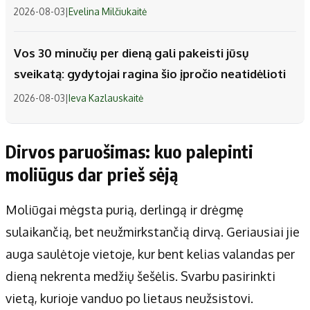
2026-08-03
|
Evelina Milčiukaitė
Vos 30 minučių per dieną gali pakeisti jūsų
sveikatą: gydytojai ragina šio įpročio neatidėlioti
2026-08-03
|
Ieva Kazlauskaitė
Dirvos paruošimas: kuo palepinti
moliūgus dar prieš sėją
Moliūgai mėgsta purią, derlingą ir drėgmę
sulaikančią, bet neužmirkstančią dirvą. Geriausiai jie
auga saulėtoje vietoje, kur bent kelias valandas per
dieną nekrenta medžių šešėlis. Svarbu pasirinkti
vietą, kurioje vanduo po lietaus neužsistovi.