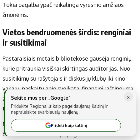
Tokia pagalba ypač reikalinga vyresnio amžiaus
žmonėms.
Vietos bendruomenės širdis: renginiai
ir susitikimai
Pastaraisiais metais bibliotekose gausėja renginių,
kurie pritraukia visiškai skirtingas auditorijas. Nuo
susitikimų su rašytojais ir diskusijų klubų iki kino
vakarų, paskaitų apie sveikatą, finansinį raštingumą
×
Sekite mus per „Google“
ar tvarumą, bibliotekos veikla seniai peržengė
Pridėkite Regionai.lt kaip pageidaujamą šaltinį ir
tradicinio skaitymo rėmus.
nepraleiskite svarbiausių naujienų.
Mažesniuose miesteliuose ir kaimo vietovėse
Pridėti kaip šaltinį
biblioteka neretai tampa pagrindiniu kultūriniu