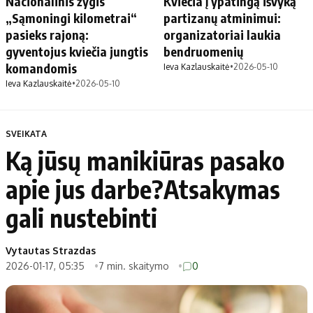
Nacionalinis žygis
Kviečia į ypatingą išvyką
„Sąmoningi kilometrai“
partizanų atminimui:
pasieks rajoną:
organizatoriai laukia
gyventojus kviečia jungtis
bendruomenių
komandomis
Ieva Kazlauskaitė
•
2026-05-10
Ieva Kazlauskaitė
•
2026-05-10
SVEIKATA
Ką jūsų manikiūras pasako
apie jus darbe?Atsakymas
gali nustebinti
Vytautas Strazdas
2026-01-17, 05:35
7 min. skaitymo
0