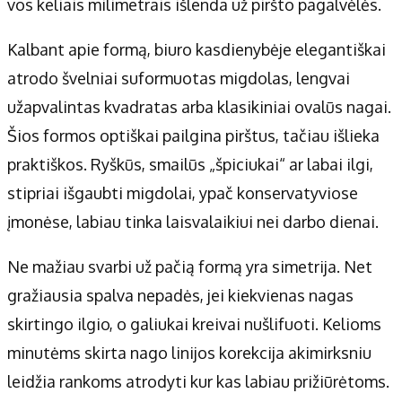
vos keliais milimetrais išlenda už piršto pagalvėlės.
Kalbant apie formą, biuro kasdienybėje elegantiškai
atrodo švelniai suformuotas migdolas, lengvai
užapvalintas kvadratas arba klasikiniai ovalūs nagai.
Šios formos optiškai pailgina pirštus, tačiau išlieka
praktiškos. Ryškūs, smailūs „špiciukai“ ar labai ilgi,
stipriai išgaubti migdolai, ypač konservatyviose
įmonėse, labiau tinka laisvalaikiui nei darbo dienai.
Ne mažiau svarbi už pačią formą yra simetrija. Net
gražiausia spalva nepadės, jei kiekvienas nagas
skirtingo ilgio, o galiukai kreivai nušlifuoti. Kelioms
minutėms skirta nago linijos korekcija akimirksniu
leidžia rankoms atrodyti kur kas labiau prižiūrėtoms.