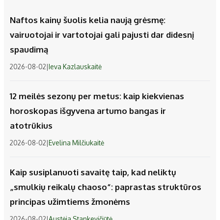
Naftos kainų šuolis kelia naują grėsmę:
vairuotojai ir vartotojai gali pajusti dar didesnį
spaudimą
2026-08-02
|
Ieva Kazlauskaitė
12 meilės sezonų per metus: kaip kiekvienas
horoskopas išgyvena artumo bangas ir
atotrūkius
2026-08-02
|
Evelina Milčiukaitė
Kaip susiplanuoti savaitę taip, kad neliktų
„smulkių reikalų chaoso“: paprastas struktūros
principas užimtiems žmonėms
2026-08-02
|
Austėja Stankevičiūtė