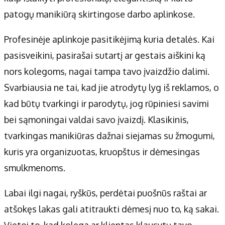
patogų manikiūrą skirtingose darbo aplinkose.
Profesinėje aplinkoje pasitikėjimą kuria detalės. Kai
pasisveikini, pasirašai sutartį ar gestais aiškini ką
nors kolegoms, nagai tampa tavo įvaizdžio dalimi.
Svarbiausia ne tai, kad jie atrodytų lyg iš reklamos, o
kad būtų tvarkingi ir parodytų, jog rūpiniesi savimi
bei sąmoningai valdai savo įvaizdį. Klasikinis,
tvarkingas manikiūras dažnai siejamas su žmogumi,
kuris yra organizuotas, kruopštus ir dėmesingas
smulkmenoms.
Labai ilgi nagai, ryškūs, perdėtai puošnūs raštai ar
atšokęs lakas gali atitraukti dėmesį nuo to, ką sakai.
Vietoj to, kad kolega ar klientas klausytų tavo