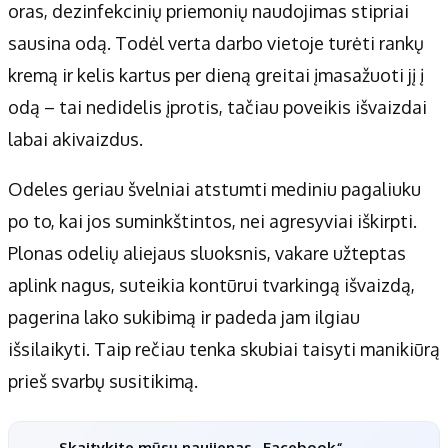
oras, dezinfekcinių priemonių naudojimas stipriai
sausina odą. Todėl verta darbo vietoje turėti rankų
kremą ir kelis kartus per dieną greitai įmasažuoti jį į
odą – tai nedidelis įprotis, tačiau poveikis išvaizdai
labai akivaizdus.
Odeles geriau švelniai atstumti mediniu pagaliuku
po to, kai jos suminkštintos, nei agresyviai iškirpti.
Plonas odelių aliejaus sluoksnis, vakare užteptas
aplink nagus, suteikia kontūrui tvarkingą išvaizdą,
pagerina lako sukibimą ir padeda jam ilgiau
išsilaikyti. Taip rečiau tenka skubiai taisyti manikiūrą
prieš svarbų susitikimą.
Skaitykite mūsų naujienas „Facebook“