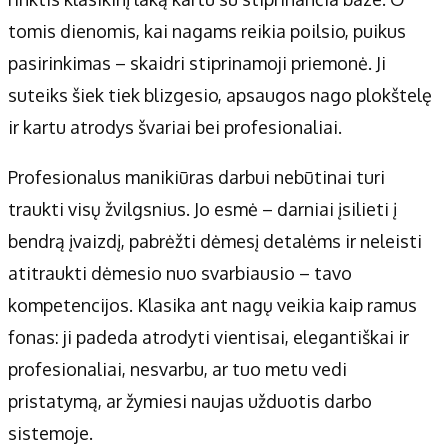
tomis dienomis, kai nagams reikia poilsio, puikus
pasirinkimas – skaidri stiprinamoji priemonė. Ji
suteiks šiek tiek blizgesio, apsaugos nago plokštelę
ir kartu atrodys švariai bei profesionaliai.
Profesionalus manikiūras darbui nebūtinai turi
traukti visų žvilgsnius. Jo esmė – darniai įsilieti į
bendrą įvaizdį, pabrėžti dėmesį detalėms ir neleisti
atitraukti dėmesio nuo svarbiausio – tavo
kompetencijos. Klasika ant nagų veikia kaip ramus
fonas: ji padeda atrodyti vientisai, elegantiškai ir
profesionaliai, nesvarbu, ar tuo metu vedi
pristatymą, ar žymiesi naujas užduotis darbo
sistemoje.