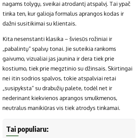
nagams tolygų, sveikai atrodantį atspalvį. Tai ypač
tinka ten, kur galioja formalus aprangos kodas ir
dažni susitikimai su klientais.
Kita nesenstanti klasika – šviesūs rožiniai ir
„pabalintų“ spalvų tonai. Jie suteikia rankoms
gaivumo, vizualiai jas jaunina ir dera tiek prie
kostiumo, tiek prie megztinio su džinsais. Skirtingai
nei itin sodrios spalvos, tokie atspalviai retai
„susipyksta“ su drabužių palete, todėl net ir
nederinant kiekvienos aprangos smulkmenos,
neutralus manikiūras vis tiek atrodys tinkamai.
Tai populiaru: