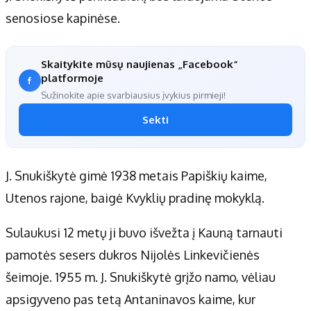
Apie mus
senosiose kapinėse.
Autoriai
Kontaktai
Skaitykite mūsų naujienas „Facebook“
Privatumo politika
platformoje
Redakcijos politika
Sužinokite apie svarbiausius įvykius pirmieji!
Receptai
Sekti
J. Snukiškytė gimė 1938 metais Papiškių kaime,
Utenos rajone, baigė Kvyklių pradinę mokyklą.
Sulaukusi 12 metų ji buvo išvežta į Kauną tarnauti
pamotės sesers dukros Nijolės Linkevičienės
šeimoje. 1955 m. J. Snukiškytė grįžo namo, vėliau
apsigyveno pas tetą Antaninavos kaime, kur