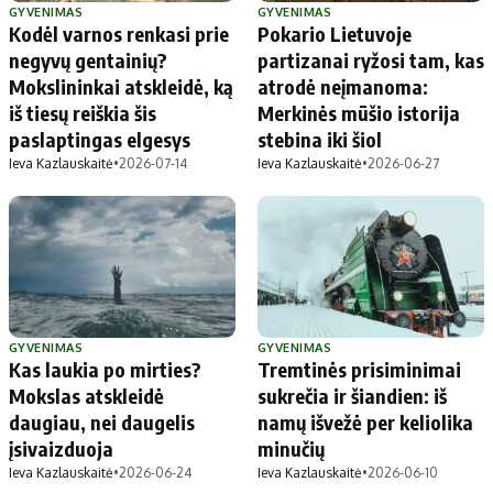
GYVENIMAS
GYVENIMAS
Kodėl varnos renkasi prie
Pokario Lietuvoje
negyvų gentainių?
partizanai ryžosi tam, kas
Mokslininkai atskleidė, ką
atrodė neįmanoma:
iš tiesų reiškia šis
Merkinės mūšio istorija
paslaptingas elgesys
stebina iki šiol
Ieva Kazlauskaitė
•
2026-07-14
Ieva Kazlauskaitė
•
2026-06-27
GYVENIMAS
GYVENIMAS
Kas laukia po mirties?
Tremtinės prisiminimai
Mokslas atskleidė
sukrečia ir šiandien: iš
daugiau, nei daugelis
namų išvežė per keliolika
įsivaizduoja
minučių
Ieva Kazlauskaitė
•
2026-06-24
Ieva Kazlauskaitė
•
2026-06-10