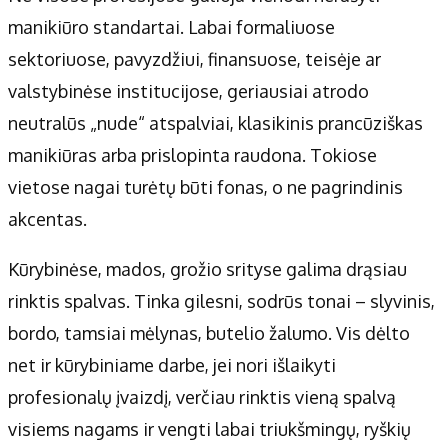
manikiūro standartai. Labai formaliuose
sektoriuose, pavyzdžiui, finansuose, teisėje ar
valstybinėse institucijose, geriausiai atrodo
neutralūs „nude“ atspalviai, klasikinis prancūziškas
manikiūras arba prislopinta raudona. Tokiose
vietose nagai turėtų būti fonas, o ne pagrindinis
akcentas.
Kūrybinėse, mados, grožio srityse galima drąsiau
rinktis spalvas. Tinka gilesni, sodrūs tonai – slyvinis,
bordo, tamsiai mėlynas, butelio žalumo. Vis dėlto
net ir kūrybiniame darbe, jei nori išlaikyti
profesionalų įvaizdį, verčiau rinktis vieną spalvą
visiems nagams ir vengti labai triukšmingų, ryškių