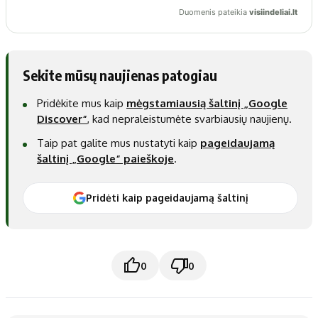
Sekite mūsų naujienas patogiau
Pridėkite mus kaip
mėgstamiausią šaltinį „Google
Discover“
, kad nepraleistumėte svarbiausių naujienų.
Taip pat galite mus nustatyti kaip
pageidaujamą
šaltinį „Google“ paieškoje
.
Pridėti kaip pageidaujamą šaltinį
0
0