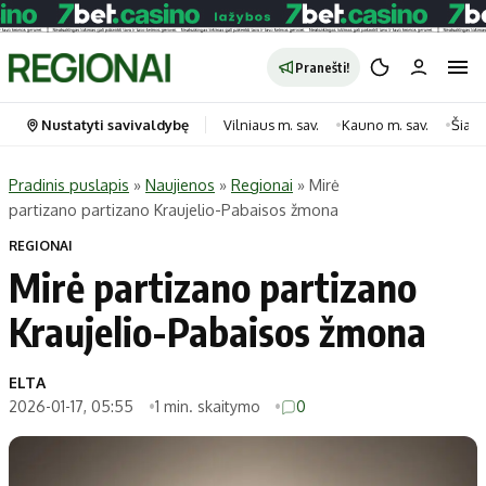
Pranešti!
Nustatyti savivaldybę
Vilniaus m. sav.
Kauno m. sav.
Šiauli
Pradinis puslapis
»
Naujienos
»
Regionai
»
Mirė
partizano partizano Kraujelio-Pabaisos žmona
Portalas
Kategorijos
REGIONAI
Pradinis puslapis
Transportas
Mirė partizano partizano
Savivaldybės
Gyvenimas
Kraujelio-Pabaisos žmona
Naujausi
Horoskopai
Regionai
Laisvalaikis
ELTA
Lietuva
Maistas
2026-01-17, 05:55
1 min. skaitymo
0
Pasaulis
Sveikata
Politika
Technologijos