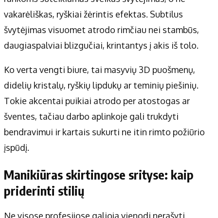
vakarėliškas, ryškiai žėrintis efektas. Subtilus
švytėjimas visuomet atrodo rimčiau nei stambūs,
daugiaspalviai blizgučiai, krintantys į akis iš tolo.
Ko verta vengti biure, tai masyvių 3D puošmenų,
didelių kristalų, ryškių lipdukų ar teminių piešinių.
Tokie akcentai puikiai atrodo per atostogas ar
šventes, tačiau darbo aplinkoje gali trukdyti
bendravimui ir kartais sukurti ne itin rimto požiūrio
įspūdį.
Manikiūras skirtingose srityse: kaip
priderinti stilių
Ne visose profesijose galioja vienodi nerašyti