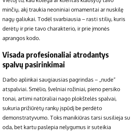
minčių, akį traukia neoniniai ornamentai ar nuskilę
nagų galiukai. Todėl svarbiausia – rasti stilių, kuris
derėtų ir prie tavo charakterio, ir prie įmonės
aprangos kodo.
Visada profesionaliai atrodantys
spalvų pasirinkimai
Darbo aplinkai saugiausias pagrindas – „nude“
atspalviai. Smėlio, švelniai rožiniai, pieno persiko
tonai, artimi natūraliai nago plokštelės spalvai,
sukuria prižiūrėtų rankų įspūdį be perdėto
demonstratyvumo. Toks manikiūras tarsi susilieja su
oda, bet kartu paslepia nelygumus ir suteikia