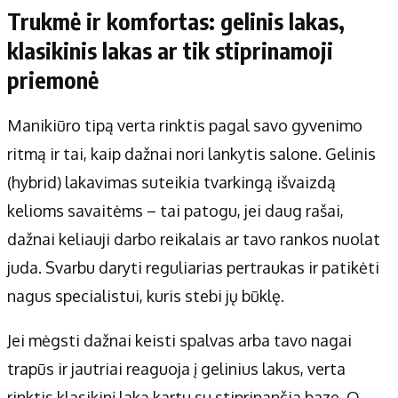
Trukmė ir komfortas: gelinis lakas,
klasikinis lakas ar tik stiprinamoji
priemonė
Manikiūro tipą verta rinktis pagal savo gyvenimo
ritmą ir tai, kaip dažnai nori lankytis salone. Gelinis
(hybrid) lakavimas suteikia tvarkingą išvaizdą
kelioms savaitėms – tai patogu, jei daug rašai,
dažnai keliauji darbo reikalais ar tavo rankos nuolat
juda. Svarbu daryti reguliarias pertraukas ir patikėti
nagus specialistui, kuris stebi jų būklę.
Jei mėgsti dažnai keisti spalvas arba tavo nagai
trapūs ir jautriai reaguoja į gelinius lakus, verta
rinktis klasikinį laką kartu su stiprinančia baze. O