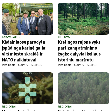
LAISVALAIKIS
LIETUVA
Kėdainiuose parodyta
Kretingos rajone vyks
įspūdinga karinė galia:
partizanų atminimo
virš miesto skraidė ir
žygis: dalyviai keliaus
NATO naikintuvai
istoriniu maršrutu
Ieva Kazlauskaitė
•
2026-05-19
Ieva Kazlauskaitė
•
2026-05-18
REGIONAI
REGIONAI