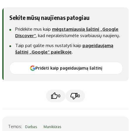
Sekite mūsų naujienas patogiau
Pridėkite mus kaip
mėgstamiausią šaltinį „Google
Discover“
, kad nepraleistumėte svarbiausių naujienų.
Taip pat galite mus nustatyti kaip
pageidaujamą
šaltinį „Google“ paieškoje
.
Pridėti kaip pageidaujamą šaltinį
0
0
Temos:
Darbas
Manikiūras