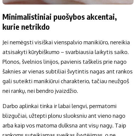
Minimalistiniai puošybos akcentai,
kurie netrikdo
Jei nemėgsti visiškai vienspalvio manikiūro, nereikia
atsisakyti kūrybiškumo – svarbiausia laikytis saiko.
Plonos, švelnios linijos, pavienis taškelis prie nago
šaknies ar vienas subtiliai švytintis nagas ant rankos
gali suteikti manikiūrui charakterio, tačiau neužgoš
nei rankų, nei bendro įvaizdžio.
Darbo aplinkai tinka ir labai lengvi, permatomi
blizgučiai, užtepti plonu sluoksniu ant vieno nago
arba kaip vos matoma dulksna ant visų nagų. Taip
rankoms suteikiamas sveikas švytėjimas, o ne