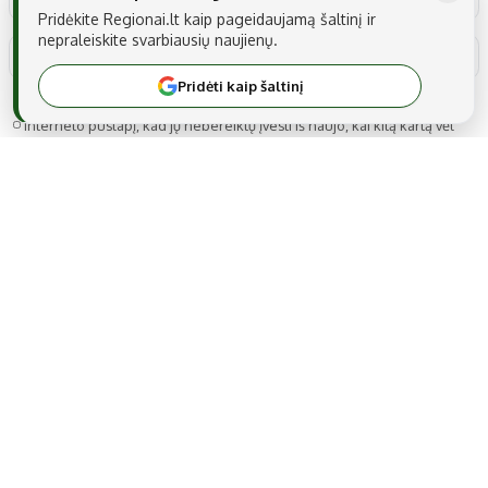
Pridėkite Regionai.lt kaip pageidaujamą šaltinį ir
nepraleiskite svarbiausių naujienų.
Pridėti kaip šaltinį
Noriu savo interneto naršyklėje išsaugoti vardą, el. pašto adresą ir
interneto puslapį, kad jų nebereiktų įvesti iš naujo, kai kitą kartą vėl
norėsiu parašyti komentarą.
MB Snarskis media
Gedimino g. 22A-14, LT-44319 Kaunas
Tel.: +370 606 17737
El. paštas:
info@regionai.lt