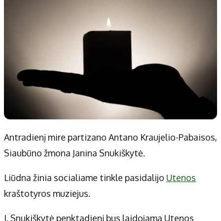
Patarimai
Indėlių palūkanos
Dirbtinis intelektas
Dienos naujienos
Gineso rekordai
Ekonomikos naujienos
Didžiosios savivaldybės
Kitos savivaldybės
Vilniaus miesto
Druskininkų
Kauno miesto
Utenos rajono
Klaipėdos miesto
Jonavos rajono
Panevėžio miesto
Vilkaviškio rajono
Antradienį mire partizano Antano Kraujelio-Pabaisos,
Šiaulių miesto
Tauragės rajono
Siaubūno žmona Janina Snukiškytė.
Alytaus miesto
Palangos miesto
Marijampolės
Prienų rajono
Liūdna žinia socialiame tinkle pasidalijo
Utenos
kraštotyros muziejus.
Redakcija
J. Snukiškytė penktadienį bus laidojama Utenos