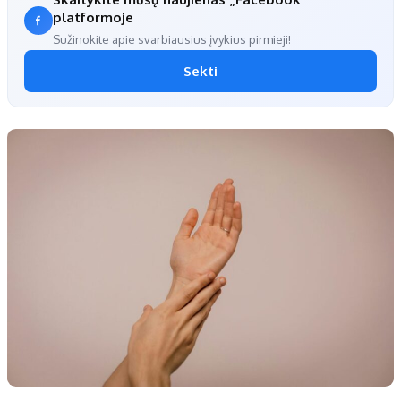
platformoje
Sužinokite apie svarbiausius įvykius pirmieji!
Sekti