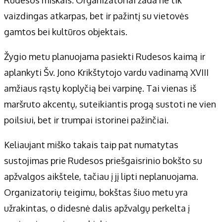
Apie mus
vaizdingas atkarpas, bet ir pažintį su vietovės
Autoriai
gamtos bei kultūros objektais.
Kontaktai
Privatumo politika
Žygio metu planuojama pasiekti Rudesos kaimą ir
Redakcijos politika
aplankyti Šv. Jono Krikštytojo vardu vadinamą XVIII
Receptai
amžiaus rąstų koplyčią bei varpinę. Tai vienas iš
maršruto akcentų, suteikiantis progą sustoti ne vien
poilsiui, bet ir trumpai istorinei pažinčiai.
Keliaujant miško takais taip pat numatytas
sustojimas prie Rudesos priešgaisrinio bokšto su
apžvalgos aikštele, tačiau į jį lipti neplanuojama.
Organizatorių teigimu, bokštas šiuo metu yra
užrakintas, o didesnė dalis apžvalgų perkelta į