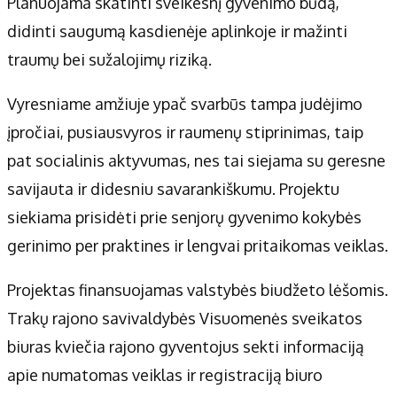
Planuojama skatinti sveikesnį gyvenimo būdą,
didinti saugumą kasdienėje aplinkoje ir mažinti
traumų bei sužalojimų riziką.
Vyresniame amžiuje ypač svarbūs tampa judėjimo
įpročiai, pusiausvyros ir raumenų stiprinimas, taip
pat socialinis aktyvumas, nes tai siejama su geresne
savijauta ir didesniu savarankiškumu. Projektu
siekiama prisidėti prie senjorų gyvenimo kokybės
gerinimo per praktines ir lengvai pritaikomas veiklas.
Projektas finansuojamas valstybės biudžeto lėšomis.
Trakų rajono savivaldybės Visuomenės sveikatos
biuras kviečia rajono gyventojus sekti informaciją
apie numatomas veiklas ir registraciją biuro