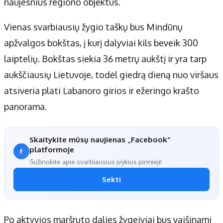
naujesnius regiono objektus.
Vienas svarbiausių žygio taškų bus Mindūnų
apžvalgos bokštas, į kurį dalyviai kils beveik 300
laiptelių. Bokštas siekia 36 metrų aukštį ir yra tarp
aukščiausių Lietuvoje, todėl giedrą dieną nuo viršaus
atsiveria plati Labanoro girios ir ežeringo krašto
panorama.
Skaitykite mūsų naujienas „Facebook“
platformoje
Sužinokite apie svarbiausius įvykius pirmieji!
Sekti
Po aktyvios maršruto dalies žygeiviai bus vaišinami