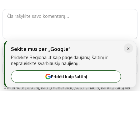
×
Sekite mus per „Google“
Pridėkite Regionai.lt kaip pageidaujamą šaltinį ir
nepraleiskite svarbiausių naujienų.
Pridėti kaip šaltinį
Noriu savo interneto naršyklėje išsaugoti vardą, el. pašto adresą ir
interneto puslapį, kad jų nebereiktų įvesti iš naujo, kai kitą kartą vėl
norėsiu parašyti komentarą.