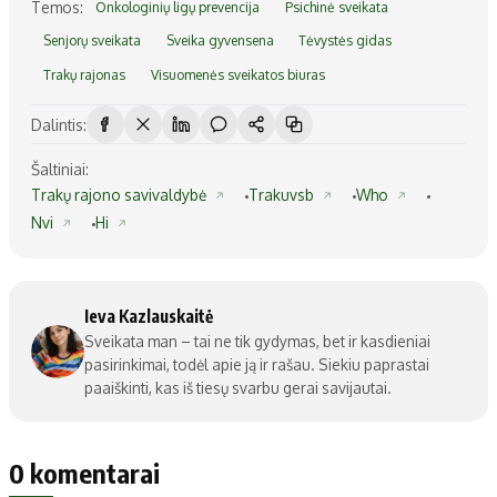
Temos:
Onkologinių ligų prevencija
Psichinė sveikata
Senjorų sveikata
Sveika gyvensena
Tėvystės gidas
Trakų rajonas
Visuomenės sveikatos biuras
Dalintis:
Šaltiniai:
Trakų rajono savivaldybė
Trakuvsb
Who
Nvi
Hi
Ieva Kazlauskaitė
Sveikata man – tai ne tik gydymas, bet ir kasdieniai
pasirinkimai, todėl apie ją ir rašau. Siekiu paprastai
paaiškinti, kas iš tiesų svarbu gerai savijautai.
0 komentarai