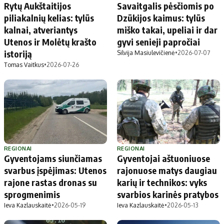
Rytų Aukštaitijos
Savaitgalis pėsčiomis po
piliakalnių kelias: tylūs
Dzūkijos kaimus: tylūs
kalnai, atveriantys
miško takai, upeliai ir dar
Utenos ir Molėtų krašto
gyvi senieji papročiai
istoriją
Silvija Masiulevičienė
•
2026-07-07
Tomas Vaitkus
•
2026-07-26
REGIONAI
REGIONAI
Gyventojams siunčiamas
Gyventojai aštuoniuose
svarbus įspėjimas: Utenos
rajonuose matys daugiau
rajone rastas dronas su
karių ir technikos: vyks
sprogmenimis
svarbios karinės pratybos
Ieva Kazlauskaitė
•
2026-05-19
Ieva Kazlauskaitė
•
2026-05-13