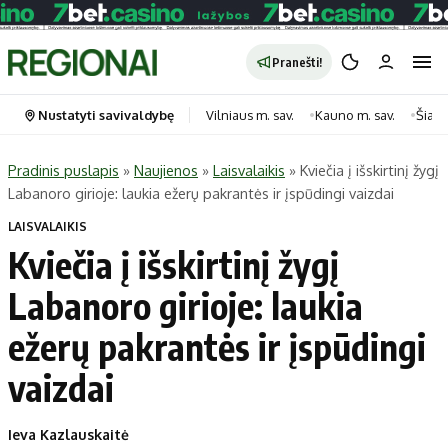
Pranešti!
Nustatyti savivaldybę
Vilniaus m. sav.
Kauno m. sav.
Šiauli
Pradinis puslapis
»
Naujienos
»
Laisvalaikis
»
Kviečia į išskirtinį žygį
Labanoro girioje: laukia ežerų pakrantės ir įspūdingi vaizdai
Portalas
Kategorijos
LAISVALAIKIS
Pradinis puslapis
Transportas
Kviečia į išskirtinį žygį
Savivaldybės
Gyvenimas
Labanoro girioje: laukia
Naujausi
Horoskopai
Regionai
Laisvalaikis
ežerų pakrantės ir įspūdingi
Lietuva
Maistas
vaizdai
Pasaulis
Sveikata
Politika
Technologijos
Ieva Kazlauskaitė