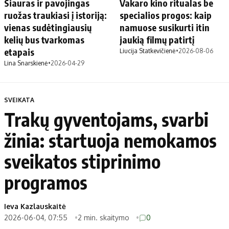
Siauras ir pavojingas
Vakaro kino ritualas be
ruožas traukiasi į istoriją:
specialios progos: kaip
vienas sudėtingiausių
namuose susikurti itin
kelių bus tvarkomas
jaukią filmų patirtį
etapais
Liucija Statkevičienė
•
2026-08-06
Lina Snarskienė
•
2026-04-29
SVEIKATA
Trakų gyventojams, svarbi
žinia: startuoja nemokamos
sveikatos stiprinimo
programos
Ieva Kazlauskaitė
2026-06-04, 07:55
2 min. skaitymo
0