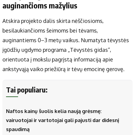
auginančioms mažylius
Atskira projekto dalis skirta nėščiosioms,
besilaukiančioms šeimoms bei tėvams,
auginantiems 0–3 metų vaikus. Numatyta tėvystės
įgūdžių ugdymo programa „Tėvystės gidas“,
orientuota į mokslu pagrįstą informaciją apie
ankstyvąją vaiko priežiūrą ir tėvų emocinę gerovę.
Tai populiaru:
Naftos kainų šuolis kelia naują grėsmę:
vairuotojai ir vartotojai gali pajusti dar didesnį
spaudimą