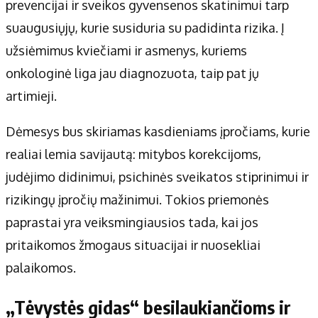
prevencijai ir sveikos gyvensenos skatinimui tarp
suaugusiųjų, kurie susiduria su padidinta rizika. Į
užsiėmimus kviečiami ir asmenys, kuriems
onkologinė liga jau diagnozuota, taip pat jų
artimieji.
Dėmesys bus skiriamas kasdieniams įpročiams, kurie
realiai lemia savijautą: mitybos korekcijoms,
judėjimo didinimui, psichinės sveikatos stiprinimui ir
rizikingų įpročių mažinimui. Tokios priemonės
paprastai yra veiksmingiausios tada, kai jos
pritaikomos žmogaus situacijai ir nuosekliai
palaikomos.
„Tėvystės gidas“ besilaukiančioms ir