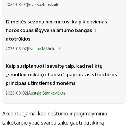
2026-08-02
|
Ieva Kazlauskaitė
12 meilės sezonų per metus: kaip kiekvienas
horoskopas išgyvena artumo bangas ir
atotrūkius
2026-08-02
|
Evelina Milčiukaitė
Kaip susiplanuoti savaitę taip, kad neliktų
„smulkių reikalų chaoso“: paprastas struktūros
principas užimtiems žmonėms
2026-08-02
|
Austėja Stankevičiūtė
Akcentuojama, kad nėštumo ir pogimdyminiu
laikotarpiu ypač svarbu laiku gauti patikimą