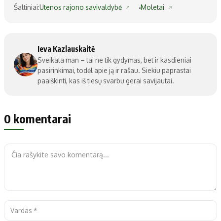
Šaltiniai:
Utenos rajono savivaldybė
Moletai
Ieva Kazlauskaitė
Sveikata man – tai ne tik gydymas, bet ir kasdieniai
pasirinkimai, todėl apie ją ir rašau. Siekiu paprastai
paaiškinti, kas iš tiesų svarbu gerai savijautai.
0 komentarai