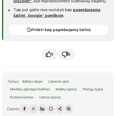
Discover“
, kad nepraleistumėte svarbiausių naujienų.
Taip pat galite mus nustatyti kaip
pageidaujamą
šaltinį „Google“ paieškoje
.
Pridėti kaip pageidaujamą šaltinį
1
0
Temos:
Baltieji Lakajai
Labanoro giria
Mindūnų apžvalgos bokštas
Molėtų rajonas
Pėsčiųjų žygiai
Rudesos kaimas
Utenos rajonas
Dalintis: