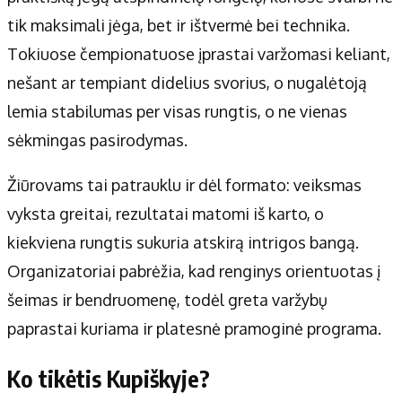
tik maksimali jėga, bet ir ištvermė bei technika.
Tokiuose čempionatuose įprastai varžomasi keliant,
nešant ar tempiant didelius svorius, o nugalėtoją
lemia stabilumas per visas rungtis, o ne vienas
sėkmingas pasirodymas.
Žiūrovams tai patrauklu ir dėl formato: veiksmas
vyksta greitai, rezultatai matomi iš karto, o
kiekviena rungtis sukuria atskirą intrigos bangą.
Organizatoriai pabrėžia, kad renginys orientuotas į
šeimas ir bendruomenę, todėl greta varžybų
paprastai kuriama ir platesnė pramoginė programa.
Ko tikėtis Kupiškyje?