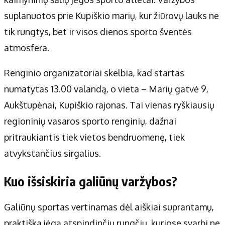
Apie mus
suplanuotos prie Kupiškio marių, kur žiūrovų lauks ne
Autoriai
tik rungtys, bet ir visos dienos sporto šventės
Kontaktai
atmosfera.
Privatumo politika
Redakcijos politika
Renginio organizatoriai skelbia, kad startas
Receptai
numatytas 13.00 valandą, o vieta – Marių gatvė 9,
Aukštupėnai, Kupiškio rajonas. Tai vienas ryškiausių
regioninių vasaros sporto renginių, dažnai
pritraukiantis tiek vietos bendruomenę, tiek
atvykstančius sirgalius.
Kuo išsiskiria galiūnų varžybos?
Galiūnų sportas vertinamas dėl aiškiai suprantamų,
praktišką jėgą atspindinčių rungčių, kuriose svarbi ne