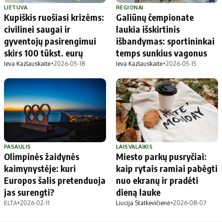
LIETUVA
REGIONAI
Kupiškis ruošiasi krizėms:
Galiūnų čempionate
civilinei saugai ir
laukia išskirtinis
gyventojų pasirengimui
išbandymas: sportininkai
skirs 100 tūkst. eurų
temps sunkius vagonus
Ieva Kazlauskaitė
•
2026-05-18
Ieva Kazlauskaitė
•
2026-05-15
PASAULIS
LAISVALAIKIS
Olimpinės žaidynės
Miesto parkų pusryčiai:
kaimynystėje: kuri
kaip rytais ramiai pabėgti
Europos šalis pretenduoja
nuo ekranų ir pradėti
jas surengti?
dieną lauke
ELTA
•
2026-02-11
Liucija Statkevičienė
•
2026-08-07