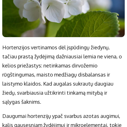
Hortenzijos vertinamos dėl įspūdingų žiedynų,
tačiau prastą žydėjimą dažniausiai lemia ne viena, o
kelios priežastys: netinkamas dirvožemio
rūgštingumas, maisto medžiagų disbalansas ir
laistymo klaidos. Kad augalas sukrautų daugiau
žiedų, svarbiausia užtikrinti tinkamą mitybą ir
sąlygas šaknims.
Daugumai hortenzijų ypač svarbus azotas augimui,
kalis gausesniam žydėjimui ir mikroelementai, tokie