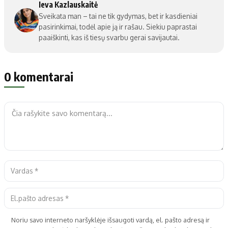
Ieva Kazlauskaitė
Sveikata man – tai ne tik gydymas, bet ir kasdieniai
pasirinkimai, todėl apie ją ir rašau. Siekiu paprastai
paaiškinti, kas iš tiesų svarbu gerai savijautai.
0 komentarai
Noriu savo interneto naršyklėje išsaugoti vardą, el. pašto adresą ir