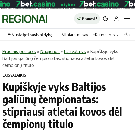
Pranešti!
Nustatyti savivaldybę
Vilniaus m. sav.
Kauno m. sav.
Šiauli
Pradinis puslapis
»
Naujienos
»
Laisvalaikis
»
Kupiškyje vyks
Baltijos galiūnų čempionatas: stipriausi atletai kovos dėl
Portalas
Kategorijos
čempionų titulo
Pradinis puslapis
Transportas
LAISVALAIKIS
Savivaldybės
Gyvenimas
Kupiškyje vyks Baltijos
Naujausi
Horoskopai
galiūnų čempionatas:
Regionai
Laisvalaikis
stipriausi atletai kovos dėl
Lietuva
Maistas
Pasaulis
Sveikata
čempionų titulo
Politika
Technologijos