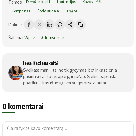
Temos:
Dirvožemio pH
Hortenzijos
Kavos tirščiai
Kompostas
Sodo augalai
Trąšos
Dalintis:
Šaltiniai:
Wp
Clemson
Ieva Kazlauskaitė
Sveikata man – tai ne tik gydymas, bet ir kasdieniai
pasirinkimai, todėl apie ją ir rašau. Siekiu paprastai
paaiškinti, kas iš tiesų svarbu gerai savijautai.
0 komentarai