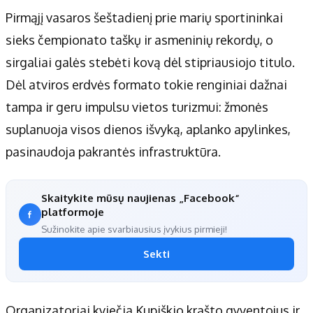
Pirmąjį vasaros šeštadienį prie marių sportininkai
sieks čempionato taškų ir asmeninių rekordų, o
sirgaliai galės stebėti kovą dėl stipriausiojo titulo.
Dėl atviros erdvės formato tokie renginiai dažnai
tampa ir geru impulsu vietos turizmui: žmonės
suplanuoja visos dienos išvyką, aplanko apylinkes,
pasinaudoja pakrantės infrastruktūra.
Skaitykite mūsų naujienas „Facebook“
platformoje
Sužinokite apie svarbiausius įvykius pirmieji!
Sekti
Organizatoriai kviečia Kupiškio krašto gyventojus ir