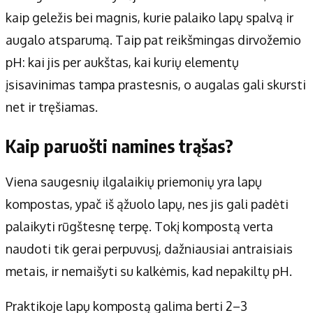
kaip geležis bei magnis, kurie palaiko lapų spalvą ir
augalo atsparumą. Taip pat reikšmingas dirvožemio
pH: kai jis per aukštas, kai kurių elementų
įsisavinimas tampa prastesnis, o augalas gali skursti
net ir tręšiamas.
Kaip paruošti namines trąšas?
Viena saugesnių ilgalaikių priemonių yra lapų
kompostas, ypač iš ąžuolo lapų, nes jis gali padėti
palaikyti rūgštesnę terpę. Tokį kompostą verta
naudoti tik gerai perpuvusį, dažniausiai antraisiais
metais, ir nemaišyti su kalkėmis, kad nepakiltų pH.
Praktikoje lapų kompostą galima berti 2–3