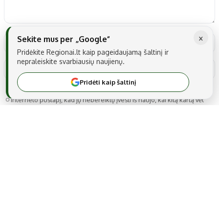
×
Sekite mus per „Google“
Pridėkite Regionai.lt kaip pageidaujamą šaltinį ir
nepraleiskite svarbiausių naujienų.
Pridėti kaip šaltinį
Noriu savo interneto naršyklėje išsaugoti vardą, el. pašto adresą ir
interneto puslapį, kad jų nebereiktų įvesti iš naujo, kai kitą kartą vėl
norėsiu parašyti komentarą.
MB Snarskis media