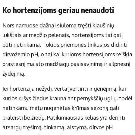
Ko hortenzijoms geriau nenaudoti
Nors namuose dažnai siūloma tręšti kiaušinių
lukštais ar medžio pelenais, hortensijoms tai gali
būti netinkama. Tokios priemonės linkusios didinti
dirvožemio pH, o tai kai kurioms hortensijoms reiškia
prastesnį maisto medžiagų pasisavinimą ir silpnesnį
žydėjimą.
Jei hortenzija nežydi, verta įvertinti ir genėjimą: kai
kurios rūšys žiedus krauna ant pernykščių ūglių, todėl
netinkamu metu nugenėtas krūmas sezoną gali
praleisti be žiedų. Patikimiausias kelias yra derinti
atsargų tręšimą, tinkamą laistymą, dirvos pH