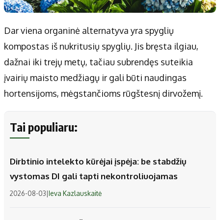
Dar viena organinė alternatyva yra spyglių
kompostas iš nukritusių spyglių. Jis bręsta ilgiau,
dažnai iki trejų metų, tačiau subrendęs suteikia
įvairių maisto medžiagų ir gali būti naudingas
hortensijoms, mėgstančioms rūgštesnį dirvožemį.
Tai populiaru:
Dirbtinio intelekto kūrėjai įspėja: be stabdžių
vystomas DI gali tapti nekontroliuojamas
2026-08-03
|
Ieva Kazlauskaitė