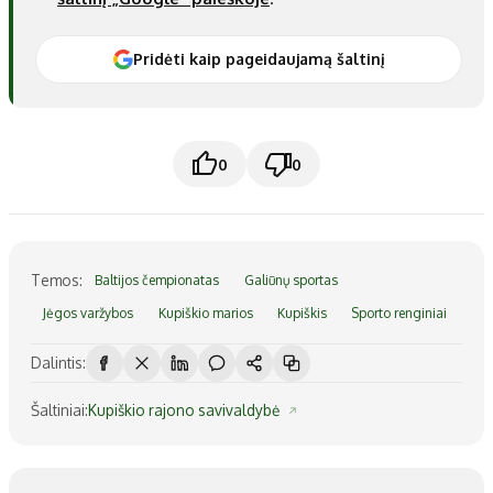
Pridėti kaip pageidaujamą šaltinį
0
0
Temos:
Baltijos čempionatas
Galiūnų sportas
Jėgos varžybos
Kupiškio marios
Kupiškis
Sporto renginiai
Dalintis:
Šaltiniai:
Kupiškio rajono savivaldybė