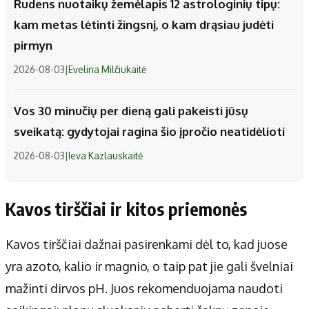
Rudens nuotaikų žemėlapis 12 astrologinių tipų:
kam metas lėtinti žingsnį, o kam drąsiau judėti
pirmyn
2026-08-03
|
Evelina Milčiukaitė
Vos 30 minučių per dieną gali pakeisti jūsų
sveikatą: gydytojai ragina šio įpročio neatidėlioti
2026-08-03
|
Ieva Kazlauskaitė
Kavos tirščiai ir kitos priemonės
Kavos tirščiai dažnai pasirenkami dėl to, kad juose
yra azoto, kalio ir magnio, o taip pat jie gali švelniai
mažinti dirvos pH. Juos rekomenduojama naudoti