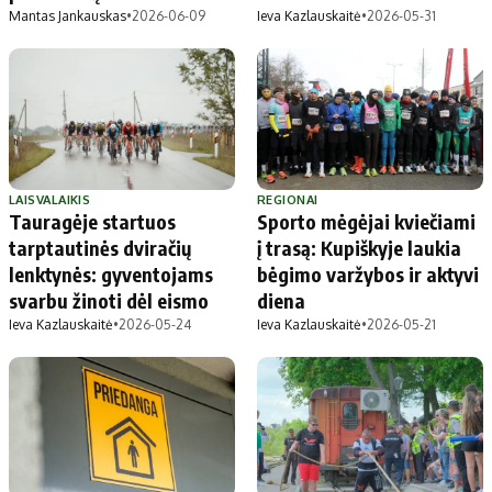
Mantas Jankauskas
•
2026-06-09
Ieva Kazlauskaitė
•
2026-05-31
LAISVALAIKIS
REGIONAI
Tauragėje startuos
Sporto mėgėjai kviečiami
tarptautinės dviračių
į trasą: Kupiškyje laukia
lenktynės: gyventojams
bėgimo varžybos ir aktyvi
svarbu žinoti dėl eismo
diena
Ieva Kazlauskaitė
•
2026-05-24
Ieva Kazlauskaitė
•
2026-05-21