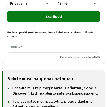
Sekite mūsų naujienas patogiau
Pridėkite mus kaip
mėgstamiausią šaltinį „Google
Discover“
, kad nepraleistumėte svarbiausių naujienų.
Taip pat galite mus nustatyti kaip
pageidaujamą
šaltinį „Google“ paieškoje
.