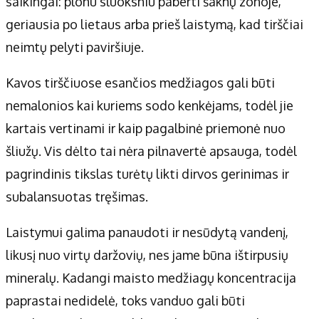
saikingai: plonu sluoksniu paberti šaknų zonoje,
geriausia po lietaus arba prieš laistymą, kad tirščiai
neimtų pelyti paviršiuje.
Kavos tirščiuose esančios medžiagos gali būti
nemalonios kai kuriems sodo kenkėjams, todėl jie
kartais vertinami ir kaip pagalbinė priemonė nuo
šliužų. Vis dėlto tai nėra pilnavertė apsauga, todėl
pagrindinis tikslas turėtų likti dirvos gerinimas ir
subalansuotas tręšimas.
Laistymui galima panaudoti ir nesūdytą vandenį,
likusį nuo virtų daržovių, nes jame būna ištirpusių
mineralų. Kadangi maisto medžiagų koncentracija
paprastai nedidelė, toks vanduo gali būti