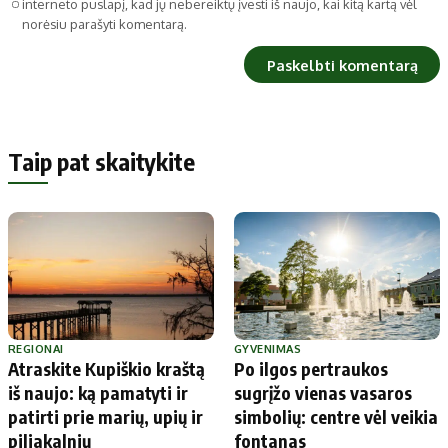
interneto puslapį, kad jų nebereiktų įvesti iš naujo, kai kitą kartą vėl
norėsiu parašyti komentarą.
Taip pat skaitykite
REGIONAI
GYVENIMAS
Atraskite Kupiškio kraštą
Po ilgos pertraukos
iš naujo: ką pamatyti ir
sugrįžo vienas vasaros
patirti prie marių, upių ir
simbolių: centre vėl veikia
piliakalnių
fontanas