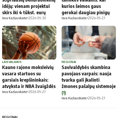
idėjų: vienam projektui
kurios šeimos gaus
skirs iki 4 tūkst. eurų
gerokai daugiau pinigų
Ieva Kazlauskaitė
•
2026-05-30
Ieva Kazlauskaitė
•
2026-05-27
LAISVALAIKIS
REGIONAI
Kauno rajono moksleivių
Savivaldybės skambina
vasara startuos su
pavojaus varpais: nauja
garsiais krepšininkais:
tvarka gali įkalinti
atvyksta ir NBA žvaigždės
žmones pašalpų sistemoje
Ieva Kazlauskaitė
•
2026-05-27
(1)
Ieva Kazlauskaitė
•
2026-05-27
REGIONAI