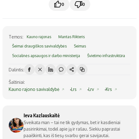
0
0
Temos:
Kauno rajonas
Mantas Rikteris
Šeimai draugiškos savivaldybės
Seimas
Socialinės apsaugos ir darbo ministerija
Švietimo infrastruktūra
Dalintis:
Šaltiniai:
Kauno rajono savivaldybė
Lrs
Lrv
Krs
Ieva Kazlauskaitė
Sveikata man – tai ne tik gydymas, bet ir kasdieniai
pasirinkimai, todėl apie ją ir rašau. Siekiu paprastai
paaiškinti, kas iš tiesų svarbu gerai savijautai.