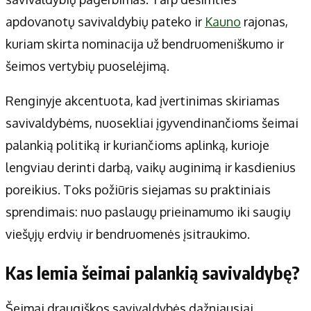
Apie mus
apdovanotų savivaldybių pateko ir
Kauno
rajonas,
Autoriai
kuriam skirta nominacija už bendruomeniškumo ir
Kontaktai
šeimos vertybių puoselėjimą.
Privatumo politika
Redakcijos politika
Renginyje akcentuota, kad įvertinimas skiriamas
Receptai
savivaldybėms, nuosekliai įgyvendinančioms šeimai
palankią politiką ir kuriančioms aplinką, kurioje
lengviau derinti darbą, vaikų auginimą ir kasdienius
poreikius. Toks požiūris siejamas su praktiniais
sprendimais: nuo paslaugų prieinamumo iki saugių
viešųjų erdvių ir bendruomenės įsitraukimo.
Kas lemia šeimai palankią savivaldybę?
Šeimai draugiškos savivaldybės dažniausiai