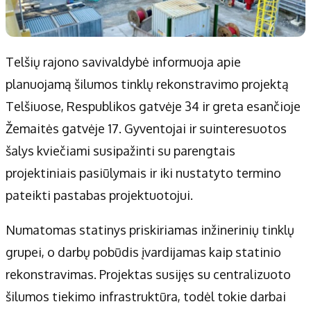
Telšių rajono savivaldybė informuoja apie
planuojamą šilumos tinklų rekonstravimo projektą
Telšiuose, Respublikos gatvėje 34 ir greta esančioje
Žemaitės gatvėje 17. Gyventojai ir suinteresuotos
šalys kviečiami susipažinti su parengtais
projektiniais pasiūlymais ir iki nustatyto termino
pateikti pastabas projektuotojui.
Numatomas statinys priskiriamas inžinerinių tinklų
grupei, o darbų pobūdis įvardijamas kaip statinio
rekonstravimas. Projektas susijęs su centralizuoto
šilumos tiekimo infrastruktūra, todėl tokie darbai