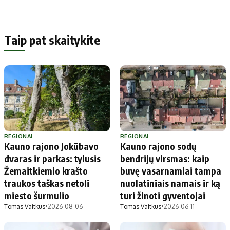
Taip pat skaitykite
REGIONAI
REGIONAI
Kauno rajono Jokūbavo
Kauno rajono sodų
dvaras ir parkas: tylusis
bendrijų virsmas: kaip
Žemaitkiemio krašto
buvę vasarnamiai tampa
traukos taškas netoli
nuolatiniais namais ir ką
miesto šurmulio
turi žinoti gyventojai
Tomas Vaitkus
•
2026-08-06
Tomas Vaitkus
•
2026-06-11