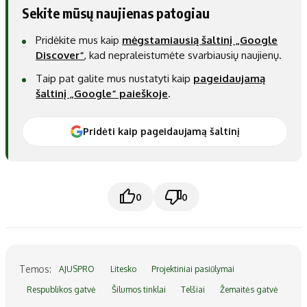
Sekite mūsų naujienas patogiau
Pridėkite mus kaip
mėgstamiausią šaltinį „Google
Discover“
, kad nepraleistumėte svarbiausių naujienų.
Taip pat galite mus nustatyti kaip
pageidaujamą
šaltinį „Google“ paieškoje
.
Pridėti kaip pageidaujamą šaltinį
0
0
Temos:
AJUSPRO
Litesko
Projektiniai pasiūlymai
Respublikos gatvė
Šilumos tinklai
Telšiai
Žemaitės gatvė