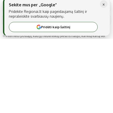
×
Sekite mus per „Google“
Pridėkite Regionai.lt kaip pageidaujamą šaltinį ir
nepraleiskite svarbiausių naujienų.
Pridėti kaip šaltinį
Noriu savo interneto naršyklėje išsaugoti vardą, el. pašto adresą ir
interneto puslapį, kad jų nebereiktų įvesti iš naujo, kai kitą kartą vėl
norėsiu parašyti komentarą.
MB Snarskis media
Gedimino g. 22A-14, LT-44319 Kaunas
Tel.: +370 606 17737