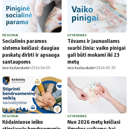
REGIONAI
GYVENIMAS
Socialinės paramos
Tėvams ir jaunuoliams
sistema keičiasi: daugiau
svarbi žinia: vaiko pinigai
paskatų dirbti ir apsauga
gali būti mokami iki 23
santaupoms
metų
Ieva Kazlauskaitė
•
2026-06-05
Ieva Kazlauskaitė
•
2026-05-30
REGIONAI
GYVENIMAS
Kėdainiuose ieško
Nuo 2026 metų keičiasi
stipriausių bendruomenių
išmokos vaikams: kai