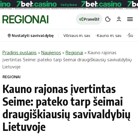
Pranešti!
Nustatyti savivaldybę
Vilniaus m. sav.
Kauno m. sav.
Šiauli
Pradinis puslapis
»
Naujienos
»
Regionai
»
Kauno rajonas
įvertintas Seime: pateko tarp šeimai draugiškiausių savivaldybių
Portalas
Kategorijos
Lietuvoje
Pradinis puslapis
Transportas
REGIONAI
Savivaldybės
Gyvenimas
Kauno rajonas įvertintas
Naujausi
Horoskopai
Seime: pateko tarp šeimai
Regionai
Laisvalaikis
draugiškiausių savivaldybių
Lietuva
Maistas
Pasaulis
Sveikata
Lietuvoje
Politika
Technologijos