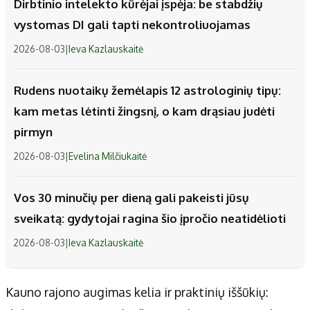
Dirbtinio intelekto kūrėjai įspėja: be stabdžių
vystomas DI gali tapti nekontroliuojamas
2026-08-03
|
Ieva Kazlauskaitė
Rudens nuotaikų žemėlapis 12 astrologinių tipų:
kam metas lėtinti žingsnį, o kam drąsiau judėti
pirmyn
2026-08-03
|
Evelina Milčiukaitė
Vos 30 minučių per dieną gali pakeisti jūsų
sveikatą: gydytojai ragina šio įpročio neatidėlioti
2026-08-03
|
Ieva Kazlauskaitė
Kauno rajono augimas kelia ir praktinių iššūkių: