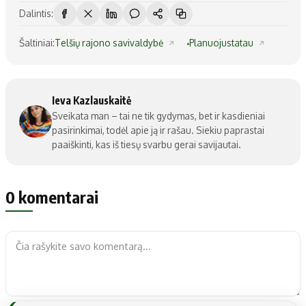
Dalintis:
Šaltiniai:
Telšių rajono savivaldybė
Planuojustatau
Ieva Kazlauskaitė
Sveikata man – tai ne tik gydymas, bet ir kasdieniai
pasirinkimai, todėl apie ją ir rašau. Siekiu paprastai
paaiškinti, kas iš tiesų svarbu gerai savijautai.
0 komentarai