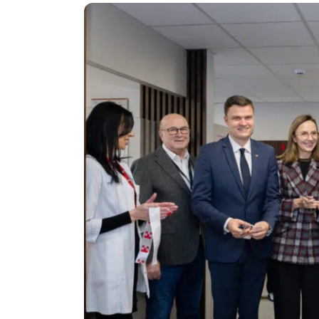
Politika
Technologijos
Patarimai
Indėlių palūkano
Dirbtinis intelektas
Dienos naujienos
Gineso rekordai
Ekonomikos nauj