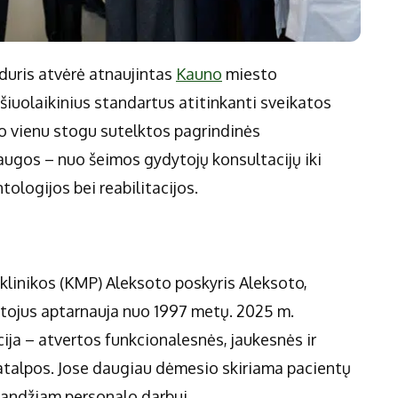
duris atvėrė atnaujintas
Kauno
miesto
 šiuolaikinius standartus atitinkanti sveikatos
 Po vienu stogu sutelktos pagrindinės
augos – nuo šeimos gydytojų konsultacijų iki
tologijos bei reabilitacijos.
iklinikos (KMP) Aleksoto poskyris Aleksoto,
entojus aptarnauja nuo 1997 metų. 2025 m.
ija – atvertos funkcionalesnės, jaukesnės ir
patalpos. Jose daugiau dėmesio skiriama pacientų
landžiam personalo darbui.