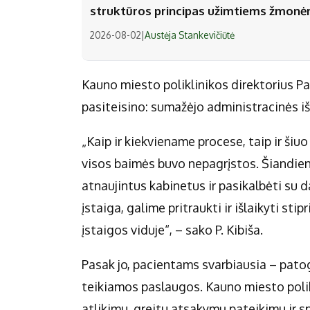
struktūros principas užimtiems žmon
2026-08-02
|
Austėja Stankevičiūtė
Kauno miesto poliklinikos direktorius Pa
pasiteisino: sumažėjo administracinės i
„Kaip ir kiekviename procese, taip ir šiuo
visos baimės buvo nepagrįstos. Šiandien 
atnaujintus kabinetus ir pasikalbėti su 
įstaiga, galime pritraukti ir išlaikyti s
įstaigos viduje“, – sako P. Kibiša.
Pasak jo, pacientams svarbiausia – patogi
teikiamos paslaugos. Kauno miesto polikl
atlikimu, greitu atsakymų pateikimu ir sp