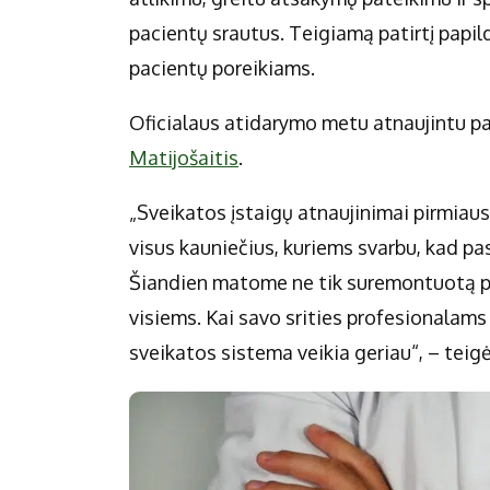
pacientų srautus. Teigiamą patirtį papild
pacientų poreikiams.
Oficialaus atidarymo metu atnaujintu pa
Matijošaitis
.
„Sveikatos įstaigų atnaujinimai pirmiaus
visus kauniečius, kuriems svarbu, kad pas
Šiandien matome ne tik suremontuotą pas
visiems. Kai savo srities profesionalams 
sveikatos sistema veikia geriau“, – teigė