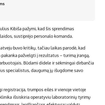
ėms
ulius Kibiša pažymi, kad šis sprendimas
šlaidos, sustiprėjo personalo komanda.
 atveju buvo kritikų, tačiau laikas parodė, kad
pakanka pažvelgti į rezultatus – turimą įrangą,
darbuotojais. Būdami didele ir sėkmingai dirbančia
tiprius specialistus, daugumą jų išugdome savo
 registracija, trumpos eilės ir vienoje vietoje
inika išsiskiria operatyviu laboratorinių tyrimų
rendimais, leidžiančiais efektyviai valdyti