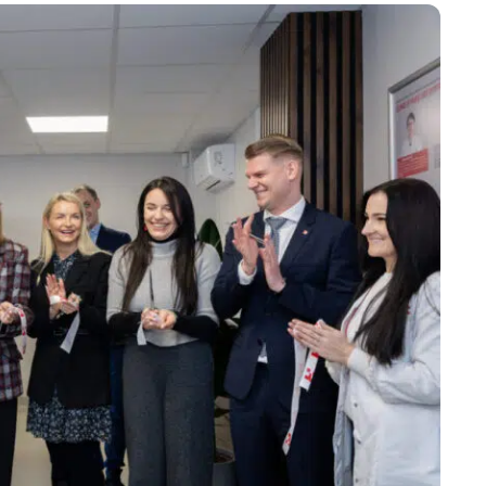
Marijampolės
Prienų rajono
s
ienos