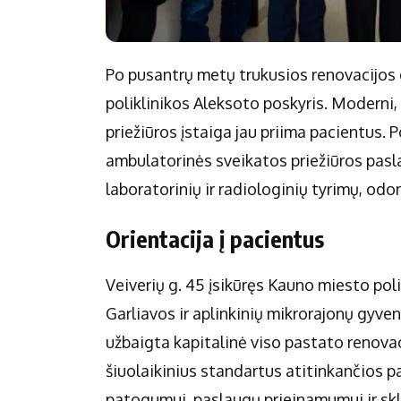
Po pusantrų metų trukusios renovacijos 
poliklinikos Aleksoto poskyris. Moderni,
priežiūros įstaiga jau priima pacientus.
ambulatorinės sveikatos priežiūros pasl
laboratorinių ir radiologinių tyrimų, odon
Orientacija į pacientus
Veiverių g. 45 įsikūręs Kauno miesto pol
Garliavos ir aplinkinių mikrorajonų gyv
užbaigta kapitalinė viso pastato renovac
šiuolaikinius standartus atitinkančios 
patogumui, paslaugų prieinamumui ir sk