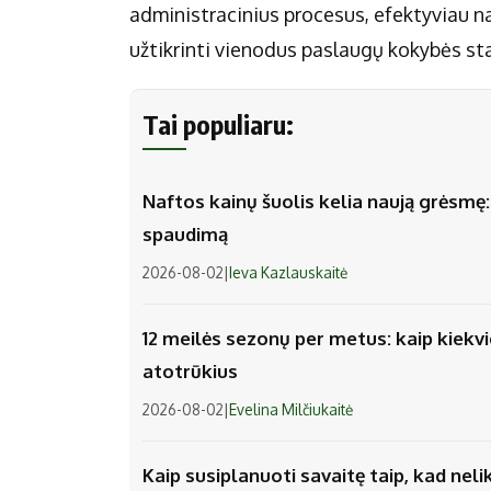
administracinius procesus, efektyviau na
užtikrinti vienodus paslaugų kokybės s
Tai populiaru:
Naftos kainų šuolis kelia naują grėsmę: v
spaudimą
2026-08-02
|
Ieva Kazlauskaitė
12 meilės sezonų per metus: kaip kiek
atotrūkius
2026-08-02
|
Evelina Milčiukaitė
Kaip susiplanuoti savaitę taip, kad nel