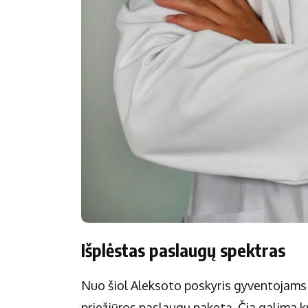
Išplėstas paslaugų spektras
Nuo šiol Aleksoto poskyris gyventojams 
priežiūros paslaugų paketą. Čia galima kr