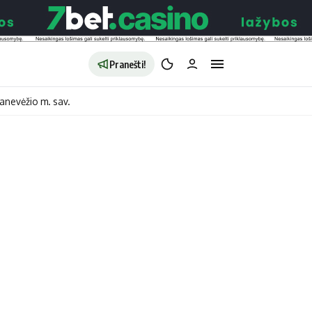
Pranešti!
anevėžio m. sav.
aldybės
Redakcija
Apie mus
o
Autoriai
no
Kontaktai
jono
Privatumo politika
ono
Redakcijos politika
sto
Receptai