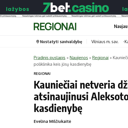
Naujau
Nustatyti savivaldybę
Vilniaus m. sav.
K
Pradinis puslapis
»
Naujienos
»
Regionai
»
Kaunieči
poliklinika keis jūsų kasdienybę
Portalas
Kategorijos
REGIONAI
Pradinis puslapis
Transportas
Kauniečiai netveria d
Savivaldybės
Gyvenimas
atsinaujinusi Aleksoto
Naujausi
Horoskopai
kasdienybę
Regionai
Laisvalaikis
Lietuva
Maistas
Evelina Milčiukaitė
Pasaulis
Sveikata