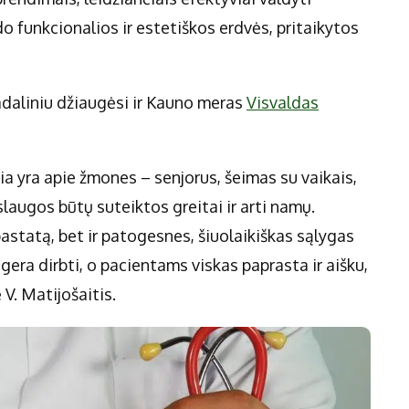
o funkcionalios ir estetiškos erdvės, pritaikytos
daliniu džiaugėsi ir Kauno meras
Visvaldas
ia yra apie žmones – senjorus, šeimas su vaikais,
laugos būtų suteiktos greitai ir arti namų.
tatą, bet ir patogesnes, šiuolaikiškas sąlygas
gera dirbti, o pacientams viskas paprasta ir aišku,
 V. Matijošaitis.