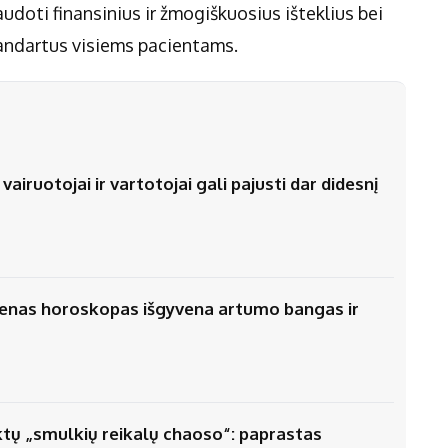
udoti finansinius ir žmogiškuosius išteklius bei
tandartus visiems pacientams.
airuotojai ir vartotojai gali pajusti dar didesnį
vienas horoskopas išgyvena artumo bangas ir
iktų „smulkių reikalų chaoso“: paprastas