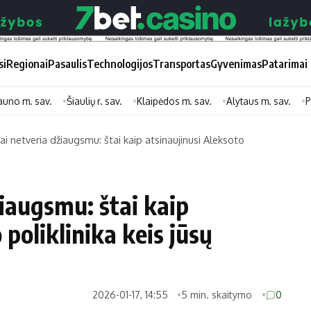
si
Regionai
Pasaulis
Technologijos
Transportas
Gyvenimas
Patarimai
auno m. sav.
Šiaulių r. sav.
Klaipėdos m. sav.
Alytaus m. sav.
P
ai netveria džiaugsmu: štai kaip atsinaujinusi Aleksoto
Didžiosios savivaldybės
Kitos saviv
Vilniaus miesto
Druskininkų
žiaugsmu: štai kaip
Kauno miesto
Utenos rajon
 poliklinika keis jūsų
Klaipėdos miesto
Jonavos rajo
Panevėžio miesto
Vilkaviškio ra
Šiaulių miesto
Tauragės raj
2026-01-17, 14:55
5 min. skaitymo
0
Alytaus miesto
Palangos mie