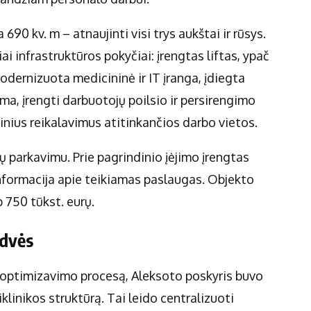
90 kv. m – atnaujinti visi trys aukštai ir rūsys.
i infrastruktūros pokyčiai: įrengtas liftas, ypač
dernizuota medicininė ir IT įranga, įdiegta
ma, įrengti darbuotojų poilsio ir persirengimo
inius reikalavimus atitinkančios darbo vietos.
 parkavimu. Prie pagrindinio įėjimo įrengtas
informacija apie teikiamas paslaugas. Objekto
 750 tūkst. eurų.
rdvės
ų optimizavimo procesą, Aleksoto poskyris buvo
linikos struktūrą. Tai leido centralizuoti