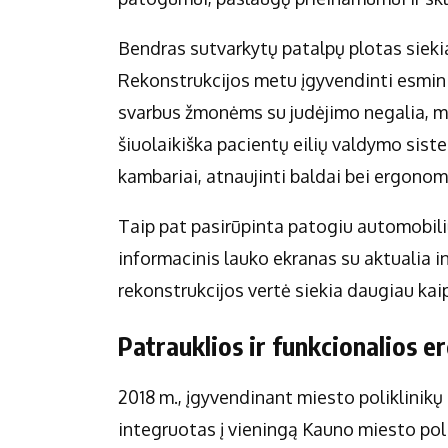
Bendras sutvarkytų patalpų plotas siekia 6
Rekonstrukcijos metu įgyvendinti esminia
svarbus žmonėms su judėjimo negalia, mo
šiuolaikiška pacientų eilių valdymo siste
kambariai, atnaujinti baldai bei ergonom
Taip pat pasirūpinta patogiu automobilių
informacinis lauko ekranas su aktualia 
rekonstrukcijos vertė siekia daugiau kaip
Patrauklios ir funkcionalios e
2018 m., įgyvendinant miesto poliklinik
integruotas į vieningą Kauno miesto polik