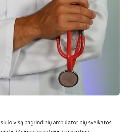
siūlo visą pagrindinių ambulatorinių sveikatos
eiptis į šeimos gydytojus ir vaikų ligų