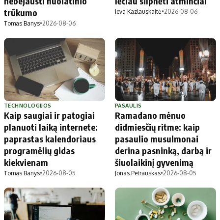
nebejausti nuolatinio
lėčiau silpnėti atminčiai
trūkumo
Ieva Kazlauskaitė
•
2026-08-06
Tomas Banys
•
2026-08-06
TECHNOLOGIJOS
PASAULIS
Kaip saugiai ir patogiai
Ramadano mėnuo
planuoti laiką internete:
didmiesčių ritme: kaip
paprastas kalendoriaus
pasaulio musulmonai
programėlių gidas
derina pasninką, darbą ir
kiekvienam
šiuolaikinį gyvenimą
Tomas Banys
•
2026-08-05
Jonas Petrauskas
•
2026-08-05