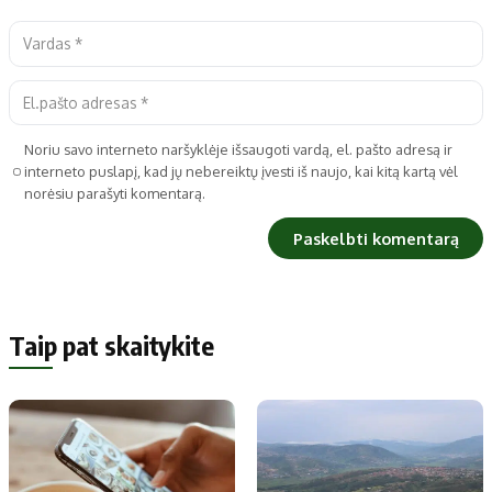
Noriu savo interneto naršyklėje išsaugoti vardą, el. pašto adresą ir
interneto puslapį, kad jų nebereiktų įvesti iš naujo, kai kitą kartą vėl
norėsiu parašyti komentarą.
Taip pat skaitykite