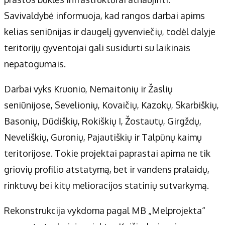
Apie mus
Savivaldybė informuoja, kad rangos darbai apims
Autoriai
kelias seniūnijas ir daugelį gyvenviečių, todėl dalyje
Kontaktai
teritorijų gyventojai gali susidurti su laikinais
Privatumo politika
nepatogumais.
Redakcijos politika
Receptai
Darbai vyks Kruonio, Nemaitonių ir Žaslių
seniūnijose, Sevelionių, Kovaičių, Kazokų, Skarbiškių,
Basonių, Dūdiškių, Rokiškių I, Žostautų, Girgždų,
Neveliškių, Guronių, Pajautiškių ir Talpūnų kaimų
teritorijose. Tokie projektai paprastai apima ne tik
griovių profilio atstatymą, bet ir vandens pralaidų,
rinktuvų bei kitų melioracijos statinių sutvarkymą.
Rekonstrukcija vykdoma pagal MB „Melprojekta“