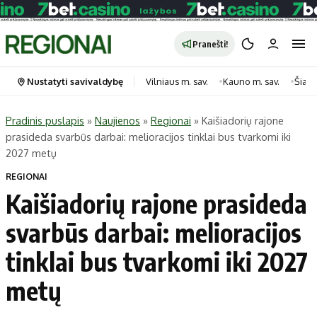
Pranešti!
Nustatyti savivaldybę
Vilniaus m. sav.
Kauno m. sav.
Šiauli
Pradinis puslapis
»
Naujienos
»
Regionai
»
Kaišiadorių rajone
prasideda svarbūs darbai: melioracijos tinklai bus tvarkomi iki
Portalas
Kategorijos
2027 metų
Pradinis puslapis
Transportas
REGIONAI
Savivaldybės
Gyvenimas
Kaišiadorių rajone prasideda
Naujausi
Horoskopai
svarbūs darbai: melioracijos
Regionai
Laisvalaikis
tinklai bus tvarkomi iki 2027
Lietuva
Maistas
Pasaulis
Sveikata
metų
Politika
Technologijos