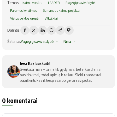
Temos:
Kaimo verslas
LEADER
Pagėgių savivaldybė
Paramos kvietimas
Sumanaus kaimo projektai
Vietos veiklos grupė
Vilkyškiai
Dalintis:
Šaltiniai:
Pagėgių savivaldybė
Nma
Ieva Kazlauskaitė
Sveikata man – tai ne tik gydymas, bet ir kasdieniai
pasirinkimai, todėl apie ją ir rašau. Siekiu paprastai
paaiškinti, kas iš tiesų svarbu gerai savijautai.
0 komentarai