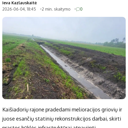
Patarimai
Indėlių palūkanos
Ieva Kazlauskaitė
2026-06-04, 18:45
2 min. skaitymo
0
Dirbtinis intelektas
Dienos naujienos
Gineso rekordai
Ekonomikos naujienos
Didžiosios savivaldybės
Kitos savivaldybės
Vilniaus miesto
Druskininkų
Kauno miesto
Utenos rajono
Klaipėdos miesto
Jonavos rajono
Panevėžio miesto
Vilkaviškio rajono
Šiaulių miesto
Tauragės rajono
Alytaus miesto
Palangos miesto
Marijampolės
Prienų rajono
Kaišiadorių rajone pradedami melioracijos griovių ir
juose esančių statinių rekonstrukcijos darbai, skirti
Redakcija
prastos būklės infrastruktūrai atnaujinti.