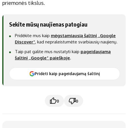
priemonės tikslus.
Sekite mūsų naujienas patogiau
Pridėkite mus kaip
mėgstamiausią šaltinį „Google
Discover“
, kad nepraleistumėte svarbiausių naujienų.
Taip pat galite mus nustatyti kaip
pageidaujamą
šaltinį „Google“ paieškoje
.
Pridėti kaip pageidaujamą šaltinį
0
0