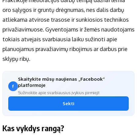
Praktikoje melioracijos darbų tempą dažnai lemia
oro sąlygos ir gruntų drėgnumas, nes dalis darbų
atliekama atvirose trasose ir sunkiosios technikos
privažiavimuose. Gyventojams ir žemės naudotojams
tokiais atvejais svarbiausia laiku sužinoti apie
planuojamus pravažiavimų ribojimus ar darbus prie
sklypų ribų.
Skaitykite mūsų naujienas „Facebook“
platformoje
Sužinokite apie svarbiausius įvykius pirmieji!
Sekti
Kas vykdys rangą?