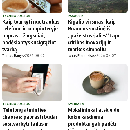
TECHNOLOGIJOS
PASAULIS
Kaip tvarkyti nuotraukas
Kigalio virsmas: kaip
telefone ir kompiuteryje:
Ruandos sostinė iš
paprasti žingsniai,
„pažeistos šalies“ tapo
padėsiantys susigrąžinti
Afrikos inovacijų ir
tvarką
tvarkos simboliu
Tomas Banys
•
2026-08-07
Jonas Petrauskas
•
2026-08-07
TECHNOLOGIJOS
SVEIKATA
Telefonų atminties
Mokslininkai atskleidė,
chaosas: paprasti būdai
kokie kasdieniai
susitvarkyti failus ir
produktai gali padėti