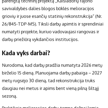
parengtą techninį projektą „Kaišiadorių rajono
savivaldybės dalies blogos būklės melioracijos
griovių ir juose esančių statinių rekonstrukcija“ (Nr.
26/845-TDP-MS). Tiksli darbų apimtis ir sprendiniai
numatyti projekte, kuriuo vadovaujasi rangovas ir
darbų priežiūrą vykdančios institucijos.
Kada vyks darbai?
Nurodoma, kad darbų pradžia numatyta 2026 metų
birželio 15 dieną. Planuojama darbų pabaiga – 2027
metų rugsėjo 30 dieną, tad rekonstrukcija truks
daugiau nei metus ir apims bent vieną pilną šiltąjį
sezoną.