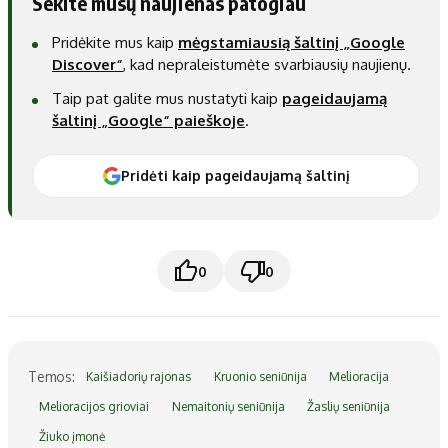
Sekite mūsų naujienas patogiau
Pridėkite mus kaip
mėgstamiausią šaltinį „Google
Discover“
, kad nepraleistumėte svarbiausių naujienų.
Taip pat galite mus nustatyti kaip
pageidaujamą
šaltinį „Google“ paieškoje
.
Pridėti kaip pageidaujamą šaltinį
0
0
Temos:
Kaišiadorių rajonas
Kruonio seniūnija
Melioracija
Melioracijos grioviai
Nemaitonių seniūnija
Žaslių seniūnija
Žiuko įmonė