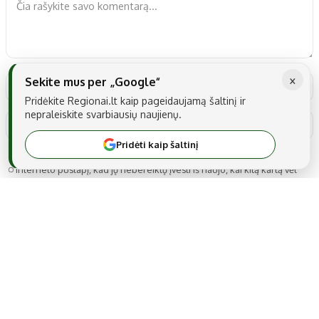
×
Sekite mus per „Google“
Pridėkite Regionai.lt kaip pageidaujamą šaltinį ir
nepraleiskite svarbiausių naujienų.
Pridėti kaip šaltinį
Noriu savo interneto naršyklėje išsaugoti vardą, el. pašto adresą ir
interneto puslapį, kad jų nebereiktų įvesti iš naujo, kai kitą kartą vėl
norėsiu parašyti komentarą.