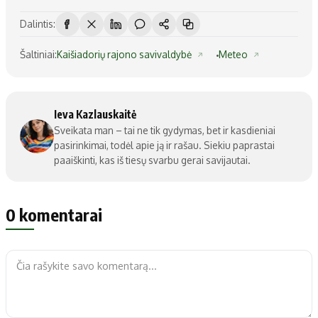
Dalintis:
Šaltiniai:
Kaišiadorių rajono savivaldybė
Meteo
Ieva Kazlauskaitė
Sveikata man – tai ne tik gydymas, bet ir kasdieniai
pasirinkimai, todėl apie ją ir rašau. Siekiu paprastai
paaiškinti, kas iš tiesų svarbu gerai savijautai.
0 komentarai