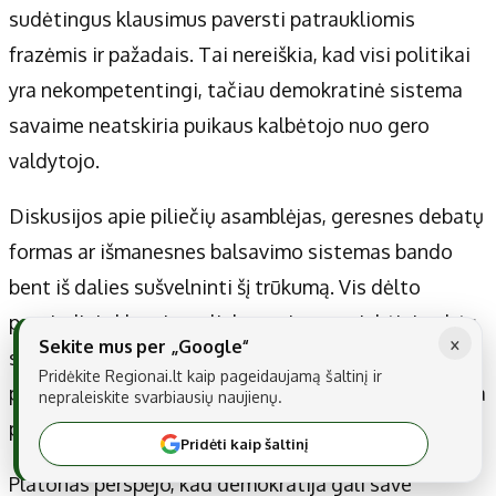
sudėtingus klausimus paversti patraukliomis
frazėmis ir pažadais. Tai nereiškia, kad visi politikai
yra nekompetentingi, tačiau demokratinė sistema
savaime neatskiria puikaus kalbėtojo nuo gero
valdytojo.
Diskusijos apie piliečių asamblėjas, geresnes debatų
formas ar išmanesnes balsavimo sistemas bando
bent iš dalies sušvelninti šį trūkumą. Vis dėlto
pagrindinis klausimas lieka atviras: ar rinkėjai gebės
×
Sekite mus per „Google“
sąmoningai pasirinkti žinias vietoje charizmos, kai
Pridėkite Regionai.lt kaip pageidaujamą šaltinį ir
pati mūsų prigimtis linkusi pasitikėti tais, kurie kalba
nepraleiskite svarbiausių naujienų.
paprastai ir užtikrintai?
Pridėti kaip šaltinį
Platonas perspėjo, kad demokratija gali save