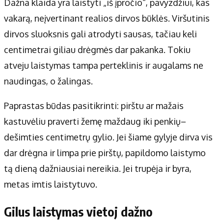
Dažna klaida yra laistyti „iš įpročio“, pavyzdžiui, kas
vakarą, neįvertinant realios dirvos būklės. Viršutinis
dirvos sluoksnis gali atrodyti sausas, tačiau keli
centimetrai giliau drėgmės dar pakanka. Tokiu
atveju laistymas tampa perteklinis ir augalams ne
naudingas, o žalingas.
Paprastas būdas pasitikrinti: pirštu ar mažais
kastuvėliu praverti žemę maždaug iki penkių–
dešimties centimetrų gylio. Jei šiame gylyje dirva vis
dar drėgna ir limpa prie pirštų, papildomo laistymo
tą dieną dažniausiai nereikia. Jei trupėja ir byra,
metas imtis laistytuvo.
Gilus laistymas vietoj dažno