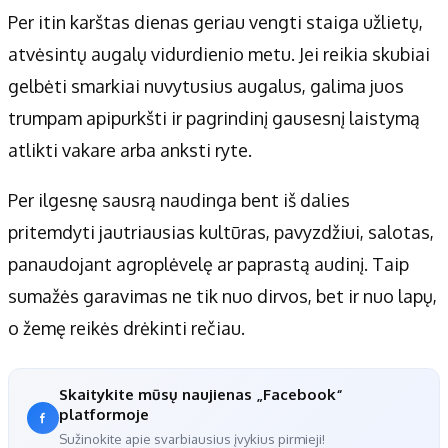
Per itin karštas dienas geriau vengti staiga užlietų,
atvėsintų augalų vidurdienio metu. Jei reikia skubiai
gelbėti smarkiai nuvytusius augalus, galima juos
trumpam apipurkšti ir pagrindinį gausesnį laistymą
atlikti vakare arba anksti ryte.
Per ilgesnę sausrą naudinga bent iš dalies
pritemdyti jautriausias kultūras, pavyzdžiui, salotas,
panaudojant agroplėvelę ar paprastą audinį. Taip
sumažės garavimas ne tik nuo dirvos, bet ir nuo lapų,
o žemę reikės drėkinti rečiau.
Skaitykite mūsų naujienas „Facebook“
platformoje
Sužinokite apie svarbiausius įvykius pirmieji!