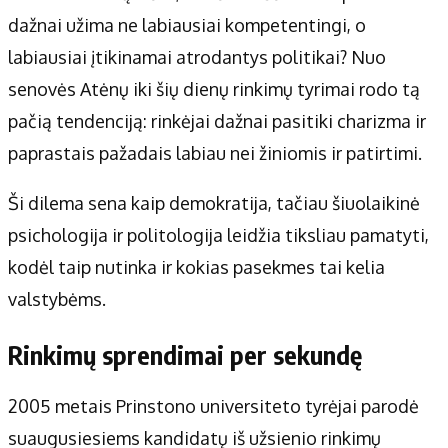
dažnai užima ne labiausiai kompetentingi, o
labiausiai įtikinamai atrodantys politikai? Nuo
senovės Atėnų iki šių dienų rinkimų tyrimai rodo tą
pačią tendenciją: rinkėjai dažnai pasitiki charizma ir
paprastais pažadais labiau nei žiniomis ir patirtimi.
Ši dilema sena kaip demokratija, tačiau šiuolaikinė
psichologija ir politologija leidžia tiksliau pamatyti,
kodėl taip nutinka ir kokias pasekmes tai kelia
valstybėms.
Rinkimų sprendimai per sekundę
2005 metais Prinstono universiteto tyrėjai parodė
suaugusiesiems kandidatų iš užsienio rinkimų