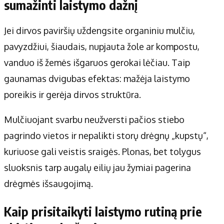
sumažinti laistymo dažnį
Jei dirvos paviršių uždengsite organiniu mulčiu,
pavyzdžiui, šiaudais, nupjauta žole ar kompostu,
vanduo iš žemės išgaruos gerokai lėčiau. Taip
gaunamas dvigubas efektas: mažėja laistymo
poreikis ir gerėja dirvos struktūra.
Mulčiuojant svarbu neužversti pačios stiebo
pagrindo vietos ir nepalikti storų drėgnų „kupstų“,
kuriuose gali veistis sraigės. Plonas, bet tolygus
sluoksnis tarp augalų eilių jau žymiai pagerina
drėgmės išsaugojimą.
Kaip prisitaikyti laistymo rutiną prie