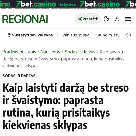
Pranešti!
Nustatyti savivaldybę
Vilniaus m. sav.
Kauno m. sav.
Šiauli
Pradinis puslapis
»
Naujienos
»
Sodas ir daržas
»
Kaip laistyti
daržą be streso ir švaistymo: paprasta rutina, kurią prisitaikys
Portalas
Kategorijos
kiekvienas sklypas
Pradinis puslapis
Transportas
SODAS IR DARŽAS
Savivaldybės
Gyvenimas
Kaip laistyti daržą be streso
Naujausi
Horoskopai
ir švaistymo: paprasta
Regionai
Laisvalaikis
rutina, kurią prisitaikys
Lietuva
Maistas
Pasaulis
Sveikata
kiekvienas sklypas
Politika
Technologijos