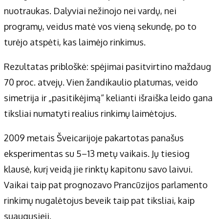
nuotraukas. Dalyviai nežinojo nei vardų, nei
programų, veidus matė vos vieną sekundę, po to
turėjo atspėti, kas laimėjo rinkimus.
Rezultatas pribloškė: spėjimai pasitvirtino maždaug
70 proc. atvejų. Vien žandikaulio platumas, veido
simetrija ir „pasitikėjimą“ kelianti išraiška leido gana
tiksliai numatyti realius rinkimų laimėtojus.
2009 metais Šveicarijoje pakartotas panašus
eksperimentas su 5–13 metų vaikais. Jų tiesiog
klausė, kurį veidą jie rinktų kapitonu savo laivui.
Vaikai taip pat prognozavo Prancūzijos parlamento
rinkimų nugalėtojus beveik taip pat tiksliai, kaip
suaugusieji.