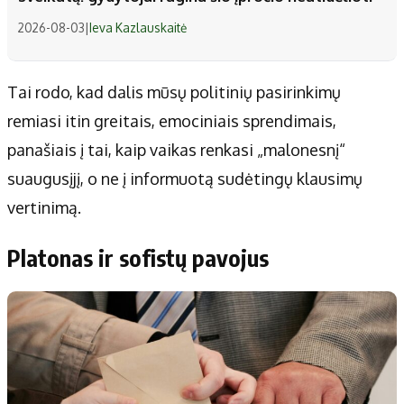
2026-08-03
|
Ieva Kazlauskaitė
Tai rodo, kad dalis mūsų politinių pasirinkimų
remiasi itin greitais, emociniais sprendimais,
panašiais į tai, kaip vaikas renkasi „malonesnį“
suaugusįjį, o ne į informuotą sudėtingų klausimų
vertinimą.
Platonas ir sofistų pavojus