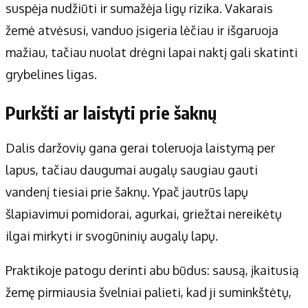
suspėja nudžiūti ir sumažėja ligų rizika. Vakarais
žemė atvėsusi, vanduo įsigeria lėčiau ir išgaruoja
mažiau, tačiau nuolat drėgni lapai naktį gali skatinti
grybelines ligas.
Purkšti ar laistyti prie šaknų
Dalis daržovių gana gerai toleruoja laistymą per
lapus, tačiau daugumai augalų saugiau gauti
vandenį tiesiai prie šaknų. Ypač jautrūs lapų
šlapiavimui pomidorai, agurkai, griežtai nereikėtų
ilgai mirkyti ir svogūninių augalų lapų.
Praktikoje patogu derinti abu būdus: sausą, įkaitusią
žemę pirmiausia švelniai palieti, kad ji suminkštėtų,