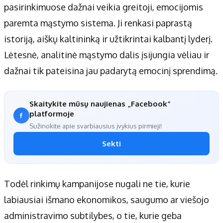
pasirinkimuose dažnai veikia greitoji, emocijomis
paremta mąstymo sistema. Ji renkasi paprastą
istoriją, aiškų kaltininką ir užtikrintai kalbantį lyderį.
Lėtesnė, analitinė mąstymo dalis įsijungia vėliau ir
dažnai tik pateisina jau padarytą emocinį sprendimą.
Skaitykite mūsų naujienas „Facebook“
platformoje
Sužinokite apie svarbiausius įvykius pirmieji!
Sekti
Todėl rinkimų kampanijose nugali ne tie, kurie
labiausiai išmano ekonomikos, saugumo ar viešojo
administravimo subtilybes, o tie, kurie geba