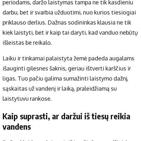
periodams, daržo laistymas tampa ne tik kasdieniu
Apie mus
Autoriai
darbu, bet ir svarbia užduotimi, nuo kurios tiesiogiai
Kontaktai
priklauso derlius. Dažnas sodininkas klausia ne tik
Privatumo politika
kiek laistyti, bet ir kaip tai daryti, kad vanduo nebūtų
Redakcijos politika
išleistas be reikalo.
Receptai
Laiku ir tinkamai palaistyta žemė padeda augalams
išauginti gilesnes šaknis, geriau ištverti karščius ir
ligas. Tuo pačiu galima sumažinti laistymo dažnį,
sąskaitas už vandenį ir laiką, praleidžiamą su
laistytuvu rankose.
Kaip suprasti, ar daržui iš tiesų reikia
vandens