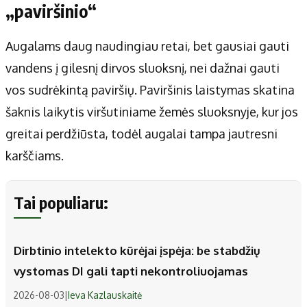
„paviršinio“
Augalams daug naudingiau retai, bet gausiai gauti
vandens į gilesnį dirvos sluoksnį, nei dažnai gauti
vos sudrėkintą paviršių. Paviršinis laistymas skatina
šaknis laikytis viršutiniame žemės sluoksnyje, kur jos
greitai perdžiūsta, todėl augalai tampa jautresni
karščiams.
Tai populiaru:
Dirbtinio intelekto kūrėjai įspėja: be stabdžių
vystomas DI gali tapti nekontroliuojamas
2026-08-03
|
Ieva Kazlauskaitė