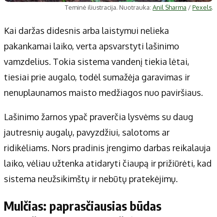
Teminė iliustracija. Nuotrauka:
Anil Sharma
/
Pexels
.
Kai daržas didesnis arba laistymui nelieka
pakankamai laiko, verta apsvarstyti lašinimo
vamzdelius. Tokia sistema vandenį tiekia lėtai,
tiesiai prie augalo, todėl sumažėja garavimas ir
nenuplaunamos maisto medžiagos nuo paviršiaus.
Lašinimo žarnos ypač praverčia lysvėms su daug
jautresnių augalų, pavyzdžiui, salotoms ar
ridikėliams. Nors pradinis įrengimo darbas reikalauja
laiko, vėliau užtenka atidaryti čiaupą ir prižiūrėti, kad
sistema neužsikimštų ir nebūtų pratekėjimų.
Mulčias: paprasčiausias būdas