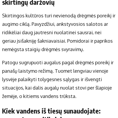
skirtingų daržovių
Skirtingos kultūros turi nevienodą drėgmės poreikį ir
augimo ciklą. Pavyzdžiui, ankstyvosios salotos ar
ridikėliai daug jautresni nuolatinei sausrai, nei
geriau įsišakniję šakniavaisiai. Pomidorai ir paprikos
nemėgsta staigių drėgmės svyravimų.
Patogu sugrupuoti augalus pagal drėgmės poreikį ir
panašų laistymo režimą. Tuomet lengviau vienoje
lysvėje palaikyti tolygesnes sąlygas ir išvengti
situacijos, kai dalis augalų nuolat stovi per šlapioje
žemėje, o kitiems vandens trūksta.
Kiek vandens iš tiesų sunaudojate: