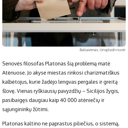
Balsavimas. Unsplash nuotr
Senovės filosofas Platonas šią problemą matė
Atėnuose. Jo akyse miestas rinkosi charizmatiškus
kalbėtojus, kurie žadėjo lengvas pergales ir greitą
šlovę. Vienas ryškiausių pavyzdžių – Sicilijos žygis,
pasibaigęs daugiau kaip 40 000 atėniečių ir
sąjungininkų žūtimi.
Platonas kaltino ne paprastus piliečius, o sistemą,