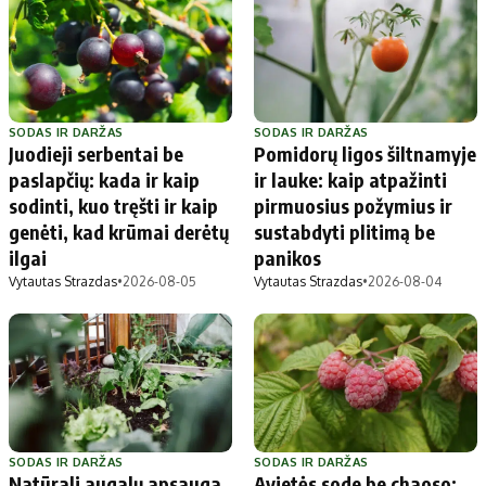
SODAS IR DARŽAS
SODAS IR DARŽAS
Juodieji serbentai be
Pomidorų ligos šiltnamyje
paslapčių: kada ir kaip
ir lauke: kaip atpažinti
sodinti, kuo tręšti ir kaip
pirmuosius požymius ir
genėti, kad krūmai derėtų
sustabdyti plitimą be
ilgai
panikos
Vytautas Strazdas
•
2026-08-05
Vytautas Strazdas
•
2026-08-04
SODAS IR DARŽAS
SODAS IR DARŽAS
Natūrali augalų apsauga
Avietės sode be chaoso: