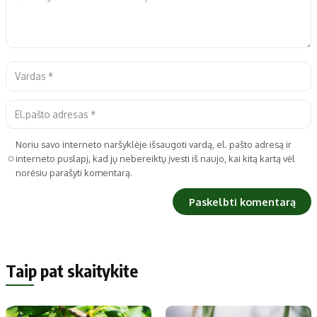
Noriu savo interneto naršyklėje išsaugoti vardą, el. pašto adresą ir
interneto puslapį, kad jų nebereiktų įvesti iš naujo, kai kitą kartą vėl
norėsiu parašyti komentarą.
Taip pat skaitykite