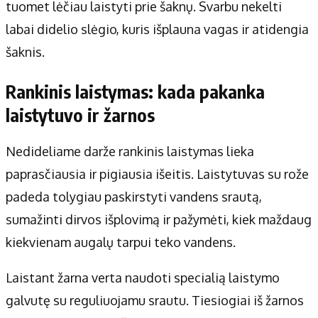
tuomet lėčiau laistyti prie šaknų. Svarbu nekelti
labai didelio slėgio, kuris išplauna vagas ir atidengia
šaknis.
Rankinis laistymas: kada pakanka
laistytuvo ir žarnos
Nedideliame darže rankinis laistymas lieka
paprasčiausia ir pigiausia išeitis. Laistytuvas su rože
padeda tolygiau paskirstyti vandens srautą,
sumažinti dirvos išplovimą ir pažymėti, kiek maždaug
kiekvienam augalų tarpui teko vandens.
Laistant žarna verta naudoti specialią laistymo
galvutę su reguliuojamu srautu. Tiesiogiai iš žarnos