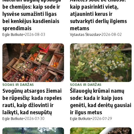
be chemijos: kaip sode ir
kaip pasirinkti vietą,
lysvėse sumažinti ligas
atjauninti kerus ir
bei kenkėjus kasdieniais
sutvarkyti derlių ilgiems
sprendimais
metams
Eglė Butkutė
•
2026-08-03
Vytautas Strazdas
•
2026-08-02
SODAS IR DARŽAS
SODAS IR DARŽAS
Svogūnų atsargos žiemai
Šilauogių krūmai namų
be rūpesčių: kada ropeles
sode: kada ir kaip juos
rauti, kaip džiovinti ir
genėti, kad derėtų gausiai
laikyti, kad nesupūtų
ir ilgus metus
Eglė Butkutė
•
2026-07-30
Eglė Butkutė
•
2026-07-29