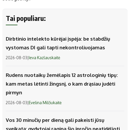
Tai populiaru:
Dirbtinio intelekto kūrėjai įspėja: be stabdžių
vystomas DI gali tapti nekontroliuojamas
2026-08-03
|
Ieva Kazlauskaitė
Rudens nuotaikų žemėlapis 12 astrologinių tipų:
kam metas lėtinti žingsnį, o kam drąsiau judėti
pirmyn
2026-08-03
|
Evelina Milčiukaitė
Vos 30 minučių per dieną gali pakeisti jūsų
sveikatą: gydytojai ragina šio įpročio neatidėlioti