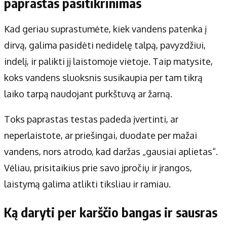
paprastas pasitikrinimas
Kad geriau suprastumėte, kiek vandens patenka į
dirvą, galima pasidėti nedidelę talpą, pavyzdžiui,
indelį, ir palikti jį laistomoje vietoje. Taip matysite,
koks vandens sluoksnis susikaupia per tam tikrą
laiko tarpą naudojant purkštuvą ar žarną.
Toks paprastas testas padeda įvertinti, ar
neperlaistote, ar priešingai, duodate per mažai
vandens, nors atrodo, kad daržas „gausiai aplietas“.
Vėliau, prisitaikius prie savo įpročių ir įrangos,
laistymą galima atlikti tiksliau ir ramiau.
Ką daryti per karščio bangas ir sausras