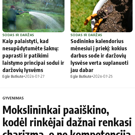
SODAS IR DARŽAS
SODAS IR DARŽAS
Kaip palaistyti, kad
Sodininko kalendorius
nesupūdytumėte šaknų:
mėnesiui į priekį: kokius
paprasti ir patikimi
darbus sode ir daržovių
laistymo principai sodui ir
lysvėse verta suplanuoti
daržovių lysvėms
jau dabar
Eglė Butkutė
•
2026-07-27
Eglė Butkutė
•
2026-07-25
GYVENIMAS
Mokslininkai paaiškino,
kodėl rinkėjai dažnai renkasi
charizmą, o ne kompetenciją