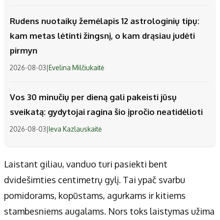
Rudens nuotaikų žemėlapis 12 astrologinių tipų:
kam metas lėtinti žingsnį, o kam drąsiau judėti
pirmyn
2026-08-03
|
Evelina Milčiukaitė
Vos 30 minučių per dieną gali pakeisti jūsų
sveikatą: gydytojai ragina šio įpročio neatidėlioti
2026-08-03
|
Ieva Kazlauskaitė
Laistant giliau, vanduo turi pasiekti bent
dvidešimties centimetrų gylį. Tai ypač svarbu
pomidorams, kopūstams, agurkams ir kitiems
stambesniems augalams. Nors toks laistymas užima