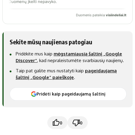
Sekite mūsų naujienas patogiau
Pridėkite mus kaip
mėgstamiausią šaltinį „Google
Discover“
, kad nepraleistumėte svarbiausių naujienų.
Taip pat galite mus nustatyti kaip
pageidaujamą
šaltinį „Google“ paieškoje
.
Pridėti kaip pageidaujamą šaltinį
0
0