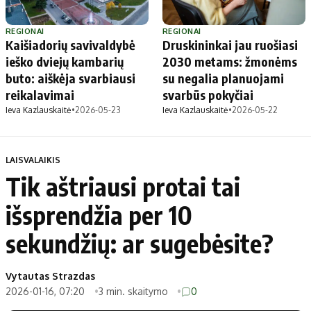
REGIONAI
REGIONAI
Kaišiadorių savivaldybė
Druskininkai jau ruošiasi
ieško dviejų kambarių
2030 metams: žmonėms
buto: aiškėja svarbiausi
su negalia planuojami
reikalavimai
svarbūs pokyčiai
Ieva Kazlauskaitė
•
2026-05-23
Ieva Kazlauskaitė
•
2026-05-22
LAISVALAIKIS
Tik aštriausi protai tai
išsprendžia per 10
sekundžių: ar sugebėsite?
Vytautas Strazdas
2026-01-16, 07:20
3 min. skaitymo
0