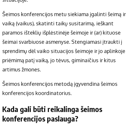
Apie mus
Autoriai
Šeimos konferencijos metu siekiama įgalinti šeimą ir
Kontaktai
vaiką (vaikus), skatinti taikų susitarimą, ieškant
Privatumo politika
paramos išteklių išplėstinėje šeimoje ir (ar) kituose
Redakcijos politika
šeimai svarbiuose asmenyse. Stengiamasi įtraukti į
Receptai
sprendimų dėl vaiko situacijos šeimoje ir jo aplinkoje
priėmimą patį vaiką, jo tėvus, giminaičius ir kitus
artimus žmones.
Šeimos konferencijos metodą įgyvendina šeimos
konferencijos koordinatorius.
Kada gali būti reikalinga šeimos
konferencijos paslauga?