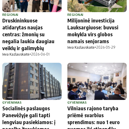
REGIONAI
REGIONAI
Druskininkuose
Milijoninė investicija
atidarytas naujas
Lauksargiuose: buvusi
centras: žmonių su
mokykla virs globos
negalia laukia daugiau
namais senjorams
veiklų ir galimybių
Ieva Kazlauskaitė
•
2026-05-29
Ieva Kazlauskaitė
•
2026-06-01
GYVENIMAS
GYVENIMAS
Socialinės paslaugos
Vilniaus rajono taryba
Panevėžyje gali tapti
priėmė svarbius
lengviau pasiekiamos: į
sprendimus: nuo 1 euro
pagalbą įtraukiamos
nuomos iki stipendijų