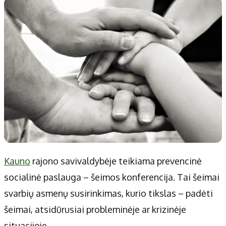
Patarimai
Indėlių palūkanos
Dirbtinis intelektas
Dienos naujienos
Gineso rekordai
Ekonomikos naujienos
Didžiosios savivaldybės
Kitos savivaldybės
Vilniaus miesto
Druskininkų
Kauno miesto
Utenos rajono
Klaipėdos miesto
Jonavos rajono
Panevėžio miesto
Vilkaviškio rajono
Šiaulių miesto
Tauragės rajono
Kauno
rajono savivaldybėje teikiama prevencinė
Alytaus miesto
Palangos miesto
socialinė paslauga – šeimos konferencija. Tai šeimai
Marijampolės
Prienų rajono
svarbių asmenų susirinkimas, kurio tikslas – padėti
šeimai, atsidūrusiai probleminėje ar krizinėje
Redakcija
situacijoje.