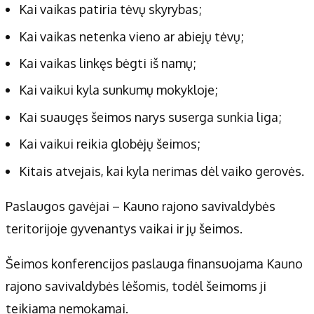
Kai vaikas patiria tėvų skyrybas;
Kai vaikas netenka vieno ar abiejų tėvų;
Kai vaikas linkęs bėgti iš namų;
Kai vaikui kyla sunkumų mokykloje;
Kai suaugęs šeimos narys suserga sunkia liga;
Kai vaikui reikia globėjų šeimos;
Kitais atvejais, kai kyla nerimas dėl vaiko gerovės.
Paslaugos gavėjai – Kauno rajono savivaldybės
teritorijoje gyvenantys vaikai ir jų šeimos.
Šeimos konferencijos paslauga finansuojama Kauno
rajono savivaldybės lėšomis, todėl šeimoms ji
teikiama nemokamai.