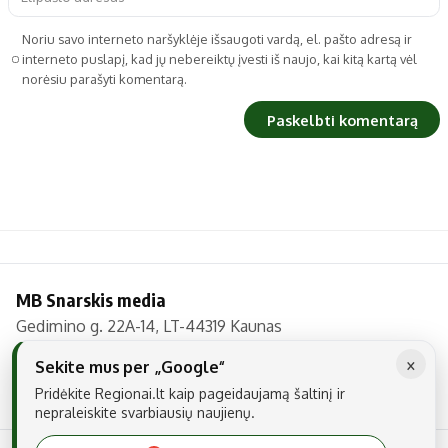
Noriu savo interneto naršyklėje išsaugoti vardą, el. pašto adresą ir
interneto puslapį, kad jų nebereiktų įvesti iš naujo, kai kitą kartą vėl
norėsiu parašyti komentarą.
MB Snarskis media
Gedimino g. 22A-14, LT-44319 Kaunas
Tel.: +370 606 17737
×
Sekite mus per „Google“
El. paštas:
info@regionai.lt
Pridėkite Regionai.lt kaip pageidaujamą šaltinį ir
nepraleiskite svarbiausių naujienų.