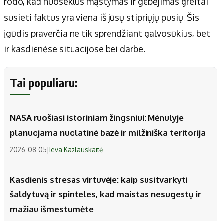
rodo, kad nuoseklus mąstymas ir gebėjimas greitai
susieti faktus yra viena iš jūsų stipriųjų pusių. Šis
įgūdis praverčia ne tik sprendžiant galvosūkius, bet
ir kasdienėse situacijose bei darbe.
Tai populiaru:
NASA ruošiasi istoriniam žingsniui: Mėnulyje
planuojama nuolatinė bazė ir milžiniška teritorija
2026-08-05
|
Ieva Kazlauskaitė
Kasdienis stresas virtuvėje: kaip susitvarkyti
šaldytuvą ir spinteles, kad maistas nesugestų ir
mažiau išmestumėte