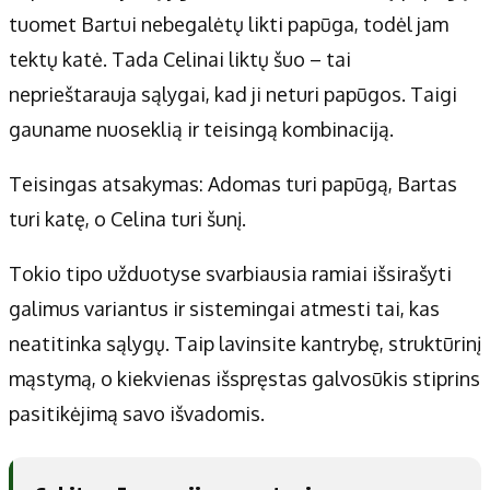
tuomet Bartui nebegalėtų likti papūga, todėl jam
tektų katė. Tada Celinai liktų šuo – tai
neprieštarauja sąlygai, kad ji neturi papūgos. Taigi
gauname nuoseklią ir teisingą kombinaciją.
Teisingas atsakymas: Adomas turi papūgą, Bartas
turi katę, o Celina turi šunį.
Tokio tipo užduotyse svarbiausia ramiai išsirašyti
galimus variantus ir sistemingai atmesti tai, kas
neatitinka sąlygų. Taip lavinsite kantrybę, struktūrinį
mąstymą, o kiekvienas išspręstas galvosūkis stiprins
pasitikėjimą savo išvadomis.