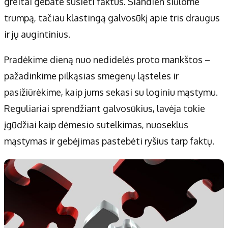
greitai gebate susieti faktus. Šiandien siūlome
trumpą, tačiau klastingą galvosūkį apie tris draugus
ir jų augintinius.
Pradėkime dieną nuo nedidelės proto mankštos –
pažadinkime pilkąsias smegenų ląsteles ir
pasižiūrėkime, kaip jums sekasi su loginiu mąstymu.
Reguliariai sprendžiant galvosūkius, lavėja tokie
įgūdžiai kaip dėmesio sutelkimas, nuoseklus
mąstymas ir gebėjimas pastebėti ryšius tarp faktų.