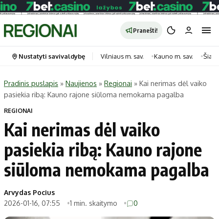
Pranešti!
Nustatyti savivaldybę
Vilniaus m. sav.
Kauno m. sav.
Šiauli
Pradinis puslapis
»
Naujienos
»
Regionai
»
Kai nerimas dėl vaiko
pasiekia ribą: Kauno rajone siūloma nemokama pagalba
Portalas
Kategorijos
REGIONAI
Pradinis puslapis
Transportas
Kai nerimas dėl vaiko
Savivaldybės
Gyvenimas
pasiekia ribą: Kauno rajone
Naujausi
Horoskopai
Regionai
Laisvalaikis
siūloma nemokama pagalba
Lietuva
Maistas
Pasaulis
Sveikata
Arvydas Pocius
2026-01-16, 07:55
1 min. skaitymo
0
Politika
Technologijos