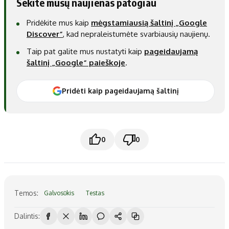
Sekite mūsų naujienas patogiau
Pridėkite mus kaip
mėgstamiausią šaltinį „Google
Discover“
, kad nepraleistumėte svarbiausių naujienų.
Taip pat galite mus nustatyti kaip
pageidaujamą
šaltinį „Google“ paieškoje
.
Pridėti kaip pageidaujamą šaltinį
0
0
Temos:
Galvosūkis
Testas
Dalintis: