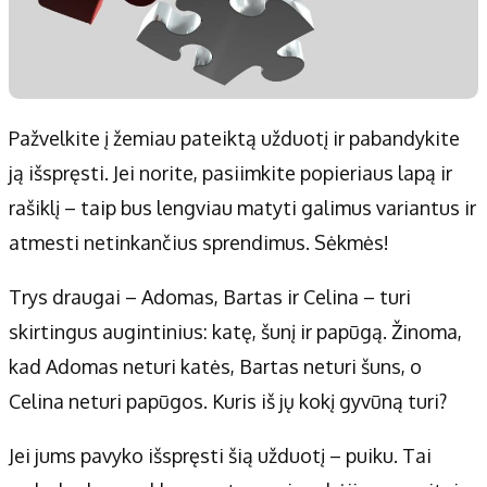
Pažvelkite į žemiau pateiktą užduotį ir pabandykite
ją išspręsti. Jei norite, pasiimkite popieriaus lapą ir
rašiklį – taip bus lengviau matyti galimus variantus ir
atmesti netinkančius sprendimus. Sėkmės!
Trys draugai – Adomas, Bartas ir Celina – turi
skirtingus augintinius: katę, šunį ir papūgą. Žinoma,
kad Adomas neturi katės, Bartas neturi šuns, o
Celina neturi papūgos. Kuris iš jų kokį gyvūną turi?
Jei jums pavyko išspręsti šią užduotį – puiku. Tai