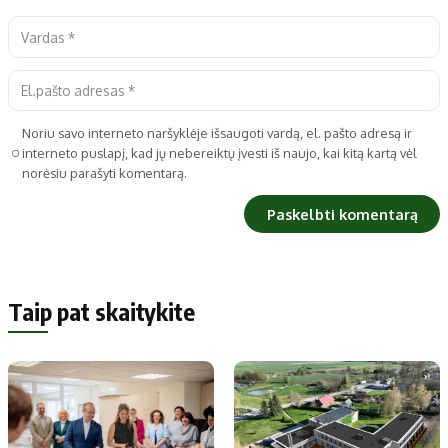
Noriu savo interneto naršyklėje išsaugoti vardą, el. pašto adresą ir
interneto puslapį, kad jų nebereiktų įvesti iš naujo, kai kitą kartą vėl
norėsiu parašyti komentarą.
Taip pat skaitykite