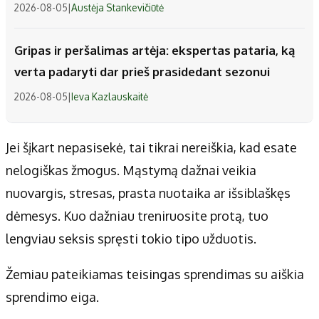
2026-08-05
|
Austėja Stankevičiūtė
Gripas ir peršalimas artėja: ekspertas pataria, ką
verta padaryti dar prieš prasidedant sezonui
2026-08-05
|
Ieva Kazlauskaitė
Jei šįkart nepasisekė, tai tikrai nereiškia, kad esate
nelogiškas žmogus. Mąstymą dažnai veikia
nuovargis, stresas, prasta nuotaika ar išsiblaškęs
dėmesys. Kuo dažniau treniruosite protą, tuo
lengviau seksis spręsti tokio tipo užduotis.
Žemiau pateikiamas teisingas sprendimas su aiškia
sprendimo eiga.