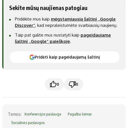
Sekite mūsų naujienas patogiau
Pridėkite mus kaip
mėgstamiausią šaltinį „Google
Discover“
, kad nepraleistumėte svarbiausių naujienų.
Taip pat galite mus nustatyti kaip
pageidaujamą
šaltinį „Google“ paieškoje
.
Pridėti kaip pageidaujamą šaltinį
0
0
Temos:
Konferencijos paslauga
Pagalba šeimai
Socialinės paslaugos