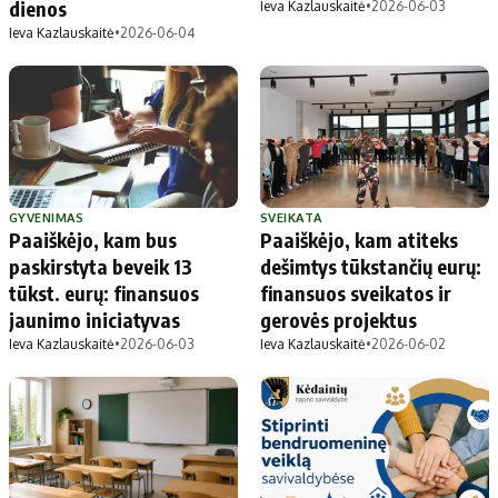
dienos
Ieva Kazlauskaitė
•
2026-06-03
Ieva Kazlauskaitė
•
2026-06-04
GYVENIMAS
SVEIKATA
Paaiškėjo, kam bus
Paaiškėjo, kam atiteks
paskirstyta beveik 13
dešimtys tūkstančių eurų:
tūkst. eurų: finansuos
finansuos sveikatos ir
jaunimo iniciatyvas
gerovės projektus
Ieva Kazlauskaitė
•
2026-06-03
Ieva Kazlauskaitė
•
2026-06-02