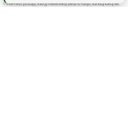
interneto puslapį, kad jų nebereiktų įvesti iš naujo, kai kitą kartą vėl
norėsiu parašyti komentarą.
MB Snarskis media
Gedimino g. 22A-14, LT-44319 Kaunas
Tel.: +370 606 17737
El. paštas:
info@regionai.lt
© 2026 Visos teisės saugomos. Kopijuoti be raštiško sutikimo yra
draudžiama.