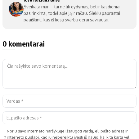
Sveikata man – tai ne tik gydymas, bet ir kasdieniai
pasirinkimai, todėl apie ją ir rašau. Siekiu paprastai
paaiškinti, kas iš tiesų svarbu gerai savijautai.
0 komentarai
Noriu savo interneto naršyklėje išsaugoti vardą, el. pašto adresą ir
interneto puslapį, kad jų nebereiktų įvesti iš naujo, kai kitą kartą vėl