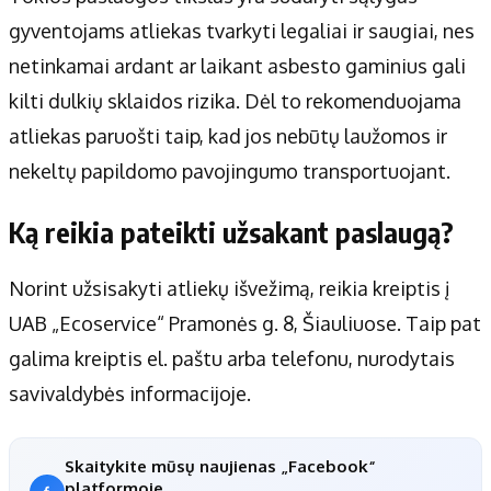
gyventojams atliekas tvarkyti legaliai ir saugiai, nes
netinkamai ardant ar laikant asbesto gaminius gali
kilti dulkių sklaidos rizika. Dėl to rekomenduojama
atliekas paruošti taip, kad jos nebūtų laužomos ir
nekeltų papildomo pavojingumo transportuojant.
Ką reikia pateikti užsakant paslaugą?
Norint užsisakyti atliekų išvežimą, reikia kreiptis į
UAB „Ecoservice“ Pramonės g. 8, Šiauliuose. Taip pat
galima kreiptis el. paštu arba telefonu, nurodytais
savivaldybės informacijoje.
Skaitykite mūsų naujienas „Facebook“
platformoje