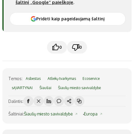
šaltinį „Google“ paieškoje
.
Pridėti kaip pageidaujamą šaltinį
0
0
Temos:
Asbestas
Atliekų tvarkymas
Ecoservice
sĄVARTYNAI
Šiauliai
Šiaulių miesto savivaldybė
Dalintis:
Šaltiniai:
Šiaulių miesto savivaldybė
Europa