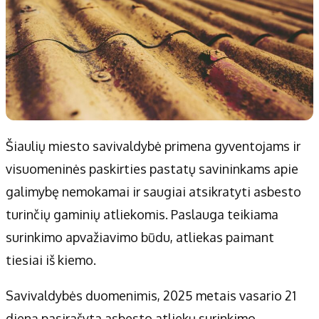
Šiaulių miesto savivaldybė primena gyventojams ir
visuomeninės paskirties pastatų savininkams apie
galimybę nemokamai ir saugiai atsikratyti asbesto
turinčių gaminių atliekomis. Paslauga teikiama
surinkimo apvažiavimo būdu, atliekas paimant
tiesiai iš kiemo.
Savivaldybės duomenimis, 2025 metais vasario 21
dieną pasirašyta asbesto atliekų surinkimo,