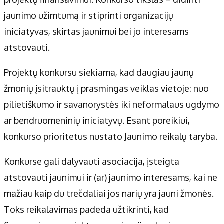
Apie mus
jaunimo užimtumą ir stiprinti organizacijų
Autoriai
iniciatyvas, skirtas jaunimui bei jo interesams
Kontaktai
atstovauti.
Privatumo politika
Redakcijos politika
Projektų konkursu siekiama, kad daugiau jaunų
Receptai
žmonių įsitrauktų į prasmingas veiklas vietoje: nuo
pilietiškumo ir savanorystės iki neformalaus ugdymo
ar bendruomeninių iniciatyvų. Esant poreikiui,
konkurso prioritetus nustato Jaunimo reikalų taryba.
Konkurse gali dalyvauti asociacija, įsteigta
atstovauti jaunimui ir (ar) jaunimo interesams, kai ne
mažiau kaip du trečdaliai jos narių yra jauni žmonės.
Toks reikalavimas padeda užtikrinti, kad