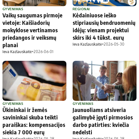
GYVENIMAS
REGIONAI
Vaikų saugumas pirmoje
Kėdainiuose ieško
vietoje: Kaišiadorių
stipriausių bendruomenių
mokyklose vertinamos
idėjų: vienam projektui
priedangos ir veiksmų
skirs iki 4 tūkst. eurų
planai
Ieva Kazlauskaitė
•
2026-05-30
Ieva Kazlauskaitė
•
2026-06-01
GYVENIMAS
GYVENIMAS
Ūkininkai ir žemės
Jaunuoliams atsiveria
savininkai skuba teikti
galimybė įgyti pirmosios
paraiškas: kompensacijos
darbo patirties: kviečia
siekia 7 000 eurų
nedelsti
Ieva Kazlauskaitė
•
2026-05-28
Ieva Kazlauskaitė
•
2026-05-28