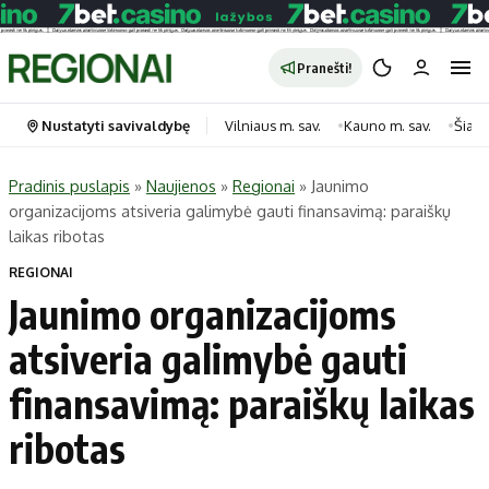
Pranešti!
Nustatyti savivaldybę
Vilniaus m. sav.
Kauno m. sav.
Šiauli
Pradinis puslapis
»
Naujienos
»
Regionai
»
Jaunimo
organizacijoms atsiveria galimybė gauti finansavimą: paraiškų
Portalas
Kategorijos
laikas ribotas
Pradinis puslapis
Transportas
REGIONAI
Savivaldybės
Gyvenimas
Jaunimo organizacijoms
Naujausi
Horoskopai
atsiveria galimybė gauti
Regionai
Laisvalaikis
finansavimą: paraiškų laikas
Lietuva
Maistas
Pasaulis
Sveikata
ribotas
Politika
Technologijos