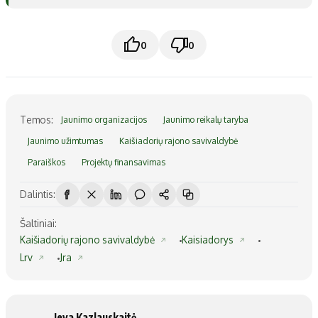
0
0
Temos:
Jaunimo organizacijos
Jaunimo reikalų taryba
Jaunimo užimtumas
Kaišiadorių rajono savivaldybė
Paraiškos
Projektų finansavimas
Dalintis:
Šaltiniai:
Kaišiadorių rajono savivaldybė
Kaisiadorys
Lrv
Jra
Ieva Kazlauskaitė