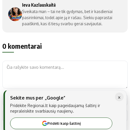
Ieva Kazlauskaitė
Sveikata man – tai ne tik gydymas, bet ir kasdieniai
pasirinkimai, todėl apie ją ir rašau. Siekiu paprastai
paaiškinti, kas iš tiesų svarbu gerai savijautai.
0 komentarai
×
Sekite mus per „Google“
Pridėkite Regionai.lt kaip pageidaujamą šaltinį ir
nepraleiskite svarbiausių naujienų.
Pridėti kaip šaltinį
Noriu savo interneto naršyklėje išsaugoti vardą, el. pašto adresą ir