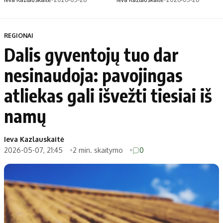
REGIONAI
Dalis gyventojų tuo dar
nesinaudoja: pavojingas
atliekas gali išvežti tiesiai iš
namų
Ieva Kazlauskaitė
2026-05-07, 21:45
2 min. skaitymo
0