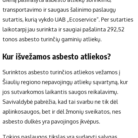
transportavimo ir saugaus šalinimo paslaugų
sutartis, kurią vykdo UAB „Ecoservice“. Per sutarties
laikotarpį jau surinkta ir saugiai pašalinta 292,52
tonos asbesto turinčių gaminių atliekų.
Kur išvežamos asbesto atliekos?
Surinktos asbesto turinčios atliekos vežamos į
Šiaulių regiono nepavojingų atliekų sąvartyną, kur
jos sutvarkomos laikantis saugos reikalavimų.
Savivaldybė pabrėžia, kad tai svarbu ne tik dėl
aplinkosaugos, bet ir dėl žmonių sveikatos, nes
asbesto dulkės yra pavojingos įkvėpus.
Tokios paslaugos tikslas yra sudaryti sąlygas