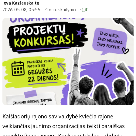
Patarimai
Indėlių palūkanos
Ieva Kazlauskaitė
2026-05-08, 05:55
1 min. skaitymo
0
Dirbtinis intelektas
Dienos naujienos
Gineso rekordai
Ekonomikos naujienos
Didžiosios savivaldybės
Kitos savivaldybės
Vilniaus miesto
Druskininkų
Kauno miesto
Utenos rajono
Klaipėdos miesto
Jonavos rajono
Panevėžio miesto
Vilkaviškio rajono
Šiaulių miesto
Tauragės rajono
Alytaus miesto
Palangos miesto
Marijampolės
Prienų rajono
Kaišiadorių rajono savivaldybė kviečia rajone
veikiančias jaunimo organizacijas teikti paraiškas
Redakcija
projektų finansavimui. Konkurso tikslas – didinti