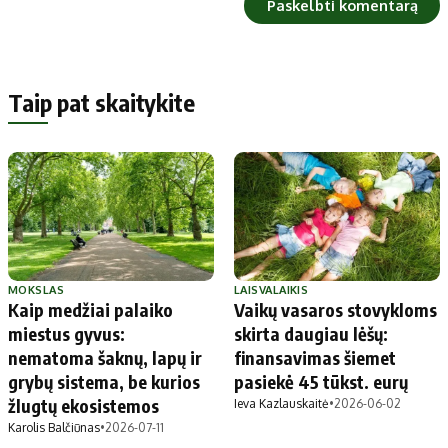
Taip pat skaitykite
MOKSLAS
LAISVALAIKIS
Kaip medžiai palaiko
Vaikų vasaros stovykloms
miestus gyvus:
skirta daugiau lėšų:
nematoma šaknų, lapų ir
finansavimas šiemet
grybų sistema, be kurios
pasiekė 45 tūkst. eurų
žlugtų ekosistemos
Ieva Kazlauskaitė
•
2026-06-02
Karolis Balčiūnas
•
2026-07-11