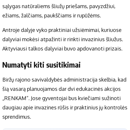
sąlygas natūraliems šliužų priešams, pavyzdžiui,
ežiams, žalčiams, paukščiams ir rupūžėms.
Antroje dalyje vyko praktiniai užsiėmimai, kuriuose
dalyviai mokėsi atpažinti ir rinkti invazinius šliužus.
Aktyviausi talkos dalyviai buvo apdovanoti prizais.
Numatyti kiti susitikimai
Biržų rajono savivaldybės administracija skelbia, kad
šią vasarą planuojamos dar dvi edukacinės akcijos
„RENKAM“. Jose gyventojai bus kviečiami sužinoti
daugiau apie invazines rūšis ir praktinius jų kontrolės
sprendimus.