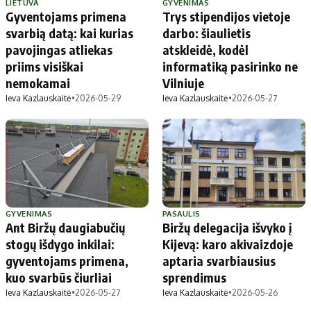
LIETUVA
GYVENIMAS
Gyventojams primena
Trys stipendijos vietoje
svarbią datą: kai kurias
darbo: šiaulietis
pavojingas atliekas
atskleidė, kodėl
priims visiškai
informatiką pasirinko ne
nemokamai
Vilniuje
Ieva Kazlauskaitė
•
2026-05-29
Ieva Kazlauskaitė
•
2026-05-27
GYVENIMAS
PASAULIS
Ant Biržų daugiabučių
Biržų delegacija išvyko į
stogų išdygo inkilai:
Kijevą: karo akivaizdoje
gyventojams primena,
aptaria svarbiausius
kuo svarbūs čiurliai
sprendimus
Ieva Kazlauskaitė
•
2026-05-27
Ieva Kazlauskaitė
•
2026-05-26