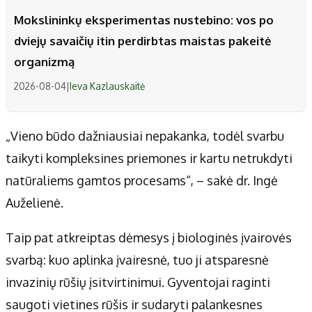
Mokslininkų eksperimentas nustebino: vos po
dviejų savaičių itin perdirbtas maistas pakeitė
organizmą
2026-08-04
|
Ieva Kazlauskaitė
„Vieno būdo dažniausiai nepakanka, todėl svarbu
taikyti kompleksines priemones ir kartu netrukdyti
natūraliems gamtos procesams“, – sakė dr. Ingė
Auželienė.
Taip pat atkreiptas dėmesys į biologinės įvairovės
svarbą: kuo aplinka įvairesnė, tuo ji atsparesnė
invazinių rūšių įsitvirtinimui. Gyventojai raginti
saugoti vietines rūšis ir sudaryti palankesnes