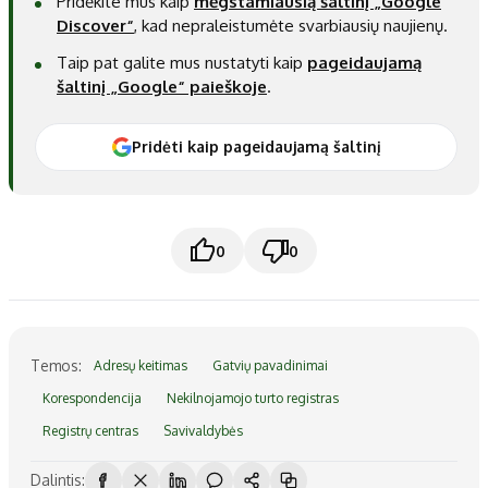
Pridėkite mus kaip
mėgstamiausią šaltinį „Google
Discover“
, kad nepraleistumėte svarbiausių naujienų.
Taip pat galite mus nustatyti kaip
pageidaujamą
šaltinį „Google“ paieškoje
.
Pridėti kaip pageidaujamą šaltinį
0
0
Temos:
Adresų keitimas
Gatvių pavadinimai
Korespondencija
Nekilnojamojo turto registras
Registrų centras
Savivaldybės
Dalintis: