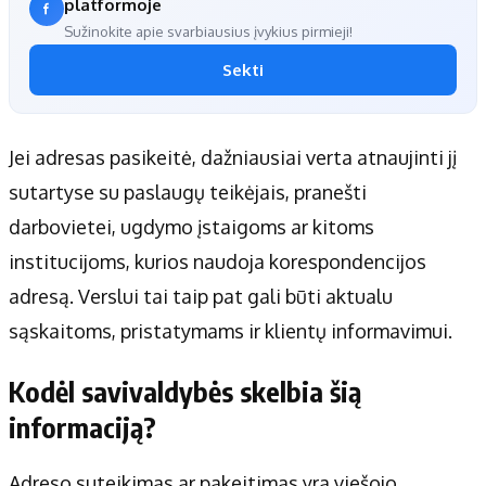
platformoje
Sužinokite apie svarbiausius įvykius pirmieji!
Sekti
Jei adresas pasikeitė, dažniausiai verta atnaujinti jį
sutartyse su paslaugų teikėjais, pranešti
darbovietei, ugdymo įstaigoms ar kitoms
institucijoms, kurios naudoja korespondencijos
adresą. Verslui tai taip pat gali būti aktualu
sąskaitoms, pristatymams ir klientų informavimui.
Kodėl savivaldybės skelbia šią
informaciją?
Adreso suteikimas ar pakeitimas yra viešojo