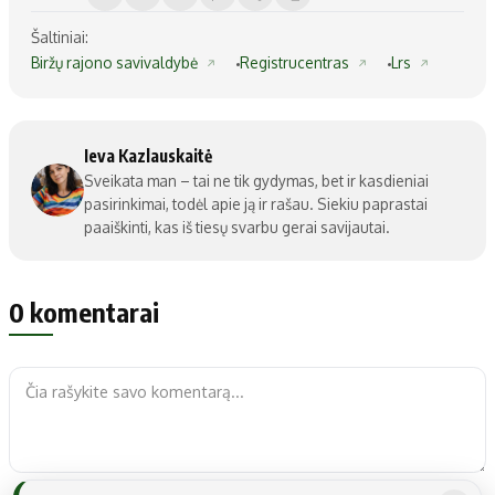
Šaltiniai:
Biržų rajono savivaldybė
Registrucentras
Lrs
Ieva Kazlauskaitė
Sveikata man – tai ne tik gydymas, bet ir kasdieniai
pasirinkimai, todėl apie ją ir rašau. Siekiu paprastai
paaiškinti, kas iš tiesų svarbu gerai savijautai.
0 komentarai