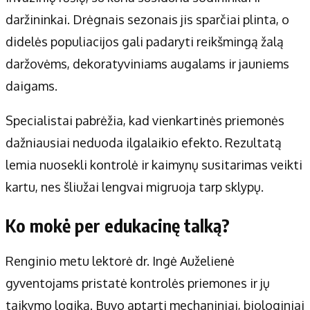
daržininkai. Drėgnais sezonais jis sparčiai plinta, o
didelės populiacijos gali padaryti reikšmingą žalą
daržovėms, dekoratyviniams augalams ir jauniems
daigams.
Specialistai pabrėžia, kad vienkartinės priemonės
dažniausiai neduoda ilgalaikio efekto. Rezultatą
lemia nuosekli kontrolė ir kaimynų susitarimas veikti
kartu, nes šliužai lengvai migruoja tarp sklypų.
Ko mokė per edukacinę talką?
Renginio metu lektorė dr. Ingė Auželienė
gyventojams pristatė kontrolės priemones ir jų
taikymo logiką. Buvo aptarti mechaniniai, biologiniai