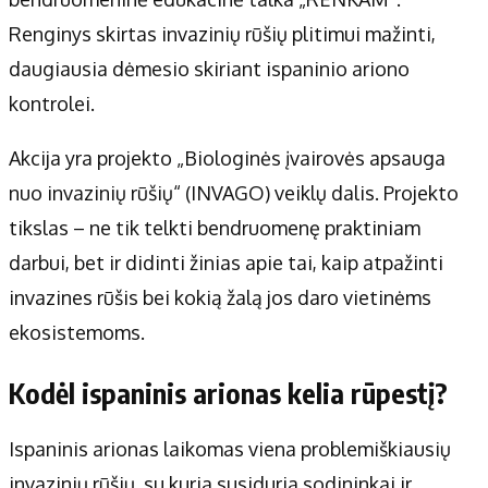
Apie mus
Renginys skirtas invazinių rūšių plitimui mažinti,
Autoriai
daugiausia dėmesio skiriant ispaninio ariono
Kontaktai
kontrolei.
Privatumo politika
Redakcijos politika
Akcija yra projekto „Biologinės įvairovės apsauga
Receptai
nuo invazinių rūšių“ (INVAGO) veiklų dalis. Projekto
tikslas – ne tik telkti bendruomenę praktiniam
darbui, bet ir didinti žinias apie tai, kaip atpažinti
invazines rūšis bei kokią žalą jos daro vietinėms
ekosistemoms.
Kodėl ispaninis arionas kelia rūpestį?
Ispaninis arionas laikomas viena problemiškiausių
invazinių rūšių, su kuria susiduria sodininkai ir