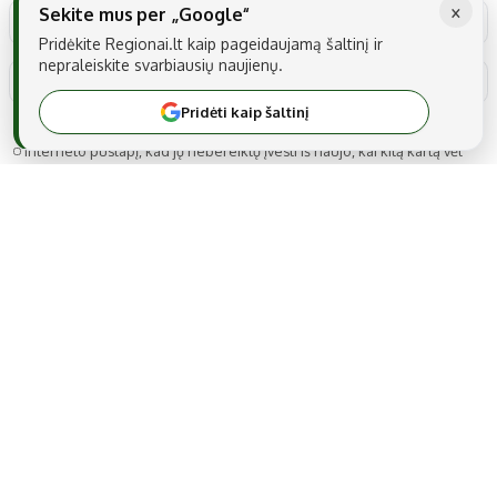
×
Sekite mus per „Google“
Pridėkite Regionai.lt kaip pageidaujamą šaltinį ir
nepraleiskite svarbiausių naujienų.
Pridėti kaip šaltinį
Noriu savo interneto naršyklėje išsaugoti vardą, el. pašto adresą ir
interneto puslapį, kad jų nebereiktų įvesti iš naujo, kai kitą kartą vėl
norėsiu parašyti komentarą.
MB Snarskis media
Gedimino g. 22A-14, LT-44319 Kaunas
Tel.: +370 606 17737