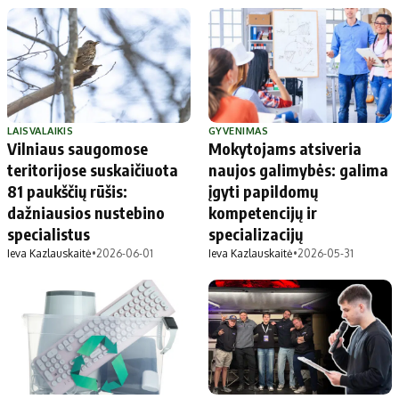
LAISVALAIKIS
GYVENIMAS
Vilniaus saugomose
Mokytojams atsiveria
teritorijose suskaičiuota
naujos galimybės: galima
81 paukščių rūšis:
įgyti papildomų
dažniausios nustebino
kompetencijų ir
specialistus
specializacijų
Ieva Kazlauskaitė
•
2026-06-01
Ieva Kazlauskaitė
•
2026-05-31