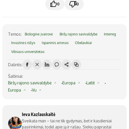
0
0
Temos:
Biologinė įvairovė
Biržų rajono savivaldybė
Interreg
Invazinės rūšys
Ispaninis arionas
Obelaukiai
Vilniaus universitetas
Dalintis:
Šaltiniai:
Biržų rajono savivaldybė
Europa
Latlit
Europa
Vu
Ieva Kazlauskaitė
Sveikata man – tai ne tik gydymas, bet ir kasdieniai
pasirinkimai, todėl apie ją ir rašau. Siekiu paprastai