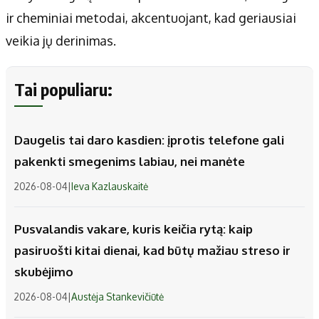
ir cheminiai metodai, akcentuojant, kad geriausiai
veikia jų derinimas.
Tai populiaru:
Daugelis tai daro kasdien: įprotis telefone gali
pakenkti smegenims labiau, nei manėte
2026-08-04
|
Ieva Kazlauskaitė
Pusvalandis vakare, kuris keičia rytą: kaip
pasiruošti kitai dienai, kad būtų mažiau streso ir
skubėjimo
2026-08-04
|
Austėja Stankevičiūtė