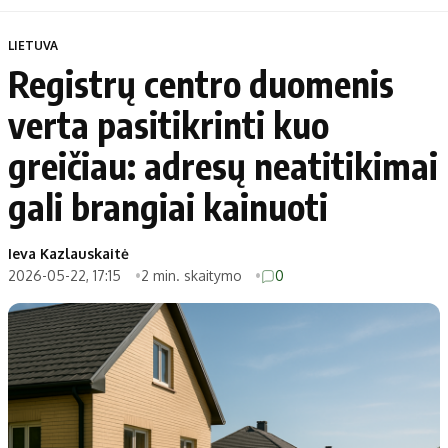
LIETUVA
Registrų centro duomenis
verta pasitikrinti kuo
greičiau: adresų neatitikimai
gali brangiai kainuoti
Ieva Kazlauskaitė
2026-05-22, 17:15
2 min. skaitymo
0