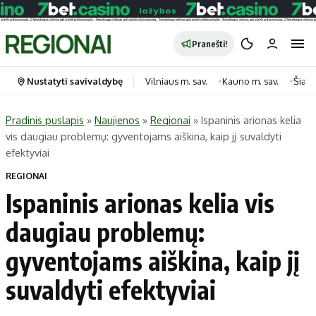
Pranešti!
Nustatyti savivaldybę
Vilniaus m. sav.
Kauno m. sav.
Šiauli
Pradinis puslapis
»
Naujienos
»
Regionai
»
Ispaninis arionas kelia
vis daugiau problemų: gyventojams aiškina, kaip jį suvaldyti
Portalas
Kategorijos
efektyviai
Pradinis puslapis
Transportas
REGIONAI
Savivaldybės
Gyvenimas
Ispaninis arionas kelia vis
Naujausi
Horoskopai
daugiau problemų:
Regionai
Laisvalaikis
gyventojams aiškina, kaip jį
Lietuva
Maistas
Pasaulis
Sveikata
suvaldyti efektyviai
Politika
Technologijos