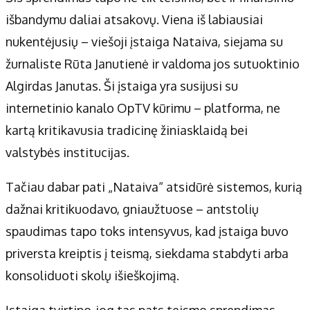
išbandymu daliai atsakovų. Viena iš labiausiai
nukentėjusių – viešoji įstaiga Nataiva, siejama su
žurnaliste Rūta Janutienė ir valdoma jos sutuoktinio
Algirdas Janutas. Ši įstaiga yra susijusi su
internetinio kanalo OpTV kūrimu – platforma, ne
kartą kritikavusia tradicinę žiniasklaidą bei
valstybės institucijas.
Tačiau dabar pati „Nataiva“ atsidūrė sistemos, kurią
dažnai kritikuodavo, gniaužtuose – antstolių
spaudimas tapo toks intensyvus, kad įstaiga buvo
priversta kreiptis į teismą, siekdama stabdyti arba
konsoliduoti skolų išieškojimą.
Įstaiga tvirtino, jog tas pats teismo sprendimas