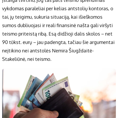
vykdomas paraleliai per kelias antstolių kontoras, o
tai, jų teigimu, sukuria situaciją, kai išieškomos
sumos dubliuojasi ir reali finansinė našta gali viršyti
teismo priteistą ribą. Esą didžioji dalis skolos – net
90 tūkst. eurų – jau padengta, tačiau šie argumentai
neįtikino nei antstolės Nemira Šiugždaitė-
Stakeliūnė, nei teismo.