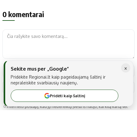
0 komentarai
×
Sekite mus per „Google“
Pridėkite Regionai.lt kaip pageidaujamą šaltinį ir
nepraleiskite svarbiausių naujienų.
Pridėti kaip šaltinį
Noriu savo interneto naršyklėje išsaugoti vardą, el. pašto adresą ir
interneto puslapį, kad jų nebereiktų įvesti iš naujo, kai kitą kartą vėl
norėsiu parašyti komentarą.