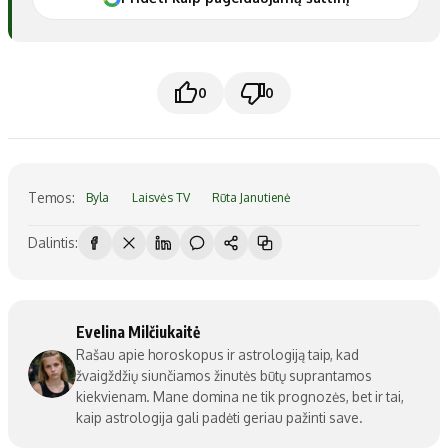
0
0
Temos:
Byla
Laisvės TV
Rūta Janutienė
Dalintis:
Evelina Milčiukaitė
Rašau apie horoskopus ir astrologiją taip, kad
žvaigždžių siunčiamos žinutės būtų suprantamos
kiekvienam. Mane domina ne tik prognozės, bet ir tai,
kaip astrologija gali padėti geriau pažinti save.