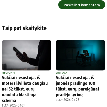
Taip pat skaitykite
REGIONAI
LIETUVA
Sukčiai nesustoja: iš
Sukčiai nesustoja: iš
moters išviliota daugiau
įmonės pradingo 100
nei 52 tūkst. eurų,
tūkst. eurų, pareigūnai
naudota klastinga
pradėjo tyrimą
schema
ELTA
•
2026-04-23
ELTA
•
2026-04-24