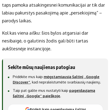
taps pamoka atsakingesnei komunikacijai ar tik dar
labiau pakurstys pasakojimą apie „persekiojimą“ –
parodys laikas.
Kol kas viena aišku: šios bylos atgarsiai dar
nesibaigė, o galutinis žodis gali būti tartas
aukštesnėje instancijoje.
Sekite mūsų naujienas patogiau
Pridėkite mus kaip
mėgstamiausią šaltinį „Google
Discover“
, kad nepraleistumėte svarbiausių naujienų.
Taip pat galite mus nustatyti kaip
pageidaujamą
šaltinį „Google“ paieškoje
.
Pridėti kaip pageidaujamą šaltinį