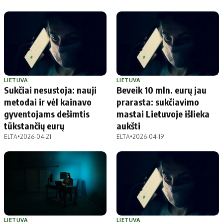
LIETUVA
LIETUVA
Sukčiai nesustoja: nauji
Beveik 10 mln. eurų jau
metodai ir vėl kainavo
prarasta: sukčiavimo
gyventojams dešimtis
mastai Lietuvoje išlieka
tūkstančių eurų
aukšti
ELTA
•
2026-04-21
ELTA
•
2026-04-19
LIETUVA
LIETUVA