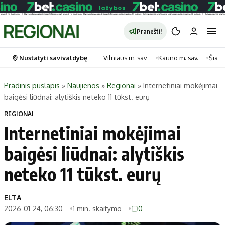
Pranešti!
Nustatyti savivaldybę
Vilniaus m. sav.
Kauno m. sav.
Šiauli
Pradinis puslapis
»
Naujienos
»
Regionai
»
Internetiniai mokėjimai
baigėsi liūdnai: alytiškis neteko 11 tūkst. eurų
Portalas
Kategorijos
REGIONAI
Pradinis puslapis
Transportas
Internetiniai mokėjimai
Savivaldybės
Gyvenimas
baigėsi liūdnai: alytiškis
Naujausi
Horoskopai
Regionai
Laisvalaikis
neteko 11 tūkst. eurų
Lietuva
Maistas
Pasaulis
Sveikata
ELTA
2026-01-24, 06:30
1 min. skaitymo
0
Politika
Technologijos