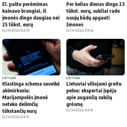
El. pašto perėmimas
Per kelias dienas dingo 23
kainavo brangiai, iš
tūkst. eurų, sukčiai rado
įmonės dingo daugiau nei
naujų būdų apgauti
25 tūkst. eurų
žmones
ELTA
•
2026-04-19
ELTA
•
2026-04-16
LIETUVA
LIETUVA
Klastinga schema suveikė
Lietuviai viliojami greitu
akimirksniu:
pelnu: ekspertai įspėja
Marijampolės įmonė
apie augančią sukčių
neteko dešimčių
grėsmę
tūkstančių eurų
ELTA
•
2026-04-15
ELTA
•
2026-04-15