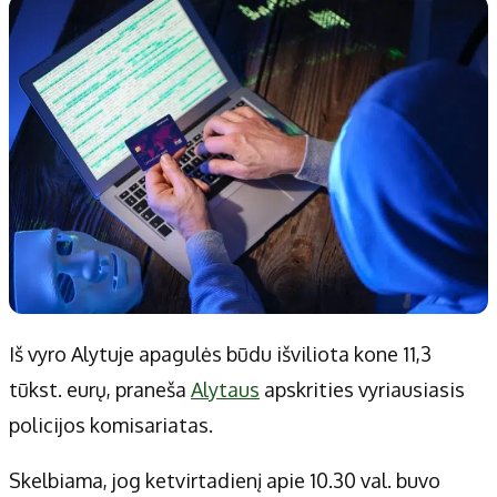
Patarimai
Indėlių palūkanos
Dirbtinis intelektas
Dienos naujienos
Gineso rekordai
Ekonomikos naujienos
Didžiosios savivaldybės
Kitos savivaldybės
Vilniaus miesto
Druskininkų
Kauno miesto
Utenos rajono
Klaipėdos miesto
Jonavos rajono
Panevėžio miesto
Vilkaviškio rajono
Šiaulių miesto
Tauragės rajono
Iš vyro Alytuje apagulės būdu išviliota kone 11,3
Alytaus miesto
Palangos miesto
tūkst. eurų, praneša
Alytaus
apskrities vyriausiasis
Marijampolės
Prienų rajono
policijos komisariatas.
Redakcija
Skelbiama, jog ketvirtadienį apie 10.30 val. buvo