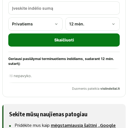
Sekite mūsų naujienas patogiau
Pridėkite mus kaip
mėgstamiausią šaltinį „Google