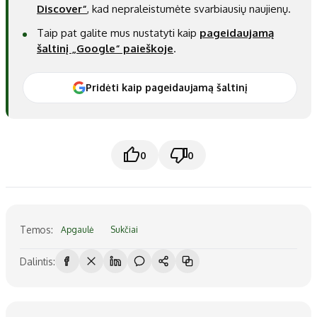
Discover“
, kad nepraleistumėte svarbiausių naujienų.
Taip pat galite mus nustatyti kaip
pageidaujamą
šaltinį „Google“ paieškoje
.
Pridėti kaip pageidaujamą šaltinį
0
0
Temos:
Apgaulė
Sukčiai
Dalintis: