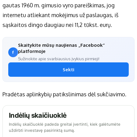
Apie mus
gautas 1960 m. gimusio vyro pareiškimas, jog
Autoriai
internetu atliekant mokėjimus už paslaugas, iš
Kontaktai
sąskaitos dingo daugiau nei 11,2 tūkst. eurų.
Privatumo politika
Redakcijos politika
Skaitykite mūsų naujienas „Facebook“
Receptai
platformoje
Sužinokite apie svarbiausius įvykius pirmieji!
Sekti
Pradėtas aplinkybių patikslinimas dėl sukčiavimo.