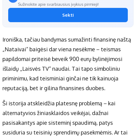
Sužinokite apie svarbiausius įvykius pirmieji!
Sekti
Ironiška, tačiau bandymas sumažinti finansinę naštą
„Nataivai“ baigėsi dar viena nesėkme – teismas
papildomai priteisė beveik 900 eurų bylinėjimosi
išlaidų „Laisvės TV“ naudai. Tai tapo simboliniu
priminimu, kad teisminiai ginčai ne tik kainuoja
reputaciją, bet ir gilina finansines duobes.
Ši istorija atskleidžia platesnę problemą – kai
alternatyvios žiniasklaidos veikėjai, dažnai
pasisakantys apie sisteminį spaudimą, patys
susiduria su teisinių sprendimų pasekmėmis. Ar tai