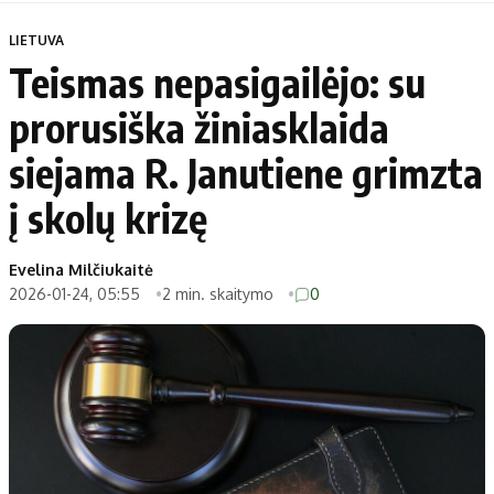
LIETUVA
Teismas nepasigailėjo: su
prorusiška žiniasklaida
siejama R. Janutiene grimzta
į skolų krizę
Evelina Milčiukaitė
2026-01-24, 05:55
2 min. skaitymo
0