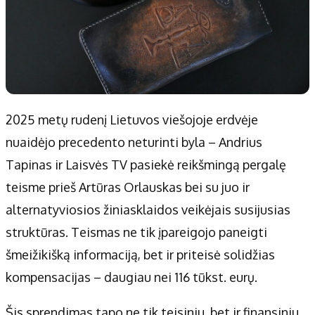
2025 metų rudenį Lietuvos viešojoje erdvėje
nuaidėjo precedento neturinti byla – Andrius
Tapinas ir Laisvės TV pasiekė reikšmingą pergalę
teisme prieš Artūras Orlauskas bei su juo ir
alternatyviosios žiniasklaidos veikėjais susijusias
struktūras. Teismas ne tik įpareigojo paneigti
šmeižikišką informaciją, bet ir priteisė solidžias
kompensacijas – daugiau nei 116 tūkst. eurų.
Šis sprendimas tapo ne tik teisiniu, bet ir finansiniu