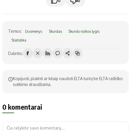
0
0
Temos:
Duomenys
Skurdas
Skurdo rizikos lygis
Statistika
Dalintis:
Kopijuoti, platinti ar kitaip naudoti ELTA turinį be ELTA raštiško
sutikimo draudžiama.
0 komentarai