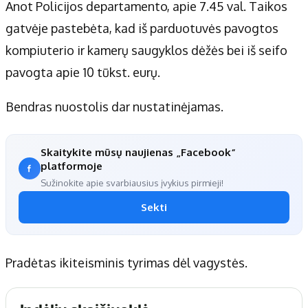
Apie mus
Anot Policijos departamento, apie 7.45 val. Taikos
Autoriai
gatvėje pastebėta, kad iš parduotuvės pavogtos
Kontaktai
kompiuterio ir kamerų saugyklos dėžės bei iš seifo
Privatumo politika
pavogta apie 10 tūkst. eurų.
Redakcijos politika
Bendras nuostolis dar nustatinėjamas.
Receptai
Skaitykite mūsų naujienas „Facebook“
platformoje
Sužinokite apie svarbiausius įvykius pirmieji!
Sekti
Pradėtas ikiteisminis tyrimas dėl vagystės.