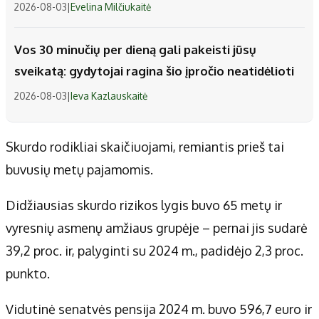
2026-08-03
|
Evelina Milčiukaitė
Vos 30 minučių per dieną gali pakeisti jūsų
sveikatą: gydytojai ragina šio įpročio neatidėlioti
2026-08-03
|
Ieva Kazlauskaitė
Skurdo rodikliai skaičiuojami, remiantis prieš tai
buvusių metų pajamomis.
Didžiausias skurdo rizikos lygis buvo 65 metų ir
vyresnių asmenų amžiaus grupėje – pernai jis sudarė
39,2 proc. ir, palyginti su 2024 m., padidėjo 2,3 proc.
punkto.
Vidutinė senatvės pensija 2024 m. buvo 596,7 euro ir