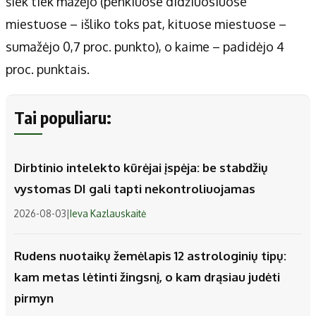
šiek tiek mažėjo (penkiuose didžiuosiuose
miestuose – išliko toks pat, kituose miestuose –
sumažėjo 0,7 proc. punkto), o kaime – padidėjo 4
proc. punktais.
Tai populiaru:
Dirbtinio intelekto kūrėjai įspėja: be stabdžių
vystomas DI gali tapti nekontroliuojamas
2026-08-03
|
Ieva Kazlauskaitė
Rudens nuotaikų žemėlapis 12 astrologinių tipų:
kam metas lėtinti žingsnį, o kam drąsiau judėti
pirmyn