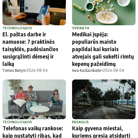
TECHNOLOGIJOS
SVEIKATA
El. paštas darbe ir
Medikai įspėja:
namuose: 7 praktinės
populiarūs maisto
taisyklės, padėsiančios
papildai kai kuriais
susigrąžinti dėmesį ir
atvejais gali sukelti rimtų
laiką
kepenų pažeidimų
Tomas Banys
•
2026-08-04
Ieva Kazlauskaitė
•
2026-08-04
TECHNOLOGIJOS
PASAULIS
Telefonas vaikų rankose:
Kaip gyvena miestai,
kaip nustatyti ribas, kad
kuriems gresia atsidurti