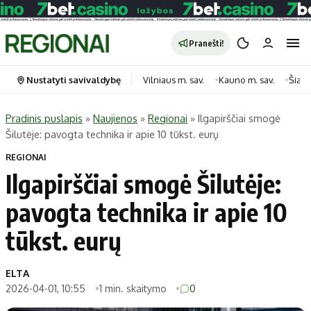
Pranešti!
Nustatyti savivaldybę
Vilniaus m. sav.
Kauno m. sav.
Šiauli
Pradinis puslapis
»
Naujienos
»
Regionai
»
Ilgapirščiai smogė
Šilutėje: pavogta technika ir apie 10 tūkst. eurų
Portalas
Kategorijos
REGIONAI
Pradinis puslapis
Transportas
Ilgapirščiai smogė Šilutėje:
Savivaldybės
Gyvenimas
pavogta technika ir apie 10
Naujausi
Horoskopai
Regionai
Laisvalaikis
tūkst. eurų
Lietuva
Maistas
Pasaulis
Sveikata
ELTA
2026-04-01, 10:55
1 min. skaitymo
0
Politika
Technologijos