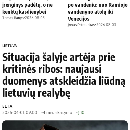
įrenginys padėtų, o ne
po vandeniu: nuo Ramiojo
kenktų kasdienybei
vandenyno atolų iki
Venecijos
Tomas Banys
•
2026-08-03
Jonas Petrauskas
•
2026-08-03
LIETUVA
Situacija šalyje artėja prie
kritinės ribos: naujausi
duomenys atskleidžia liūdną
lietuvių realybę
ELTA
2026-04-01, 09:00
4 min. skaitymo
0