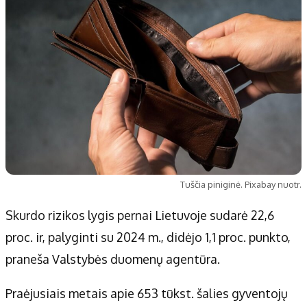
Tuščia piniginė. Pixabay nuotr.
Skurdo rizikos lygis pernai Lietuvoje sudarė 22,6
proc. ir, palyginti su 2024 m., didėjo 1,1 proc. punkto,
praneša Valstybės duomenų agentūra.
Praėjusiais metais apie 653 tūkst. šalies gyventojų