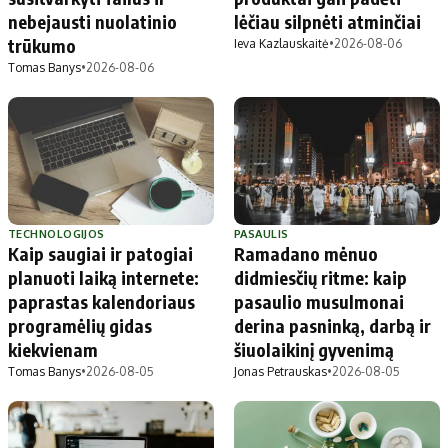
nebejausti nuolatinio
lėčiau silpnėti atminčiai
trūkumo
Ieva Kazlauskaitė
•
2026-08-06
Tomas Banys
•
2026-08-06
TECHNOLOGIJOS
PASAULIS
Kaip saugiai ir patogiai
Ramadano mėnuo
planuoti laiką internete:
didmiesčių ritme: kaip
paprastas kalendoriaus
pasaulio musulmonai
programėlių gidas
derina pasninką, darbą ir
kiekvienam
šiuolaikinį gyvenimą
Tomas Banys
•
2026-08-05
Jonas Petrauskas
•
2026-08-05