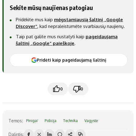
Sekite mūsų naujienas patogiau
Pridėkite mus kaip
mėgstamiausią šaltinį „Google
Discover“
, kad nepraleistumėte svarbiausių naujienų.
Taip pat galite mus nustatyti kaip
pageidaujamą
šaltinį „Google“ paieškoje
.
Pridėti kaip pageidaujamą šaltinį
0
0
Temos:
Pinigai
Policija
Technika
Vagystė
Dalintis: