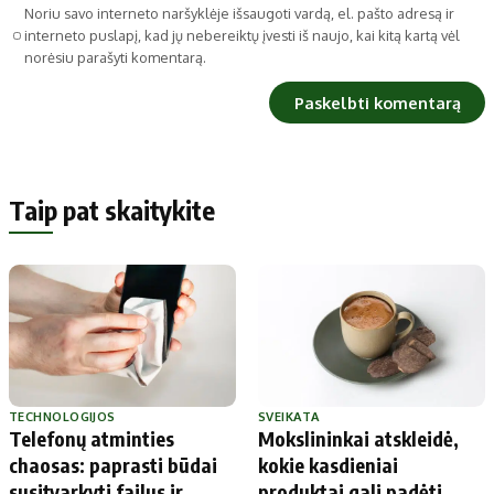
Noriu savo interneto naršyklėje išsaugoti vardą, el. pašto adresą ir
interneto puslapį, kad jų nebereiktų įvesti iš naujo, kai kitą kartą vėl
norėsiu parašyti komentarą.
Taip pat skaitykite
TECHNOLOGIJOS
SVEIKATA
Telefonų atminties
Mokslininkai atskleidė,
chaosas: paprasti būdai
kokie kasdieniai
susitvarkyti failus ir
produktai gali padėti