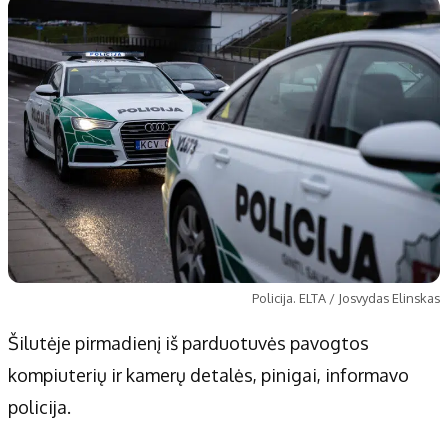
Patarimai
Indėlių palūkanos
Dirbtinis intelektas
Dienos naujienos
Gineso rekordai
Ekonomikos naujienos
Didžiosios savivaldybės
Kitos savivaldybės
Vilniaus miesto
Druskininkų
Kauno miesto
Utenos rajono
Klaipėdos miesto
Jonavos rajono
Panevėžio miesto
Vilkaviškio rajono
Šiaulių miesto
Tauragės rajono
Policija. ELTA / Josvydas Elinskas
Alytaus miesto
Palangos miesto
Šilutėje pirmadienį iš parduotuvės pavogtos
Marijampolės
Prienų rajono
kompiuterių ir kamerų detalės, pinigai, informavo
policija.
Redakcija