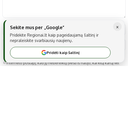
×
Sekite mus per „Google“
Pridėkite Regionai.lt kaip pageidaujamą šaltinį ir
nepraleiskite svarbiausių naujienų.
Pridėti kaip šaltinį
Noriu savo interneto naršyklėje išsaugoti vardą, el. pašto adresą ir
interneto puslapį, kad jų nebereiktų įvesti iš naujo, kai kitą kartą vėl
norėsiu parašyti komentarą.