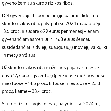
gyveno žemiau skurdo rizikos ribos.
Dėl gyventojų disponuojamųjų pajamų didėjimo
skurdo rizikos riba, palyginti su 2024 m., padidėjo
13,5 proc. ir sudarė 699 eurus per mėnesį vienam
gyvenančiam asmeniui ir 1 468 eurus šeimai,
susidedančiai iš dviejų suaugusiųjų ir dviejų vaikų iki
14 metų amžiaus.
Už skurdo rizikos ribą mažesnes pajamas mieste
gavo 17,7 proc. gyventojų (penkiuose didžiuosiuose
miestuose – 14,5 proc., kituose miestuose – 23,3
proc.), kaime – 33,4 proc.
Skurdo rizikos lygis mieste, palyginti su 2024 m.,