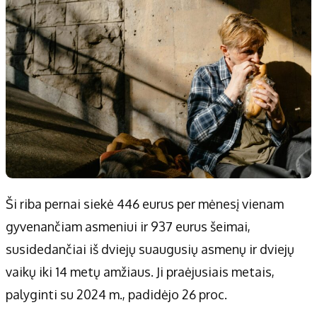
Ši riba pernai siekė 446 eurus per mėnesį vienam
gyvenančiam asmeniui ir 937 eurus šeimai,
susidedančiai iš dviejų suaugusių asmenų ir dviejų
vaikų iki 14 metų amžiaus. Ji praėjusiais metais,
palyginti su 2024 m., padidėjo 26 proc.