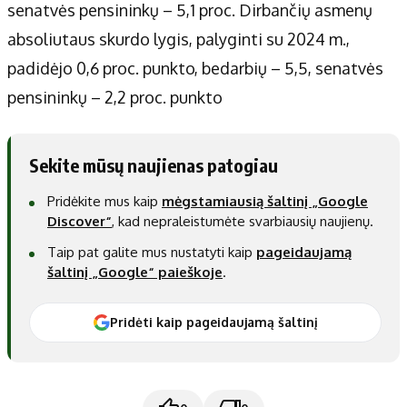
senatvės pensininkų – 5,1 proc. Dirbančių asmenų
absoliutaus skurdo lygis, palyginti su 2024 m.,
padidėjo 0,6 proc. punkto, bedarbių – 5,5, senatvės
pensininkų – 2,2 proc. punkto
Sekite mūsų naujienas patogiau
Pridėkite mus kaip
mėgstamiausią šaltinį „Google
Discover“
, kad nepraleistumėte svarbiausių naujienų.
Taip pat galite mus nustatyti kaip
pageidaujamą
šaltinį „Google“ paieškoje
.
Pridėti kaip pageidaujamą šaltinį