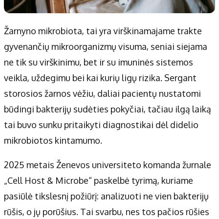
Žarnyno mikrobiota, tai yra virškinamajame trakte
gyvenančių mikroorganizmų visuma, seniai siejama
ne tik su virškinimu, bet ir su imuninės sistemos
veikla, uždegimu bei kai kurių ligų rizika. Sergant
storosios žarnos vėžiu, daliai pacientų nustatomi
būdingi bakterijų sudėties pokyčiai, tačiau ilgą laiką
tai buvo sunku pritaikyti diagnostikai dėl didelio
mikrobiotos kintamumo.
2025 metais Ženevos universiteto komanda žurnale
„Cell Host & Microbe“ paskelbė tyrimą, kuriame
pasiūlė tikslesnį požiūrį: analizuoti ne vien bakterijų
rūšis, o jų porūšius. Tai svarbu, nes tos pačios rūšies