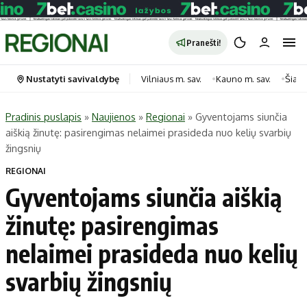
Pranešti!
Nustatyti savivaldybę
Vilniaus m. sav.
Kauno m. sav.
Šiauli
Pradinis puslapis
»
Naujienos
»
Regionai
»
Gyventojams siunčia
aiškią žinutę: pasirengimas nelaimei prasideda nuo kelių svarbių
Portalas
Kategorijos
žingsnių
Pradinis puslapis
Transportas
REGIONAI
Savivaldybės
Gyvenimas
Gyventojams siunčia aiškią
Naujausi
Horoskopai
žinutę: pasirengimas
Regionai
Laisvalaikis
nelaimei prasideda nuo kelių
Lietuva
Maistas
Pasaulis
Sveikata
svarbių žingsnių
Politika
Technologijos