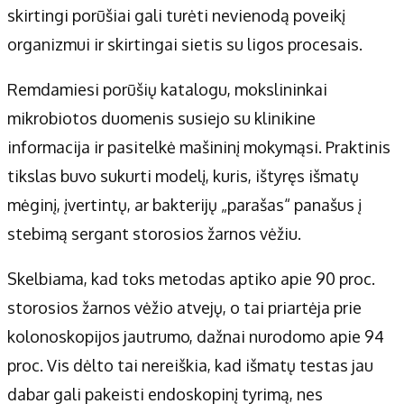
skirtingi porūšiai gali turėti nevienodą poveikį
organizmui ir skirtingai sietis su ligos procesais.
Remdamiesi porūšių katalogu, mokslininkai
mikrobiotos duomenis susiejo su klinikine
informacija ir pasitelkė mašininį mokymąsi. Praktinis
tikslas buvo sukurti modelį, kuris, ištyręs išmatų
mėginį, įvertintų, ar bakterijų „parašas“ panašus į
stebimą sergant storosios žarnos vėžiu.
Skelbiama, kad toks metodas aptiko apie 90 proc.
storosios žarnos vėžio atvejų, o tai priartėja prie
kolonoskopijos jautrumo, dažnai nurodomo apie 94
proc. Vis dėlto tai nereiškia, kad išmatų testas jau
dabar gali pakeisti endoskopinį tyrimą, nes