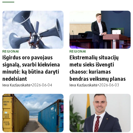
REGIONAI
REGIONAI
Išgirdus oro pavojaus
Ekstremalių situacijų
signalą, svarbi kiekviena
metu sieks išvengti
minutė: ką būtina daryti
chaoso: kuriamas
nedelsiant
bendras veiksmų planas
Ieva Kazlauskaitė
•
2026-06-04
Ieva Kazlauskaitė
•
2026-06-03