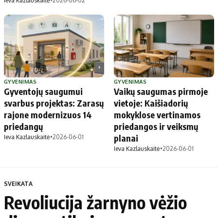
Ieva Kazlauskaitė
•
2026-06-02
GYVENIMAS
GYVENIMAS
Gyventojų saugumui
Vaikų saugumas pirmoje
svarbus projektas: Zarasų
vietoje: Kaišiadorių
rajone modernizuos 14
mokyklose vertinamos
priedangų
priedangos ir veiksmų
planai
Ieva Kazlauskaitė
•
2026-06-01
Ieva Kazlauskaitė
•
2026-06-01
SVEIKATA
Revoliucija žarnyno vėžio