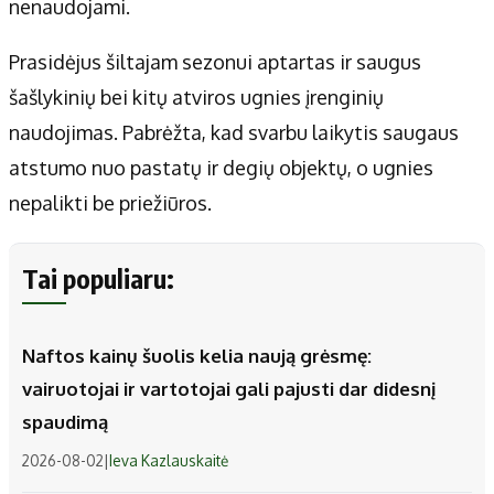
nenaudojami.
Prasidėjus šiltajam sezonui aptartas ir saugus
šašlykinių bei kitų atviros ugnies įrenginių
naudojimas. Pabrėžta, kad svarbu laikytis saugaus
atstumo nuo pastatų ir degių objektų, o ugnies
nepalikti be priežiūros.
Tai populiaru:
Naftos kainų šuolis kelia naują grėsmę:
vairuotojai ir vartotojai gali pajusti dar didesnį
spaudimą
2026-08-02
|
Ieva Kazlauskaitė