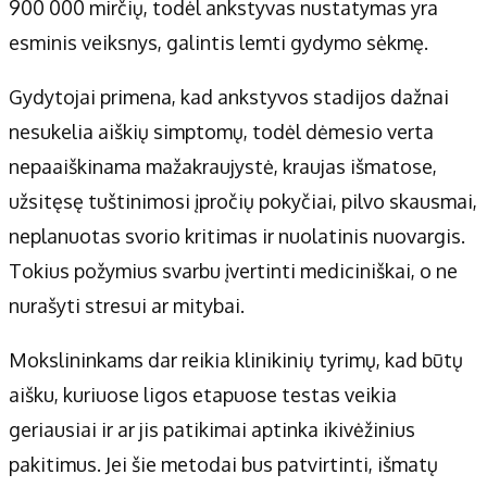
900 000 mirčių, todėl ankstyvas nustatymas yra
esminis veiksnys, galintis lemti gydymo sėkmę.
Gydytojai primena, kad ankstyvos stadijos dažnai
nesukelia aiškių simptomų, todėl dėmesio verta
nepaaiškinama mažakraujystė, kraujas išmatose,
užsitęsę tuštinimosi įpročių pokyčiai, pilvo skausmai,
neplanuotas svorio kritimas ir nuolatinis nuovargis.
Tokius požymius svarbu įvertinti mediciniškai, o ne
nurašyti stresui ar mitybai.
Mokslininkams dar reikia klinikinių tyrimų, kad būtų
aišku, kuriuose ligos etapuose testas veikia
geriausiai ir ar jis patikimai aptinka ikivėžinius
pakitimus. Jei šie metodai bus patvirtinti, išmatų