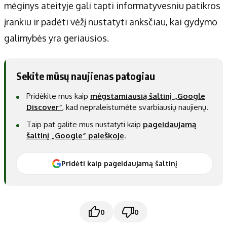
mėginys ateityje gali tapti informatyvesniu patikros
įrankiu ir padėti vėžį nustatyti anksčiau, kai gydymo
galimybės yra geriausios.
Sekite mūsų naujienas patogiau
Pridėkite mus kaip
mėgstamiausią šaltinį „Google
Discover“
, kad nepraleistumėte svarbiausių naujienų.
Taip pat galite mus nustatyti kaip
pageidaujamą
šaltinį „Google“ paieškoje
.
Pridėti kaip pageidaujamą šaltinį
0
0