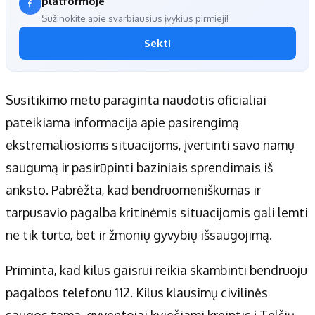
platformoje
Sužinokite apie svarbiausius įvykius pirmieji!
Sekti
Susitikimo metu paraginta naudotis oficialiai
pateikiama informacija apie pasirengimą
ekstremaliosioms situacijoms, įvertinti savo namų
saugumą ir pasirūpinti baziniais sprendimais iš
anksto. Pabrėžta, kad bendruomeniškumas ir
tarpusavio pagalba kritinėmis situacijomis gali lemti
ne tik turto, bet ir žmonių gyvybių išsaugojimą.
Priminta, kad kilus gaisrui reikia skambinti bendruoju
pagalbos telefonu 112. Kilus klausimų civilinės
saugos tema, gyventojai kviečiami kreiptis į Telšių