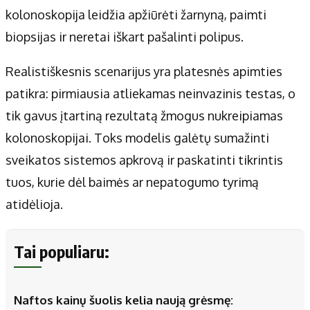
kolonoskopija leidžia apžiūrėti žarnyną, paimti
biopsijas ir neretai iškart pašalinti polipus.
Realistiškesnis scenarijus yra platesnės apimties
patikra: pirmiausia atliekamas neinvazinis testas, o
tik gavus įtartiną rezultatą žmogus nukreipiamas
kolonoskopijai. Toks modelis galėtų sumažinti
sveikatos sistemos apkrovą ir paskatinti tikrintis
tuos, kurie dėl baimės ar nepatogumo tyrimą
atidėlioja.
Tai populiaru:
Naftos kainų šuolis kelia naują grėsmę: