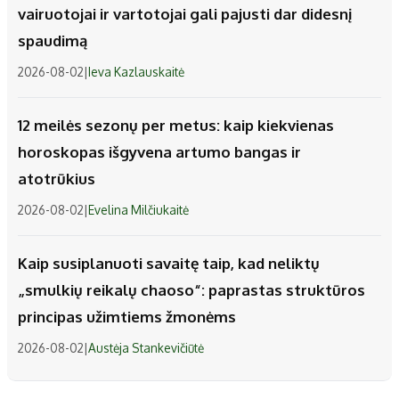
vairuotojai ir vartotojai gali pajusti dar didesnį
spaudimą
2026-08-02
|
Ieva Kazlauskaitė
12 meilės sezonų per metus: kaip kiekvienas
horoskopas išgyvena artumo bangas ir
atotrūkius
2026-08-02
|
Evelina Milčiukaitė
Kaip susiplanuoti savaitę taip, kad neliktų
„smulkių reikalų chaoso“: paprastas struktūros
principas užimtiems žmonėms
2026-08-02
|
Austėja Stankevičiūtė