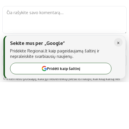
×
Sekite mus per „Google“
Pridėkite Regionai.lt kaip pageidaujamą šaltinį ir
nepraleiskite svarbiausių naujienų.
Pridėti kaip šaltinį
Noriu savo interneto naršyklėje išsaugoti vardą, el. pašto adresą ir
interneto puslapį, kad jų nebereiktų įvesti iš naujo, kai kitą kartą vėl
norėsiu parašyti komentarą.