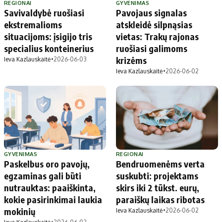
REGIONAI
GYVENIMAS
Savivaldybė ruošiasi
Pavojaus signalas
ekstremalioms
atskleidė silpnąsias
situacijoms: įsigijo tris
vietas: Trakų rajonas
specialius konteinerius
ruošiasi galimoms
krizėms
Ieva Kazlauskaitė
•
2026-06-03
Ieva Kazlauskaitė
•
2026-06-02
GYVENIMAS
REGIONAI
Paskelbus oro pavojų,
Bendruomenėms verta
egzaminas gali būti
suskubti: projektams
nutrauktas: paaiškinta,
skirs iki 2 tūkst. eurų,
kokie pasirinkimai laukia
paraiškų laikas ribotas
mokinių
Ieva Kazlauskaitė
•
2026-06-02