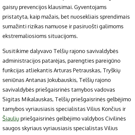
Apie mus
gaisrų prevencijos klausimai. Gyventojams
Autoriai
pristatyta, kaip mažais, bet nuosekliais sprendimais
Kontaktai
sumažinti rizikas namuose ir pasiruošti galimoms
Privatumo politika
ekstremaliosioms situacijoms.
Redakcijos politika
Receptai
Susitikime dalyvavo Telšių rajono savivaldybės
administracijos patarėjas, parengties pareigūno
funkcijas atliekantis Arturas Petrauskas, Tryškių
seniūnas Antanas Jokubauskis, Telšių rajono
savivaldybės priešgaisrinės tarnybos vadovas
Sigitas Mikalauskas, Telšių priešgaisrinės gelbėjimo
tarnybos vyriausiasis specialistas Vilius Končius ir
Šiaulių
priešgaisrinės gelbėjimo valdybos Civilinės
saugos skyriaus vyriausiasis specialistas Vilius