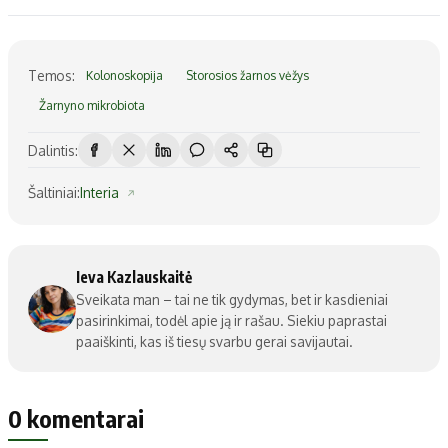
Temos:
Kolonoskopija
Storosios žarnos vėžys
Žarnyno mikrobiota
Dalintis:
Šaltiniai:
Interia
Ieva Kazlauskaitė
Sveikata man – tai ne tik gydymas, bet ir kasdieniai
pasirinkimai, todėl apie ją ir rašau. Siekiu paprastai
paaiškinti, kas iš tiesų svarbu gerai savijautai.
0 komentarai