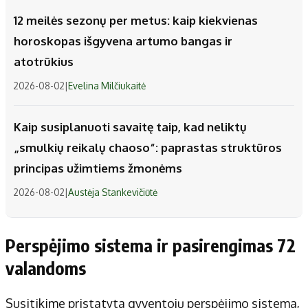
12 meilės sezonų per metus: kaip kiekvienas
horoskopas išgyvena artumo bangas ir
atotrūkius
2026-08-02
|
Evelina Milčiukaitė
Kaip susiplanuoti savaitę taip, kad neliktų
„smulkių reikalų chaoso“: paprastas struktūros
principas užimtiems žmonėms
2026-08-02
|
Austėja Stankevičiūtė
Perspėjimo sistema ir pasirengimas 72
valandoms
Susitikime pristatyta gyventojų perspėjimo sistema,