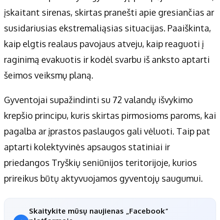
įskaitant sirenas, skirtas pranešti apie gresiančias ar
susidariusias ekstremaliąsias situacijas. Paaiškinta,
kaip elgtis realaus pavojaus atveju, kaip reaguoti į
raginimą evakuotis ir kodėl svarbu iš anksto aptarti
šeimos veiksmų planą.
Gyventojai supažindinti su 72 valandų išvykimo
krepšio principu, kuris skirtas pirmosioms paroms, kai
pagalba ar įprastos paslaugos gali vėluoti. Taip pat
aptarti kolektyvinės apsaugos statiniai ir
priedangos Tryškių seniūnijos teritorijoje, kurios
prireikus būtų aktyvuojamos gyventojų saugumui.
Skaitykite mūsų naujienas „Facebook“