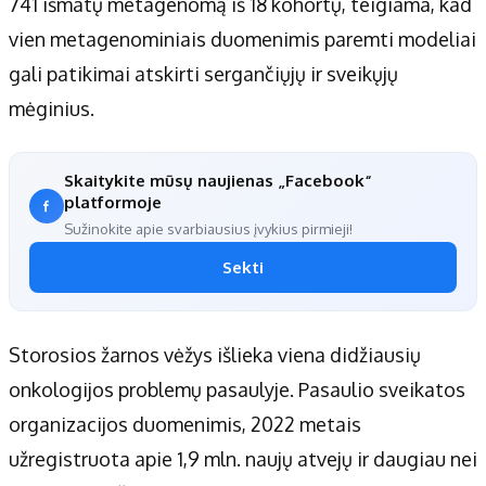
741 išmatų metagenomą iš 18 kohortų, teigiama, kad
vien metagenominiais duomenimis paremti modeliai
gali patikimai atskirti sergančiųjų ir sveikųjų
mėginius.
Skaitykite mūsų naujienas „Facebook“
platformoje
Sužinokite apie svarbiausius įvykius pirmieji!
Sekti
Storosios žarnos vėžys išlieka viena didžiausių
onkologijos problemų pasaulyje. Pasaulio sveikatos
organizacijos duomenimis, 2022 metais
užregistruota apie 1,9 mln. naujų atvejų ir daugiau nei