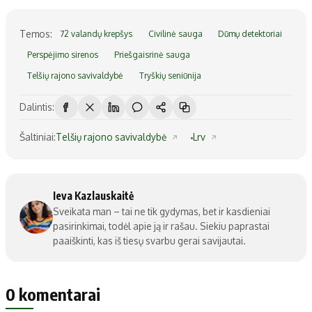
Temos:
72 valandų krepšys
Civilinė sauga
Dūmų detektoriai
Perspėjimo sirenos
Priešgaisrinė sauga
Telšių rajono savivaldybė
Tryškių seniūnija
Dalintis:
Šaltiniai:
Telšių rajono savivaldybė
Lrv
Ieva Kazlauskaitė
Sveikata man – tai ne tik gydymas, bet ir kasdieniai
pasirinkimai, todėl apie ją ir rašau. Siekiu paprastai
paaiškinti, kas iš tiesų svarbu gerai savijautai.
0 komentarai