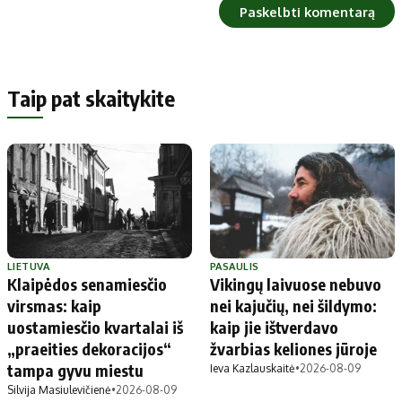
Taip pat skaitykite
LIETUVA
PASAULIS
Klaipėdos senamiesčio
Vikingų laivuose nebuvo
virsmas: kaip
nei kajučių, nei šildymo:
uostamiesčio kvartalai iš
kaip jie ištverdavo
„praeities dekoracijos“
žvarbias keliones jūroje
tampa gyvu miestu
Ieva Kazlauskaitė
•
2026-08-09
Silvija Masiulevičienė
•
2026-08-09