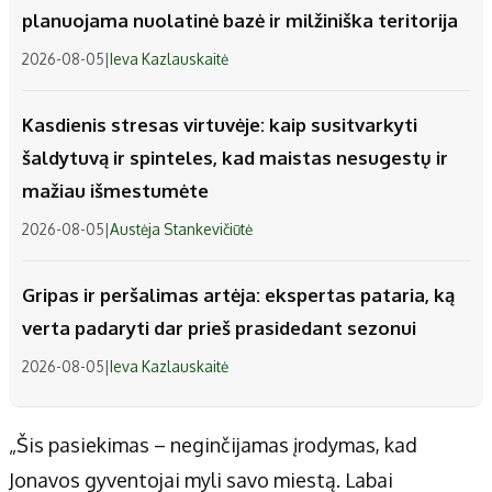
planuojama nuolatinė bazė ir milžiniška teritorija
2026-08-05
|
Ieva Kazlauskaitė
Kasdienis stresas virtuvėje: kaip susitvarkyti
šaldytuvą ir spinteles, kad maistas nesugestų ir
mažiau išmestumėte
2026-08-05
|
Austėja Stankevičiūtė
Gripas ir peršalimas artėja: ekspertas pataria, ką
verta padaryti dar prieš prasidedant sezonui
2026-08-05
|
Ieva Kazlauskaitė
„Šis pasiekimas – neginčijamas įrodymas, kad
Jonavos gyventojai myli savo miestą. Labai