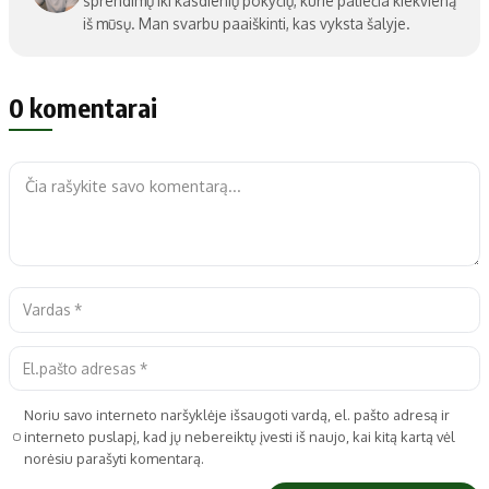
sprendimų iki kasdienių pokyčių, kurie paliečia kiekvieną
iš mūsų. Man svarbu paaiškinti, kas vyksta šalyje.
0 komentarai
Noriu savo interneto naršyklėje išsaugoti vardą, el. pašto adresą ir
interneto puslapį, kad jų nebereiktų įvesti iš naujo, kai kitą kartą vėl
norėsiu parašyti komentarą.