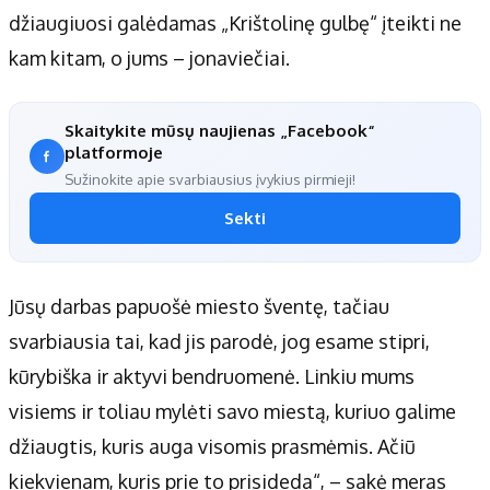
džiaugiuosi galėdamas „Krištolinę gulbę“ įteikti ne
kam kitam, o jums – jonaviečiai.
Skaitykite mūsų naujienas „Facebook“
platformoje
Sužinokite apie svarbiausius įvykius pirmieji!
Sekti
Jūsų darbas papuošė miesto šventę, tačiau
svarbiausia tai, kad jis parodė, jog esame stipri,
kūrybiška ir aktyvi bendruomenė. Linkiu mums
visiems ir toliau mylėti savo miestą, kuriuo galime
džiaugtis, kuris auga visomis prasmėmis. Ačiū
kiekvienam, kuris prie to prisideda“, – sakė meras