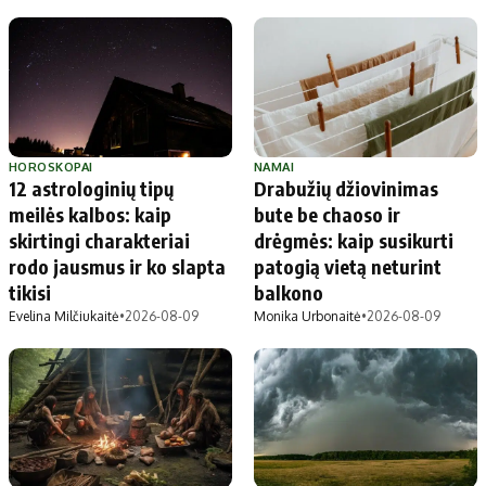
HOROSKOPAI
NAMAI
12 astrologinių tipų
Drabužių džiovinimas
meilės kalbos: kaip
bute be chaoso ir
skirtingi charakteriai
drėgmės: kaip susikurti
rodo jausmus ir ko slapta
patogią vietą neturint
tikisi
balkono
Evelina Milčiukaitė
•
2026-08-09
Monika Urbonaitė
•
2026-08-09