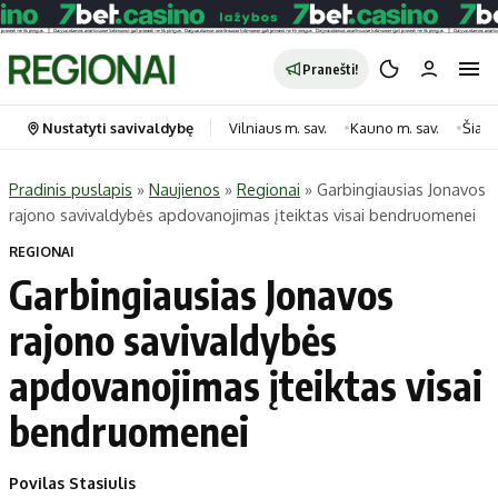
Pranešti!
Nustatyti savivaldybę
Vilniaus m. sav.
Kauno m. sav.
Šiauli
Pradinis puslapis
»
Naujienos
»
Regionai
»
Garbingiausias Jonavos
rajono savivaldybės apdovanojimas įteiktas visai bendruomenei
Portalas
Kategorijos
REGIONAI
Pradinis puslapis
Transportas
Garbingiausias Jonavos
Savivaldybės
Gyvenimas
rajono savivaldybės
Naujausi
Horoskopai
Regionai
Laisvalaikis
apdovanojimas įteiktas visai
Lietuva
Maistas
bendruomenei
Pasaulis
Sveikata
Politika
Technologijos
Povilas Stasiulis