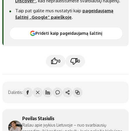
Discover“
, kad nepraleistumėte svarbiausių naujienų.
Taip pat galite mus nustatyti kaip
pageidaujamą
šaltinį „Google“ paieškoje
.
Pridėti kaip pageidaujamą šaltinį
0
0
Dalintis:
Povilas Stasiulis
Rašau apie įvykius Lietuvoje – nuo svarbiausių