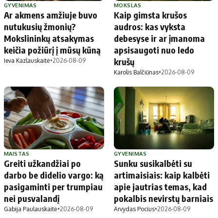
GYVENIMAS
MOKSLAS
Ar akmens amžiuje buvo
Kaip gimsta krušos
nutukusių žmonių?
audros: kas vyksta
Mokslininkų atsakymas
debesyse ir ar įmanoma
keičia požiūrį į mūsų kūną
apsisaugoti nuo ledo
krušų
Ieva Kazlauskaitė
•
2026-08-09
Karolis Balčiūnas
•
2026-08-09
MAISTAS
GYVENIMAS
Greiti užkandžiai po
Sunku susikalbėti su
darbo be didelio vargo: ką
artimaisiais: kaip kalbėti
pasigaminti per trumpiau
apie jautrias temas, kad
nei pusvalandį
pokalbis nevirstų barniais
Gabija Paulauskaitė
•
2026-08-09
Arvydas Pocius
•
2026-08-09