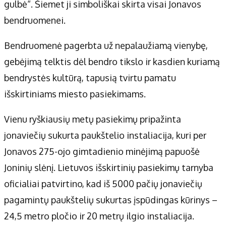
Apie mus
gulbė“. Šiemet ji simboliškai skirta visai Jonavos
Autoriai
bendruomenei.
Kontaktai
Bendruomenė pagerbta už nepalaužiamą vienybę,
Privatumo politika
gebėjimą telktis dėl bendro tikslo ir kasdien kuriamą
Redakcijos politika
bendrystės kultūrą, tapusią tvirtu pamatu
Receptai
išskirtiniams miesto pasiekimams.
Vienu ryškiausių metų pasiekimų pripažinta
jonaviečių sukurta paukštelio instaliacija, kuri per
Jonavos 275-ojo gimtadienio minėjimą papuošė
Joninių slėnį. Lietuvos išskirtinių pasiekimų tarnyba
oficialiai patvirtino, kad iš 5000 pačių jonaviečių
pagamintų paukštelių sukurtas įspūdingas kūrinys –
24,5 metro pločio ir 20 metrų ilgio instaliacija.