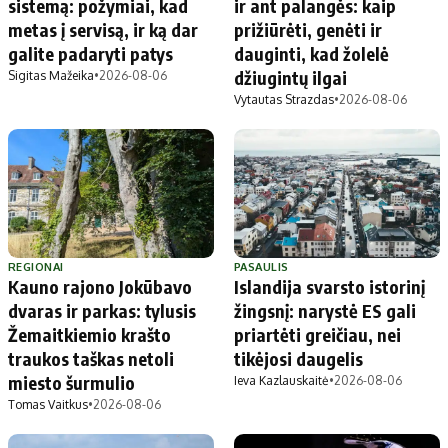
sistemą: požymiai, kad
ir ant palangės: kaip
metas į servisą, ir ką dar
prižiūrėti, genėti ir
galite padaryti patys
dauginti, kad žolelė
džiugintų ilgai
Sigitas Mažeika
•
2026-08-06
Vytautas Strazdas
•
2026-08-06
REGIONAI
PASAULIS
Kauno rajono Jokūbavo
Islandija svarsto istorinį
dvaras ir parkas: tylusis
žingsnį: narystė ES gali
Žemaitkiemio krašto
priartėti greičiau, nei
traukos taškas netoli
tikėjosi daugelis
miesto šurmulio
Ieva Kazlauskaitė
•
2026-08-06
Tomas Vaitkus
•
2026-08-06