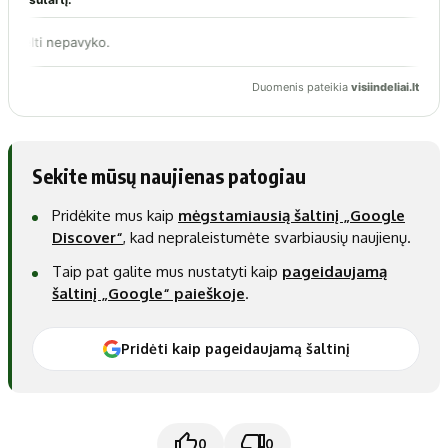
Sekite mūsų naujienas patogiau
Pridėkite mus kaip
mėgstamiausią šaltinį „Google
Discover“
, kad nepraleistumėte svarbiausių naujienų.
Taip pat galite mus nustatyti kaip
pageidaujamą
šaltinį „Google“ paieškoje
.
Pridėti kaip pageidaujamą šaltinį
0
0