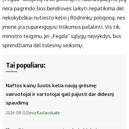
nėra pagrindo šios bendrovės laikyti nepatikima dėl
nekokybiškai nutiesto kelio į Rūdninkų poligoną, nes
įmonė yra įsipareigojusi trūkumus pašalinti. Vis tik,
ministro teigimu, jei „Fegda“ sąlygų neįvykdys, bus
sprendžiama dėl tolesnių veiksmų.
Tai populiaru:
Naftos kainų šuolis kelia naują grėsmę:
vairuotojai ir vartotojai gali pajusti dar didesnį
spaudimą
2026-08-02
|
Ieva Kazlauskaitė