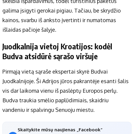
skelbia išpardavimus, todėl turistinius paketus
galima įsigyti gerokai pigiau. Tačiau, be skrydžio
kainos, svarbu iš anksto įvertinti ir numatomas
išlaidas pačioje šalyje.
Juodkalnija vietoj Kroatijos: kodėl
Budva atsidūrė sąrašo viršuje
Pirmąją vietą sąraše ekspertai skyrė Budvai
Juodkalnijoje. Ši Adrijos jūros pakrantėje esanti šalis
vis dar laikoma vienu iš paslėptų Europos perlų.
Budva traukia smėlio paplūdimiais, skaidriu
vandeniu ir spalvingu Senuoju miestu.
Skaitykite mūsų naujienas „Facebook“