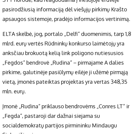
pasirodžiusią informaciją dėl viešųjų pirkimų Krašto
apsaugos sistemoje, pradėjo informacijos vertinimą.
ELTA skelbė, jog, portalo „Delfi“ duomenimis, tarp 1,8
mlrd. eurų vertės Rūdninkų konkurso laimėtojų yra
anksčiau brokuotą kelią link poligono nutiesusios
„Fegdos“ bendrovė „Rudina“ – pirmajame A dalies
pirkime, galutinėje pasiūlymų eilėje ji užėmė pirmąją
vietą, įmonės pateiktas projektas yra vertas 348,35
mln. eurų.
Įmonė „Rudina“ priklauso bendrovėms „Conres LT“ ir
„Fegda“, pastaroji dar dažnai siejama su
socialdemokratų partijos pirmininku Mindaugu