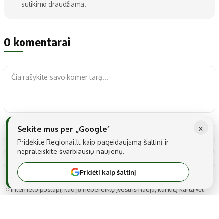
sutikimo draudžiama.
0 komentarai
×
Sekite mus per „Google“
Pridėkite Regionai.lt kaip pageidaujamą šaltinį ir
nepraleiskite svarbiausių naujienų.
Pridėti kaip šaltinį
Noriu savo interneto naršyklėje išsaugoti vardą, el. pašto adresą ir
interneto puslapį, kad jų nebereiktų įvesti iš naujo, kai kitą kartą vėl
norėsiu parašyti komentarą.