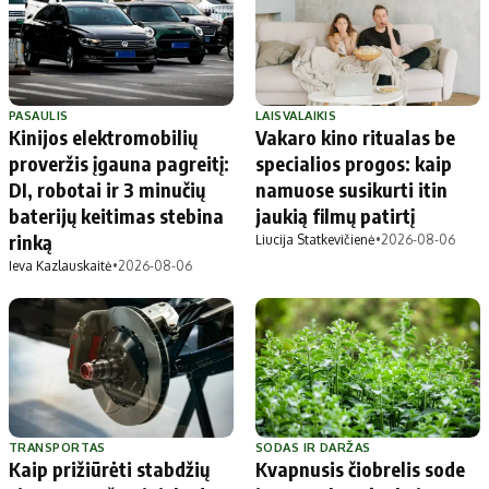
PASAULIS
LAISVALAIKIS
Kinijos elektromobilių
Vakaro kino ritualas be
proveržis įgauna pagreitį:
specialios progos: kaip
DI, robotai ir 3 minučių
namuose susikurti itin
baterijų keitimas stebina
jaukią filmų patirtį
rinką
Liucija Statkevičienė
•
2026-08-06
Ieva Kazlauskaitė
•
2026-08-06
TRANSPORTAS
SODAS IR DARŽAS
Kaip prižiūrėti stabdžių
Kvapnusis čiobrelis sode