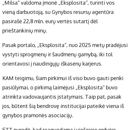
„Milsa“ valdoma įmonė „Eksplosita“, turinti vos
vieną darbuotoją, su Gynybos resursų agentūra
pasirašė 22,8 mln. eurų vertės sutartį dėl
prieštankinių minų.
Pasak portalo, „Eksplosita“, nuo 2025 metų pradėjusi
vystyti sprogmenų ir šaudmenų gamybą, iki tol
orientavosi į naudingųjų iškasenų karjerus.
KAM teigimu, šiam pirkimui iš viso buvo gauti penki
pasiūlymai, o pirkimą laimėjusi „Eksplosita“ buvo
atrinkta vadovaujantis įstatymais. Taip pat, pasak
jos, būtent šią bendrovę institucijai pateikė viena iš
gynybos pramonės asociacijų.
STT nurodė, kad reaguodama į viešojoje erdvėje