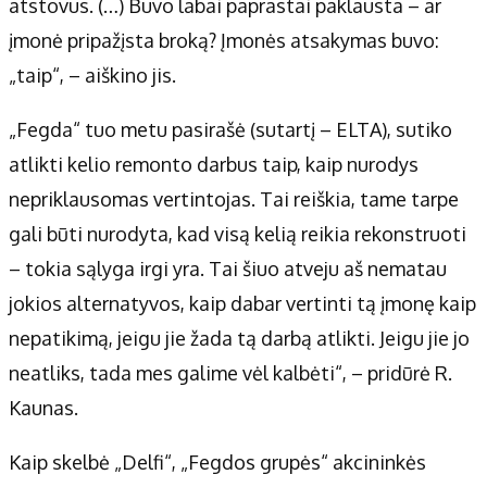
atstovus. (…) Buvo labai paprastai paklausta – ar
įmonė pripažįsta broką? Įmonės atsakymas buvo:
„taip“, – aiškino jis.
„Fegda“ tuo metu pasirašė (sutartį – ELTA), sutiko
atlikti kelio remonto darbus taip, kaip nurodys
nepriklausomas vertintojas. Tai reiškia, tame tarpe
gali būti nurodyta, kad visą kelią reikia rekonstruoti
– tokia sąlyga irgi yra. Tai šiuo atveju aš nematau
jokios alternatyvos, kaip dabar vertinti tą įmonę kaip
nepatikimą, jeigu jie žada tą darbą atlikti. Jeigu jie jo
neatliks, tada mes galime vėl kalbėti“, – pridūrė R.
Kaunas.
Kaip skelbė „Delfi“, „Fegdos grupės“ akcininkės