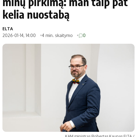
minų pirkimą: man taip pat
kelia nuostabą
ELTA
2026-01-14, 14:00
4 min. skaitymo
0
KAM ministras Robertas Kaunas ELTA /