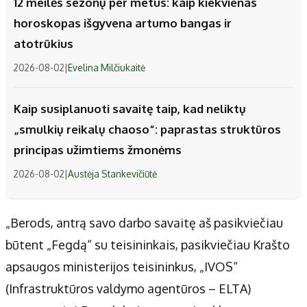
12 meilės sezonų per metus: kaip kiekvienas
horoskopas išgyvena artumo bangas ir
atotrūkius
2026-08-02
|
Evelina Milčiukaitė
Kaip susiplanuoti savaitę taip, kad neliktų
„smulkių reikalų chaoso“: paprastas struktūros
principas užimtiems žmonėms
2026-08-02
|
Austėja Stankevičiūtė
„Berods, antrą savo darbo savaitę aš pasikviečiau
būtent „Fegdą“ su teisininkais, pasikviečiau Krašto
apsaugos ministerijos teisininkus, „IVOS“
(Infrastruktūros valdymo agentūros – ELTA)