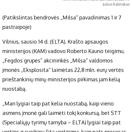
Julius Kalinskas
(Patikslintas bendrovės „Milsa“ pavadinimas 1 ir 7
pastraipoje)
Vilnius, sausio 14 d. (ELTA). Krašto apsaugos
ministerijos (KAM) vadovo Roberto Kauno teigimu,
„Fegdos grupės“ akcininkės „Milsa“ valdomos
įmonės „Eksplosita“ laimėtas 22,8 mln. eurų vertės
prieštankinių minų ministerijos pirkimas jam kelią
nuostabą.
„Man lygiai taip pat kelia nuostabą, kaip vieno
asmens įmonė gali laimėti tokį konkursą, bet STT
(Specialiųjų tyrimų tarnyba – ELTA) lygiai taip pat
vertins ir sveikinu šitą vertinimą, kaip pats procesas