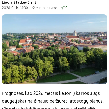
Patarimai
Indėlių palūkanos
Liucija Statkevičienė
2026-01-14, 14:30
2 min. skaitymo
0
Dirbtinis intelektas
Dienos naujienos
Gineso rekordai
Ekonomikos naujienos
Didžiosios savivaldybės
Kitos savivaldybės
Vilniaus miesto
Druskininkų
Kauno miesto
Utenos rajono
Klaipėdos miesto
Jonavos rajono
Panevėžio miesto
Vilkaviškio rajono
Šiaulių miesto
Tauragės rajono
Alytaus miesto
Palangos miesto
Marijampolės
Prienų rajono
Prognozės, kad 2026 metais kelionių kainos augs,
daugelį skatina iš naujo peržiūrėti atostogų planus.
Redakcija
Vis dėlto kokybiškam poilsiui nebūtini milžiniški