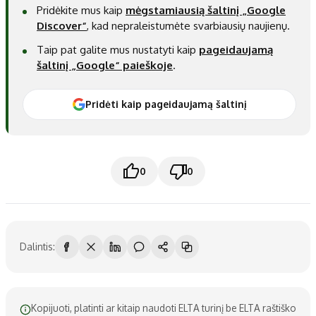
Pridėkite mus kaip
mėgstamiausią šaltinį „Google
Discover“
, kad nepraleistumėte svarbiausių naujienų.
Taip pat galite mus nustatyti kaip
pageidaujamą
šaltinį „Google“ paieškoje
.
Pridėti kaip pageidaujamą šaltinį
0
0
Dalintis:
Kopijuoti, platinti ar kitaip naudoti ELTA turinį be ELTA raštiško