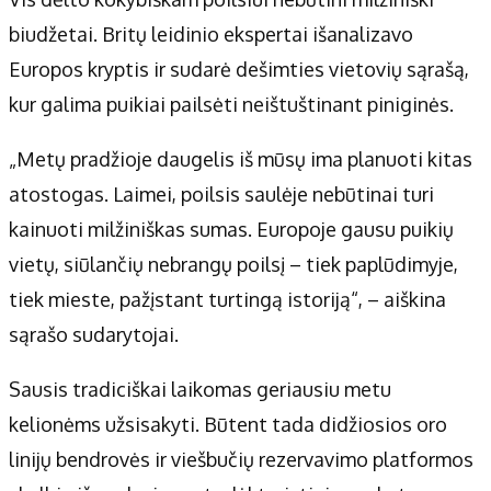
Apie mus
biudžetai. Britų leidinio ekspertai išanalizavo
Autoriai
Europos kryptis ir sudarė dešimties vietovių sąrašą,
Kontaktai
kur galima puikiai pailsėti neištuštinant piniginės.
Privatumo politika
Redakcijos politika
„Metų pradžioje daugelis iš mūsų ima planuoti kitas
Receptai
atostogas. Laimei, poilsis saulėje nebūtinai turi
kainuoti milžiniškas sumas. Europoje gausu puikių
vietų, siūlančių nebrangų poilsį – tiek paplūdimyje,
tiek mieste, pažįstant turtingą istoriją“, – aiškina
sąrašo sudarytojai.
Sausis tradiciškai laikomas geriausiu metu
kelionėms užsisakyti. Būtent tada didžiosios oro
linijų bendrovės ir viešbučių rezervavimo platformos