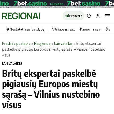
Pranešti!
Nustatyti savivaldybę
Vilniaus m. sav.
Kauno m. sav.
Šiauli
Pradinis puslapis
»
Naujienos
»
Laisvalaikis
»
Britų ekspertai
paskelbė pigiausių Europos miestų sąrašą – Vilnius nustebino
Portalas
Kategorijos
visus
Pradinis puslapis
Transportas
LAISVALAIKIS
Savivaldybės
Gyvenimas
Britų ekspertai paskelbė
Naujausi
Horoskopai
pigiausių Europos miestų
Regionai
Laisvalaikis
sąrašą – Vilnius nustebino
Lietuva
Maistas
Pasaulis
Sveikata
visus
Politika
Technologijos