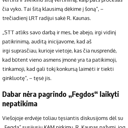
čia vyko. Tai šitą klausimą dėkime į šoną“, –
trečiadienį LRT radijui sakė R. Kaunas.
„STT atliks savo darbą ir mes, be abejo, irgi vidinį
patikrinimą, auditą inicijavome, kad aš
irgi suprasčiau, kurioje vietoje, kas čia nusprendė,
kad būtent vieno asmens įmonė yra ta patikimoji,
tinkamoji, kad gali tokį konkursą laimėti ir tiekti
ginkluotę“, – tęsė jis.
Dabar nėra pagrindo „Fegdos“ laikyti
nepatikima
Viešojoje erdvėje toliau tęsiantis diskusijoms dėl su
„Fegda“ susijusių KAM pirkimų, R. Kaunas pažymi, jog