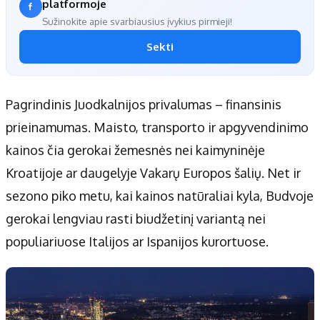
platformoje
Sužinokite apie svarbiausius įvykius pirmieji!
Sekti
Pagrindinis Juodkalnijos privalumas – finansinis
prieinamumas. Maisto, transporto ir apgyvendinimo
kainos čia gerokai žemesnės nei kaimyninėje
Kroatijoje ar daugelyje Vakarų Europos šalių. Net ir
sezono piko metu, kai kainos natūraliai kyla, Budvoje
gerokai lengviau rasti biudžetinį variantą nei
populiariuose Italijos ar Ispanijos kurortuose.