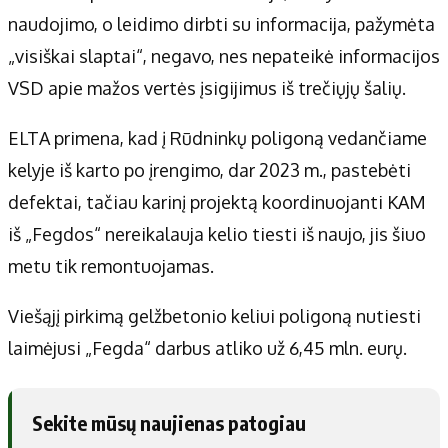
naudojimo, o leidimo dirbti su informacija, pažymėta
„visiškai slaptai“, negavo, nes nepateikė informacijos
VSD apie mažos vertės įsigijimus iš trečiųjų šalių.
ELTA primena, kad į Rūdninkų poligoną vedančiame
kelyje iš karto po įrengimo, dar 2023 m., pastebėti
defektai, tačiau karinį projektą koordinuojanti KAM
iš „Fegdos“ nereikalauja kelio tiesti iš naujo, jis šiuo
metu tik remontuojamas.
Viešąjį pirkimą gelžbetonio keliui poligoną nutiesti
laimėjusi „Fegda“ darbus atliko už 6,45 mln. eurų.
Sekite mūsų naujienas patogiau