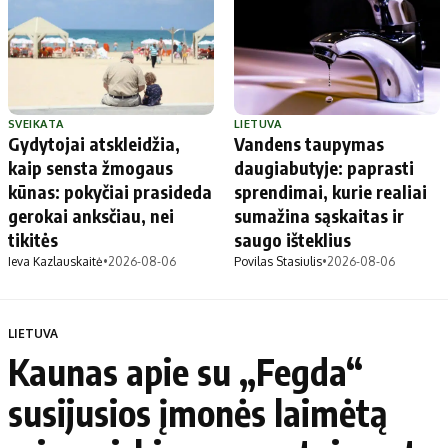
SVEIKATA
LIETUVA
Gydytojai atskleidžia,
Vandens taupymas
kaip sensta žmogaus
daugiabutyje: paprasti
kūnas: pokyčiai prasideda
sprendimai, kurie realiai
gerokai anksčiau, nei
sumažina sąskaitas ir
tikitės
saugo išteklius
Ieva Kazlauskaitė
•
2026-08-06
Povilas Stasiulis
•
2026-08-06
LIETUVA
Kaunas apie su „Fegda“
susijusios įmonės laimėtą