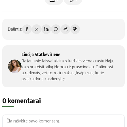
Dalintis:
Liucija Statkevičienė
Rašau apie laisvalaikį taip, kad kiekvienas rastų idėjų,
kaip praleisti laiką įdomiau ir prasmingiau. Dalinuosi
atradimais, veiklomis ir mažais įkvėpimais, kurie
praskaidrina kasdienybę.
0 komentarai