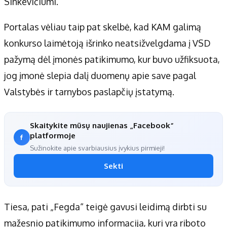
Sinkevičiumi.
Portalas vėliau taip pat skelbė, kad KAM galimą
konkurso laimėtoją išrinko neatsižvelgdama į VSD
pažymą dėl įmonės patikimumo, kur buvo užfiksuota,
jog įmonė slepia dalį duomenų apie save pagal
Valstybės ir tarnybos paslapčių įstatymą.
Skaitykite mūsų naujienas „Facebook“
platformoje
Sužinokite apie svarbiausius įvykius pirmieji!
Sekti
Tiesa, pati „Fegda“ teigė gavusi leidimą dirbti su
mažesnio patikimumo informacija, kuri yra riboto