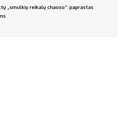
iktų „smulkių reikalų chaoso“: paprastas
ėms