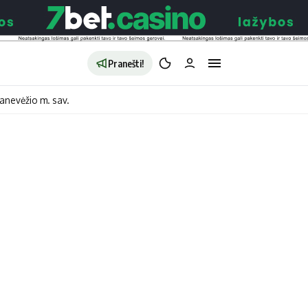
Pranešti!
anevėžio m. sav.
aldybės
Redakcija
Apie mus
o
Autoriai
no
Kontaktai
jono
Privatumo politika
ono
Redakcijos politika
sto
Receptai