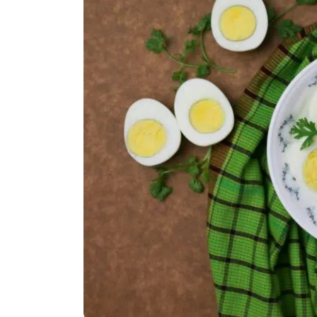
Politika
Technologijos
Patarimai
Indėlių palūkano
Dirbtinis intelektas
Dienos naujienos
Gineso rekordai
Ekonomikos nauj