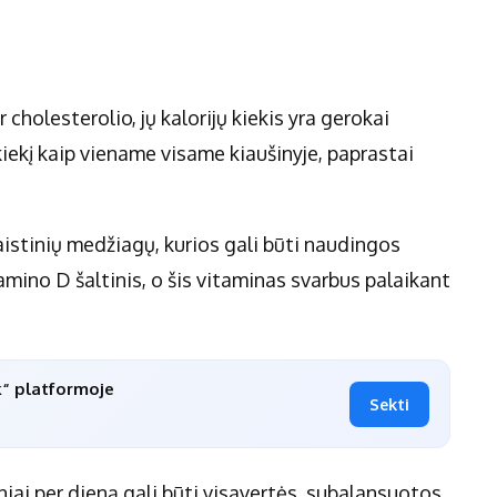
 cholesterolio, jų kalorijų kiekis yra gerokai
iekį kaip viename visame kiaušinyje, paprastai
maistinių medžiagų, kurios gali būti naudingos
amino D šaltinis, o šis vitaminas svarbus palaikant
k“ platformoje
Sekti
ai per dieną gali būti visavertės, subalansuotos