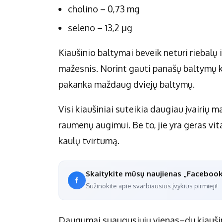
cholino – 0,73 mg
seleno – 13,2 µg
Kiaušinio baltymai beveik neturi riebalų ir
mažesnis. Norint gauti panašų baltymų k
pakanka maždaug dviejų baltymų.
Visi kiaušiniai suteikia daugiau įvairių 
raumenų augimui. Be to, jie yra geras vit
kaulų tvirtumą.
Skaitykite mūsų naujienas „Faceboo
Sužinokite apie svarbiausius įvykius pirmieji!
Daugumai suaugusiųjų vienas–du kiaušini