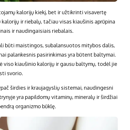
jamų kalorijų kiekį, bet ir užtikrinti visavertę
alorijų ir riebalų, tačiau visas kiaušinis aprūpina
ais ir naudingaisiais riebalais.
 gali būti maistingos, subalansuotos mitybos dalis,
žnai palankesnis pasirinkimas yra būtent baltymai.
viso kiaušinio kalorijų ir gausu baltymų, todėl jie
ti svorio.
ypač širdies ir kraujagyslių sistemai, naudingesni
 trynyje yra papildomų vitaminų, mineralų ir širdžiai
 bendrą organizmo būklę.