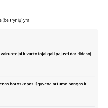
(be trynių) yra:
airuotojai ir vartotojai gali pajusti dar didesnį
vienas horoskopas išgyvena artumo bangas ir