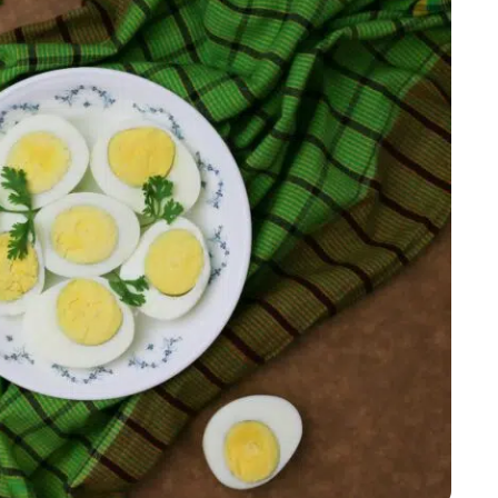
Marijampolės
Prienų rajono
s
ienos