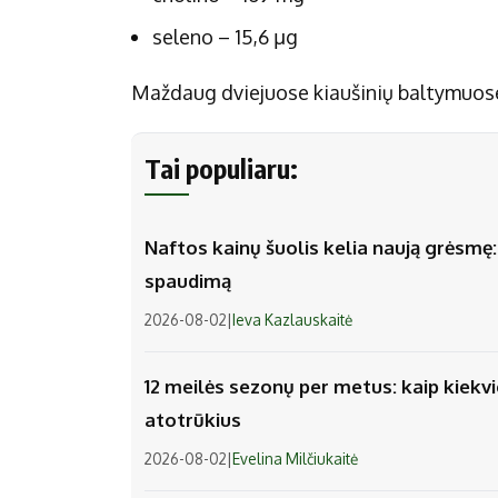
seleno – 15,6 µg
Maždaug dviejuose kiaušinių baltymuose 
Tai populiaru:
Naftos kainų šuolis kelia naują grėsmę: v
spaudimą
2026-08-02
|
Ieva Kazlauskaitė
12 meilės sezonų per metus: kaip kiek
atotrūkius
2026-08-02
|
Evelina Milčiukaitė