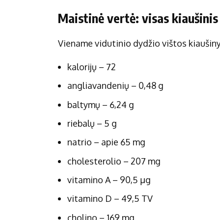
Maistinė vertė: visas kiaušinis
Viename vidutinio dydžio vištos kiaušinyj
kalorijų – 72
angliavandenių – 0,48 g
baltymų – 6,24 g
riebalų – 5 g
natrio – apie 65 mg
cholesterolio – 207 mg
vitamino A – 90,5 µg
vitamino D – 49,5 TV
cholino – 169 mg