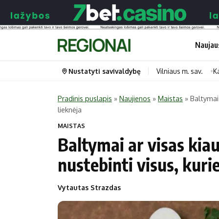
Naujau
Nustatyti savivaldybę
Vilniaus m. sav.
K
Pradinis puslapis
»
Naujienos
»
Maistas
»
Baltymai 
lieknėja
Portalas
Kategorijos
MAISTAS
Pradinis puslapis
Transportas
Baltymai ar visas kia
Savivaldybės
Gyvenimas
nustebinti visus, kurie
Naujausi
Horoskopai
Regionai
Laisvalaikis
Vytautas Strazdas
Lietuva
Maistas
Pasaulis
Sveikata