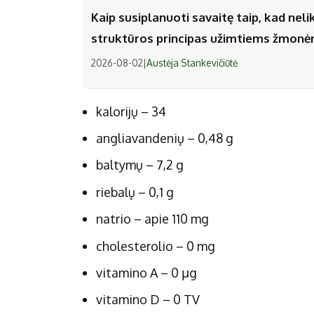
Kaip susiplanuoti savaitę taip, kad nel
struktūros principas užimtiems žmon
2026-08-02
|
Austėja Stankevičiūtė
kalorijų – 34
angliavandenių – 0,48 g
baltymų – 7,2 g
riebalų – 0,1 g
natrio – apie 110 mg
cholesterolio – 0 mg
vitamino A – 0 µg
vitamino D – 0 TV