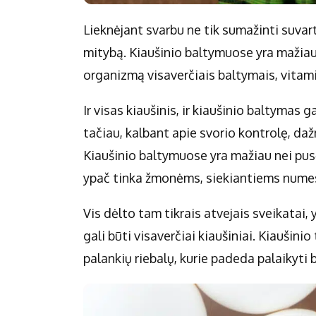
Lieknėjant svarbu ne tik sumažinti suvarto
mitybą. Kiaušinio baltymuose yra mažiau k
organizmą visaverčiais baltymais, vitamin
Ir visas kiaušinis, ir kiaušinio baltymas
tačiau, kalbant apie svorio kontrolę, da
Kiaušinio baltymuose yra mažiau nei pusė 
ypač tinka žmonėms, siekiantiems numes
Vis dėlto tam tikrais atvejais sveikatai, 
gali būti visaverčiai kiaušiniai. Kiaušinio
palankių riebalų, kurie padeda palaikyti