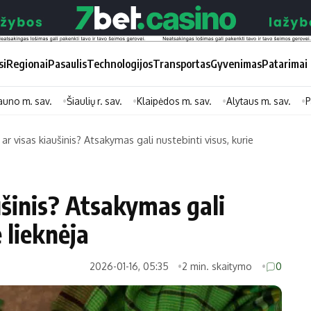
si
Regionai
Pasaulis
Technologijos
Transportas
Gyvenimas
Patarimai
auno m. sav.
Šiaulių r. sav.
Klaipėdos m. sav.
Alytaus m. sav.
P
ar visas kiaušinis? Atsakymas gali nustebinti visus, kurie
Didžiosios savivaldybės
Kitos saviv
Vilniaus miesto
Druskininkų
ušinis? Atsakymas gali
Kauno miesto
Utenos rajon
 lieknėja
Klaipėdos miesto
Jonavos rajo
Panevėžio miesto
Vilkaviškio ra
2026-01-16, 05:35
2 min. skaitymo
0
Šiaulių miesto
Tauragės raj
Alytaus miesto
Palangos mie