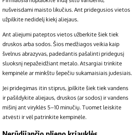
Pirmiausia nuplaukite indą šiltu vandeniu,
nušveisdami maisto likučius. Ant pridegusios vietos
užpilkite nedidelį kiekį aliejaus.
Ant aliejumi pateptos vietos užberkite šiek tiek
druskos arba sodos. Šios medžiagos veikia kaip
švelnus abrazyvas, padedantis pašalinti pridegusį
sluoksnį nepažeidžiant metalo. Atsargiai trinkite
kempinėle ar minkštu šepečiu sukamaisiais judesiais.
Jei pridegimas itin stiprus, įpilkite šiek tiek vandens
ir pašildykite aliejaus, druskos (ar sodos) ir vandens
mišinį ant viryklės 5–10 minučių. Tuomet leiskite
atvėsti ir vėl patrinkite kempinėle.
Nerūdijančio plieno kriauklės