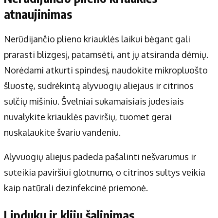
atnaujinimas
Nerūdijančio plieno kriauklės laikui bėgant gali
prarasti blizgesį, patamsėti, ant jų atsiranda dėmių.
Norėdami atkurti spindesį, naudokite mikropluošto
šluostę, sudrėkintą alyvuogių aliejaus ir citrinos
sulčių mišiniu. Švelniai sukamaisiais judesiais
nuvalykite kriauklės paviršių, tuomet gerai
nuskalaukite švariu vandeniu.
Alyvuogių aliejus padeda pašalinti nešvarumus ir
suteikia paviršiui glotnumo, o citrinos sultys veikia
kaip natūrali dezinfekcinė priemonė.
Lipdukų ir klijų šalinimas