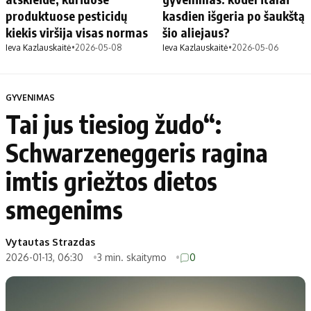
produktuose pesticidų
kasdien išgeria po šaukštą
kiekis viršija visas normas
šio aliejaus?
Ieva Kazlauskaitė
•
2026-05-08
Ieva Kazlauskaitė
•
2026-05-06
GYVENIMAS
Tai jus tiesiog žudo“:
Schwarzeneggeris ragina
imtis griežtos dietos
smegenims
Vytautas Strazdas
2026-01-13, 06:30
3 min. skaitymo
0