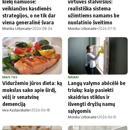
kiekį namuose:
virtuvės stalviršius:
veikiančios kasdienės
realistiška sistema
strategijos, o ne tik dar
užimtiems namams be
viena generalinė švara
nuolatinio šveitimo
Monika Urbonaitė
•
2026-08-06
Monika Urbonaitė
•
2026-07-15
MAISTAS
NAMAI
Viduržemio jūros dieta: ką
Langų valymo abėcėlė be
mokslas sako apie širdį,
triukų: kaip pasiekti
vėžį ir senatvinę
skaidrius stiklus ir
demenciją
išvengti dryžių namų
sąlygomis
Ieva Kazlauskaitė
•
2026-06-18
Monika Urbonaitė
•
2026-06-15