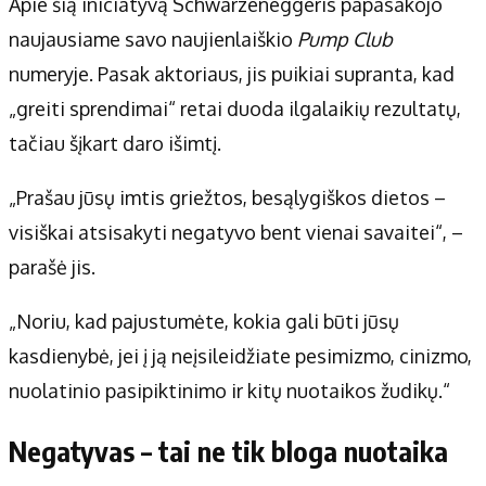
Apie šią iniciatyvą Schwarzeneggeris papasakojo
naujausiame savo naujienlaiškio
Pump Club
numeryje. Pasak aktoriaus, jis puikiai supranta, kad
„greiti sprendimai“ retai duoda ilgalaikių rezultatų,
tačiau šįkart daro išimtį.
„Prašau jūsų imtis griežtos, besąlygiškos dietos –
visiškai atsisakyti negatyvo bent vienai savaitei“, –
parašė jis.
„Noriu, kad pajustumėte, kokia gali būti jūsų
kasdienybė, jei į ją neįsileidžiate pesimizmo, cinizmo,
nuolatinio pasipiktinimo ir kitų nuotaikos žudikų.“
Negatyvas – tai ne tik bloga nuotaika