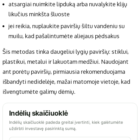
atsargiai nuimkite lipduką arba nuvalykite klijų
likučius minkšta šluoste
jei reikia, nuplaukite paviršių šiltu vandeniu su
muilu, kad pašalintumėte aliejaus pėdsakus
Šis metodas tinka daugeliui lygių paviršių: stiklui,
plastikui, metalui ir lakuotam medžiui. Naudojant
ant porėtų paviršių, pirmiausia rekomenduojama
išbandyti nedidelėje, mažai matomoje vietoje, kad
išvengtumėte galimų dėmių.