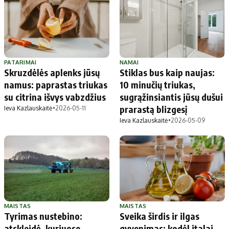
PATARIMAI
NAMAI
Skruzdėlės aplenks jūsų
Stiklas bus kaip naujas:
namus: paprastas triukas
10 minučių triukas,
su citrina išvys vabzdžius
sugrąžinsiantis jūsų dušui
prarastą blizgesį
Ieva Kazlauskaitė
•
2026-05-11
Ieva Kazlauskaitė
•
2026-05-09
MAISTAS
MAISTAS
Tyrimas nustebino:
Sveika širdis ir ilgas
atskleidė, kuriuose
gyvenimas: kodėl italai