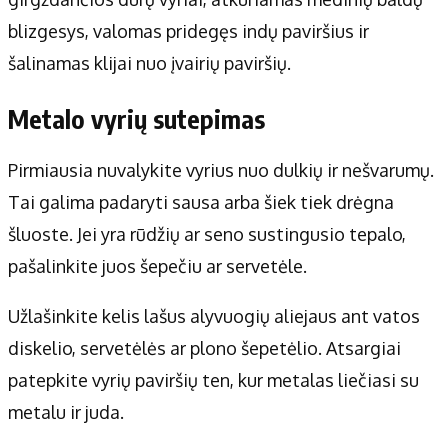
Apie mus
blizgesys, valomas pridegęs indų paviršius ir
Autoriai
šalinamas klijai nuo įvairių paviršių.
Kontaktai
Privatumo politika
Metalo vyrių sutepimas
Redakcijos politika
Receptai
Pirmiausia nuvalykite vyrius nuo dulkių ir nešvarumų.
Tai galima padaryti sausa arba šiek tiek drėgna
šluoste. Jei yra rūdžių ar seno sustingusio tepalo,
pašalinkite juos šepečiu ar servetėle.
Užlašinkite kelis lašus alyvuogių aliejaus ant vatos
diskelio, servetėlės ar plono šepetėlio. Atsargiai
patepkite vyrių paviršių ten, kur metalas liečiasi su
metalu ir juda.