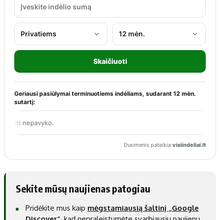
Sekite mūsų naujienas patogiau
Pridėkite mus kaip
mėgstamiausią šaltinį „Google
Discover“
, kad nepraleistumėte svarbiausių naujienų.