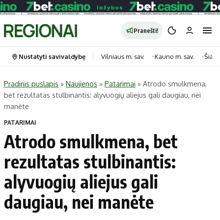
Pranešti!
Nustatyti savivaldybę
Vilniaus m. sav.
Kauno m. sav.
Šiauli
Pradinis puslapis
»
Naujienos
»
Patarimai
»
Atrodo smulkmena,
bet rezultatas stulbinantis: alyvuogių aliejus gali daugiau, nei
Portalas
Kategorijos
manėte
Pradinis puslapis
Transportas
PATARIMAI
Savivaldybės
Gyvenimas
Atrodo smulkmena, bet
Naujausi
Horoskopai
rezultatas stulbinantis:
Regionai
Laisvalaikis
alyvuogių aliejus gali
Lietuva
Maistas
Pasaulis
Sveikata
daugiau, nei manėte
Politika
Technologijos