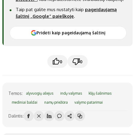
Taip pat galite mus nustatyti kaip
pageidaujamą
šaltinį „Google“ paieškoje
.
Pridėti kaip pageidaujamą šaltinį
0
0
Temos:
alyvuogių aliejus
indų valymas
klijų šalinimas
mediniai baldai
namų priežiūra
valymo patarimai
Dalintis: