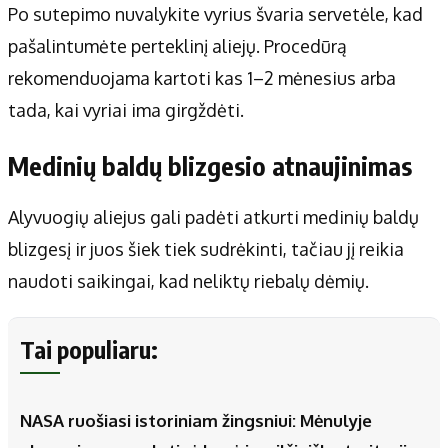
Po sutepimo nuvalykite vyrius švaria servetėle, kad
pašalintumėte perteklinį aliejų. Procedūrą
rekomenduojama kartoti kas 1–2 mėnesius arba
tada, kai vyriai ima girgždėti.
Medinių baldų blizgesio atnaujinimas
Alyvuogių aliejus gali padėti atkurti medinių baldų
blizgesį ir juos šiek tiek sudrėkinti, tačiau jį reikia
naudoti saikingai, kad neliktų riebalų dėmių.
Tai populiaru:
NASA ruošiasi istoriniam žingsniui: Mėnulyje