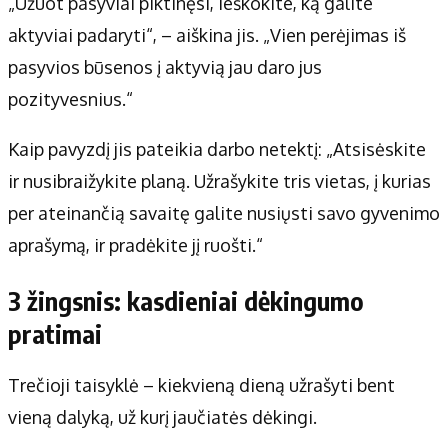
„Užuot pasyviai piktinęsi, ieškokite, ką galite
aktyviai padaryti“, – aiškina jis. „Vien perėjimas iš
pasyvios būsenos į aktyvią jau daro jus
pozityvesnius.“
Kaip pavyzdį jis pateikia darbo netektį: „Atsisėskite
ir nusibraižykite planą. Užrašykite tris vietas, į kurias
per ateinančią savaitę galite nusiųsti savo gyvenimo
aprašymą, ir pradėkite jį ruošti.“
3 žingsnis: kasdieniai dėkingumo
pratimai
Trečioji taisyklė – kiekvieną dieną užrašyti bent
vieną dalyką, už kurį jaučiatės dėkingi.