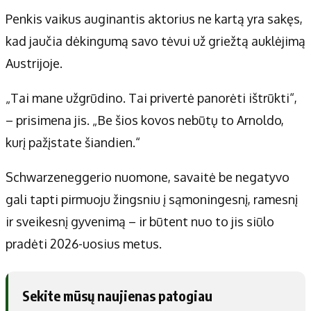
Penkis vaikus auginantis aktorius ne kartą yra sakęs,
kad jaučia dėkingumą savo tėvui už griežtą auklėjimą
Austrijoje.
„Tai mane užgrūdino. Tai privertė panorėti ištrūkti“,
– prisimena jis. „Be šios kovos nebūtų to Arnoldo,
kurį pažįstate šiandien.“
Schwarzeneggerio nuomone, savaitė be negatyvo
gali tapti pirmuoju žingsniu į sąmoningesnį, ramesnį
ir sveikesnį gyvenimą – ir būtent nuo to jis siūlo
pradėti 2026-uosius metus.
Sekite mūsų naujienas patogiau