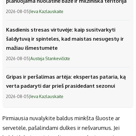
planuojama nuolatinė bazė ir milžiniška teritorija
2026-08-05
|
Ieva Kazlauskaitė
Kasdienis stresas virtuvėje: kaip susitvarkyti
šaldytuvą ir spinteles, kad maistas nesugestų ir
mažiau išmestumėte
2026-08-05
|
Austėja Stankevičiūtė
Gripas ir peršalimas artėja: ekspertas pataria, ką
verta padaryti dar prieš prasidedant sezonui
2026-08-05
|
Ieva Kazlauskaitė
Pirmiausia nuvalykite baldus minkšta šluoste ar
servetėle, pašalindami dulkes ir nešvarumus. Jei