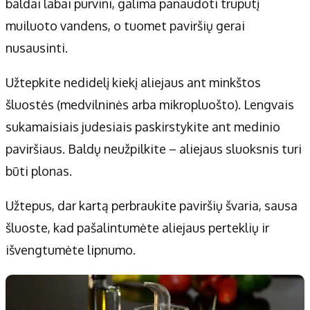
baldai labai purvini, galima panaudoti truputį
muiluoto vandens, o tuomet paviršių gerai
nusausinti.
Užtepkite nedidelį kiekį aliejaus ant minkštos
šluostės (medvilninės arba mikropluošto). Lengvais
sukamaisiais judesiais paskirstykite ant medinio
paviršiaus. Baldų neužpilkite – aliejaus sluoksnis turi
būti plonas.
Užtepus, dar kartą perbraukite paviršių švaria, sausa
šluoste, kad pašalintumėte aliejaus perteklių ir
išvengtumėte lipnumo.