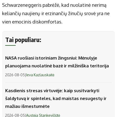
Schwarzeneggeris pabrėžė, kad nuolatinė nerimą
keliančių naujienų ir erzinančių žinučių srovė yra ne
vien emocinis diskomfortas.
Tai populiaru:
NASA ruošiasi istoriniam žingsniui: Mėnulyje
planuojama nuolatinė bazė ir milžiniška teritorija
2026-08-05
|
Ieva Kazlauskaitė
Kasdienis stresas virtuvėje: kaip susitvarkyti
šaldytuvą ir spinteles, kad maistas nesugestų ir
mažiau išmestumėte
2026-08-05
|
Austėja Stankevičiūtė