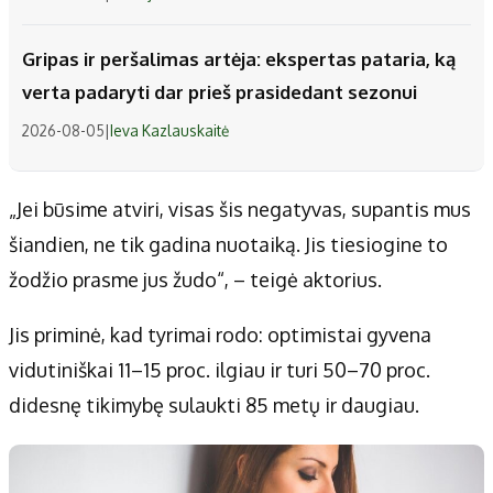
Gripas ir peršalimas artėja: ekspertas pataria, ką
verta padaryti dar prieš prasidedant sezonui
2026-08-05
|
Ieva Kazlauskaitė
„Jei būsime atviri, visas šis negatyvas, supantis mus
šiandien, ne tik gadina nuotaiką. Jis tiesiogine to
žodžio prasme jus žudo“, – teigė aktorius.
Jis priminė, kad tyrimai rodo: optimistai gyvena
vidutiniškai 11–15 proc. ilgiau ir turi 50–70 proc.
didesnę tikimybę sulaukti 85 metų ir daugiau.