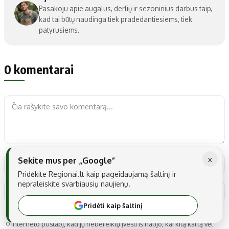
Pasakoju apie augalus, derlių ir sezoninius darbus taip,
kad tai būtų naudinga tiek pradedantiesiems, tiek
patyrusiems.
0 komentarai
×
Sekite mus per „Google“
Pridėkite Regionai.lt kaip pageidaujamą šaltinį ir
nepraleiskite svarbiausių naujienų.
Pridėti kaip šaltinį
Noriu savo interneto naršyklėje išsaugoti vardą, el. pašto adresą ir
interneto puslapį, kad jų nebereiktų įvesti iš naujo, kai kitą kartą vėl