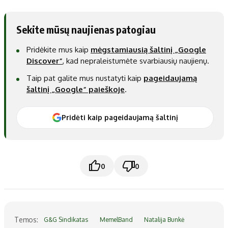
Sekite mūsų naujienas patogiau
Pridėkite mus kaip
mėgstamiausią šaltinį „Google
Discover“
, kad nepraleistumėte svarbiausių naujienų.
Taip pat galite mus nustatyti kaip
pageidaujamą
šaltinį „Google“ paieškoje
.
Pridėti kaip pageidaujamą šaltinį
0
0
Temos:
G&G Sindikatas
MemelBand
Natalija Bunkė