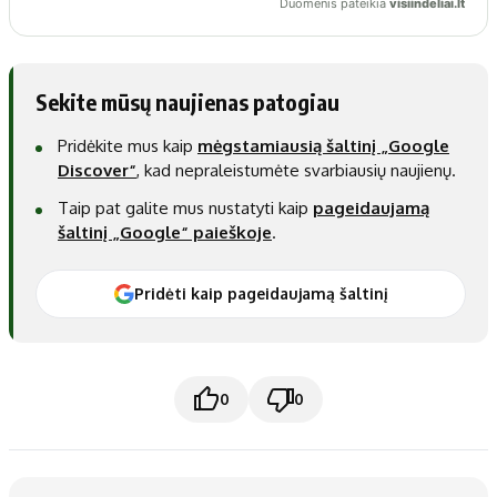
Sekite mūsų naujienas patogiau
Pridėkite mus kaip
mėgstamiausią šaltinį „Google
Discover“
, kad nepraleistumėte svarbiausių naujienų.
Taip pat galite mus nustatyti kaip
pageidaujamą
šaltinį „Google“ paieškoje
.
Pridėti kaip pageidaujamą šaltinį
0
0