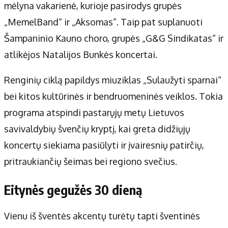
mėlyna vakarienė, kurioje pasirodys grupės
„MemelBand“ ir „Aksomas“. Taip pat suplanuoti
Šampaninio Kauno choro, grupės „G&G Sindikatas“ ir
atlikėjos Natalijos Bunkės koncertai.
Renginių ciklą papildys miuziklas „Sulaužyti sparnai“
bei kitos kultūrinės ir bendruomeninės veiklos. Tokia
programa atspindi pastarųjų metų Lietuvos
savivaldybių švenčių kryptį, kai greta didžiųjų
koncertų siekiama pasiūlyti ir įvairesnių patirčių,
pritraukiančių šeimas bei regiono svečius.
Eitynės gegužės 30 dieną
Vienu iš šventės akcentų turėtų tapti šventinės