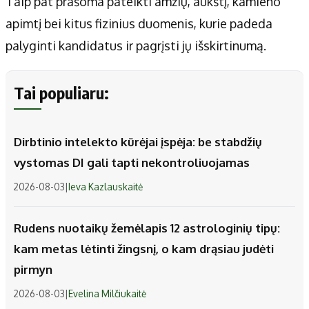
Taip pat prašoma pateikti amžių, aukštį, kamieno
apimtį bei kitus fizinius duomenis, kurie padeda
palyginti kandidatus ir pagrįsti jų išskirtinumą.
Tai populiaru:
Dirbtinio intelekto kūrėjai įspėja: be stabdžių
vystomas DI gali tapti nekontroliuojamas
2026-08-03
|
Ieva Kazlauskaitė
Rudens nuotaikų žemėlapis 12 astrologinių tipų:
kam metas lėtinti žingsnį, o kam drąsiau judėti
pirmyn
2026-08-03
|
Evelina Milčiukaitė