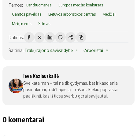
Temos:
Bendruomenės
Europos medžio konkursas
Gamtos paveldas
Lietuvos arboristikos centras
Medžiai
Metų medis
Seimas
Dalintis:
Šaltiniai:
Trakų rajono savivaldybė
Arboristai
Ieva Kazlauskaitė
Sveikata man – tai ne tik gydymas, bet ir kasdieniai
pasirinkimai, todėl apie ją ir rašau. Siekiu paprastai
paaiškinti, kas iš tiesų svarbu gerai savijautai.
0 komentarai