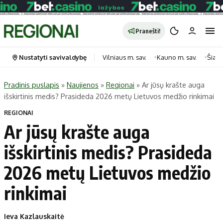
Pranešti!
Nustatyti savivaldybę
Vilniaus m. sav.
Kauno m. sav.
Šiauli
Pradinis puslapis
»
Naujienos
»
Regionai
»
Ar jūsų krašte auga
išskirtinis medis? Prasideda 2026 metų Lietuvos medžio rinkimai
Portalas
Kategorijos
REGIONAI
Pradinis puslapis
Transportas
Ar jūsų krašte auga
Savivaldybės
Gyvenimas
išskirtinis medis? Prasideda
Naujausi
Horoskopai
Regionai
Laisvalaikis
2026 metų Lietuvos medžio
Lietuva
Maistas
rinkimai
Pasaulis
Sveikata
Politika
Technologijos
Ieva Kazlauskaitė