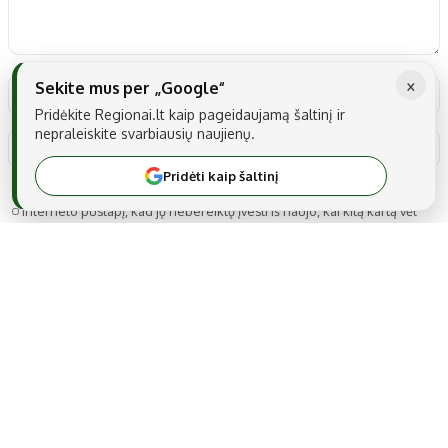
×
Sekite mus per „Google“
Pridėkite Regionai.lt kaip pageidaujamą šaltinį ir
nepraleiskite svarbiausių naujienų.
Pridėti kaip šaltinį
Noriu savo interneto naršyklėje išsaugoti vardą, el. pašto adresą ir
interneto puslapį, kad jų nebereiktų įvesti iš naujo, kai kitą kartą vėl
norėsiu parašyti komentarą.