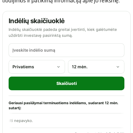
liudijimus ir patikimą informaciją apie jo reikšmę.