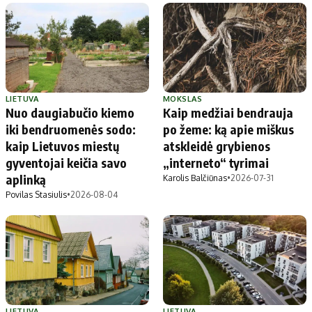
LIETUVA
MOKSLAS
Nuo daugiabučio kiemo
Kaip medžiai bendrauja
iki bendruomenės sodo:
po žeme: ką apie miškus
kaip Lietuvos miestų
atskleidė grybienos
gyventojai keičia savo
„interneto“ tyrimai
aplinką
Karolis Balčiūnas
•
2026-07-31
Povilas Stasiulis
•
2026-08-04
LIETUVA
LIETUVA