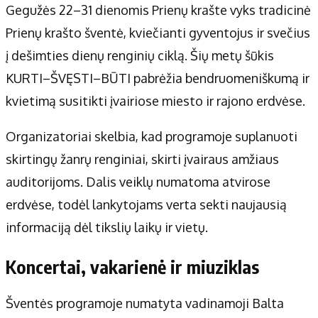
Gegužės 22–31 dienomis Prienų krašte vyks tradicinė
Prienų krašto šventė, kviečianti gyventojus ir svečius
į dešimties dienų renginių ciklą. Šių metų šūkis
KURTI–ŠVĘSTI–BŪTI pabrėžia bendruomeniškumą ir
kvietimą susitikti įvairiose miesto ir rajono erdvėse.
Organizatoriai skelbia, kad programoje suplanuoti
skirtingų žanrų renginiai, skirti įvairaus amžiaus
auditorijoms. Dalis veiklų numatoma atvirose
erdvėse, todėl lankytojams verta sekti naujausią
informaciją dėl tikslių laikų ir vietų.
Koncertai, vakarienė ir miuziklas
Šventės programoje numatyta vadinamoji Balta