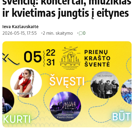
švenčių: koncertai, miuziklas
ir kvietimas jungtis į eitynes
Ieva Kazlauskaitė
2026-05-15, 17:55
2 min. skaitymo
0