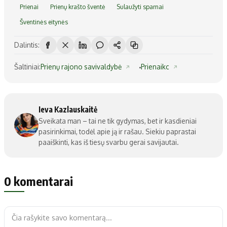
Prienai
Prienų krašto šventė
Sulaužyti sparnai
Šventinės eitynės
Dalintis:
Šaltiniai:
Prienų rajono savivaldybė
Prienaikc
Ieva Kazlauskaitė
Sveikata man – tai ne tik gydymas, bet ir kasdieniai
pasirinkimai, todėl apie ją ir rašau. Siekiu paprastai
paaiškinti, kas iš tiesų svarbu gerai savijautai.
0 komentarai