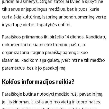
juridiniai asmenys. Organizatoriai kviečia siūlyti ne
tik senus ar įspūdingus medžius, bet ir tuos, kurie
turi aiškią kultūrinę, istorinę ar bendruomeninę vertę
ir yra tapę vietos tapatybės dalimi.
Paraiškos priimamos iki birželio 14 dienos. Kandidatų
dokumentai teikiami elektroniniu paštu, o
organizatoriai ragina paraišką parengti kuo
išsamiau, kad komisija galėtų įvertinti ne tik medžio
parametrus, bet ir jo pasakojimą.
Kokios informacijos reikia?
Paraiškoje būtina nurodyti medžio rūšį, pavadinimą,
jei jis žinomas, tikslią augimo vietą ir koordinates.