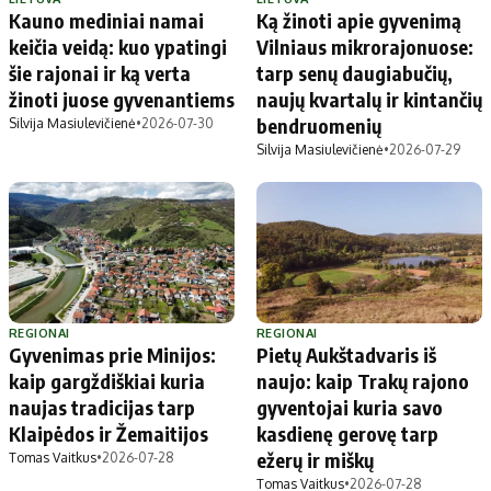
Kauno mediniai namai
Ką žinoti apie gyvenimą
keičia veidą: kuo ypatingi
Vilniaus mikrorajonuose:
šie rajonai ir ką verta
tarp senų daugiabučių,
žinoti juose gyvenantiems
naujų kvartalų ir kintančių
bendruomenių
Silvija Masiulevičienė
•
2026-07-30
Silvija Masiulevičienė
•
2026-07-29
REGIONAI
REGIONAI
Gyvenimas prie Minijos:
Pietų Aukštadvaris iš
kaip gargždiškiai kuria
naujo: kaip Trakų rajono
naujas tradicijas tarp
gyventojai kuria savo
Klaipėdos ir Žemaitijos
kasdienę gerovę tarp
ežerų ir miškų
Tomas Vaitkus
•
2026-07-28
Tomas Vaitkus
•
2026-07-28