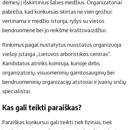
Apie mus
dėmesį į išskirtinius šalies medžius. Organizatoriai
Autoriai
pabrėžia, kad konkursas skirtas ne vien grožiui:
Kontaktai
vertinama ir medžio istorija, ryšys su vietos
Privatumo politika
bendruomene bei jo reikšmė kraštovaizdžiui.
Redakcijos politika
Rinkimus pagal nustatytus nuostatus organizuoja
Receptai
viešoji įstaiga „Lietuvos arboristikos centras“.
Kandidatus atrinks komisija, kurioje dirbs
organizatorių, visuomeninių gamtosauginių bei
bendruomeninių organizacijų atstovai ir įvairių sričių
specialistai.
Kas gali teikti paraiškas?
Paraiškas konkursui gali teikti tiek fiziniai, tiek