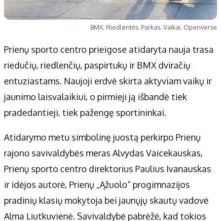
BMX. Riedlentės. Parkas. Vaikai. Openverse
Prienų sporto centro prieigose atidaryta nauja trasa
riedučių, riedlenčių, paspirtukų ir BMX dviračių
entuziastams. Naujoji erdvė skirta aktyviam vaikų ir
jaunimo laisvalaikiui, o pirmieji ją išbandė tiek
pradedantieji, tiek pažengę sportininkai.
Atidarymo metu simbolinę juostą perkirpo Prienų
rajono savivaldybės meras Alvydas Vaicekauskas,
Prienų sporto centro direktorius Paulius Ivanauskas
ir idėjos autorė, Prienų „Ąžuolo“ progimnazijos
pradinių klasių mokytoja bei jaunųjų skautų vadovė
Alma Liutkuvienė. Savivaldybė pabrėžė, kad tokios