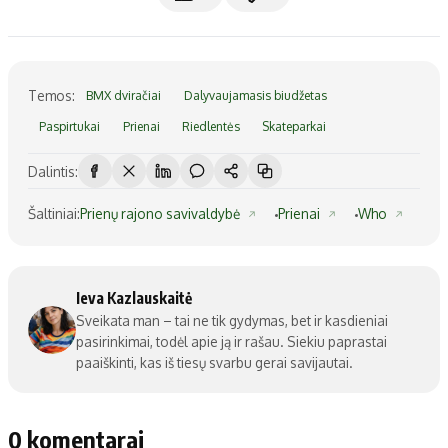
Temos:
BMX dviračiai
Dalyvaujamasis biudžetas
Paspirtukai
Prienai
Riedlentės
Skateparkai
Dalintis:
Šaltiniai:
Prienų rajono savivaldybė
Prienai
Who
Ieva Kazlauskaitė
Sveikata man – tai ne tik gydymas, bet ir kasdieniai
pasirinkimai, todėl apie ją ir rašau. Siekiu paprastai
paaiškinti, kas iš tiesų svarbu gerai savijautai.
0 komentarai