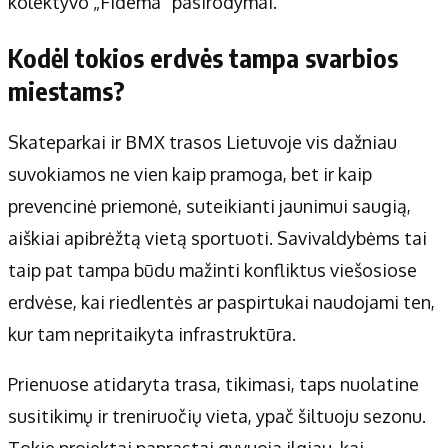
kolektyvo „Fidema“ pasirodymai.
Kodėl tokios erdvės tampa svarbios
miestams?
Skateparkai ir BMX trasos Lietuvoje vis dažniau
suvokiamos ne vien kaip pramoga, bet ir kaip
prevencinė priemonė, suteikianti jaunimui saugią,
aiškiai apibrėžtą vietą sportuoti. Savivaldybėms tai
taip pat tampa būdu mažinti konfliktus viešosiose
erdvėse, kai riedlentės ar paspirtukai naudojami ten,
kur tam nepritaikyta infrastruktūra.
Prienuose atidaryta trasa, tikimasi, taps nuolatine
susitikimų ir treniruočių vieta, ypač šiltuoju sezonu.
Tokie projektai paprastai gyvuoja ilgiau, kai