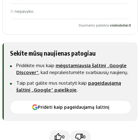
Sekite mūsų naujienas patogiau
Pridėkite mus kaip
mėgstamiausią šaltinį „Google
Discover“
, kad nepraleistumėte svarbiausių naujienų.
Taip pat galite mus nustatyti kaip
pageidaujamą
šaltinį „Google“ paieškoje
.
Pridėti kaip pageidaujamą šaltinį
0
0