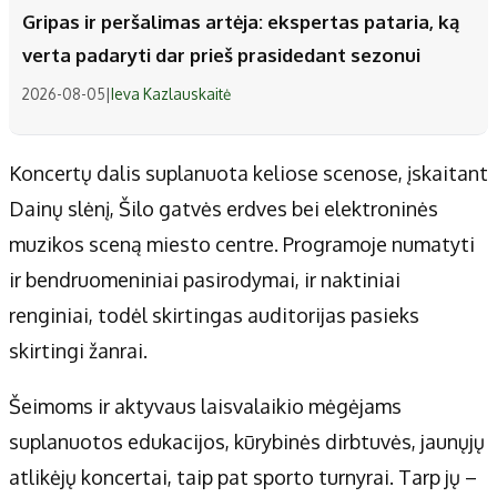
Gripas ir peršalimas artėja: ekspertas pataria, ką
verta padaryti dar prieš prasidedant sezonui
2026-08-05
|
Ieva Kazlauskaitė
Koncertų dalis suplanuota keliose scenose, įskaitant
Dainų slėnį, Šilo gatvės erdves bei elektroninės
muzikos sceną miesto centre. Programoje numatyti
ir bendruomeniniai pasirodymai, ir naktiniai
renginiai, todėl skirtingas auditorijas pasieks
skirtingi žanrai.
Šeimoms ir aktyvaus laisvalaikio mėgėjams
suplanuotos edukacijos, kūrybinės dirbtuvės, jaunųjų
atlikėjų koncertai, taip pat sporto turnyrai. Tarp jų –