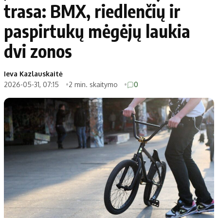
trasa: BMX, riedlenčių ir
paspirtukų mėgėjų laukia
dvi zonos
Ieva Kazlauskaitė
2026-05-31, 07:15
2 min. skaitymo
0