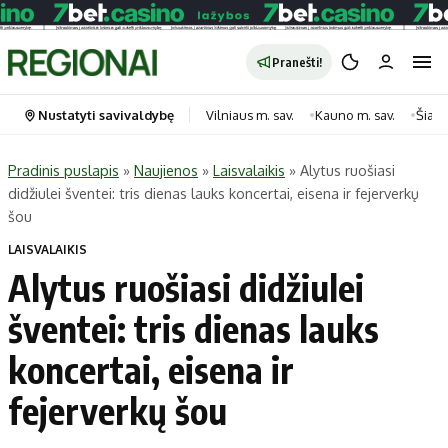
Pranešti!
Nustatyti savivaldybę
Vilniaus m. sav.
Kauno m. sav.
Šiauli
Pradinis puslapis
»
Naujienos
»
Laisvalaikis
»
Alytus ruošiasi
didžiulei šventei: tris dienas lauks koncertai, eisena ir fejerverkų
Portalas
Kategorijos
šou
Pradinis puslapis
Transportas
LAISVALAIKIS
Savivaldybės
Gyvenimas
Alytus ruošiasi didžiulei
Naujausi
Horoskopai
šventei: tris dienas lauks
Regionai
Laisvalaikis
koncertai, eisena ir
Lietuva
Maistas
Pasaulis
Sveikata
fejerverkų šou
Politika
Technologijos