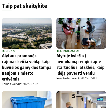
Taip pat skaitykite
REGIONAI
TECHNOLOGIJOS
Alytaus pramonės
Alytuje kviečia į
rajonas keičia veidą: kaip
nemokamą renginį apie
buvusios gamyklos tampa
startuolius: atskleis, kaip
naujomis miesto
idėją paversti verslu
erdvėmis
Ieva Kazlauskaitė
•
2026-06-03
Tomas Vaitkus
•
2026-07-06