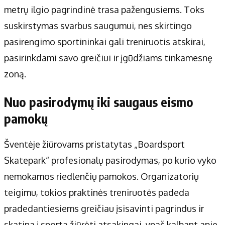
metrų ilgio pagrindinė trasa pažengusiems. Toks
suskirstymas svarbus saugumui, nes skirtingo
pasirengimo sportininkai gali treniruotis atskirai,
pasirinkdami savo greičiui ir įgūdžiams tinkamesnę
zoną.
Nuo pasirodymų iki saugaus eismo
pamokų
Šventėje žiūrovams pristatytas „Boardsport
Skatepark“ profesionalų pasirodymas, po kurio vyko
nemokamos riedlenčių pamokos. Organizatorių
teigimu, tokios praktinės treniruotės padeda
pradedantiesiems greičiau įsisavinti pagrindus ir
skatina į sportą žiūrėti atsakingai, ypač kalbant apie