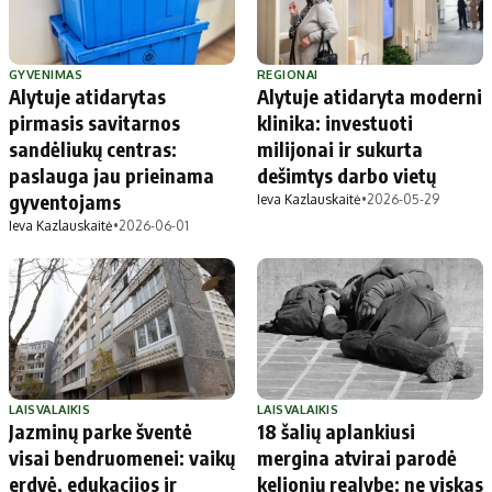
GYVENIMAS
REGIONAI
Alytuje atidarytas
Alytuje atidaryta moderni
pirmasis savitarnos
klinika: investuoti
sandėliukų centras:
milijonai ir sukurta
paslauga jau prieinama
dešimtys darbo vietų
gyventojams
Ieva Kazlauskaitė
•
2026-05-29
Ieva Kazlauskaitė
•
2026-06-01
LAISVALAIKIS
LAISVALAIKIS
Jazminų parke šventė
18 šalių aplankiusi
visai bendruomenei: vaikų
mergina atvirai parodė
erdvė, edukacijos ir
kelionių realybę: ne viskas