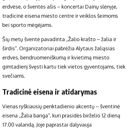
Apie mus
erdvėse, o šventės ašis – koncertai Dainų slėnyje,
Autoriai
tradicinė eisena miesto centre ir veiklos šeimoms
Kontaktai
bei sporto mėgėjams.
Privatumo politika
Redakcijos politika
Šių metų šventė pavadinta „Žalio krašto – žalia ir
Receptai
širdis“. Organizatoriai pabrėžia Alytaus žaliąsias
erdves, bendruomeniškumą ir kvietimą miesto
gimtadienį švęsti kartu tiek vietos gyventojams, tiek
svečiams.
Tradicinė eisena ir atidarymas
Vienas ryškiausių penktadienio akcentų – šventinė
eisena „Žalia banga“, kuri prasidės birželio 12 dieną
17.00 valandą. Joje paprastai dalyvauja