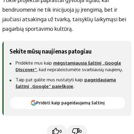
bendruomenė ne tik inicijuoja jų įrengimą, bet ir
jaučiasi atsakinga už tvarką, taisyklių laikymąsi bei
pagarbią sportavimo kultūrą.
Sekite mūsų naujienas patogiau
Pridėkite mus kaip
mėgstamiausią šaltinį „Google
Discover“
, kad nepraleistumėte svarbiausių naujienų.
Taip pat galite mus nustatyti kaip
pageidaujamą
šaltinį „Google“ paieškoje
.
Pridėti kaip pageidaujamą šaltinį
0
0