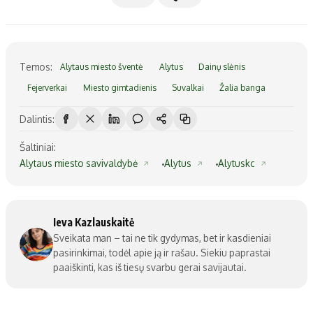
Temos:
Alytaus miesto šventė
Alytus
Dainų slėnis
Fejerverkai
Miesto gimtadienis
Suvalkai
Žalia banga
Dalintis:
Šaltiniai:
Alytaus miesto savivaldybė
Alytus
Alytuskc
Ieva Kazlauskaitė
Sveikata man – tai ne tik gydymas, bet ir kasdieniai
pasirinkimai, todėl apie ją ir rašau. Siekiu paprastai
paaiškinti, kas iš tiesų svarbu gerai savijautai.