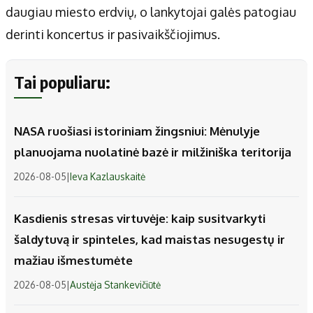
daugiau miesto erdvių, o lankytojai galės patogiau
derinti koncertus ir pasivaikščiojimus.
Tai populiaru:
NASA ruošiasi istoriniam žingsniui: Mėnulyje
planuojama nuolatinė bazė ir milžiniška teritorija
2026-08-05
|
Ieva Kazlauskaitė
Kasdienis stresas virtuvėje: kaip susitvarkyti
šaldytuvą ir spinteles, kad maistas nesugestų ir
mažiau išmestumėte
2026-08-05
|
Austėja Stankevičiūtė