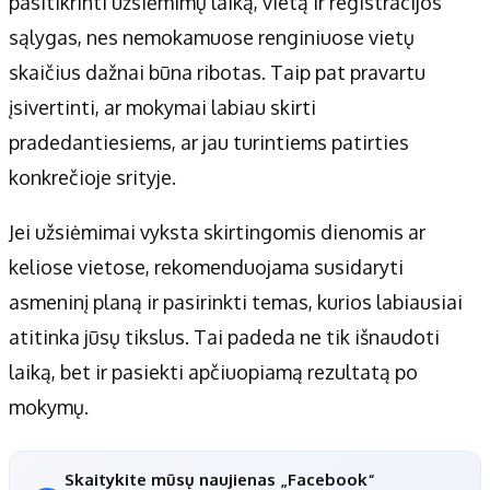
pasitikrinti užsiėmimų laiką, vietą ir registracijos
sąlygas, nes nemokamuose renginiuose vietų
skaičius dažnai būna ribotas. Taip pat pravartu
įsivertinti, ar mokymai labiau skirti
pradedantiesiems, ar jau turintiems patirties
konkrečioje srityje.
Jei užsiėmimai vyksta skirtingomis dienomis ar
keliose vietose, rekomenduojama susidaryti
asmeninį planą ir pasirinkti temas, kurios labiausiai
atitinka jūsų tikslus. Tai padeda ne tik išnaudoti
laiką, bet ir pasiekti apčiuopiamą rezultatą po
mokymų.
Skaitykite mūsų naujienas „Facebook“