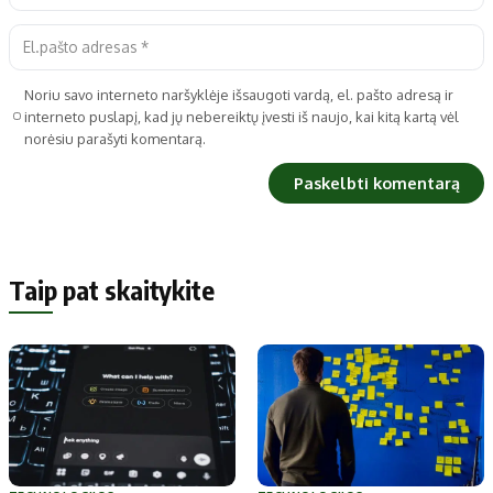
Noriu savo interneto naršyklėje išsaugoti vardą, el. pašto adresą ir
interneto puslapį, kad jų nebereiktų įvesti iš naujo, kai kitą kartą vėl
norėsiu parašyti komentarą.
Taip pat skaitykite