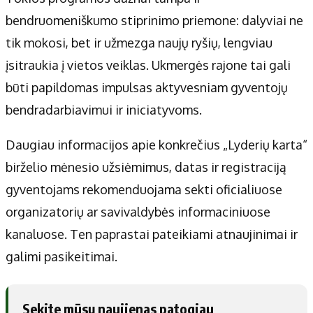
bendruomeniškumo stiprinimo priemone: dalyviai ne
tik mokosi, bet ir užmezga naujų ryšių, lengviau
įsitraukia į vietos veiklas. Ukmergės rajone tai gali
būti papildomas impulsas aktyvesniam gyventojų
bendradarbiavimui ir iniciatyvoms.
Daugiau informacijos apie konkrečius „Lyderių karta“
birželio mėnesio užsiėmimus, datas ir registraciją
gyventojams rekomenduojama sekti oficialiuose
organizatorių ar savivaldybės informaciniuose
kanaluose. Ten paprastai pateikiami atnaujinimai ir
galimi pasikeitimai.
Sekite mūsų naujienas patogiau