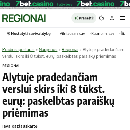
Pranešti!
Nustatyti savivaldybę
Vilniaus m. sav.
Kauno m. sav.
Šiauli
Pradinis puslapis
»
Naujienos
»
Regionai
»
Alytuje pradedančiam
verslui skirs iki 8 tūkst. eurų: paskelbtas paraiškų priėmimas
Portalas
Kategorijos
REGIONAI
Pradinis puslapis
Transportas
Alytuje pradedančiam
Savivaldybės
Gyvenimas
verslui skirs iki 8 tūkst.
Naujausi
Horoskopai
Regionai
Laisvalaikis
eurų: paskelbtas paraiškų
Lietuva
Maistas
priėmimas
Pasaulis
Sveikata
Politika
Technologijos
Ieva Kazlauskaitė