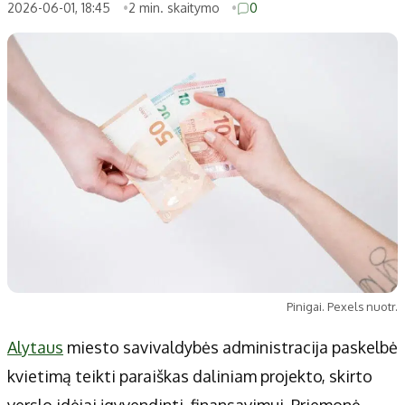
Patarimai
Indėlių palūkanos
2026-06-01, 18:45
2 min. skaitymo
0
Dirbtinis intelektas
Dienos naujienos
Gineso rekordai
Ekonomikos naujienos
Didžiosios savivaldybės
Kitos savivaldybės
Vilniaus miesto
Druskininkų
Kauno miesto
Utenos rajono
Klaipėdos miesto
Jonavos rajono
Panevėžio miesto
Vilkaviškio rajono
Šiaulių miesto
Tauragės rajono
Alytaus miesto
Palangos miesto
Pinigai. Pexels nuotr.
Marijampolės
Prienų rajono
Alytaus
miesto savivaldybės administracija paskelbė
kvietimą teikti paraiškas daliniam projekto, skirto
Redakcija
verslo idėjai įgyvendinti, finansavimui. Priemonė