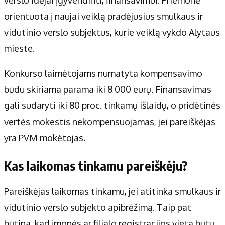
Apie mus
orientuota į naujai veiklą pradėjusius smulkaus ir
Autoriai
vidutinio verslo subjektus, kurie veiklą vykdo Alytaus
Kontaktai
mieste.
Privatumo politika
Redakcijos politika
Konkurso laimėtojams numatyta kompensavimo
Receptai
būdu skiriama parama iki 8 000 eurų. Finansavimas
gali sudaryti iki 80 proc. tinkamų išlaidų, o pridėtinės
vertės mokestis nekompensuojamas, jei pareiškėjas
yra PVM mokėtojas.
Kas laikomas tinkamu pareiškėju?
Pareiškėjas laikomas tinkamu, jei atitinka smulkaus ir
vidutinio verslo subjekto apibrėžimą. Taip pat
būtina, kad įmonės ar filialo registracijos vieta būtų