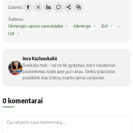
Dalintis:
Šaltiniai:
Ukmergės rajono savivaldybė
Ukmerge
Esf
Uzt
Ieva Kazlauskaitė
Sveikata man – tai ne tik gydymas, bet ir kasdieniai
pasirinkimai, todėl apie ją ir rašau. Siekiu paprastai
paaiškinti, kas iš tiesų svarbu gerai savijautai.
0 komentarai