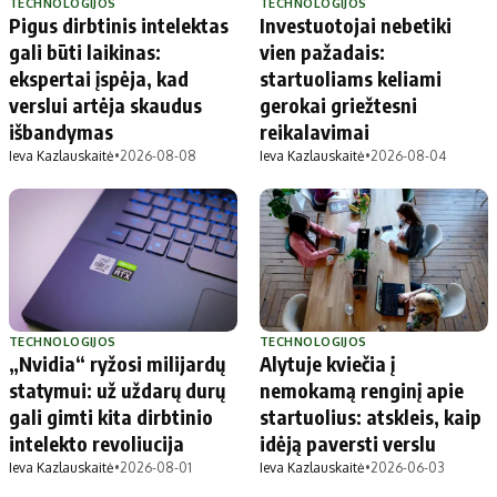
TECHNOLOGIJOS
TECHNOLOGIJOS
Pigus dirbtinis intelektas
Investuotojai nebetiki
gali būti laikinas:
vien pažadais:
ekspertai įspėja, kad
startuoliams keliami
verslui artėja skaudus
gerokai griežtesni
išbandymas
reikalavimai
Ieva Kazlauskaitė
•
2026-08-08
Ieva Kazlauskaitė
•
2026-08-04
TECHNOLOGIJOS
TECHNOLOGIJOS
„Nvidia“ ryžosi milijardų
Alytuje kviečia į
statymui: už uždarų durų
nemokamą renginį apie
gali gimti kita dirbtinio
startuolius: atskleis, kaip
intelekto revoliucija
idėją paversti verslu
Ieva Kazlauskaitė
•
2026-08-01
Ieva Kazlauskaitė
•
2026-06-03