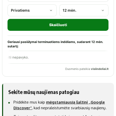
Sekite mūsų naujienas patogiau
Pridėkite mus kaip
mėgstamiausią šaltinį „Google
Discover“
, kad nepraleistumėte svarbiausių naujienų.