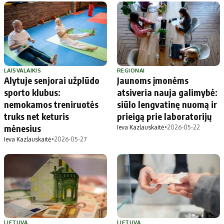
LAISVALAIKIS
REGIONAI
Alytuje senjorai užplūdo
Jaunoms įmonėms
sporto klubus:
atsiveria nauja galimybė:
nemokamos treniruotės
siūlo lengvatinę nuomą ir
truks net keturis
prieigą prie laboratorijų
mėnesius
Ieva Kazlauskaitė
•
2026-05-22
Ieva Kazlauskaitė
•
2026-05-27
LIETUVA
LIETUVA