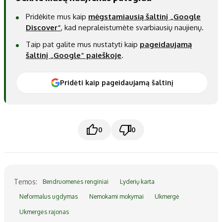
Pridėkite mus kaip
mėgstamiausią šaltinį „Google
Discover“
, kad nepraleistumėte svarbiausių naujienų.
Taip pat galite mus nustatyti kaip
pageidaujamą
šaltinį „Google“ paieškoje
.
Pridėti kaip pageidaujamą šaltinį
0
0
Temos:
Bendruomenės renginiai
Lyderių karta
Neformalus ugdymas
Nemokami mokymai
Ukmergė
Ukmergės rajonas