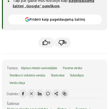
Taip pat galite mus nustatyti kaip
pageidaujamą
šaltinį „Google“ paieškoje
.
Pridėti kaip pageidaujamą šaltinį
0
0
Temos:
Alytaus miesto savivaldybė
Parama verslui
Smulkus ir vidutinis verslas
Startuoliai
Subsidijos
Verslo idėja
Dalintis:
Šaltiniai: