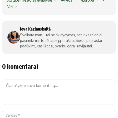
Alytaus miesto savivaldybė
Alytus
Europa
Vmi
Ieva Kazlauskaitė
Sveikata man – tai ne tik gydymas, bet ir kasdieniai
pasirinkimai, todėl apie ją ir rašau. Siekiu paprastai
paaiškinti, kas iš tiesų svarbu gerai savijautai.
0 komentarai