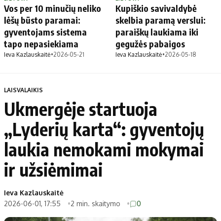
Vos per 10 minučių neliko
Kupiškio savivaldybė
lėšų būsto paramai:
skelbia paramą verslui:
gyventojams sistema
paraiškų laukiama iki
tapo nepasiekiama
gegužės pabaigos
Ieva Kazlauskaitė
•
2026-05-21
Ieva Kazlauskaitė
•
2026-05-18
LAISVALAIKIS
Ukmergėje startuoja
„Lyderių karta“: gyventojų
laukia nemokami mokymai
ir užsiėmimai
Ieva Kazlauskaitė
2026-06-01, 17:55
2 min. skaitymo
0