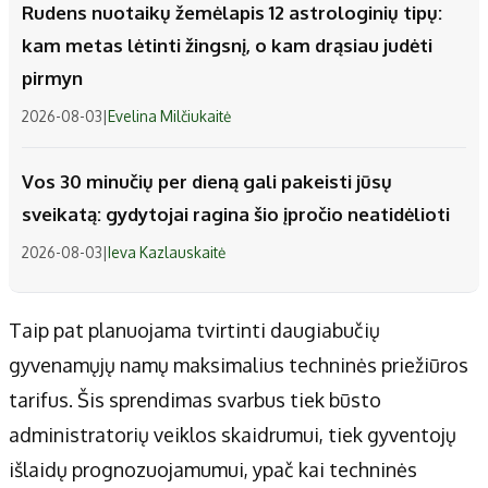
Rudens nuotaikų žemėlapis 12 astrologinių tipų:
kam metas lėtinti žingsnį, o kam drąsiau judėti
pirmyn
2026-08-03
|
Evelina Milčiukaitė
Vos 30 minučių per dieną gali pakeisti jūsų
sveikatą: gydytojai ragina šio įpročio neatidėlioti
2026-08-03
|
Ieva Kazlauskaitė
Taip pat planuojama tvirtinti daugiabučių
gyvenamųjų namų maksimalius techninės priežiūros
tarifus. Šis sprendimas svarbus tiek būsto
administratorių veiklos skaidrumui, tiek gyventojų
išlaidų prognozuojamumui, ypač kai techninės