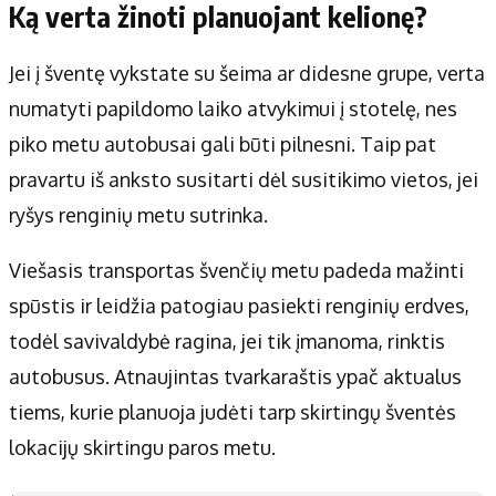
Ką verta žinoti planuojant kelionę?
Jei į šventę vykstate su šeima ar didesne grupe, verta
numatyti papildomo laiko atvykimui į stotelę, nes
piko metu autobusai gali būti pilnesni. Taip pat
pravartu iš anksto susitarti dėl susitikimo vietos, jei
ryšys renginių metu sutrinka.
Viešasis transportas švenčių metu padeda mažinti
spūstis ir leidžia patogiau pasiekti renginių erdves,
todėl savivaldybė ragina, jei tik įmanoma, rinktis
autobusus. Atnaujintas tvarkaraštis ypač aktualus
tiems, kurie planuoja judėti tarp skirtingų šventės
lokacijų skirtingu paros metu.