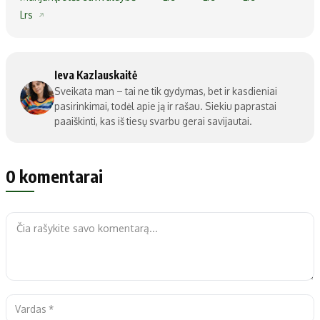
Lrs
Ieva Kazlauskaitė
Sveikata man – tai ne tik gydymas, bet ir kasdieniai
pasirinkimai, todėl apie ją ir rašau. Siekiu paprastai
paaiškinti, kas iš tiesų svarbu gerai savijautai.
0 komentarai