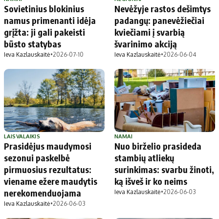
Sovietinius blokinius
Nevėžyje rastos dešimtys
namus primenanti idėja
padangų: panevėžiečiai
grįžta: ji gali pakeisti
kviečiami į svarbią
būsto statybas
švarinimo akciją
Ieva Kazlauskaitė
•
2026-07-10
Ieva Kazlauskaitė
•
2026-06-04
LAISVALAIKIS
NAMAI
Prasidėjus maudymosi
Nuo birželio prasideda
sezonui paskelbė
stambių atliekų
pirmuosius rezultatus:
surinkimas: svarbu žinoti,
viename ežere maudytis
ką išveš ir ko neims
nerekomenduojama
Ieva Kazlauskaitė
•
2026-06-03
Ieva Kazlauskaitė
•
2026-06-03