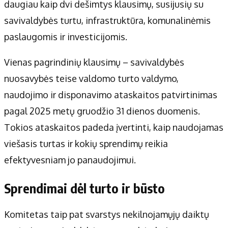
Apie mus
daugiau kaip dvi dešimtys klausimų, susijusių su
Autoriai
savivaldybės turtu, infrastruktūra, komunalinėmis
Kontaktai
paslaugomis ir investicijomis.
Privatumo politika
Vienas pagrindinių klausimų – savivaldybės
Redakcijos politika
nuosavybės teise valdomo turto valdymo,
Receptai
naudojimo ir disponavimo ataskaitos patvirtinimas
pagal 2025 metų gruodžio 31 dienos duomenis.
Tokios ataskaitos padeda įvertinti, kaip naudojamas
viešasis turtas ir kokių sprendimų reikia
efektyvesniam jo panaudojimui.
Sprendimai dėl turto ir būsto
Komitetas taip pat svarstys nekilnojamųjų daiktų