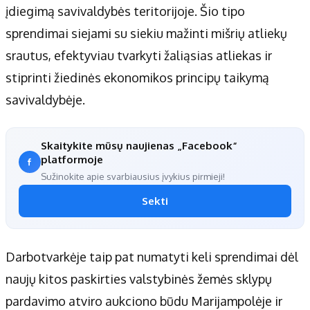
įdiegimą savivaldybės teritorijoje. Šio tipo
sprendimai siejami su siekiu mažinti mišrių atliekų
srautus, efektyviau tvarkyti žaliąsias atliekas ir
stiprinti žiedinės ekonomikos principų taikymą
savivaldybėje.
Skaitykite mūsų naujienas „Facebook“
platformoje
Sužinokite apie svarbiausius įvykius pirmieji!
Sekti
Darbotvarkėje taip pat numatyti keli sprendimai dėl
naujų kitos paskirties valstybinės žemės sklypų
pardavimo atviro aukciono būdu Marijampolėje ir