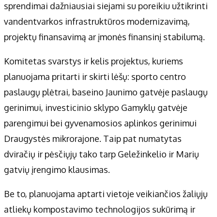
sprendimai dažniausiai siejami su poreikiu užtikrinti
vandentvarkos infrastruktūros modernizavimą,
projektų finansavimą ar įmonės finansinį stabilumą.
Komitetas svarstys ir kelis projektus, kuriems
planuojama pritarti ir skirti lėšų: sporto centro
paslaugų plėtrai, baseino Jaunimo gatvėje paslaugų
gerinimui, investicinio sklypo Gamyklų gatvėje
parengimui bei gyvenamosios aplinkos gerinimui
Draugystės mikrorajone. Taip pat numatytas
dviračių ir pėsčiųjų tako tarp Geležinkelio ir Marių
gatvių įrengimo klausimas.
Be to, planuojama aptarti vietoje veikiančios žaliųjų
atliekų kompostavimo technologijos sukūrimą ir