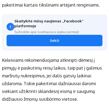
pakeitimai kartais tikslinami artėjant renginiams.
Skaitykite mūsų naujienas „Facebook“
platformoje
Sužinokite apie svarbiausius įvykius pirmieji!
Sekti
Keleiviams rekomenduojama atkreipti dėmesį į
pirmųjų ir paskutinių reisų laikus, taip pat į galimus
maršrutų nukreipimus, jei dalis gatvių laikinai
uždaroma. Tokie pakeitimai dažniausiai daromi
siekiant užtikrinti sklandesnį eismą ir saugumą
didžiausio žmonių susibūrimo vietose.