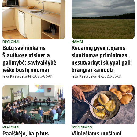
REGIONAI
NAMAI
Butų savininkams
Kėdainių gyventojams
Šiauliuose atsiveria
siunčiamas priminimas:
galimybė: savivaldybė
nesutvarkyti sklypai gali
ieško būstų nuomai
brangiai kainuoti
Ieva Kazlauskaitė
•
2026-06-01
Ieva Kazlauskaitė
•
2026-05-31
REGIONAI
GYVENIMAS
Paaiškėjo, kaip bus
Vilniečiams ruošiami