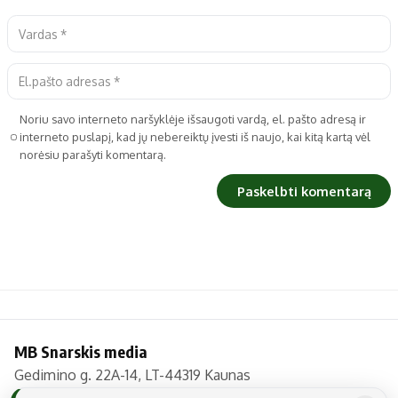
Noriu savo interneto naršyklėje išsaugoti vardą, el. pašto adresą ir
interneto puslapį, kad jų nebereiktų įvesti iš naujo, kai kitą kartą vėl
norėsiu parašyti komentarą.
MB Snarskis media
Gedimino g. 22A-14, LT-44319 Kaunas
Tel.: +370 606 17737