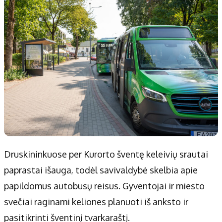
Druskininkuose per Kurorto šventę keleivių srautai
paprastai išauga, todėl savivaldybė skelbia apie
papildomus autobusų reisus. Gyventojai ir miesto
svečiai raginami keliones planuoti iš anksto ir
pasitikrinti šventinį tvarkaraštį.