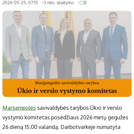
Patarimai
Indėlių palūkanos
2026-05-25, 07:15
3 min. skaitymo
0
Dirbtinis intelektas
Dienos naujienos
Gineso rekordai
Ekonomikos naujienos
Didžiosios savivaldybės
Kitos savivaldybės
Vilniaus miesto
Druskininkų
Kauno miesto
Utenos rajono
Klaipėdos miesto
Jonavos rajono
Panevėžio miesto
Vilkaviškio rajono
Šiaulių miesto
Tauragės rajono
Alytaus miesto
Palangos miesto
Marijampolės
Prienų rajono
Marijampolės
savivaldybės tarybos Ūkio ir verslo
vystymo komitetas posėdžiaus 2026 metų gegužės
Redakcija
26 dieną 15.00 valandą. Darbotvarkėje numatyta