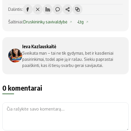
Dalintis:
Šaltiniai:
Druskininkų savivaldybė
Ltg
Ieva Kazlauskaitė
Sveikata man – tai ne tik gydymas, bet ir kasdieniai
pasirinkimai, todėl apie ją ir rašau. Siekiu paprastai
paaiškinti, kas iš tiesų svarbu gerai savijautai.
0 komentarai