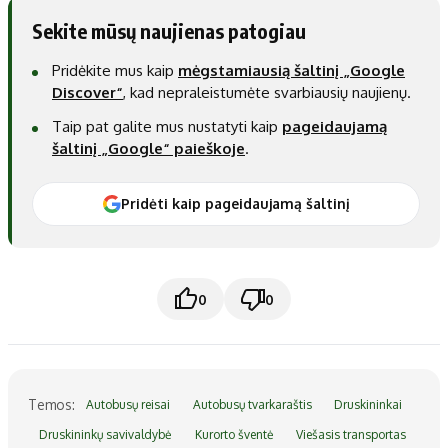
Sekite mūsų naujienas patogiau
Pridėkite mus kaip
mėgstamiausią šaltinį „Google
Discover“
, kad nepraleistumėte svarbiausių naujienų.
Taip pat galite mus nustatyti kaip
pageidaujamą
šaltinį „Google“ paieškoje
.
Pridėti kaip pageidaujamą šaltinį
0
0
Temos:
Autobusų reisai
Autobusų tvarkaraštis
Druskininkai
Druskininkų savivaldybė
Kurorto šventė
Viešasis transportas