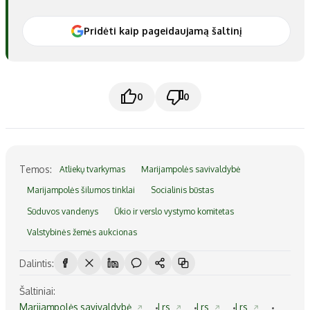
Pridėti kaip pageidaujamą šaltinį
0
0
Temos:
Atliekų tvarkymas
Marijampolės savivaldybė
Marijampolės šilumos tinklai
Socialinis būstas
Sūduvos vandenys
Ūkio ir verslo vystymo komitetas
Valstybinės žemės aukcionas
Dalintis:
Šaltiniai:
Marijampolės savivaldybė
Lrs
Lrs
Lrs