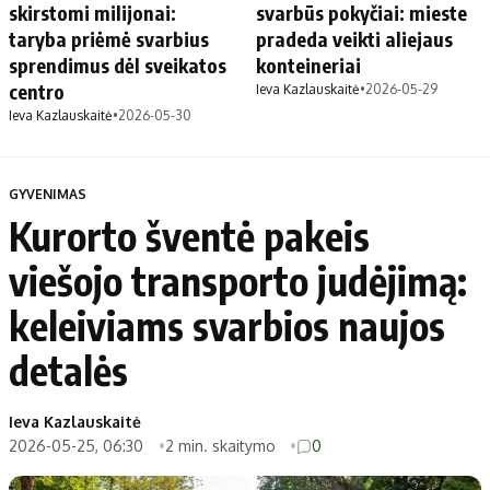
skirstomi milijonai:
svarbūs pokyčiai: mieste
taryba priėmė svarbius
pradeda veikti aliejaus
sprendimus dėl sveikatos
konteineriai
centro
Ieva Kazlauskaitė
•
2026-05-29
Ieva Kazlauskaitė
•
2026-05-30
GYVENIMAS
Kurorto šventė pakeis
viešojo transporto judėjimą:
keleiviams svarbios naujos
detalės
Ieva Kazlauskaitė
2026-05-25, 06:30
2 min. skaitymo
0