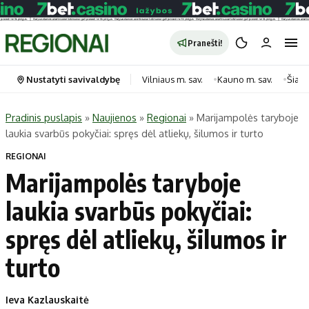
Pranešti!
Nustatyti savivaldybę
Vilniaus m. sav.
Kauno m. sav.
Šiauli
Pradinis puslapis
»
Naujienos
»
Regionai
»
Marijampolės taryboje
laukia svarbūs pokyčiai: spręs dėl atliekų, šilumos ir turto
Portalas
Kategorijos
REGIONAI
Pradinis puslapis
Transportas
Marijampolės taryboje
Savivaldybės
Gyvenimas
laukia svarbūs pokyčiai:
Naujausi
Horoskopai
Regionai
Laisvalaikis
spręs dėl atliekų, šilumos ir
Lietuva
Maistas
turto
Pasaulis
Sveikata
Politika
Technologijos
Ieva Kazlauskaitė